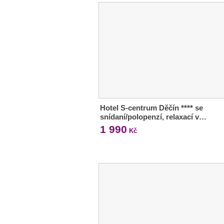
Hotel S-centrum Děčín **** se
snídaní/polopenzí, relaxací v…
1 990
Kč