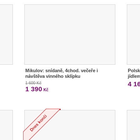
Mikulov: snídaně, 4chod. večeře i
Polsk
návštěva vinného sklípku
jídle
4 1
1 600 Kč
1 390
Kč