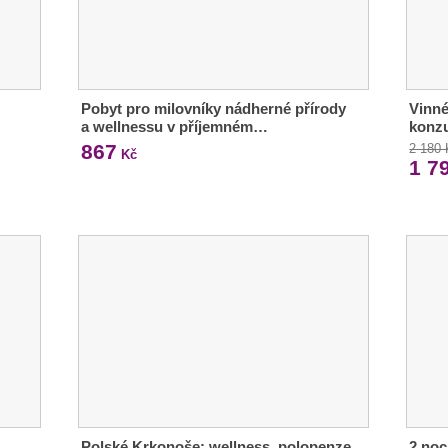
Pobyt pro milovníky nádherné přírody
Vinné
a wellnessu v příjemném…
konz
867
2 180
Kč
1 7
Polské Krkonoše: wellness, polopenze
2 noc