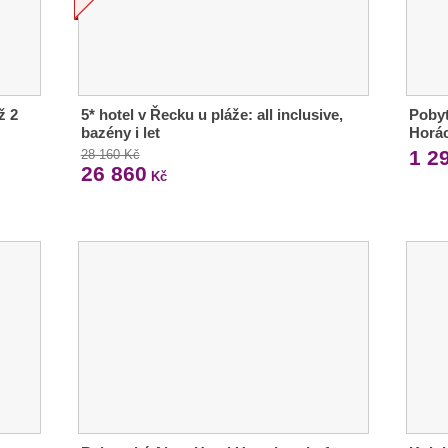
ž 2
5* hotel v Řecku u pláže: all inclusive,
Pobyt
bazény i let
Horá
1 2
28 160 Kč
26 860
Kč