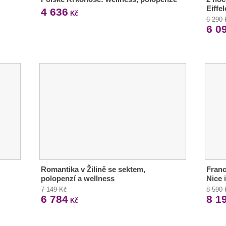
Eiffe
4 636
Kč
6 290
6 0
Romantika v Žilině se sektem,
Franc
polopenzí a wellness
Nice 
7 149 Kč
8 590
6 784
8 1
Kč