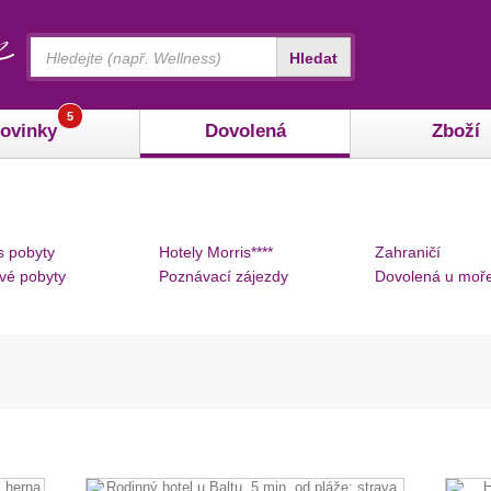
Vyhledávání
Hledat
5
ovinky
Dovolená
Zboží
s pobyty
Hotely Morris****
Zahraničí
vé pobyty
Poznávací zájezdy
Dovolená u moř