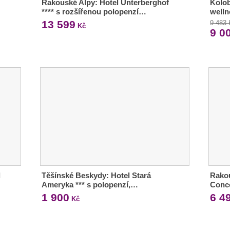
Rakouské Alpy: Hotel Unterberghof
Kolob
**** s rozšířenou polopenzí…
welln
13 599
9 483
Kč
9 0
l
Těšínské Beskydy: Hotel Stará
Rakou
Ameryka *** s polopenzí,…
Conco
1 900
6 4
Kč