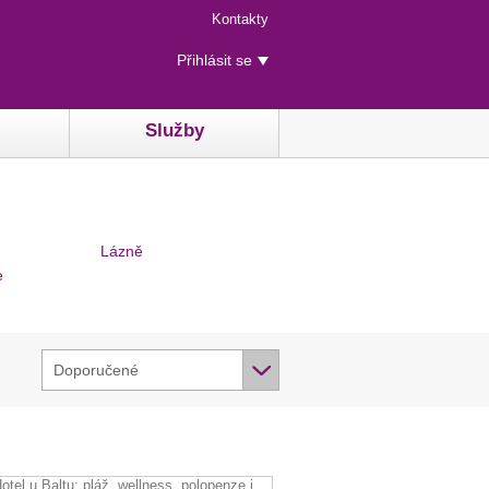
Menu
Kontakty
rychlého
Uživatelské
přístupu
Přihlásit se
menu
Služby
Lázně
e
Doporučené