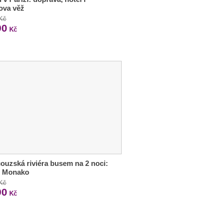
lova věž
 Kč
90
Kč
ouzská riviéra busem na 2 noci:
i Monako
 Kč
90
Kč