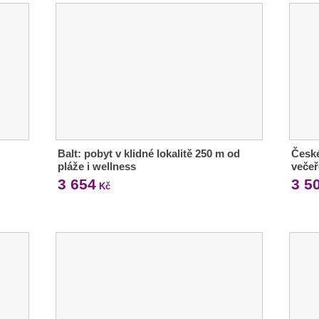
Balt: pobyt v klidné lokalitě 250 m od
České
pláže i wellness
večeř
3 654
3 5
Kč