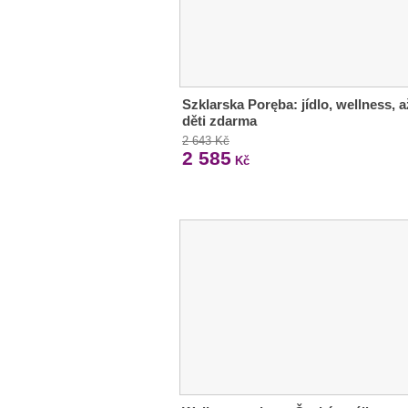
Szklarska Poręba: jídlo, wellness, a
děti zdarma
2 643 Kč
2 585
Kč