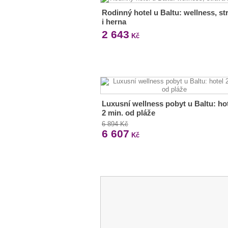
Rodinný hotel u Baltu: wellness, st
i herna
2 643
Kč
Luxusní wellness pobyt u Baltu: ho
2 min. od pláže
6 894 Kč
6 607
Kč