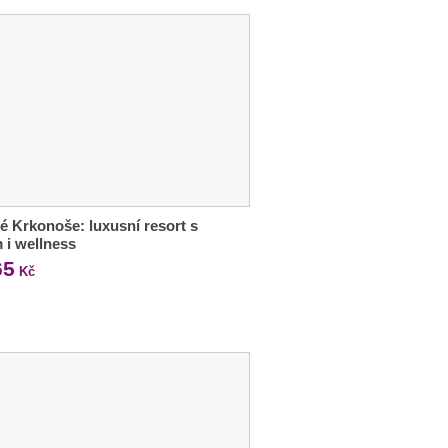
é Krkonoše: luxusní resort s
m i wellness
65
Kč