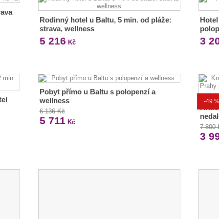
rava
Rodinný hotel u Baltu, 5 min. od pláže:
Hotel
strava, wellness
polop
5 216
3 2
Kč
Pobyt přímo u Baltu s polopenzí a
tel
wellness
-49 
Král
6 136 Kč
nedal
5 711
Kč
7 800
3 9