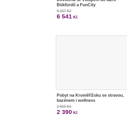
Bükfürdő a FunCity
9 167 Kč
6 541
Kč
Pobyt na Kroměřížsku se stravou,
bazénem i wellness
2 810 Kč
2 390
Kč