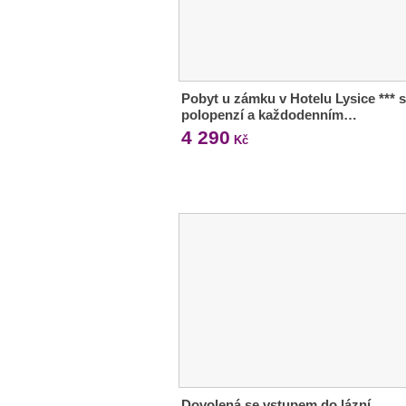
Pobyt u zámku v Hotelu Lysice *** s
polopenzí a každodenním…
4 290
Kč
Dovolená se vstupem do lázní