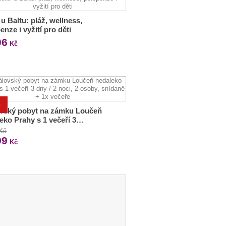
 u Baltu: pláž, wellness,
enze i vyžití pro děti
06
Kč
%
ovský pobyt na zámku Loučeň
eko Prahy s 1 večeří 3…
 Kč
99
Kč