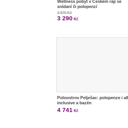
Wellness pobyt v Českém ráji se
snídaní či polopenzí
3 870 Kč
3 290
Kč
Poloostrov Pelješac: polopenze i al
inclusive a bazén
4 741
Kč