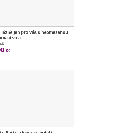
 lázně jen pro vás s neomezenou
umací vína
 Kč
90
Kč
i v Paříži: doprava, hotel i