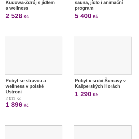
Kudowa-Zdrój s jídlem
sauna, jídlo i animační
a wellness
program
2 528
5 400
Kč
Kč
Pobyt se stravou a
Pobyt v srdci Šumavy v
wellness v polské
Kašperských Horách
Ustroni
1 290
Kč
2 011 Kč
1 896
Kč