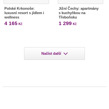
Polské Krkonoše:
Jižní Čechy: apartmány
luxusní resort s jídlem i
s kuchyňkou na
wellness
Třeboňsku
4 165
1 299
Kč
Kč
Načíst další