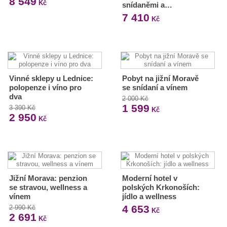
8 549
Kč
snídaněmi a…
7 410
Kč
Vinné sklepy u Lednice:
Pobyt na jižní Moravě
polopenze i víno pro
se snídaní a vínem
dva
2 000 Kč
1 599
3 390 Kč
Kč
2 950
Kč
Jižní Morava: penzion
Moderní hotel v
se stravou, wellness a
polských Krkonoších:
vínem
jídlo a wellness
4 653
2 990 Kč
Kč
2 691
Kč