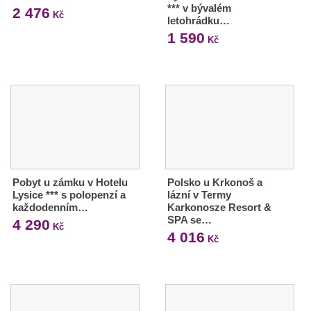
*** v bývalém
2 476
Kč
letohrádku…
1 590
Kč
Pobyt u zámku v Hotelu
Polsko u Krkonoš a
Lysice *** s polopenzí a
lázní v Termy
každodenním…
Karkonosze Resort &
SPA se…
4 290
Kč
4 016
Kč