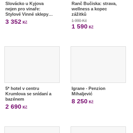
Slovácko u Kyjova
Ranč Bučiska: strava,
nejen pro vinaře:
wellness a kopec
Stylové Vinné sklepy…
zážitků
3 352
1 990 Kč
Kč
1 590
Kč
5* hotel v centru
Igrane - Penzion
Krumlova se snídaní a
Mihaljević
bazénem
8 250
Kč
2 690
Kč