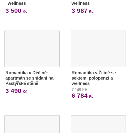
i wellness
wellness
3 500
3 987
Kč
Kč
Romantika v Děčíně:
Romantika v Žilině se
apartmán se snídaní na
sektem, polopenzí a
Pastýřské stěně
wellness
3 490
7 149 Kč
Kč
6 784
Kč