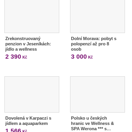
Zrekonstruovaný
Dolní Morava: pobyt s
penzion v Jeseníkách:
polopenzí až pro 8
jídlo a wellness
osob
2 390
3 000
Kč
Kč
Dovolená v Karpaczi s
Polsko u českých
jídlem a aquaparkem
hranic ve Wellness &
SPA Werona *** s…
1 566
Kč