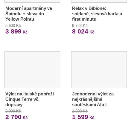
Moderní apartmány ve
Relax v Bibione:
Špindlu + sleva do
snídaně, slevová karta a
Yellow Pointu
first minute
5 600 Kč
9 726 Kč
3 899
8 024
Kč
Kč
Výlet na italské pobřeží
Jednodenní výlet za
Cinque Terre vč.
nejkrásnějšími
dopravy
soutěskami Alp I.
2 990 Kč
1 699 Kč
2 790
1 599
Kč
Kč