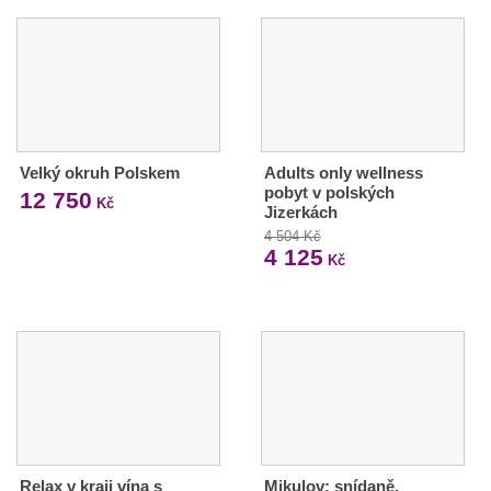
Velký okruh Polskem
Adults only wellness
pobyt v polských
12 750
Kč
Jizerkách
4 504 Kč
4 125
Kč
Relax v kraji vína s
Mikulov: snídaně,