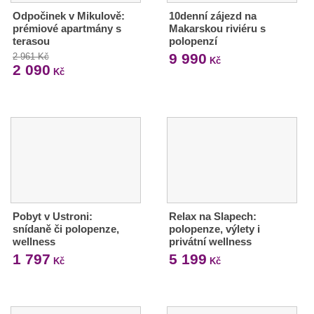
Odpočinek v Mikulově:
10denní zájezd na
prémiové apartmány s
Makarskou riviéru s
terasou
polopenzí
9 990
2 961 Kč
Kč
2 090
Kč
Pobyt v Ustroni:
Relax na Slapech:
snídaně či polopenze,
polopenze, výlety i
wellness
privátní wellness
1 797
5 199
Kč
Kč