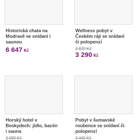
Historická chata na
Wellness pobyt v
Modravě se snídaní i
Českém ráji se snídaní
saunou
či polopenzí
6 647
3 870 Kč
Kč
3 290
Kč
Horský hotel v
Pobyt v šumavské
Beskydech: jídlo, bazén
roubence se snídaní či
i sauna
polopenzí
3 680 Kč
3 440 Kč