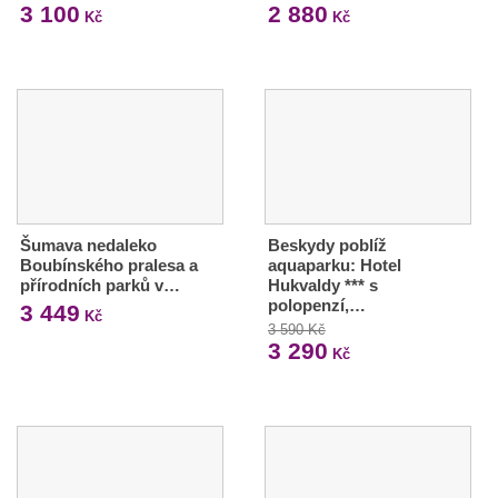
3 100
2 880
Kč
Kč
Šumava nedaleko
Beskydy poblíž
Boubínského pralesa a
aquaparku: Hotel
přírodních parků v…
Hukvaldy *** s
polopenzí,…
3 449
Kč
3 590 Kč
3 290
Kč