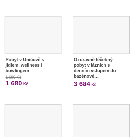
Pobyt v Uničově s
Ozdravně-léčebný
jídlem, wellness i
pobyt v lázních s
bowlingem
denním vstupem do
bazénové…
1 690 Kč
1 680
3 684
Kč
Kč