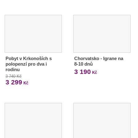
Pobyt v Krkonoších s
Chorvatsko - Igrane na
polopenzí pro dva i
8-10 dnů
rodinu
3 190
Kč
3 740 Kč
3 299
Kč