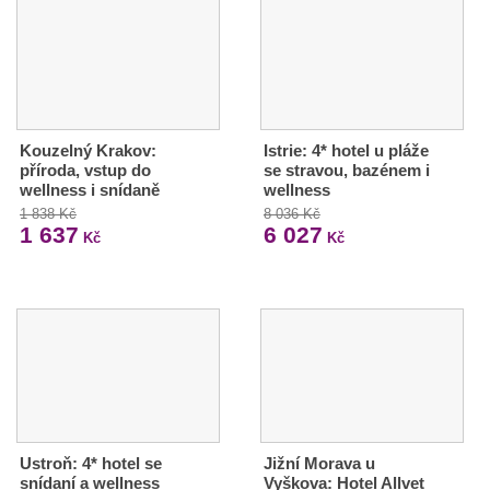
Kouzelný Krakov:
Istrie: 4* hotel u pláže
příroda, vstup do
se stravou, bazénem i
wellness i snídaně
wellness
1 838 Kč
8 036 Kč
1 637
6 027
Kč
Kč
Ustroň: 4* hotel se
Jižní Morava u
snídaní a wellness
Vyškova: Hotel Allvet