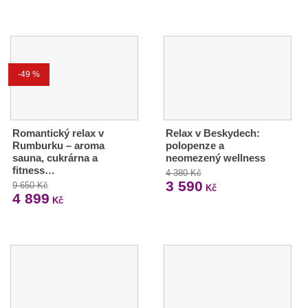
-49 %
Romantický relax v
Relax v Beskydech:
Rumburku – aroma
polopenze a
sauna, cukrárna a
neomezený wellness
fitness…
4 380 Kč
3 590
9 650 Kč
Kč
4 899
Kč