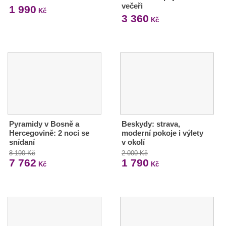
večeři
1 990
Kč
3 360
Kč
Pyramidy v Bosně a
Beskydy: strava,
Hercegovině: 2 noci se
moderní pokoje i výlety
snídaní
v okolí
8 190 Kč
2 000 Kč
7 762
1 790
Kč
Kč