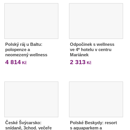
Polský ráj u Baltu:
Odpočinek s wellness
polopenze a
ve 4* hotelu v centru
neomezený wellness
Mariánek
4 814
2 313
Kč
Kč
České Švýcarsko:
Polské Beskydy: resort
snídaně, 3chod. večeře
s aquaparkem a