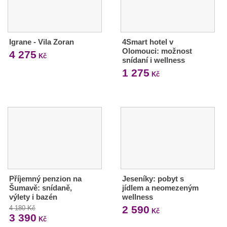
Igrane - Vila Zoran
4Smart hotel v
Olomouci: možnost
4 275
Kč
snídaní i wellness
1 275
Kč
Příjemný penzion na
Jeseníky: pobyt s
Šumavě: snídaně,
jídlem a neomezeným
výlety i bazén
wellness
2 590
4 180 Kč
Kč
3 390
Kč