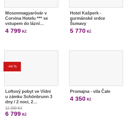
Mosonmagyaróvár v
Hotel Kašperk -
Corvina Hotelu *** se
gurmánské srdce
vstupem do lázní…
Šumavy
4 799
5 770
Kč
Kč
-44 %
Loftový pobyt ve Vídni
Promajna - vila Čale
u zámku Schönbrunn 3
4 350
Kč
dny / 2 noci, 2…
12 200 Kč
6 799
Kč