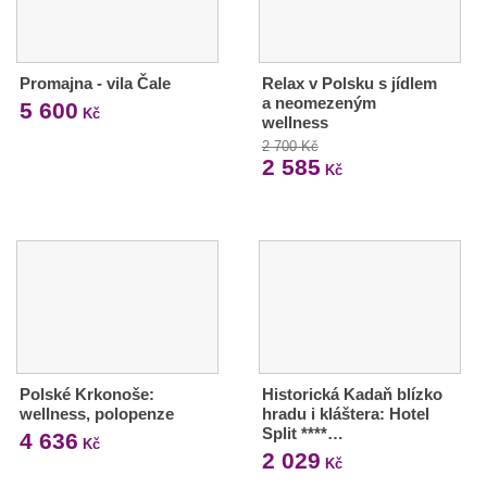
Promajna - vila Čale
Relax v Polsku s jídlem
a neomezeným
5 600
Kč
wellness
2 700 Kč
2 585
Kč
Polské Krkonoše:
Historická Kadaň blízko
wellness, polopenze
hradu i kláštera: Hotel
Split ****…
4 636
Kč
2 029
Kč