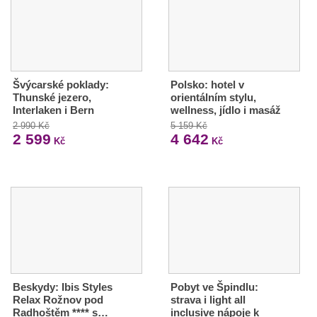
Švýcarské poklady:
Polsko: hotel v
Thunské jezero,
orientálním stylu,
Interlaken i Bern
wellness, jídlo i masáž
2 990 Kč
5 159 Kč
2 599
4 642
Kč
Kč
Beskydy: Ibis Styles
Pobyt ve Špindlu:
Relax Rožnov pod
strava i light all
Radhoštěm **** s…
inclusive nápoje k