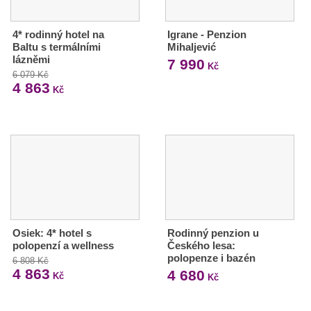
4* rodinný hotel na
Igrane - Penzion
Baltu s termálními
Mihaljević
lázněmi
7 990
Kč
6 079 Kč
4 863
Kč
Osiek: 4* hotel s
Rodinný penzion u
polopenzí a wellness
Českého lesa:
polopenze i bazén
6 808 Kč
4 863
4 680
Kč
Kč