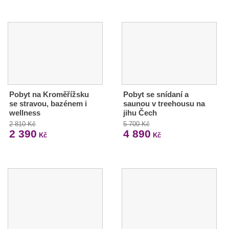
Pobyt na Kroměřížsku
Pobyt se snídaní a
se stravou, bazénem i
saunou v treehousu na
wellness
jihu Čech
2 810 Kč
5 700 Kč
2 390
4 890
Kč
Kč