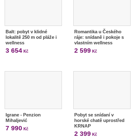
Balt: pobyt v klidné
Romantika u Českého
lokalitě 250 m od pláže i
ráje: snídaně i pokoje s
wellness
vlastním wellness
3 654
2 599
Kč
Kč
Igrane - Penzion
Pobyt se snídaní v
Mihaljević
horské chatě uprostřed
KRNAP
7 990
Kč
2 399
Kč