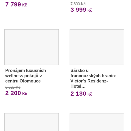
7 799
7 800 Kč
Kč
3 999
Kč
Pronájem luxusních
Sársko u
wellness pokojů v
francouzských hranic:
centru Olomouce
Victor's Residenz-
Hotel…
3 625 Kč
2 200
2 130
Kč
Kč