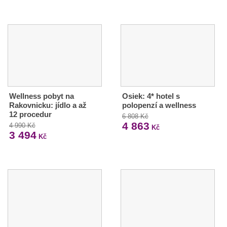
Wellness pobyt na
Osiek: 4* hotel s
Rakovnicku: jídlo a až
polopenzí a wellness
12 procedur
6 808 Kč
4 863
4 990 Kč
Kč
3 494
Kč