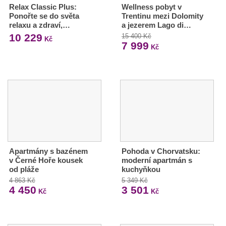
Relax Classic Plus:
Wellness pobyt v
Ponořte se do světa
Trentinu mezi Dolomity
relaxu a zdraví,…
a jezerem Lago di…
10 229
15 400 Kč
Kč
7 999
Kč
Apartmány s bazénem
Pohoda v Chorvatsku:
v Černé Hoře kousek
moderní apartmán s
od pláže
kuchyňkou
4 863 Kč
5 349 Kč
4 450
3 501
Kč
Kč