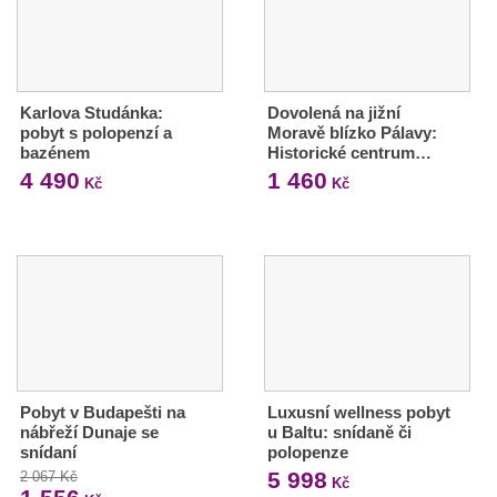
Karlova Studánka:
Dovolená na jižní
pobyt s polopenzí a
Moravě blízko Pálavy:
bazénem
Historické centrum…
4 490
1 460
Kč
Kč
Pobyt v Budapešti na
Luxusní wellness pobyt
nábřeží Dunaje se
u Baltu: snídaně či
snídaní
polopenze
5 998
2 067 Kč
Kč