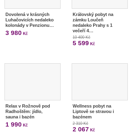
Dovolená v krásných
Královský pobyt na
Luhačovicích nedaleko
zámku Loučeň
kolonády v Penzionu…
nedaleko Prahy s 1
večeří 4…
3 980
Kč
10 400 Kč
5 599
Kč
Relax v Rožnově pod
Wellness pobyt na
Radhoštěm: jídlo,
Liptově se stravou i
sauna i bazén
bazénem
1 990
2 310 Kč
Kč
2 067
Kč