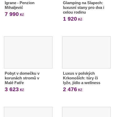
Igrane - Penzion
Glamping na Slapech:
Mihaljević
luxusní stany pro dva i
celou rodinu
7 990
Kč
1 920
Kč
Pobyt v domečku v
Luxus v polských
korunách stromů v
Krkonoších: túry či
Malé Fatře
lyže, jídlo a wellness
3 623
2 476
Kč
Kč