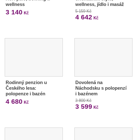
wellness
wellness, jídlo i masáž
3 140
5 159 Kč
Kč
4 642
Kč
Rodinný penzion u
Dovolená na
Českého lesa:
Náchodsku s polopenzí
polopenze i bazén
i bazénem
4 680
3 800 Kč
Kč
3 599
Kč