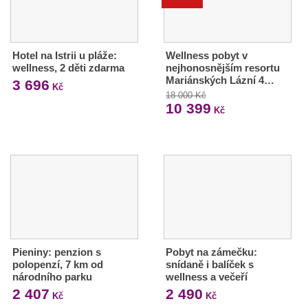
Hotel na Istrii u pláže:
Wellness pobyt v
wellness, 2 děti zdarma
nejhonosnějším resortu
Mariánských Lázní 4…
3 696
Kč
18 000 Kč
10 399
Kč
Pieniny: penzion s
Pobyt na zámečku:
polopenzí, 7 km od
snídaně i balíček s
národního parku
wellness a večeří
2 407
2 490
Kč
Kč