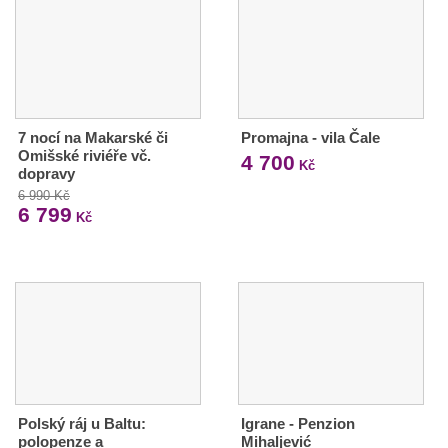
7 nocí na Makarské či
Promajna - vila Čale
Omišské riviéře vč.
4 700
Kč
dopravy
6 990 Kč
6 799
Kč
Polský ráj u Baltu:
Igrane - Penzion
polopenze a
Mihaljević