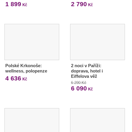
1 899
2 790
Kč
Kč
Polské Krkonoše:
2 noci v Paříži:
wellness, polopenze
doprava, hotel i
Eiffelova věž
4 636
Kč
6 290 Kč
6 090
Kč