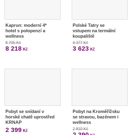
Kaprun: moderní 4*
Polské Tatry se
hotel s polopenzí a
vstupem na termální
wellness
koupaliště
8 705 Kč
4 377 Kč
8 218
3 623
Kč
Kč
Pobyt se snídaní v
Pobyt na Kroměřížsku
horské chatě uprostřed
se stravou, bazénem i
KRNAP
wellness
2 399
2 810 Kč
Kč
2 390