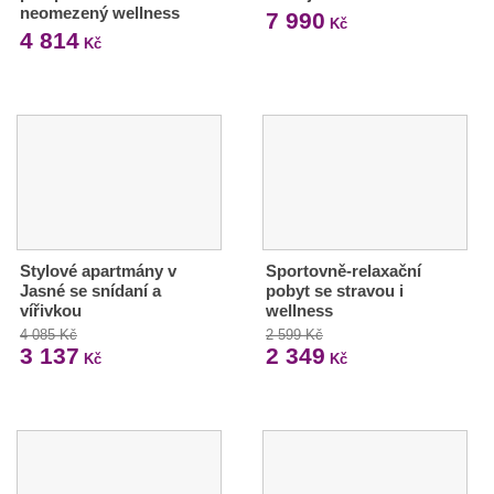
neomezený wellness
7 990
Kč
4 814
Kč
Stylové apartmány v
Sportovně-relaxační
Jasné se snídaní a
pobyt se stravou i
vířivkou
wellness
4 085 Kč
2 599 Kč
3 137
2 349
Kč
Kč