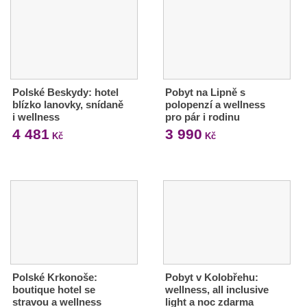
Polské Beskydy: hotel
Pobyt na Lipně s
blízko lanovky, snídaně
polopenzí a wellness
i wellness
pro pár i rodinu
4 481
3 990
Kč
Kč
Polské Krkonoše:
Pobyt v Kolobřehu:
boutique hotel se
wellness, all inclusive
stravou a wellness
light a noc zdarma