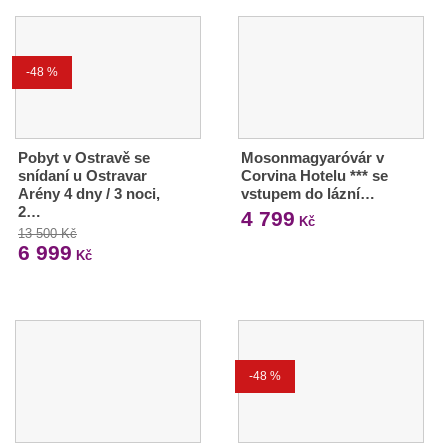
-48 %
Pobyt v Ostravě se
Mosonmagyaróvár v
snídaní u Ostravar
Corvina Hotelu *** se
Arény 4 dny / 3 noci,
vstupem do lázní…
2…
4 799
Kč
13 500 Kč
6 999
Kč
-48 %