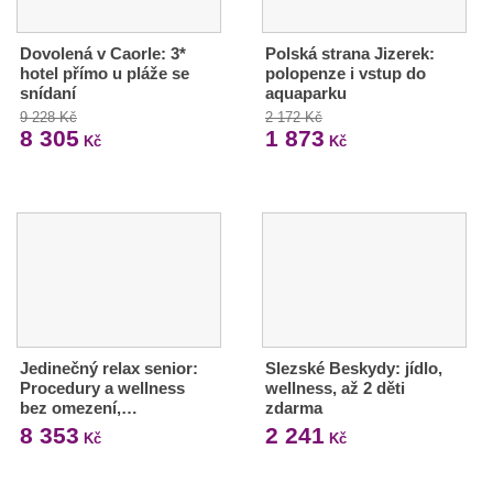
Dovolená v Caorle: 3*
Polská strana Jizerek:
hotel přímo u pláže se
polopenze i vstup do
snídaní
aquaparku
9 228 Kč
2 172 Kč
8 305
1 873
Kč
Kč
Jedinečný relax senior:
Slezské Beskydy: jídlo,
Procedury a wellness
wellness, až 2 děti
bez omezení,…
zdarma
8 353
2 241
Kč
Kč