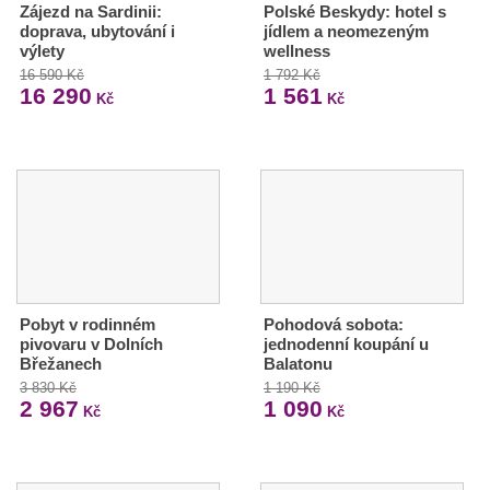
Zájezd na Sardinii:
Polské Beskydy: hotel s
doprava, ubytování i
jídlem a neomezeným
výlety
wellness
16 590 Kč
1 792 Kč
16 290
1 561
Kč
Kč
Pobyt v rodinném
Pohodová sobota:
pivovaru v Dolních
jednodenní koupání u
Břežanech
Balatonu
3 830 Kč
1 190 Kč
2 967
1 090
Kč
Kč