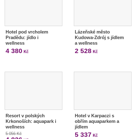
Hotel pod vrcholem
Lázeňské město
Pradědu: jídlo i
Kudowa-Zdrój s jídlem
wellness
a wellness
4 380
2 528
Kč
Kč
Resort v polských
Hotel v Karpaczi s
Krkonoších: aquapark i
obřím aquaparkem a
wellness
jídlem
5 337
5 056 Kč
Kč