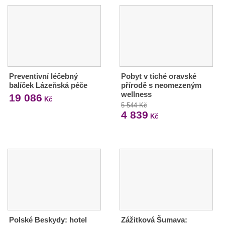
Preventivní léčebný
Pobyt v tiché oravské
balíček Lázeňská péče
přírodě s neomezeným
wellness
19 086
Kč
5 544 Kč
4 839
Kč
Polské Beskydy: hotel
Zážitková Šumava: