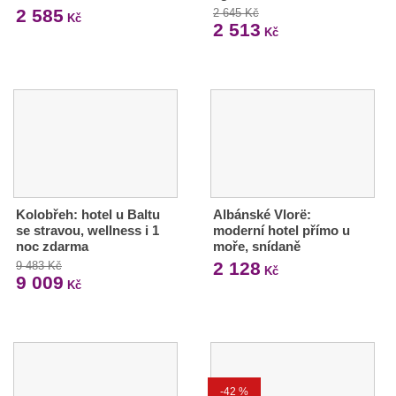
2 585
2 645 Kč
Kč
2 513
Kč
Kolobřeh: hotel u Baltu
Albánské Vlorë:
se stravou, wellness i 1
moderní hotel přímo u
noc zdarma
moře, snídaně
2 128
9 483 Kč
Kč
9 009
Kč
-42 %