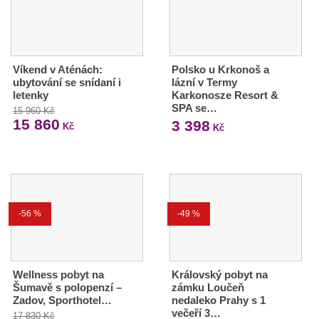
Víkend v Aténách:
Polsko u Krkonoš a
ubytování se snídaní i
lázní v Termy
letenky
Karkonosze Resort &
SPA se…
15 960 Kč
15 860
3 398
Kč
Kč
-56 %
-49 %
Wellness pobyt na
Královský pobyt na
Šumavě s polopenzí –
zámku Loučeň
Zadov, Sporthotel…
nedaleko Prahy s 1
večeří 3…
17 830 Kč