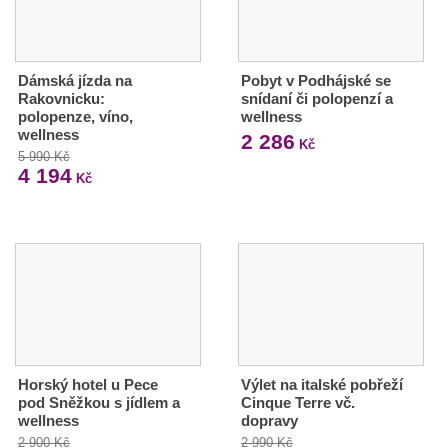
Dámská jízda na
Pobyt v Podhájské se
Rakovnicku:
snídaní či polopenzí a
polopenze, víno,
wellness
wellness
2 286
Kč
5 990 Kč
4 194
Kč
Horský hotel u Pece
Výlet na italské pobřeží
pod Sněžkou s jídlem a
Cinque Terre vč.
wellness
dopravy
2 900 Kč
2 990 Kč