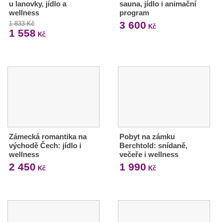
u lanovky, jídlo a
sauna, jídlo i animační
wellness
program
3 600
1 833 Kč
Kč
1 558
Kč
Zámecká romantika na
Pobyt na zámku
východě Čech: jídlo i
Berchtold: snídaně,
wellness
večeře i wellness
2 450
1 990
Kč
Kč