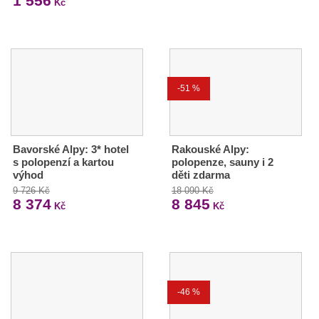
1 556
Kč
-51 %
Bavorské Alpy: 3* hotel
Rakouské Alpy:
s polopenzí a kartou
polopenze, sauny i 2
výhod
děti zdarma
9 726 Kč
18 090 Kč
8 374
8 845
Kč
Kč
-46 %