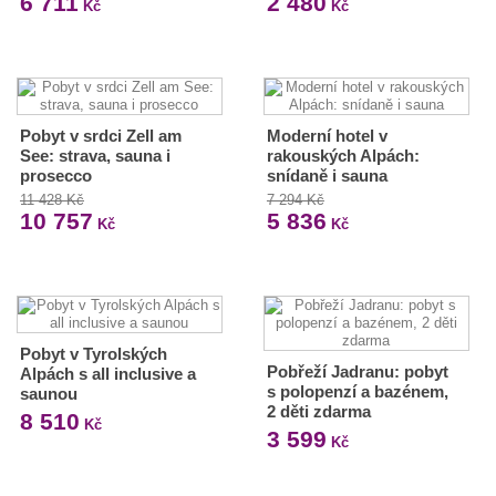
6 711
2 480
Kč
Kč
Pobyt v srdci Zell am
Moderní hotel v
See: strava, sauna i
rakouských Alpách:
prosecco
snídaně i sauna
11 428 Kč
7 294 Kč
10 757
5 836
Kč
Kč
Pobyt v Tyrolských
Pobřeží Jadranu: pobyt
Alpách s all inclusive a
s polopenzí a bazénem,
saunou
2 děti zdarma
8 510
Kč
3 599
Kč