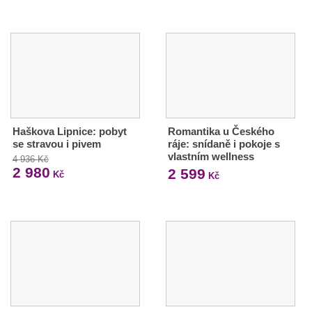
Haškova Lipnice: pobyt
Romantika u Českého
se stravou i pivem
ráje: snídaně i pokoje s
vlastním wellness
4 936 Kč
2 980
2 599
Kč
Kč