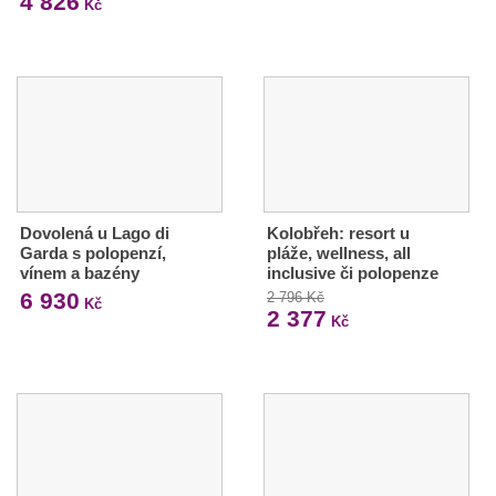
4 826
Kč
Dovolená u Lago di
Kolobřeh: resort u
Garda s polopenzí,
pláže, wellness, all
vínem a bazény
inclusive či polopenze
6 930
2 796 Kč
Kč
2 377
Kč