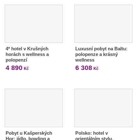
4* hotel v Krušných
Luxusní pobyt na Baltu:
horách s wellness a
polopenze a krásný
polopenzí
wellness
4 890
6 308
Kč
Kč
Pobyt u Kašperských
Polsko: hotel v
Hor: jídlo, bowling a
orientálním stylu,