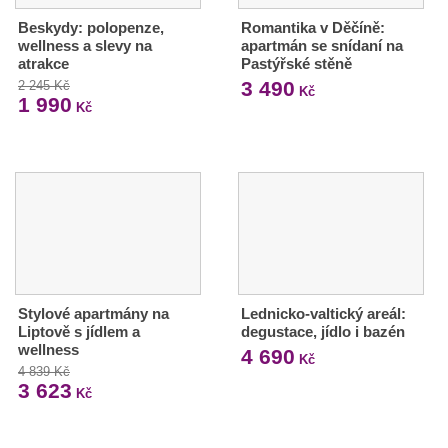
Beskydy: polopenze,
Romantika v Děčíně:
wellness a slevy na
apartmán se snídaní na
atrakce
Pastýřské stěně
3 490
2 245 Kč
Kč
1 990
Kč
Stylové apartmány na
Lednicko-valtický areál:
Liptově s jídlem a
degustace, jídlo i bazén
wellness
4 690
Kč
4 839 Kč
3 623
Kč