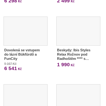
6 298
2 499
Kč
Kč
Dovolená se vstupem
Beskydy: Ibis Styles
do lázní Bükfürdő a
Relax Rožnov pod
FunCity
Radhoštěm **** s…
1 990
9 167 Kč
Kč
6 541
Kč