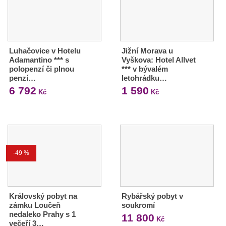
Luhačovice v Hotelu
Jižní Morava u
Adamantino *** s
Vyškova: Hotel Allvet
polopenzí či plnou
*** v bývalém
penzí…
letohrádku…
6 792
1 590
Kč
Kč
-49 %
Královský pobyt na
Rybářský pobyt v
zámku Loučeň
soukromí
nedaleko Prahy s 1
11 800
Kč
večeří 3…