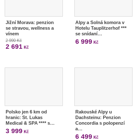
Jižní Morava: penzion
Alpy a Solná komora v
se stravou, wellness a
Hotelu Tauplitzerhof ***
vínem
se snídaní…
6 999
2 990 Kč
Kč
2 691
Kč
Polsko jen 6 km od
Rakouské Alpy u
hranic: St. Lukas
Dachsteinu: Penzion
Medical & SPA **** s…
Concordia s polopenzí
a…
3 999
Kč
6 499
Kč