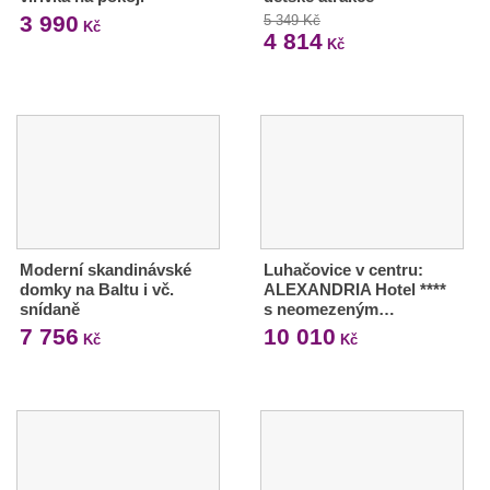
3 990
5 349 Kč
Kč
4 814
Kč
Moderní skandinávské
Luhačovice v centru:
domky na Baltu i vč.
ALEXANDRIA Hotel ****
snídaně
s neomezeným…
7 756
10 010
Kč
Kč