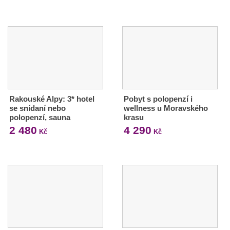
Rakouské Alpy: 3* hotel
Pobyt s polopenzí i
se snídaní nebo
wellness u Moravského
polopenzí, sauna
krasu
2 480
4 290
Kč
Kč