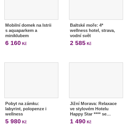
Mobilní domek na Istrii
Baltské moře: 4*
s aquaparkem a
wellness hotel, strava,
miniklubem
vodní svět
6 160
2 585
Kč
Kč
Pobyt na zámku:
Jižní Morava: Relaxace
labyrint, polopenze i
ve stylovém Hotelu
wellness
Happy Star **** se…
5 980
1 490
Kč
Kč