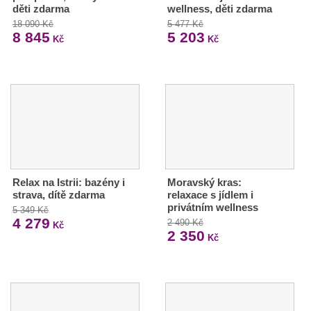
děti zdarma
wellness, děti zdarma
18 090 Kč
5 477 Kč
8 845
5 203
Kč
Kč
Relax na Istrii: bazény i
Moravský kras:
strava, dítě zdarma
relaxace s jídlem i
privátním wellness
5 349 Kč
4 279
2 490 Kč
Kč
2 350
Kč