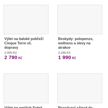
Výlet na italské pobřeží
Beskydy: polopenze,
Cinque Terre vč.
wellness a slevy na
dopravy
atrakce
2 990 Kč
2 245 Kč
2 790
1 990
Kč
Kč
Výlet po perlách Solné
Poznávací zájezd do