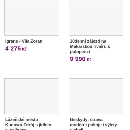
Igrane - Vila Zoran
10denní zájezd na
Makarskou riviéru s
4 275
Kč
polopenzí
9 990
Kč
Lázeňské město
Beskydy: strava,
Kudowa-Zdrój s jídlem
moderní pokoje i výlety
a wellness
v okolí