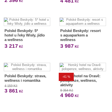
2 396
4 481
Kč
Kč
Polské Beskydy: 5*
Polské Beskydy: resort
hotel u řeky Wisły, jídlo
s aquaparkem a
a wellness
wellness
3 217
3 987
Kč
Kč
Polské Beskydy: strava,
Horský hotel na Oravě:
-41 %
wellness i romantika
polopenze, wellness,
aktivity
4 159 Kč
3 861
8 364 Kč
Kč
4 960
Kč