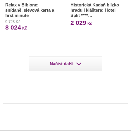
Relax v Bibione:
Historická Kadaň blízko
snídaně, slevová karta a
hradu i kláštera: Hotel
first minute
Split ****…
2 029
9 726 Kč
Kč
8 024
Kč
Načíst další