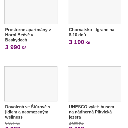
Prostorné apartmány v
Chorvatsko - Igrane na
Horní Bečvě v
8-10 dnů
Beskydech
3 190
Kč
3 990
Kč
Dovolená ve Štúrově s
UNESCO výlet: busem
jídlem a neomezeným
na nádherná Plitvická
wellness
jezera
6 954 Kč
2 690 Kč