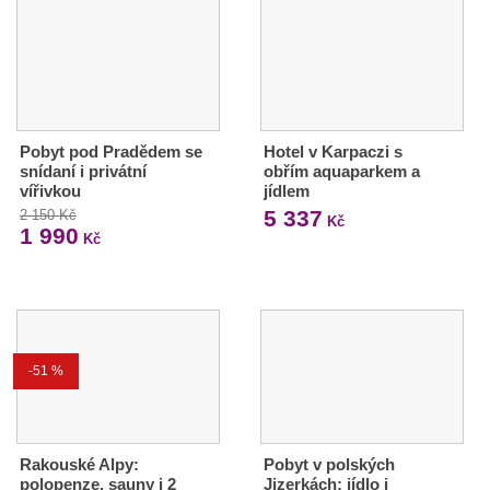
Pobyt pod Pradědem se
Hotel v Karpaczi s
snídaní i privátní
obřím aquaparkem a
vířivkou
jídlem
5 337
2 150 Kč
Kč
1 990
Kč
-51 %
Rakouské Alpy:
Pobyt v polských
polopenze, sauny i 2
Jizerkách: jídlo i