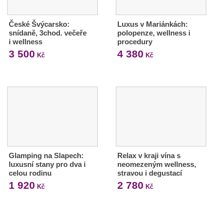
České Švýcarsko:
Luxus v Mariánkách:
snídaně, 3chod. večeře
polopenze, wellness i
i wellness
procedury
3 500
4 380
Kč
Kč
Glamping na Slapech:
Relax v kraji vína s
luxusní stany pro dva i
neomezeným wellness,
celou rodinu
stravou i degustací
1 920
2 780
Kč
Kč