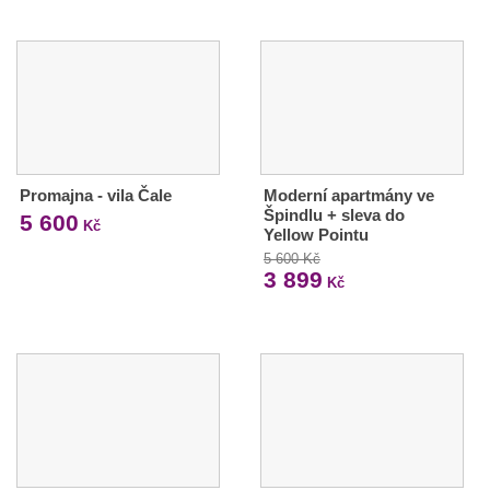
Promajna - vila Čale
Moderní apartmány ve
Špindlu + sleva do
5 600
Kč
Yellow Pointu
5 600 Kč
3 899
Kč