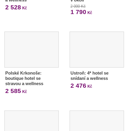
2 528
2 000 Kč
Kč
1 790
Kč
Polské Krkonoše:
Ustroň: 4* hotel se
boutique hotel se
snídaní a wellness
stravou a wellness
2 476
Kč
2 585
Kč