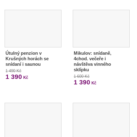
Útulný penzion v
Mikulov: snídaně,
Krušných horách se
4chod. večeře i
snídaní i saunou
návštěva vinného
sklípku
1 490 Kč
1 390
1 600 Kč
Kč
1 390
Kč