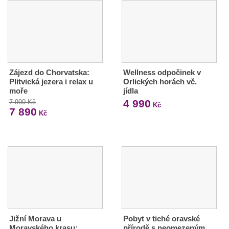
Zájezd do Chorvatska:
Wellness odpočinek v
Plitvická jezera i relax u
Orlických horách vč.
moře
jídla
4 990
7 990 Kč
Kč
7 890
Kč
Jižní Morava u
Pobyt v tiché oravské
Moravského krasu:
přírodě s neomezeným