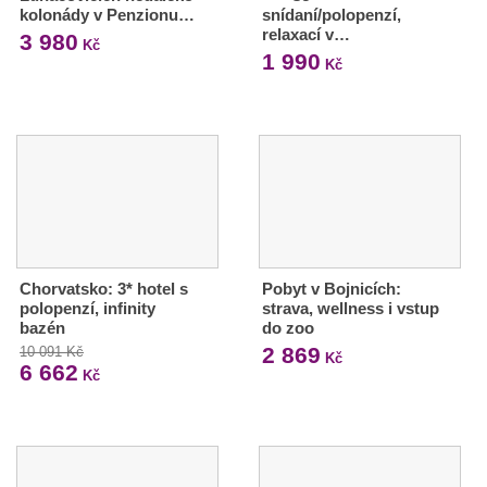
kolonády v Penzionu…
snídaní/polopenzí,
relaxací v…
3 980
Kč
1 990
Kč
Chorvatsko: 3* hotel s
Pobyt v Bojnicích:
polopenzí, infinity
strava, wellness i vstup
bazén
do zoo
2 869
10 091 Kč
Kč
6 662
Kč