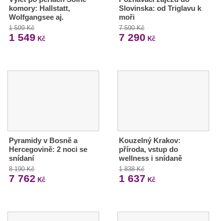
komory: Hallstatt,
Slovinska: od Triglavu k
Wolfgangsee aj.
moři
1 599 Kč
7 590 Kč
1 549
7 290
Kč
Kč
Pyramidy v Bosně a
Kouzelný Krakov:
Hercegovině: 2 noci se
příroda, vstup do
snídaní
wellness i snídaně
8 190 Kč
1 838 Kč
7 762
1 637
Kč
Kč