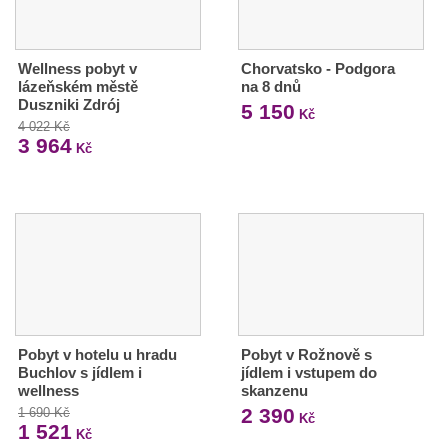
Wellness pobyt v
Chorvatsko - Podgora
lázeňském městě
na 8 dnů
Duszniki Zdrój
5 150
Kč
4 022 Kč
3 964
Kč
Pobyt v hotelu u hradu
Pobyt v Rožnově s
Buchlov s jídlem i
jídlem i vstupem do
wellness
skanzenu
2 390
1 690 Kč
Kč
1 521
Kč