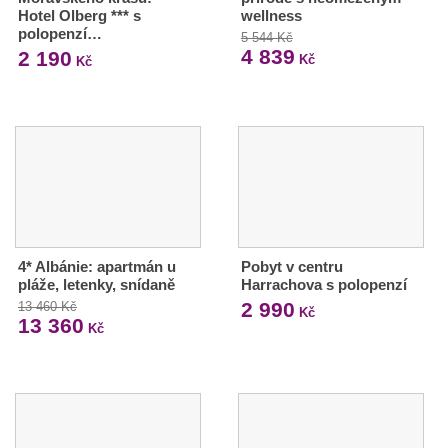
Hotel Olberg *** s
wellness
polopenzí…
5 544 Kč
4 839
2 190
Kč
Kč
4* Albánie: apartmán u
Pobyt v centru
pláže, letenky, snídaně
Harrachova s polopenzí
2 990
13 460 Kč
Kč
13 360
Kč