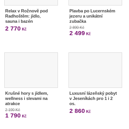
Relax v Rožnově pod
Plavba po Lucernském
Radhoštěm: jídlo,
jezeru a unikátní
sauna i bazén
zubačka
2 770
2 890 Kč
Kč
2 499
Kč
Krušné hory s jídlem,
Luxusní lázeňský pobyt
wellness i slevami na
v Jeseníkách pro 1 i 2
atrakce
os.
2 860
2 190 Kč
Kč
1 790
Kč