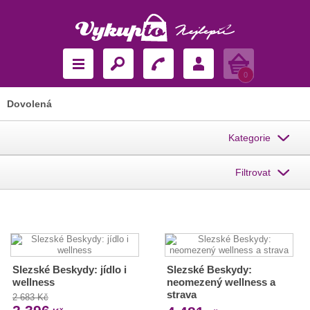
Košík
0
Dovolená
Kategorie
Filtrovat
Slezské Beskydy: jídlo i
Slezské Beskydy:
wellness
neomezený wellness a
strava
2 683 Kč