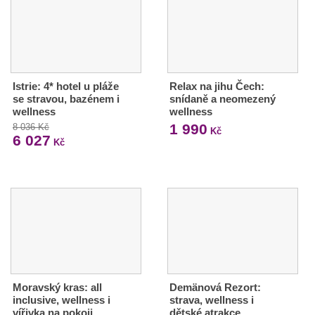
Istrie: 4* hotel u pláže
Relax na jihu Čech:
se stravou, bazénem i
snídaně a neomezený
wellness
wellness
1 990
8 036 Kč
Kč
6 027
Kč
Moravský kras: all
Demänová Rezort:
inclusive, wellness i
strava, wellness i
vířivka na pokoji
dětské atrakce