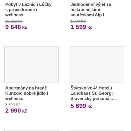
Pobyt v Lázních Lúčky
Jednodenní výlet za
s procedurami i
nejkrásnějšími
wellness
soutěskami Alp I.
10 212 Kč
1 699 Kč
9 848
1 599
Kč
Kč
Apartmány na hradě
Štýrsko ve 4* Hotelu
Kunzov: dobré jídlo i
Landhaus St. Georg:
wellness
Slovenský personál,…
5 699
3 690 Kč
Kč
2 990
Kč