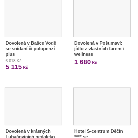
Dovolená v Bašce Vodě
Dovolená v Pošumaví:
se snídaní či polopenzí
jídlo z vlastních farem i
plus
wellness
1 680
6 018 Kč
Kč
5 115
Kč
Dovolená v krásných
Hotel S-centrum Děčín
Luhačovicích nedaleko
**** se