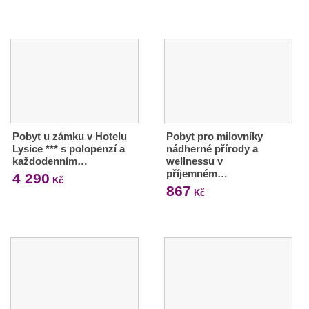
Pobyt u zámku v Hotelu
Pobyt pro milovníky
Lysice *** s polopenzí a
nádherné přírody a
každodenním…
wellnessu v
příjemném…
4 290
Kč
867
Kč