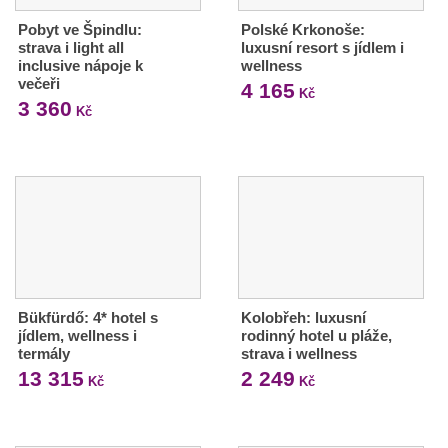
Pobyt ve Špindlu:
Polské Krkonoše:
strava i light all
luxusní resort s jídlem i
inclusive nápoje k
wellness
večeři
4 165
Kč
3 360
Kč
Bükfürdő: 4* hotel s
Kolobřeh: luxusní
jídlem, wellness i
rodinný hotel u pláže,
termály
strava i wellness
13 315
2 249
Kč
Kč