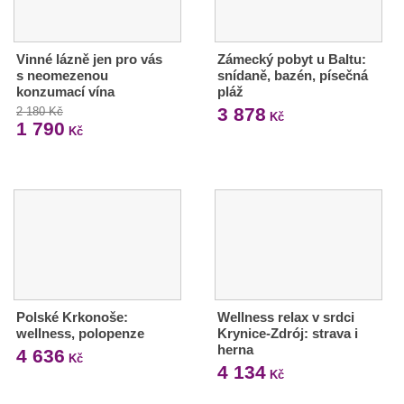
Vinné lázně jen pro vás
Zámecký pobyt u Baltu:
s neomezenou
snídaně, bazén, písečná
konzumací vína
pláž
3 878
2 180 Kč
Kč
1 790
Kč
Polské Krkonoše:
Wellness relax v srdci
wellness, polopenze
Krynice-Zdrój: strava i
herna
4 636
Kč
4 134
Kč