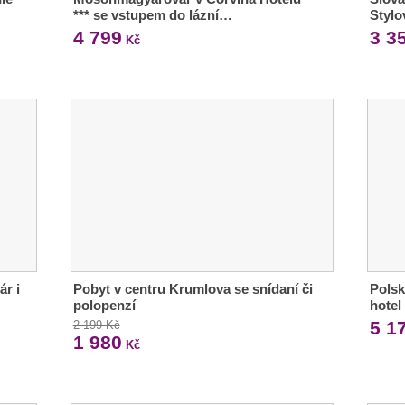
*** se vstupem do lázní…
Stylo
4 799
3 3
Kč
ár i
Pobyt v centru Krumlova se snídaní či
Polsk
polopenzí
hotel
5 1
2 199 Kč
1 980
Kč