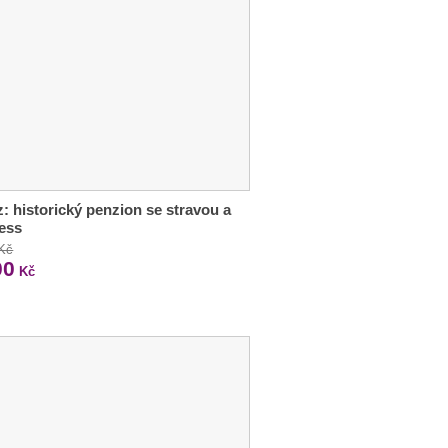
z: historický penzion se stravou a
ess
 Kč
00
Kč