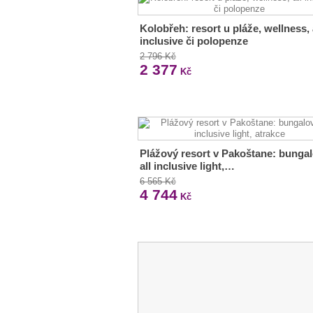
Kolobřeh: resort u pláže, wellness, 
inclusive či polopenze
2 796 Kč
2 377
Kč
Plážový resort v Pakoštane: bungal
all inclusive light,…
6 565 Kč
4 744
Kč