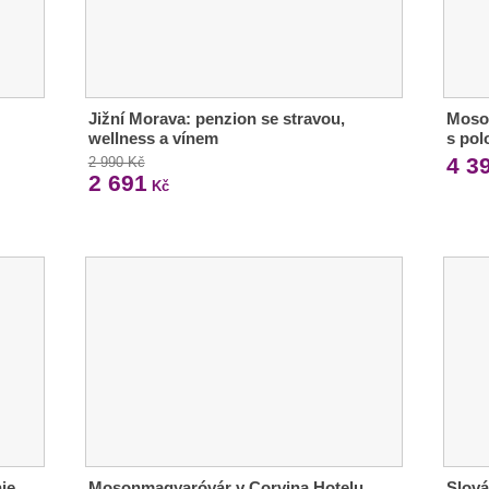
Jižní Morava: penzion se stravou,
Moso
wellness a vínem
s po
4 3
2 990 Kč
2 691
Kč
ie
Mosonmagyaróvár v Corvina Hotelu
Slová