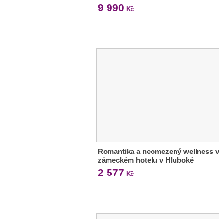
9 990
Kč
Romantika a neomezený wellness v
zámeckém hotelu v Hluboké
2 577
Kč