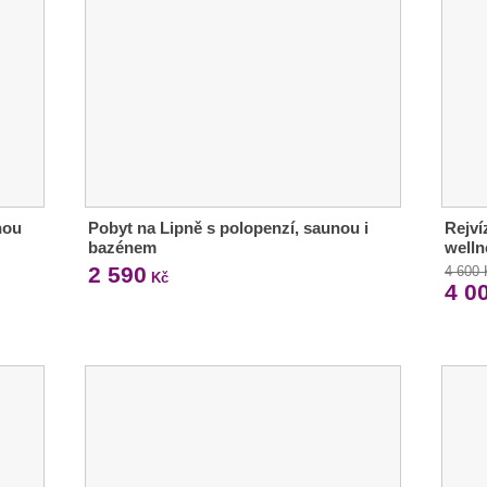
nou
Pobyt na Lipně s polopenzí, saunou i
Rejví
bazénem
welln
2 590
4 600
Kč
4 0