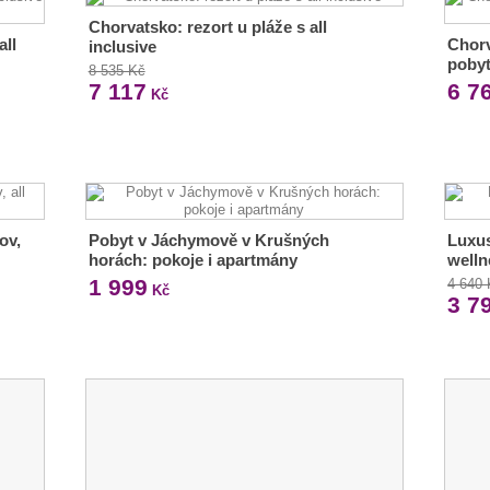
Chorvatsko: rezort u pláže s all
all
Chorv
inclusive
poby
8 535 Kč
7 117
6 7
Kč
ov,
Pobyt v Jáchymově v Krušných
Luxus
horách: pokoje i apartmány
welln
1 999
4 640
Kč
3 7