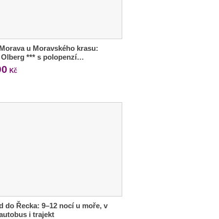
 Morava u Moravského krasu:
 Olberg *** s polopenzí…
90
Kč
d do Řecka: 9–12 nocí u moře, v
autobus i trajekt