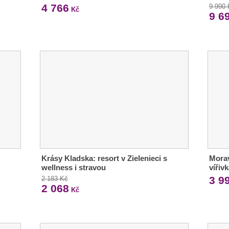
4 766
9 990
Kč
9 6
Krásy Kladska: resort v Zielenieci s
Morav
wellness i stravou
vířiv
3 9
2 183 Kč
2 068
Kč