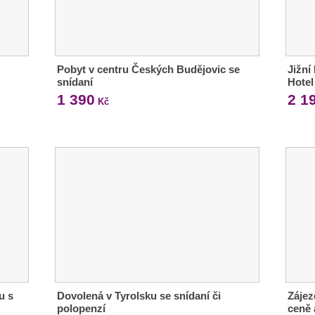
Pobyt v centru Českých Budějovic se
Jižní
snídaní
Hotel
1 390
2 1
Kč
u s
Dovolená v Tyrolsku se snídaní či
Zájez
polopenzí
ceně 