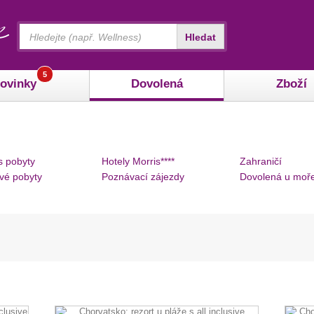
Vyhledávání
Hledat
5
ovinky
Dovolená
Zboží
s pobyty
Hotely Morris****
Zahraničí
vé pobyty
Poznávací zájezdy
Dovolená u moř