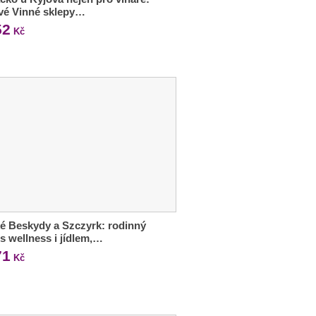
vé Vinné sklepy…
52
Kč
é Beskydy a Szczyrk: rodinný
 s wellness i jídlem,…
71
Kč