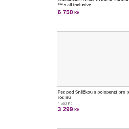
*** s all inclusive…
6 750
Kč
Pec pod Sněžkou s polopenzí pro p
rodinu
4 560 Kč
3 299
Kč