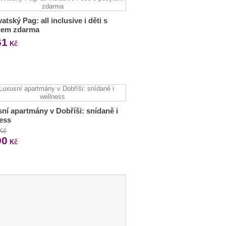
atský Pag: all inclusive i děti s
tem zdarma
61
Kč
ní apartmány v Dobříši: snídaně i
ess
 Kč
90
Kč