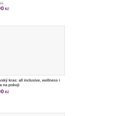
 Kč
90
Kč
ský kras: all inclusive, wellness i
ka na pokoji
90
Kč