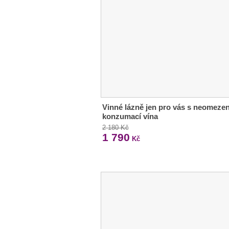
Vinné lázně jen pro vás s neomeze
konzumací vína
2 180 Kč
1 790
Kč