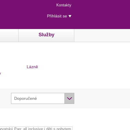
Menu
Kontakty
rychlého
Uživatelské
přístupu
Přihlásit se
menu
Služby
Lázně
e
Doporučené