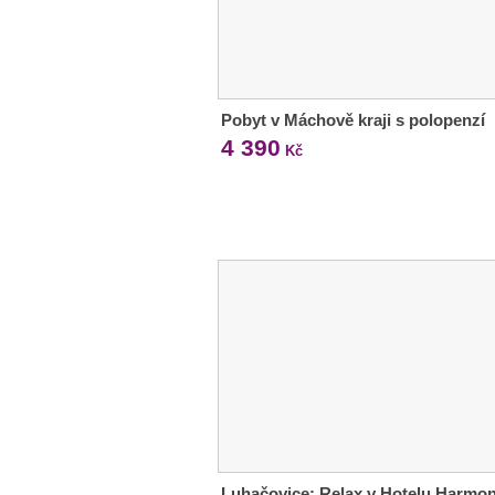
Pobyt v Máchově kraji s polopenzí
4 390
Kč
Luhačovice: Relax v Hotelu Harmon