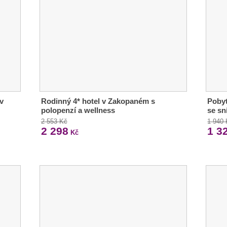
v
Rodinný 4* hotel v Zakopaném s
Poby
polopenzí a wellness
se sn
2 553 Kč
1 940
2 298
1 3
Kč