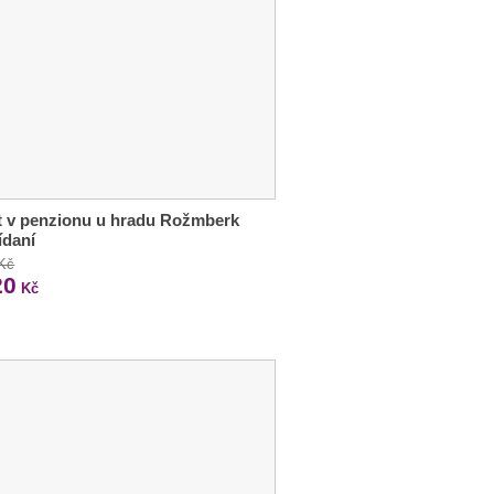
t v penzionu u hradu Rožmberk
ídaní
 Kč
20
Kč