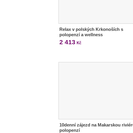
Relax v polských Krkonoších s
polopenzí a wellness
2 413
Kč
10denní zájezd na Makarskou riviér
polopenzí