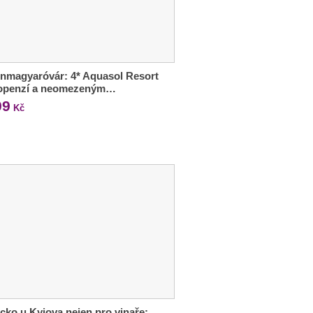
nmagyaróvár: 4* Aquasol Resort
lopenzí a neomezeným…
99
Kč
cko u Kyjova nejen pro vinaře: