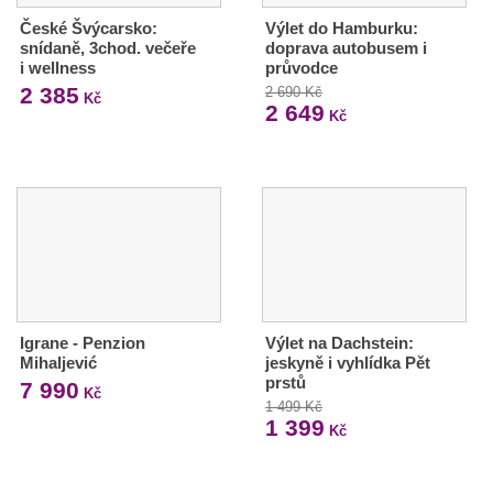
České Švýcarsko:
Výlet do Hamburku:
snídaně, 3chod. večeře
doprava autobusem i
i wellness
průvodce
2 385
2 690 Kč
Kč
2 649
Kč
Igrane - Penzion
Výlet na Dachstein:
Mihaljević
jeskyně i vyhlídka Pět
prstů
7 990
Kč
1 499 Kč
1 399
Kč