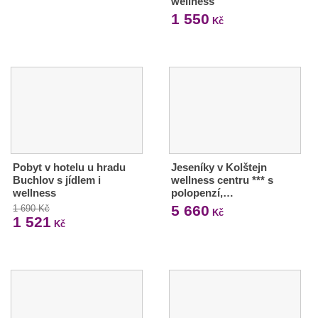
wellness
1 550
Kč
Pobyt v hotelu u hradu
Jeseníky v Kolštejn
Buchlov s jídlem i
wellness centru *** s
wellness
polopenzí,…
5 660
1 690 Kč
Kč
1 521
Kč