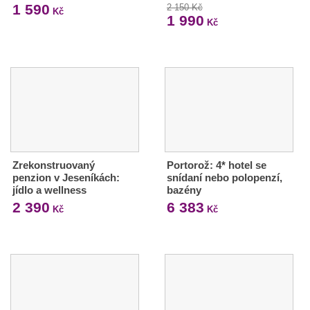
1 590
2 150 Kč
Kč
1 990
Kč
Zrekonstruovaný
Portorož: 4* hotel se
penzion v Jeseníkách:
snídaní nebo polopenzí,
jídlo a wellness
bazény
2 390
6 383
Kč
Kč