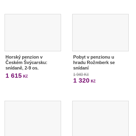
Horský penzion v
Pobyt v penzionu u
Českém Švýcarsku:
hradu Rožmberk se
snídaně, 2-9 os.
snídaní
1 615
1 940 Kč
Kč
1 320
Kč