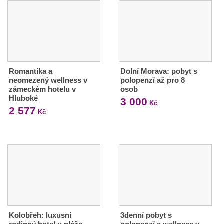
Romantika a
Dolní Morava: pobyt s
neomezený wellness v
polopenzí až pro 8
zámeckém hotelu v
osob
Hluboké
3 000
Kč
2 577
Kč
Kolobřeh: luxusní
3denní pobyt s