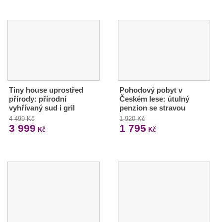
Tiny house uprostřed
Pohodový pobyt v
přírody: přírodní
Českém lese: útulný
vyhřívaný sud i gril
penzion se stravou
4 499 Kč
1 920 Kč
3 999
1 795
Kč
Kč