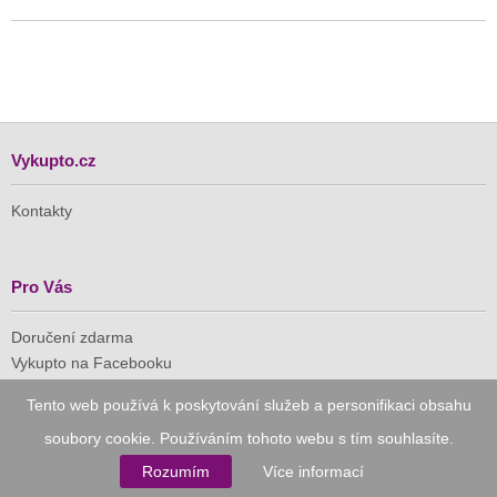
Vykupto.cz
Kontakty
Pro Vás
Doručení zdarma
Vykupto na Facebooku
Tento web používá k poskytování služeb a personifikaci obsahu
Důvěryhodný nákup
soubory cookie. Používáním tohoto webu s tím souhlasíte.
Naše společnost je členem Asociace pro elektronickou
Rozumím
Více informací
komerci (APEK)