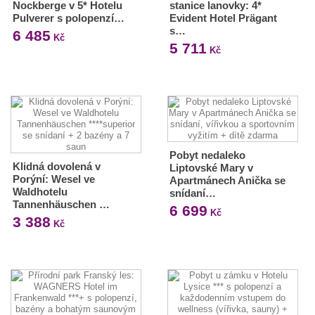
Nockberge v 5* Hotelu
stanice lanovky: 4*
Pulverer s polopenzí…
Evident Hotel Prägant
s…
6 485
Kč
5 711
Kč
Pobyt nedaleko
Klidná dovolená v
Liptovské Mary v
Porýní: Wesel ve
Apartmánech Anička se
Waldhotelu
snídaní…
Tannenhäuschen …
6 699
Kč
3 388
Kč