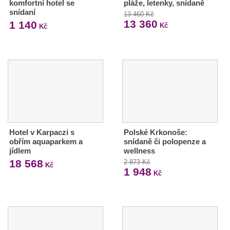
komfortní hotel se
pláže, letenky, snídaně
snídaní
13 460 Kč
13 360
1 140
Kč
Kč
Hotel v Karpaczi s
Polské Krkonoše:
obřím aquaparkem a
snídaně či polopenze a
jídlem
wellness
18 568
2 873 Kč
Kč
1 948
Kč