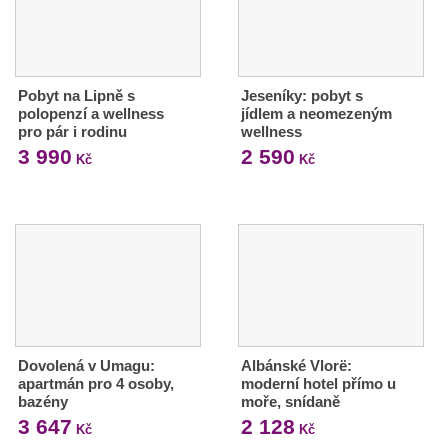
Pobyt na Lipně s
Jeseníky: pobyt s
polopenzí a wellness
jídlem a neomezeným
pro pár i rodinu
wellness
3 990
2 590
Kč
Kč
Dovolená v Umagu:
Albánské Vlorë:
apartmán pro 4 osoby,
moderní hotel přímo u
bazény
moře, snídaně
3 647
2 128
Kč
Kč