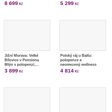
8 699
5 299
Kč
Kč
Jižní Morava: Velké
Polský ráj u Baltu:
Bílovice v Pensionu
polopenze a
Mlýn s polopenzí,…
neomezený wellness
3 899
4 814
Kč
Kč