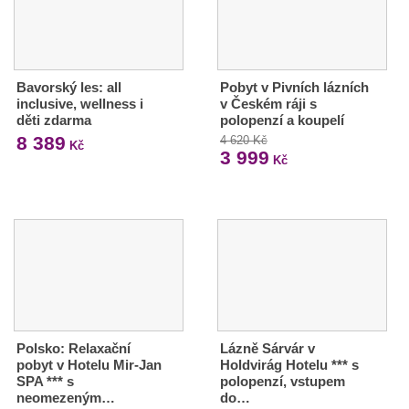
Bavorský les: all
Pobyt v Pivních lázních
inclusive, wellness i
v Českém ráji s
děti zdarma
polopenzí a koupelí
8 389
4 620 Kč
Kč
3 999
Kč
Polsko: Relaxační
Lázně Sárvár v
pobyt v Hotelu Mir-Jan
Holdvirág Hotelu *** s
SPA *** s
polopenzí, vstupem
neomezeným…
do…