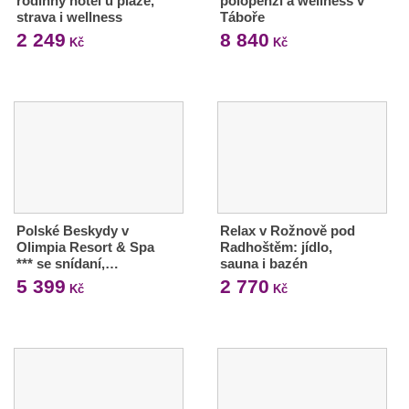
rodinný hotel u pláže,
polopenzí a wellness v
strava i wellness
Táboře
2 249
8 840
Kč
Kč
Polské Beskydy v
Relax v Rožnově pod
Olimpia Resort & Spa
Radhoštěm: jídlo,
*** se snídaní,…
sauna i bazén
5 399
2 770
Kč
Kč