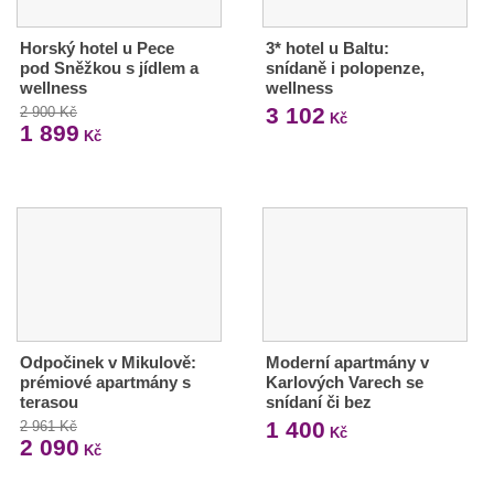
Horský hotel u Pece
3* hotel u Baltu:
pod Sněžkou s jídlem a
snídaně i polopenze,
wellness
wellness
3 102
2 900 Kč
Kč
1 899
Kč
Odpočinek v Mikulově:
Moderní apartmány v
prémiové apartmány s
Karlových Varech se
terasou
snídaní či bez
1 400
2 961 Kč
Kč
2 090
Kč