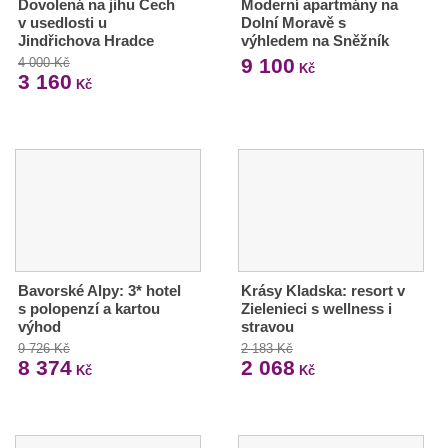
Dovolená na jihu Čech
Moderní apartmány na
v usedlosti u
Dolní Moravě s
Jindřichova Hradce
výhledem na Sněžník
9 100
4 000 Kč
Kč
3 160
Kč
Bavorské Alpy: 3* hotel
Krásy Kladska: resort v
s polopenzí a kartou
Zielenieci s wellness i
výhod
stravou
9 726 Kč
2 183 Kč
8 374
2 068
Kč
Kč