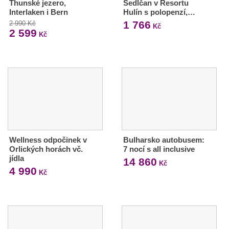
Thunské jezero,
Sedlčan v Resortu
Interlaken i Bern
Hulín s polopenzí,…
1 766
2 990 Kč
Kč
2 599
Kč
Wellness odpočinek v
Bulharsko autobusem:
Orlických horách vč.
7 nocí s all inclusive
jídla
14 860
Kč
4 990
Kč