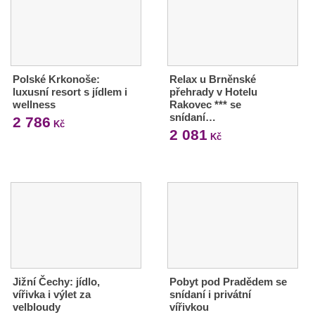
Polské Krkonoše:
Relax u Brněnské
luxusní resort s jídlem i
přehrady v Hotelu
wellness
Rakovec *** se
snídaní…
2 786
Kč
2 081
Kč
Jižní Čechy: jídlo,
Pobyt pod Pradědem se
vířivka i výlet za
snídaní i privátní
velbloudy
vířivkou