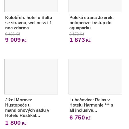
Kolobřeh: hotel u Baltu
Polská strana Jizerek:
se stravou, wellness i 1
polopenze i vstup do
noc zdarma
aquaparku
9 483 Kč
2 172 Kč
9 009
1 873
Kč
Kč
Jižní Morava:
Luhačovice: Relax v
Hustopeče u
Hotelu Harmonie *** s
mandloňových sadů v
all inclusive…
Hotelu Rustikal…
6 750
Kč
1 800
Kč