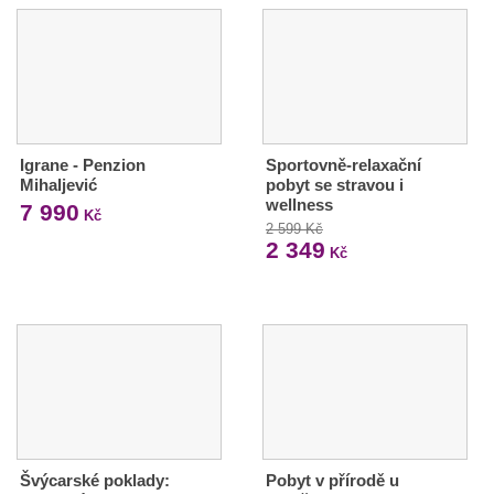
Igrane - Penzion
Sportovně-relaxační
Mihaljević
pobyt se stravou i
wellness
7 990
Kč
2 599 Kč
2 349
Kč
Švýcarské poklady:
Pobyt v přírodě u