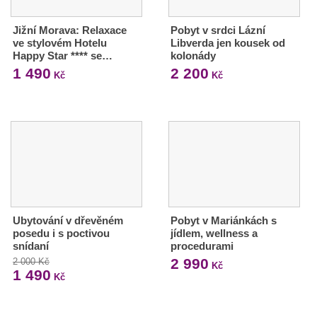
Jižní Morava: Relaxace
Pobyt v srdci Lázní
ve stylovém Hotelu
Libverda jen kousek od
Happy Star **** se…
kolonády
1 490
2 200
Kč
Kč
Ubytování v dřevěném
Pobyt v Mariánkách s
posedu i s poctivou
jídlem, wellness a
snídaní
procedurami
2 990
2 000 Kč
Kč
1 490
Kč