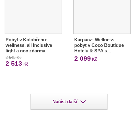
Pobyt v Kolobřehu:
Karpacz: Wellness
wellness, all inclusive
pobyt v Coco Boutique
light a noc zdarma
Hotelu & SPA s…
2 099
2 645 Kč
Kč
2 513
Kč
Načíst další