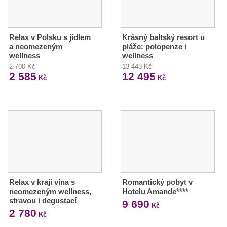
Relax v Polsku s jídlem
Krásný baltský resort u
a neomezeným
pláže: polopenze i
wellness
wellness
2 700 Kč
13 443 Kč
2 585
12 495
Kč
Kč
Relax v kraji vína s
Romantický pobyt v
neomezeným wellness,
Hotelu Amande****
stravou i degustací
9 690
Kč
2 780
Kč