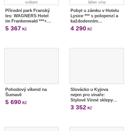
Přírodní park Franský
Pobyt u zámku v Hotelu
les: WAGNERS Hotel
Lysice *** s polopenzí a
im Frankenwald ***+…
každodenním…
5 367
4 290
Kč
Kč
Pohodový víkend na
Slovácko u Kyjova
Šumavě
nejen pro vinaře:
Stylové Vinné sklepy…
5 690
Kč
3 352
Kč