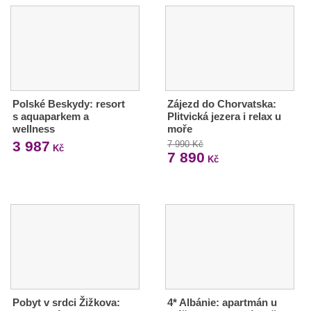
Polské Beskydy: resort
Zájezd do Chorvatska:
s aquaparkem a
Plitvická jezera i relax u
wellness
moře
3 987
7 990 Kč
Kč
7 890
Kč
Pobyt v srdci Žižkova:
4* Albánie: apartmán u