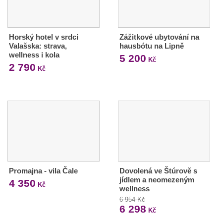
Horský hotel v srdci
Zážitkové ubytování na
Valašska: strava,
hausbótu na Lipně
wellness i kola
5 200
Kč
2 790
Kč
Promajna - vila Čale
Dovolená ve Štúrově s
jídlem a neomezeným
4 350
Kč
wellness
6 954 Kč
6 298
Kč