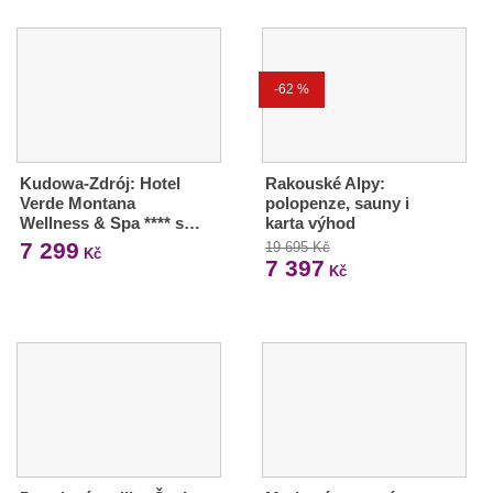
-62 %
Kudowa-Zdrój: Hotel
Rakouské Alpy:
Verde Montana
polopenze, sauny i
Wellness & Spa **** s…
karta výhod
7 299
19 695 Kč
Kč
7 397
Kč