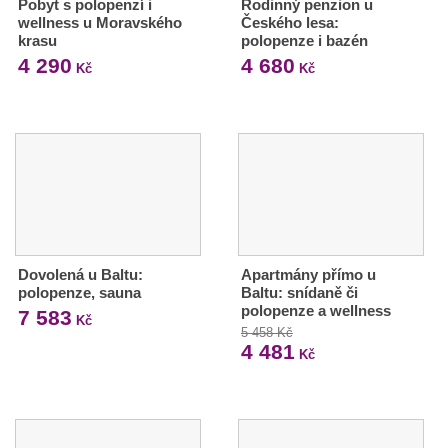
Pobyt s polopenzí i
Rodinný penzion u
wellness u Moravského
Českého lesa:
krasu
polopenze i bazén
4 290
4 680
Kč
Kč
Dovolená u Baltu:
Apartmány přímo u
polopenze, sauna
Baltu: snídaně či
polopenze a wellness
7 583
Kč
5 458 Kč
4 481
Kč