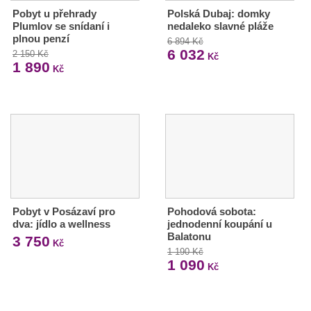
Pobyt u přehrady
Polská Dubaj: domky
Plumlov se snídaní i
nedaleko slavné pláže
plnou penzí
6 894 Kč
6 032
2 150 Kč
Kč
1 890
Kč
Pobyt v Posázaví pro
Pohodová sobota:
dva: jídlo a wellness
jednodenní koupání u
Balatonu
3 750
Kč
1 190 Kč
1 090
Kč