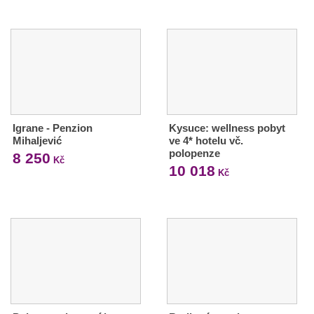
Igrane - Penzion
Kysuce: wellness pobyt
Mihaljević
ve 4* hotelu vč.
polopenze
8 250
Kč
10 018
Kč