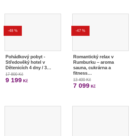
-48 %
-47 %
Pohádkový pobyt -
Romantický relax v
Středověký hotel v
Rumburku – aroma
Dětenicích 4 dny / 3…
sauna, cukrárna a
fitness…
17 800 Kč
9 199
13 400 Kč
Kč
7 099
Kč