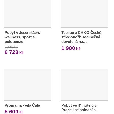
Pobyt v Jeseníkách:
Teplice a CHKO České
wellness, sport a
středohoří: Jedinečná
polopenze
dovolená na…
1 900
7 474 Kč
Kč
6 728
Kč
Promajna - vila Čale
Pobyt ve 4* hotelu v
Praze i se snídaní a
5 600
Kč