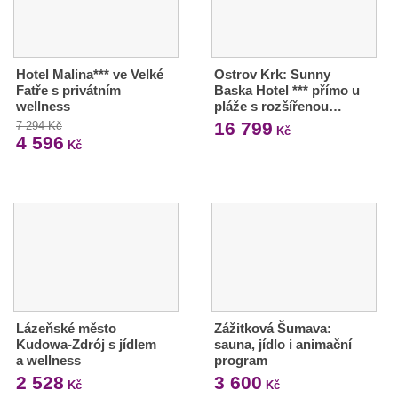
Hotel Malina*** ve Velké
Ostrov Krk: Sunny
Fatře s privátním
Baska Hotel *** přímo u
wellness
pláže s rozšířenou…
16 799
7 294 Kč
Kč
4 596
Kč
Lázeňské město
Zážitková Šumava:
Kudowa-Zdrój s jídlem
sauna, jídlo i animační
a wellness
program
2 528
3 600
Kč
Kč