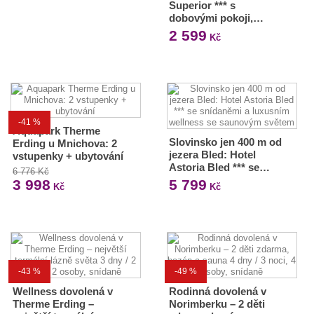
Superior *** s
dobovými pokoji,…
2 599
Kč
-41 %
Aquapark Therme
Slovinsko jen 400 m od
Erding u Mnichova: 2
jezera Bled: Hotel
vstupenky + ubytování
Astoria Bled *** se…
6 776 Kč
3 998
5 799
Kč
Kč
-43 %
-49 %
Wellness dovolená v
Rodinná dovolená v
Therme Erding –
Norimberku – 2 děti