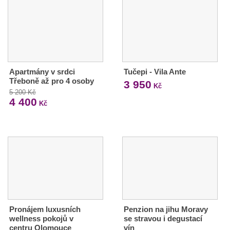
Apartmány v srdci
Tučepi - Vila Ante
Třeboně až pro 4 osoby
3 950
Kč
5 200 Kč
4 400
Kč
Pronájem luxusních
Penzion na jihu Moravy
wellness pokojů v
se stravou i degustací
centru Olomouce
vín