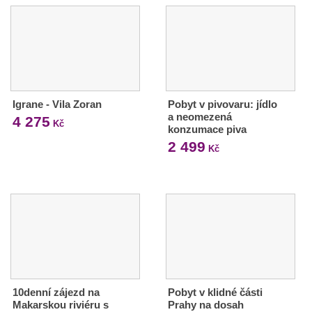
Igrane - Vila Zoran
Pobyt v pivovaru: jídlo
a neomezená
4 275
Kč
konzumace piva
2 499
Kč
10denní zájezd na
Pobyt v klidné části
Makarskou riviéru s
Prahy na dosah