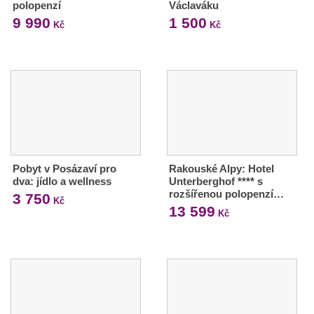
polopenzí
Václaváku
9 990
1 500
Kč
Kč
Pobyt v Posázaví pro
Rakouské Alpy: Hotel
dva: jídlo a wellness
Unterberghof **** s
rozšířenou polopenzí…
3 750
Kč
13 599
Kč