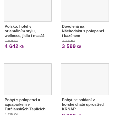
Polsko: hotel v
Dovolená na
orientálním stylu,
Náchodsku s polopenzí
wellness, jídlo i masáž
i bazénem
5 159 Kč
3 800 Kč
4 642
3 599
Kč
Kč
Pobyt s polopenzí a
Pobyt se snídaní v
aquaparkem v
horské chatě uprostřed
Turčianských Teplicích
KRNAP
4 425 Kč