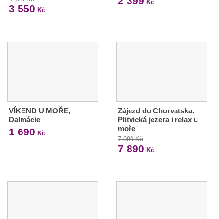
2 399
Kč
3 550
Kč
VÍKEND U MOŘE,
Zájezd do Chorvatska:
Dalmácie
Plitvická jezera i relax u
moře
1 690
Kč
7 990 Kč
7 890
Kč