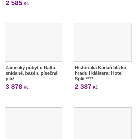
2 585
Kč
Zámecký pobyt u Baltu:
Historická Kadaň blízko
snídaně, bazén, písečná
hradu i kláštera: Hotel
pláž
Split ****…
3 878
2 387
Kč
Kč