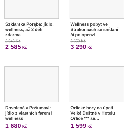
Szklarska Poręba: jídlo,
Wellness pobyt ve
wellness, až 2 děti
Strakonicích se snídaní
zdarma
či polopenzí
2 643 Kč
3 650 Kč
2 585
3 290
Kč
Kč
Dovolená v Pošumaví:
Orlické hory na úpatí
jídlo z vlastních farem i
Velké Deštné v Hotelu
wellness
Orlice *** se…
1 680
1 599
Kč
Kč