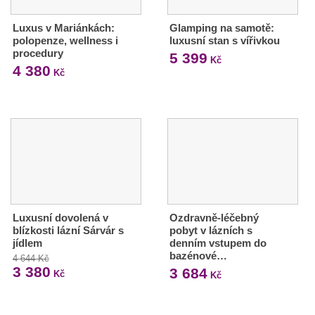
Luxus v Mariánkách:
Glamping na samotě:
polopenze, wellness i
luxusní stan s vířivkou
procedury
5 399
Kč
4 380
Kč
Luxusní dovolená v
Ozdravně-léčebný
blízkosti lázní Sárvár s
pobyt v lázních s
jídlem
denním vstupem do
bazénové…
4 644 Kč
3 380
3 684
Kč
Kč