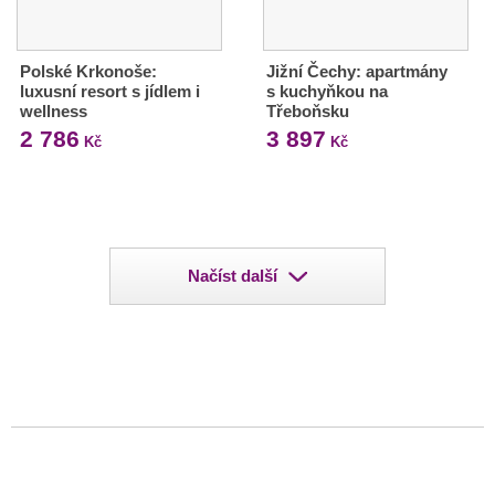
Polské Krkonoše:
Jižní Čechy: apartmány
luxusní resort s jídlem i
s kuchyňkou na
wellness
Třeboňsku
2 786
3 897
Kč
Kč
Načíst další