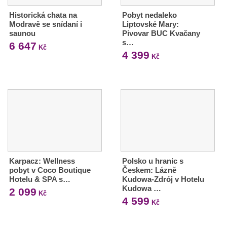
Historická chata na
Pobyt nedaleko
Modravě se snídaní i
Liptovské Mary:
saunou
Pivovar BUC Kvačany
s…
6 647
Kč
4 399
Kč
Karpacz: Wellness
Polsko u hranic s
pobyt v Coco Boutique
Českem: Lázně
Hotelu & SPA s…
Kudowa-Zdrój v Hotelu
Kudowa …
2 099
Kč
4 599
Kč