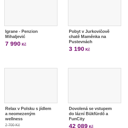
Igrane - Penzion
Pobyt v Jurkovičově
Mihaljević
chatě Maměnka na
Pustevnách
7 990
Kč
3 190
Kč
Relax v Polsku s jídlem
Dovolená se vstupem
a neomezeným
do lázní Bükfürdő a
wellness
FunCity
42 089
2 700 Kč
Kč