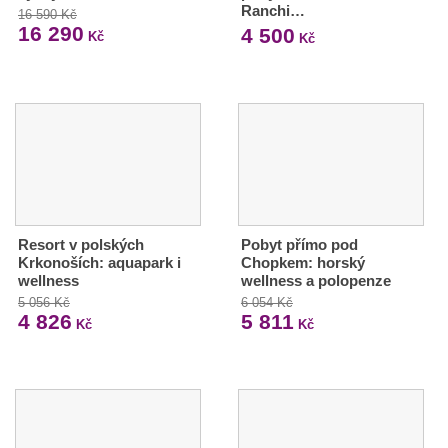
Ranchi…
16 590 Kč
16 290
4 500
Kč
Kč
Resort v polských
Pobyt přímo pod
Krkonoších: aquapark i
Chopkem: horský
wellness
wellness a polopenze
5 056 Kč
6 054 Kč
4 826
5 811
Kč
Kč