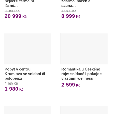
největší termální
zdarma, bazén a
lázně…
sauna…
36 800 Kč
17 800 Kč
20 999
8 999
Kč
Kč
Pobyt v centru
Romantika u Českého
Krumlova se snídaní či
ráje: snídaně i pokoje s
polopenzí
vlastním wellness
2 599
2 199 Kč
Kč
1 980
Kč