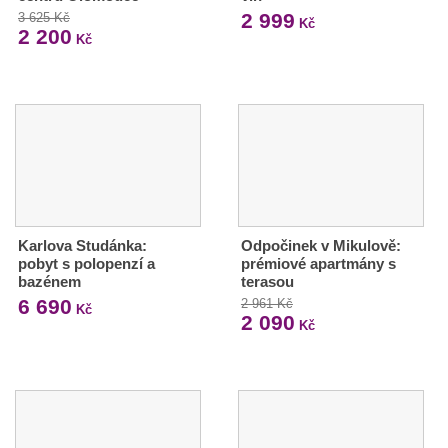
2 999
3 625 Kč
Kč
2 200
Kč
Karlova Studánka:
Odpočinek v Mikulově:
pobyt s polopenzí a
prémiové apartmány s
bazénem
terasou
6 690
2 961 Kč
Kč
2 090
Kč