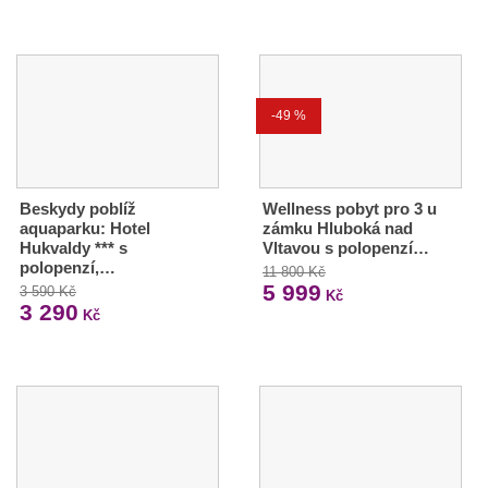
-49 %
Beskydy poblíž
Wellness pobyt pro 3 u
aquaparku: Hotel
zámku Hluboká nad
Hukvaldy *** s
Vltavou s polopenzí…
polopenzí,…
11 800 Kč
5 999
3 590 Kč
Kč
3 290
Kč