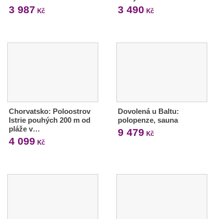
3 987
3 490
Kč
Kč
Chorvatsko: Poloostrov
Dovolená u Baltu:
Istrie pouhých 200 m od
polopenze, sauna
pláže v…
9 479
Kč
4 099
Kč