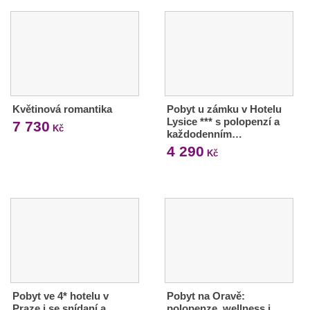
Květinová romantika
Pobyt u zámku v Hotelu
Lysice *** s polopenzí a
7 730
Kč
každodenním…
4 290
Kč
Pobyt ve 4* hotelu v
Pobyt na Oravě:
Praze i se snídaní a
polopenze, wellness i