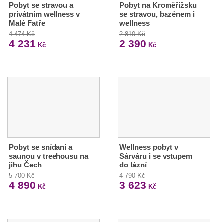
Pobyt se stravou a
Pobyt na Kroměřížsku
privátním wellness v
se stravou, bazénem i
Malé Fatře
wellness
4 474 Kč
2 810 Kč
4 231
2 390
Kč
Kč
Pobyt se snídaní a
Wellness pobyt v
saunou v treehousu na
Sárváru i se vstupem
jihu Čech
do lázní
5 700 Kč
4 790 Kč
4 890
3 623
Kč
Kč