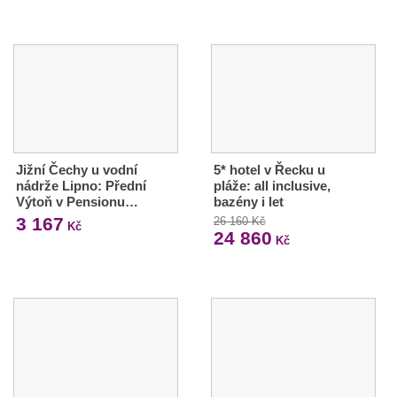
Jižní Čechy u vodní
5* hotel v Řecku u
nádrže Lipno: Přední
pláže: all inclusive,
Výtoň v Pensionu…
bazény i let
3 167
26 160 Kč
Kč
24 860
Kč