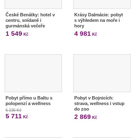
České Benátky: hotel v
Krásy Dalmácie: pobyt
centru, snídaně i
s výhledem na moře i
gurmánská večeře
hory
1 549
4 981
Kč
Kč
Pobyt přímo u Baltu s
Pobyt v Bojnicích:
polopenzí a wellness
strava, wellness i vstup
do zoo
6 136 Kč
5 711
2 869
Kč
Kč