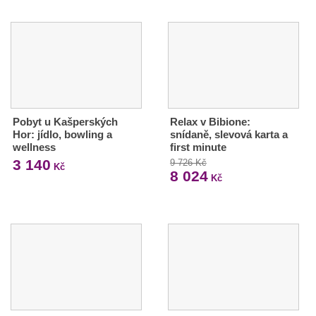
Pobyt u Kašperských
Relax v Bibione:
Hor: jídlo, bowling a
snídaně, slevová karta a
wellness
first minute
3 140
9 726 Kč
Kč
8 024
Kč