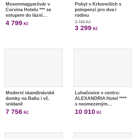
Mosonmagyaróvár v
Pobyt v Krkonoších s
Corvina Hotelu *** se
polopenzí pro dva i
vstupem do lázní…
rodinu
4 799
3 740 Kč
Kč
3 299
Kč
Moderní skandinávské
Luhačovice v centru:
domky na Baltu i vč.
ALEXANDRIA Hotel ****
snídaně
s neomezeným…
7 756
10 010
Kč
Kč