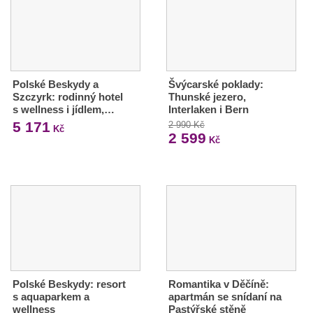
Polské Beskydy a
Švýcarské poklady:
Szczyrk: rodinný hotel
Thunské jezero,
s wellness i jídlem,…
Interlaken i Bern
5 171
2 990 Kč
Kč
2 599
Kč
Polské Beskydy: resort
Romantika v Děčíně:
s aquaparkem a
apartmán se snídaní na
wellness
Pastýřské stěně