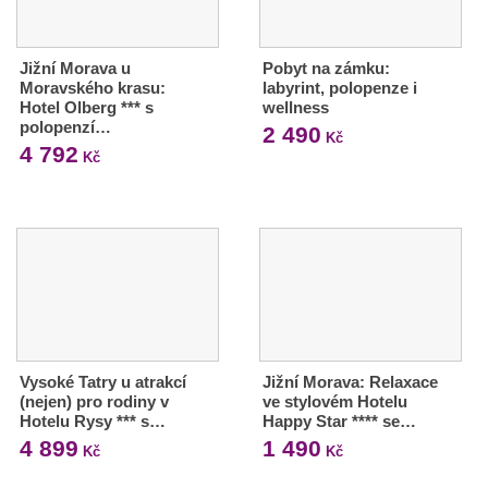
Jižní Morava u
Pobyt na zámku:
Moravského krasu:
labyrint, polopenze i
Hotel Olberg *** s
wellness
polopenzí…
2 490
Kč
4 792
Kč
Vysoké Tatry u atrakcí
Jižní Morava: Relaxace
(nejen) pro rodiny v
ve stylovém Hotelu
Hotelu Rysy *** s…
Happy Star **** se…
4 899
1 490
Kč
Kč