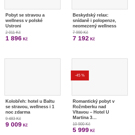
Pobyt se stravou a
Beskydský relax:
wellness v polské
snídaně i polopenze,
Ustroni
neomezený wellness
2 011 Kč
7 990 Kč
1 896
7 192
Kč
Kč
-45 %
Kolobřeh: hotel u Baltu
Romantický pobyt v
se stravou, wellness i 1
Rožmberku nad
noc zdarma
Vltavou – Hotel U
Martina 3…
9 483 Kč
9 009
10 900 Kč
Kč
5 999
Kč