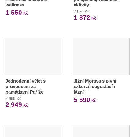
wellness
aktivity
1 550
2 626 Kč
Kč
1 872
Kč
Jednodenní výlet s
Jižní Morava s pivní
průvodcem za
exkurzí, degustací i
památkami Paříže
lázní
5 590
2 999 Kč
Kč
2 949
Kč