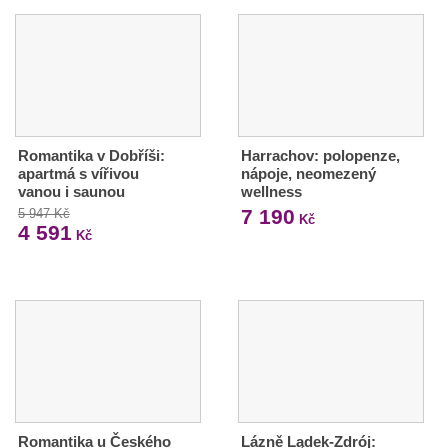
Romantika v Dobříši:
Harrachov: polopenze,
apartmá s vířivou
nápoje, neomezený
vanou i saunou
wellness
7 190
5 947 Kč
Kč
4 591
Kč
Romantika u Českého
Lázně Lądek-Zdrój: