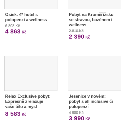
Osiek: 4* hotel s
Pobyt na Kroměřížsku
polopenzí a wellness
se stravou, bazénem i
wellness
6 808 Kč
4 863
2 810 Kč
Kč
2 390
Kč
Relax Exclusive pobyt:
Jesenice v novém:
Expresně zrelaxuje
pobyt s all inclusive či
vaše tělo a mysl
polopenzí
8 583
4 980 Kč
Kč
3 990
Kč