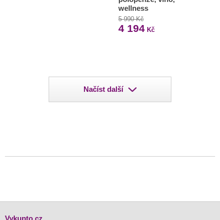
wellness
5 990 Kč
4 194
Kč
Načíst další
Vykupto.cz