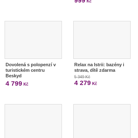
999
Kč
Dovolená s polopenzí v
Relax na Istrii: bazény i
turistickém centru
strava, dítě zdarma
Beskyd
5 349 Kč
4 279
4 799
Kč
Kč