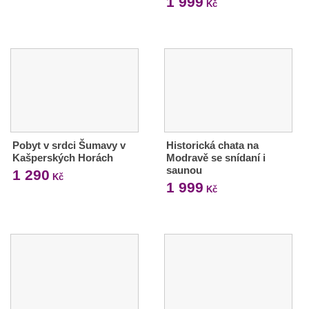
1 999
Kč
Pobyt v srdci Šumavy v
Historická chata na
Kašperských Horách
Modravě se snídaní i
saunou
1 290
Kč
1 999
Kč