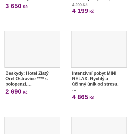
3 650
4 299 Kč
Kč
4 199
Kč
Beskydy: Hotel Zlatý
Intenzivní pobyt MINI
Orel Ostravice **** s
RELAX: Rychlý a
polopenzí,…
účinný únik od stresu,
…
2 690
Kč
4 865
Kč