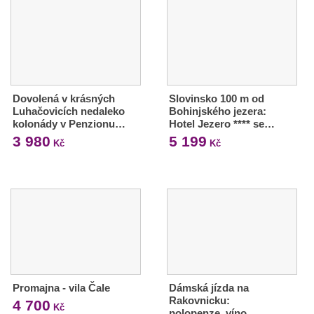
Dovolená v krásných
Slovinsko 100 m od
Luhačovicích nedaleko
Bohinjského jezera:
kolonády v Penzionu…
Hotel Jezero **** se…
3 980
5 199
Kč
Kč
Promajna - vila Čale
Dámská jízda na
Rakovnicku:
4 700
Kč
polopenze, víno,