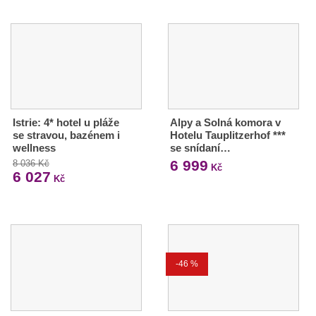
Istrie: 4* hotel u pláže
Alpy a Solná komora v
se stravou, bazénem i
Hotelu Tauplitzerhof ***
wellness
se snídaní…
6 999
8 036 Kč
Kč
6 027
Kč
-46 %