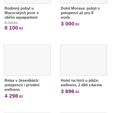
Rodinný pobyt u
Dolní Morava: pobyt s
Mazurských jezer s
polopenzí až pro 8
obřím aquaparkem
osob
3 000
8 710 Kč
Kč
8 100
Kč
Relax v Jeseníkách:
Hotel na Istrii u pláže:
polopenze i privátní
wellness, 2 děti zdarma
wellness
3 696
Kč
4 298
Kč