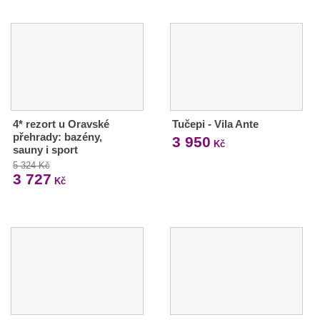
4* rezort u Oravské
Tučepi - Vila Ante
přehrady: bazény,
3 950
Kč
sauny i sport
5 324 Kč
3 727
Kč