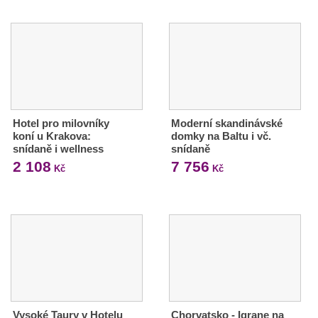
Hotel pro milovníky
Moderní skandinávské
koní u Krakova:
domky na Baltu i vč.
snídaně i wellness
snídaně
2 108
7 756
Kč
Kč
Vysoké Taury v Hotelu
Chorvatsko - Igrane na