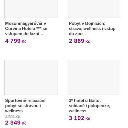
Mosonmagyaróvár v
Pobyt v Bojnicích:
Corvina Hotelu *** se
strava, wellness i vstup
vstupem do lázní…
do zoo
4 799
2 869
Kč
Kč
Sportovně-relaxační
3* hotel u Baltu:
pobyt se stravou i
snídaně i polopenze,
wellness
wellness
3 102
2 599 Kč
Kč
2 349
Kč