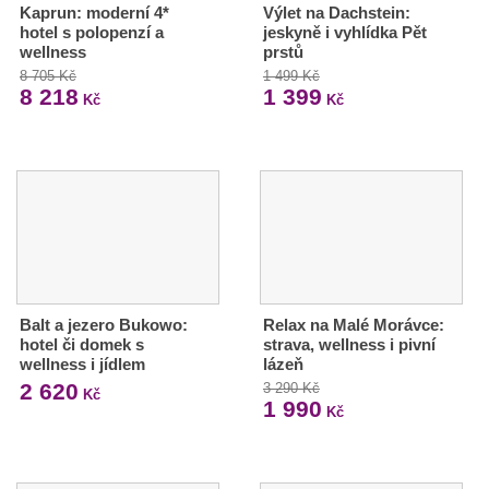
Kaprun: moderní 4*
Výlet na Dachstein:
hotel s polopenzí a
jeskyně i vyhlídka Pět
wellness
prstů
8 705 Kč
1 499 Kč
8 218
1 399
Kč
Kč
Balt a jezero Bukowo:
Relax na Malé Morávce:
hotel či domek s
strava, wellness i pivní
wellness i jídlem
lázeň
2 620
3 290 Kč
Kč
1 990
Kč