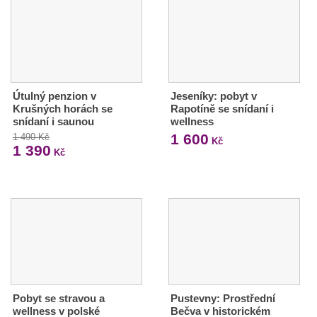
Útulný penzion v
Jeseníky: pobyt v
Krušných horách se
Rapotíně se snídaní i
snídaní i saunou
wellness
1 600
1 490 Kč
Kč
1 390
Kč
Pobyt se stravou a
Pustevny: Prostřední
wellness v polské
Bečva v historickém