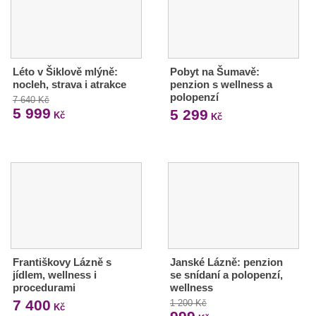
Léto v Šiklově mlýně:
Pobyt na Šumavě:
nocleh, strava i atrakce
penzion s wellness a
polopenzí
7 640 Kč
5 999
5 299
Kč
Kč
Františkovy Lázně s
Janské Lázně: penzion
jídlem, wellness i
se snídaní a polopenzí,
procedurami
wellness
7 400
1 200 Kč
Kč