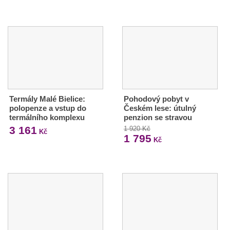
Termály Malé Bielice:
Pohodový pobyt v
polopenze a vstup do
Českém lese: útulný
termálního komplexu
penzion se stravou
3 161
1 920 Kč
Kč
1 795
Kč