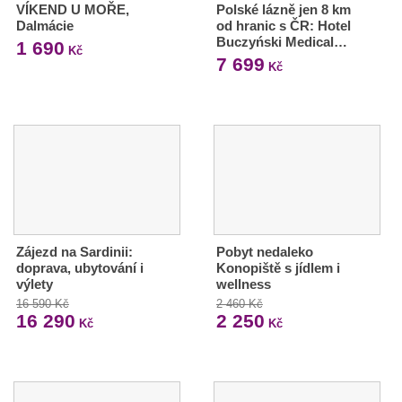
VÍKEND U MOŘE,
Polské lázně jen 8 km
Dalmácie
od hranic s ČR: Hotel
Buczyński Medical…
1 690
Kč
7 699
Kč
Zájezd na Sardinii:
Pobyt nedaleko
doprava, ubytování i
Konopiště s jídlem i
výlety
wellness
16 590 Kč
2 460 Kč
16 290
2 250
Kč
Kč