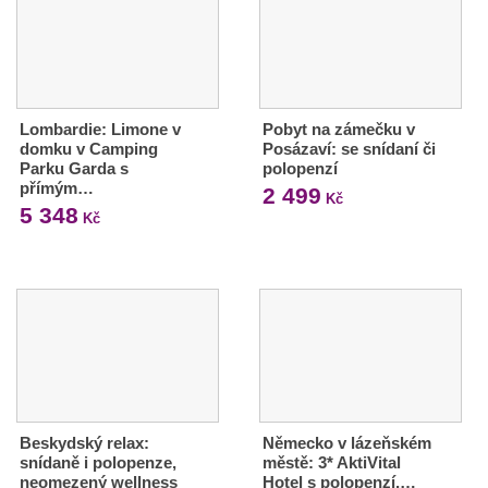
Lombardie: Limone v
Pobyt na zámečku v
domku v Camping
Posázaví: se snídaní či
Parku Garda s
polopenzí
přímým…
2 499
Kč
5 348
Kč
Beskydský relax:
Německo v lázeňském
snídaně i polopenze,
městě: 3* AktiVital
neomezený wellness
Hotel s polopenzí,…