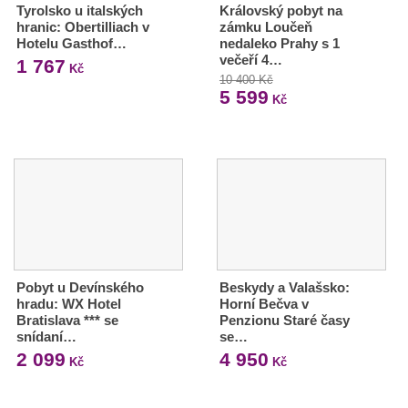
Tyrolsko u italských
Královský pobyt na
hranic: Obertilliach v
zámku Loučeň
Hotelu Gasthof…
nedaleko Prahy s 1
večeří 4…
1 767
Kč
10 400 Kč
5 599
Kč
Pobyt u Devínského
Beskydy a Valašsko:
hradu: WX Hotel
Horní Bečva v
Bratislava *** se
Penzionu Staré časy
snídaní…
se…
2 099
4 950
Kč
Kč