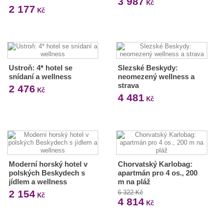
3 987
Kč
2 177
Kč
Ustroň: 4* hotel se
Slezské Beskydy:
snídaní a wellness
neomezený wellness a
strava
2 476
Kč
4 481
Kč
Moderní horský hotel v
Chorvatský Karlobag:
polských Beskydech s
apartmán pro 4 os., 200
jídlem a wellness
m na pláž
2 154
6 322 Kč
Kč
4 814
Kč