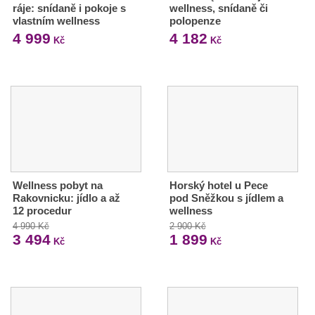
ráje: snídaně i pokoje s
wellness, snídaně či
vlastním wellness
polopenze
4 999
4 182
Kč
Kč
Wellness pobyt na
Horský hotel u Pece
Rakovnicku: jídlo a až
pod Sněžkou s jídlem a
12 procedur
wellness
4 990 Kč
2 900 Kč
3 494
1 899
Kč
Kč