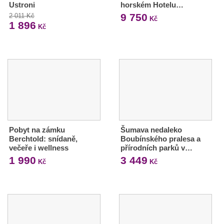
Ustroni
horském Hotelu…
9 750
2 011 Kč
Kč
1 896
Kč
Pobyt na zámku
Šumava nedaleko
Berchtold: snídaně,
Boubínského pralesa a
večeře i wellness
přírodních parků v…
1 990
3 449
Kč
Kč