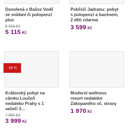
Dovolená v Bašce Vodě
Pobřeží Jadranu: pobyt
se snídaní či polopenzí
s polopenzí a bazénem,
plus
2 děti zdarma
3 599
6 018 Kč
Kč
5 115
Kč
-49 %
Královský pobyt na
Moderní wellness
zámku Loučeň
resort nedaleko
nedaleko Prahy s 1
Zakopaného vč. stravy
večeří 3…
1 970
Kč
7 800 Kč
3 999
Kč