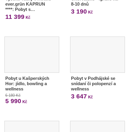
ever.grün KAPRUN
8-10 dnů
****: Pobyt s…
3 190
Kč
11 399
Kč
Pobyt u Kašperských
Pobyt v Podhájské se
Hor: jídlo, bowling a
snídaní či polopenzí a
wellness
wellness
3 647
6 180 Kč
Kč
5 990
Kč