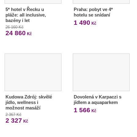
5* hotel v Řecku u
Praha: pobyt ve 4*
pláže: all inclusive,
hotelu se snídaní
bazény i let
1 490
Kč
26 160 Kč
24 860
Kč
Kudowa Zdrój: skvělé
Dovolená v Karpaczi s
jídlo, wellness i
jídlem a aquaparkem
možnost masáží
1 566
Kč
2 367 Kč
2 327
Kč