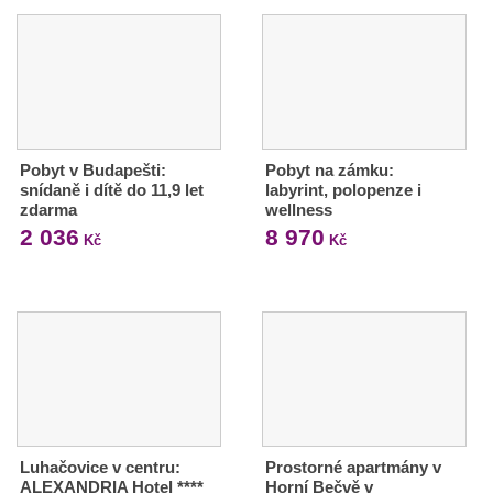
Pobyt v Budapešti:
Pobyt na zámku:
snídaně i dítě do 11,9 let
labyrint, polopenze i
zdarma
wellness
2 036
8 970
Kč
Kč
Luhačovice v centru:
Prostorné apartmány v
ALEXANDRIA Hotel ****
Horní Bečvě v