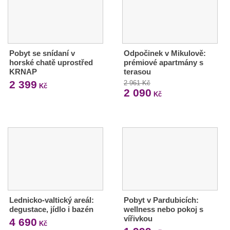
Pobyt se snídaní v
Odpočinek v Mikulově:
horské chatě uprostřed
prémiové apartmány s
KRNAP
terasou
2 399
2 961 Kč
Kč
2 090
Kč
Lednicko-valtický areál:
Pobyt v Pardubicích:
degustace, jídlo i bazén
wellness nebo pokoj s
vířivkou
4 690
Kč