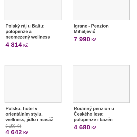
Polský ráj u Baltu:
Igrane - Penzion
polopenze a
Mihaljević
neomezený wellness
7 990
Kč
4 814
Kč
Polsko: hotel v
Rodinný penzion u
orientálním stylu,
Českého lesa:
wellness, jídlo i masáž
polopenze i bazén
4 680
5 159 Kč
Kč
4 642
Kč