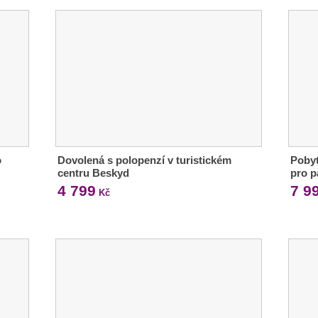
o
Dovolená s polopenzí v turistickém
Pobyt
centru Beskyd
pro p
4 799
7 9
Kč