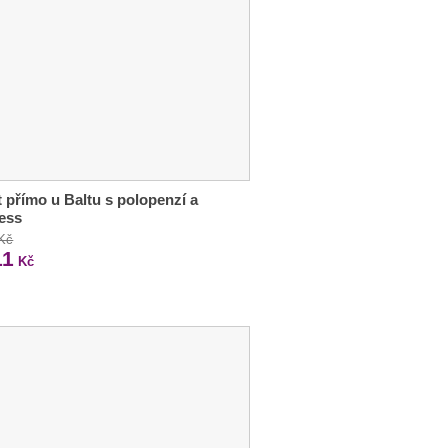
 přímo u Baltu s polopenzí a
ess
 Kč
11
Kč