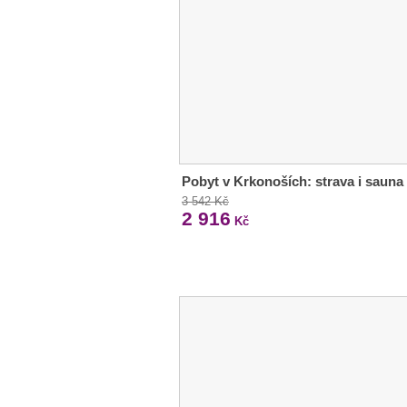
Pobyt v Krkonoších: strava i sauna
3 542 Kč
2 916
Kč