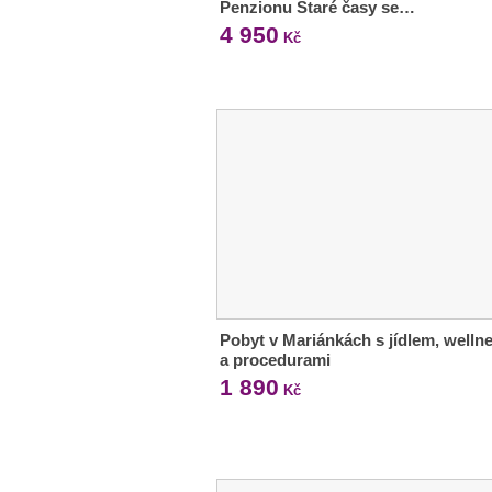
Penzionu Staré časy se…
4 950
Kč
Pobyt v Mariánkách s jídlem, welln
a procedurami
1 890
Kč