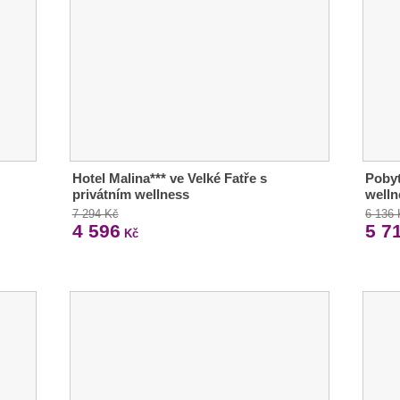
Hotel Malina*** ve Velké Fatře s
Pobyt
privátním wellness
welln
7 294 Kč
6 136
4 596
5 7
Kč