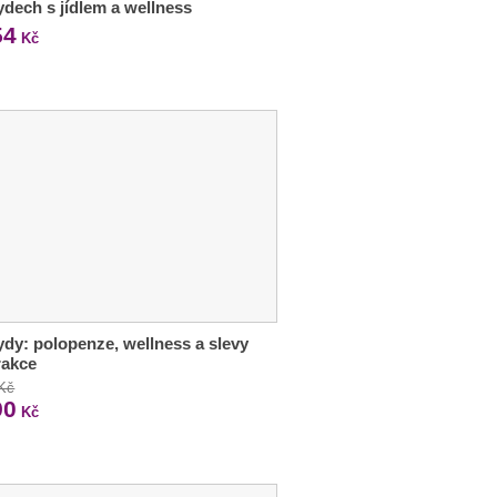
dech s jídlem a wellness
54
Kč
dy: polopenze, wellness a slevy
rakce
 Kč
90
Kč