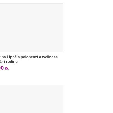
 na Lipně s polopenzí a wellness
ár i rodinu
90
Kč