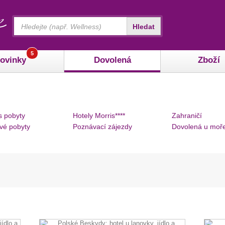
Vyhledávání
Hledat
5
ovinky
Dovolená
Zboží
s pobyty
Hotely Morris****
Zahraničí
vé pobyty
Poznávací zájezdy
Dovolená u moř