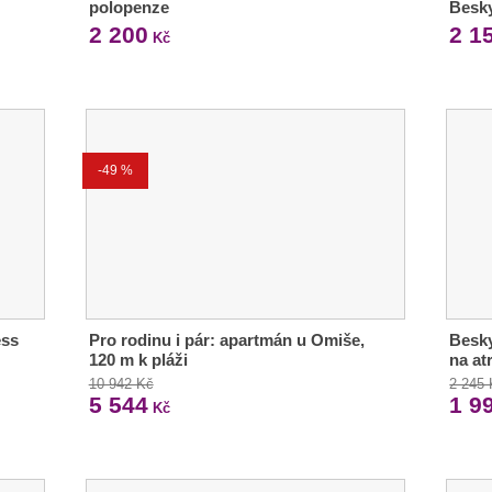
polopenze
Besky
2 200
2 1
Kč
-49 %
ess
Pro rodinu i pár: apartmán u Omiše,
Besky
120 m k pláži
na at
10 942 Kč
2 245
5 544
1 9
Kč