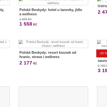
Ustro
ły,
Polské Beskydy: hotel u lanovky, jídlo
2 4
a wellness
1 833 Kč
1 558
Kč
Polské Beskydy: resort kousek od
-52 
Roman
hranic, strava i wellness
sauno
2 177
Kč
6 700
3 1