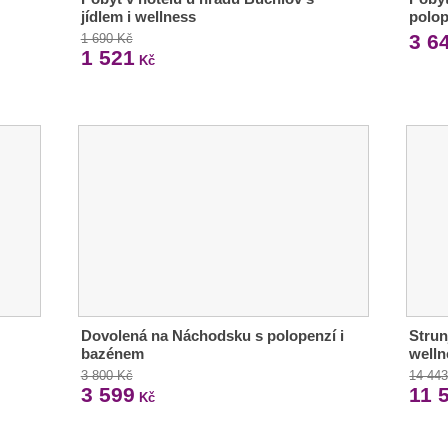
jídlem i wellness
polop
3 6
1 690 Kč
1 521
Kč
Dovolená na Náchodsku s polopenzí i
Strun
bazénem
welln
3 800 Kč
14 44
3 599
11 
Kč