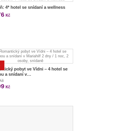
ň: 4* hotel se snídaní a wellness
76
Kč
%
tický pobyt ve Vídni – 4 hotel se
u a snídaní v…
 Kč
99
Kč