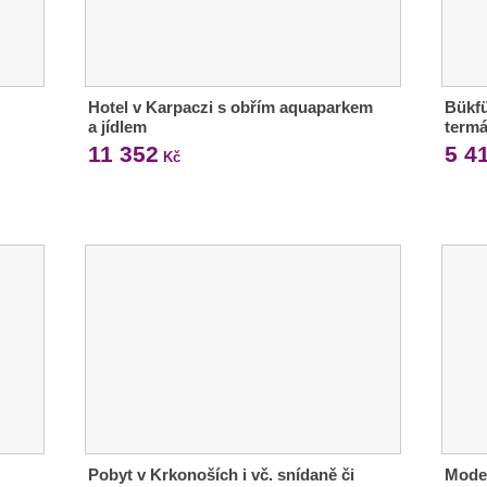
Hotel v Karpaczi s obřím aquaparkem
Bükfü
a jídlem
termá
11 352
5 4
Kč
Pobyt v Krkonoších i vč. snídaně či
Moder