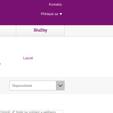
Menu
Kontakty
rychlého
Uživatelské
přístupu
Přihlásit se
menu
Služby
Lázně
e
Doporučené