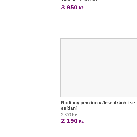
3 950
Kč
Rodinný penzion v Jeseníkách i se
snídaní
2 600 Kč
2 190
Kč