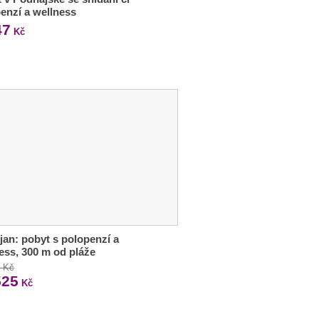
enzí a wellness
47
Kč
jan: pobyt s polopenzí a
ess, 300 m od pláže
3 Kč
525
Kč