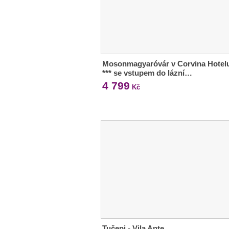
Mosonmagyaróvár v Corvina Hotel
*** se vstupem do lázní…
4 799
Kč
Tučepi - Vila Ante