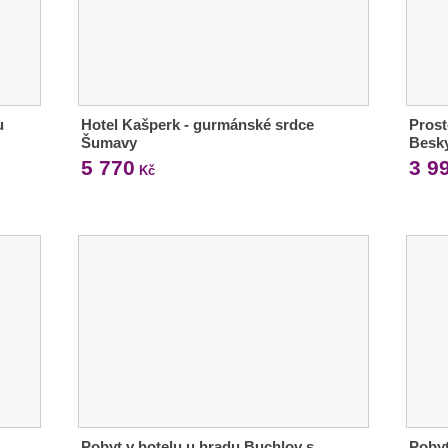
u
Hotel Kašperk - gurmánské srdce
Prost
Šumavy
Besk
5 770
3 9
Kč
Pobyt v hotelu u hradu Buchlov s
Pobyt