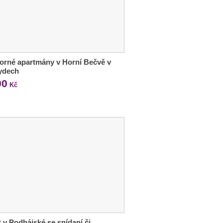
orné apartmány v Horní Bečvě v
ydech
90
Kč
 v Podhájské se snídaní či