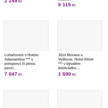
2 249
Kč
5 115
Kč
Luhačovice v Hotelu
Jižní Morava u
Adamantino *** s
Vyškova: Hotel Allvet
polopenzí či plnou
*** v bývalém
penzí…
letohrádku…
7 047
1 590
Kč
Kč