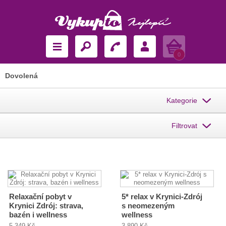
Košík
0
Dovolená
Kategorie
Filtrovat
Relaxační pobyt v
5* relax v Krynici-Zdrój
Krynici Zdrój: strava,
s neomezeným
bazén i wellness
wellness
5 349 Kč
3 890 Kč