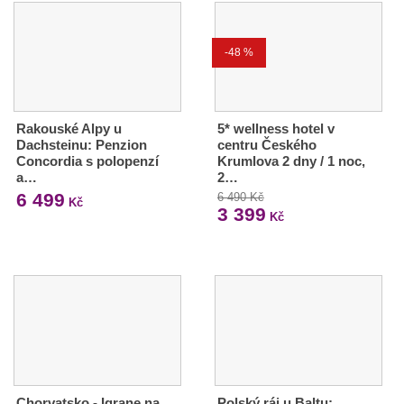
-48 %
Rakouské Alpy u
5* wellness hotel v
Dachsteinu: Penzion
centru Českého
Concordia s polopenzí
Krumlova 2 dny / 1 noc,
a…
2…
6 499
6 490 Kč
Kč
3 399
Kč
Chorvatsko - Igrane na
Polský ráj u Baltu: