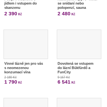
jídlem i vstupem do
se snídaní nebo
skanzenu
polopenzí, sauna
2 390
2 480
Kč
Kč
Vinné lázně jen pro vás
Dovolená se vstupem
s neomezenou
do lázní Bükfürdő a
konzumací vína
FunCity
2 180 Kč
9 167 Kč
1 790
6 541
Kč
Kč