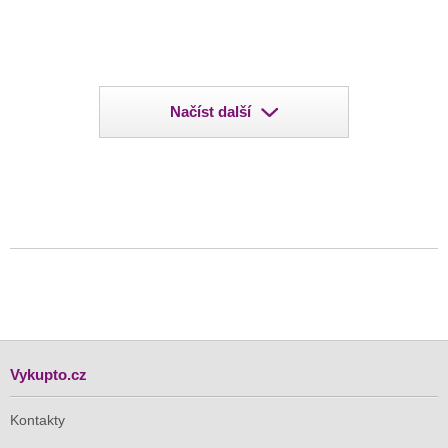
Načíst další
Vykupto.cz
Kontakty