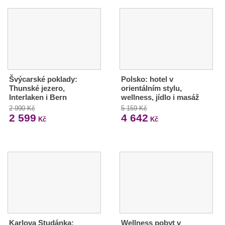
Švýcarské poklady:
Polsko: hotel v
Thunské jezero,
orientálním stylu,
Interlaken i Bern
wellness, jídlo i masáž
2 990 Kč
5 159 Kč
2 599
4 642
Kč
Kč
Karlova Studánka:
Wellness pobyt v