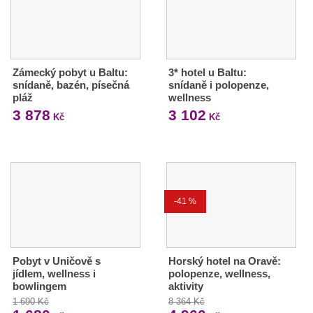
Zámecký pobyt u Baltu:
3* hotel u Baltu:
snídaně, bazén, písečná
snídaně i polopenze,
pláž
wellness
3 878
3 102
Kč
Kč
-41 %
Pobyt v Uničově s
Horský hotel na Oravě:
jídlem, wellness i
polopenze, wellness,
bowlingem
aktivity
1 690 Kč
8 364 Kč