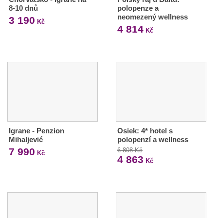
8-10 dnů
polopenze a
neomezený wellness
3 190
Kč
4 814
Kč
Igrane - Penzion
Osiek: 4* hotel s
Mihaljević
polopenzí a wellness
7 990
6 808 Kč
Kč
4 863
Kč