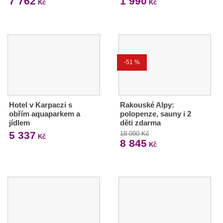
7 762
1 990
Kč
Kč
-51 %
Hotel v Karpaczi s
Rakouské Alpy:
obřím aquaparkem a
polopenze, sauny i 2
jídlem
děti zdarma
5 337
18 090 Kč
Kč
8 845
Kč