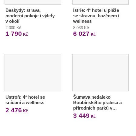
Beskydy: strava,
Istrie: 4* hotel u pláže
moderní pokoje i výlety
se stravou, bazénem i
v okolí
wellness
2 000 Kč
8 036 Kč
1 790
6 027
Kč
Kč
Ustroň: 4* hotel se
Šumava nedaleko
snídaní a wellness
Boubínského pralesa a
přírodních parků v…
2 476
Kč
3 449
Kč