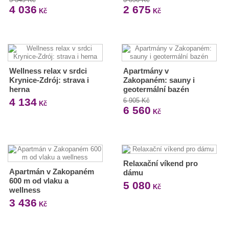
4 036
2 675
Kč
Kč
Wellness relax v srdci
Apartmány v
Krynice-Zdrój: strava i
Zakopaném: sauny i
herna
geotermální bazén
4 134
6 905 Kč
Kč
6 560
Kč
Relaxační víkend pro
Apartmán v Zakopaném
dámu
600 m od vlaku a
5 080
Kč
wellness
3 436
Kč