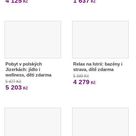
4 125
1 637
Kč
Kč
Pobyt v polských
Relax na Istrii: bazény i
Jizerkách: jídlo i
strava, dítě zdarma
wellness, děti zdarma
5 349 Kč
4 279
5 477 Kč
Kč
5 203
Kč