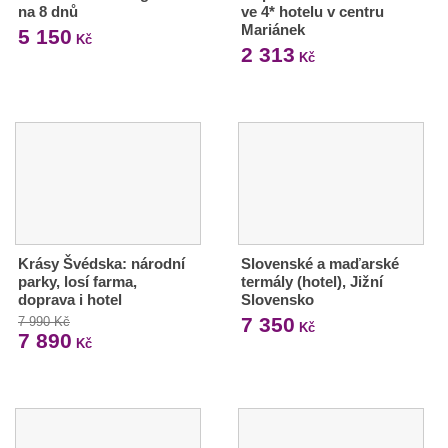
na 8 dnů
ve 4* hotelu v centru
Mariánek
5 150
Kč
2 313
Kč
Krásy Švédska: národní
Slovenské a maďarské
parky, losí farma,
termály (hotel), Jižní
doprava i hotel
Slovensko
7 350
7 990 Kč
Kč
7 890
Kč