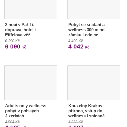
2 noci v Paříži:
Pobyt se snídaní a
doprava, hotel i
wellness 300 m od
Eiffelova věž
zámku Lednice
6 290 Kč
4 490 Kč
6 090
4 042
Kč
Kč
Adults only wellness
Kouzelný Krakov:
pobyt v polských
příroda, vstup do
Jizerkách
wellness i snídaně
4 504 Kč
1 838 Kč