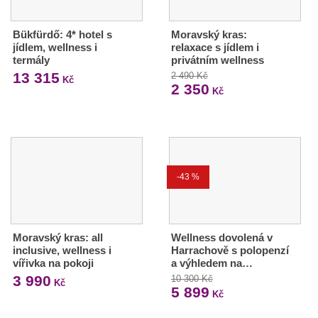
Bükfürdő: 4* hotel s
Moravský kras:
jídlem, wellness i
relaxace s jídlem i
termály
privátním wellness
13 315
2 490 Kč
Kč
2 350
Kč
-43 %
Moravský kras: all
Wellness dovolená v
inclusive, wellness i
Harrachově s polopenzí
vířivka na pokoji
a výhledem na…
3 990
10 300 Kč
Kč
5 899
Kč