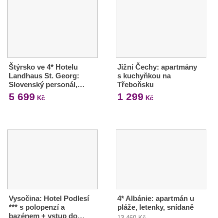
Štýrsko ve 4* Hotelu
Jižní Čechy: apartmány
Landhaus St. Georg:
s kuchyňkou na
Slovenský personál,…
Třeboňsku
5 699
1 299
Kč
Kč
Vysočina: Hotel Podlesí
4* Albánie: apartmán u
*** s polopenzí a
pláže, letenky, snídaně
bazénem + vstup do…
13 460 Kč