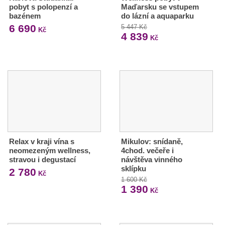
pobyt s polopenzí a
Maďarsku se vstupem
bazénem
do lázní a aquaparku
6 690
5 447 Kč
Kč
4 839
Kč
Relax v kraji vína s
Mikulov: snídaně,
neomezeným wellness,
4chod. večeře i
stravou i degustací
návštěva vinného
sklípku
2 780
Kč
1 600 Kč
1 390
Kč