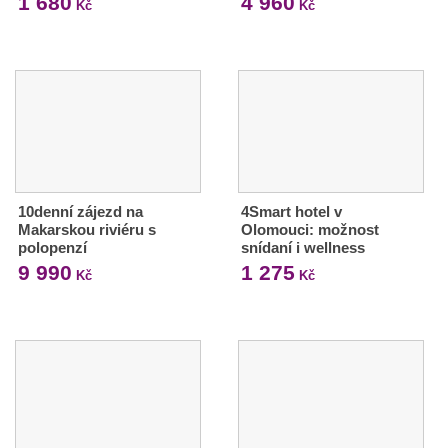
1 680
4 960
Kč
Kč
10denní zájezd na
4Smart hotel v
Makarskou riviéru s
Olomouci: možnost
polopenzí
snídaní i wellness
9 990
1 275
Kč
Kč