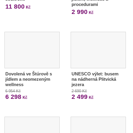
procedurami
11 800
Kč
2 990
Kč
Dovolená ve Štúrově s
UNESCO výlet: busem
jídlem a neomezeným
na nádherná Plitvická
wellness
jezera
6 954 Kč
2 690 Kč
6 298
2 499
Kč
Kč