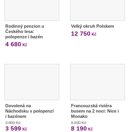
Rodinný penzion u
Velký okruh Polskem
Českého lesa:
12 750
Kč
polopenze i bazén
4 680
Kč
Dovolená na
Francouzská riviéra
Náchodsku s polopenzí
busem na 2 noci: Nice i
i bazénem
Monako
3 800 Kč
8 590 Kč
3 599
8 190
Kč
Kč