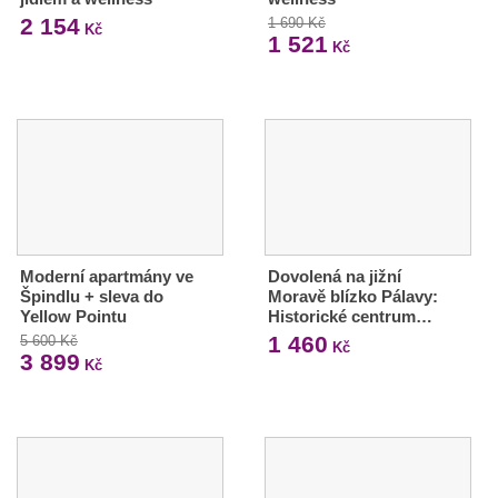
2 154
1 690 Kč
Kč
1 521
Kč
Moderní apartmány ve
Dovolená na jižní
Špindlu + sleva do
Moravě blízko Pálavy:
Yellow Pointu
Historické centrum…
1 460
5 600 Kč
Kč
3 899
Kč