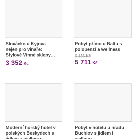
Slovácko u Kyjova
Pobyt přímo u Baltu s
nejen pro vinaře:
polopenzí a wellness
Stylové Vinné sklepy…
6 136 Kč
5 711
3 352
Kč
Kč
Moderní horský hotel v
Pobyt v hotelu u hradu
polských Beskydech s
Buchlov s jídlem i
jídlem a wellness
wellness