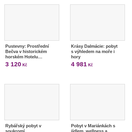
Pustevny: Prostřední
Krásy Dalmácie: pobyt
Bečva v historickém
s výhledem na moře i
horském Hotelu…
hory
3 120
4 981
Kč
Kč
Rybářský pobyt v
Pobyt v Mariánkách s
soukromí
jídlem, wellness a