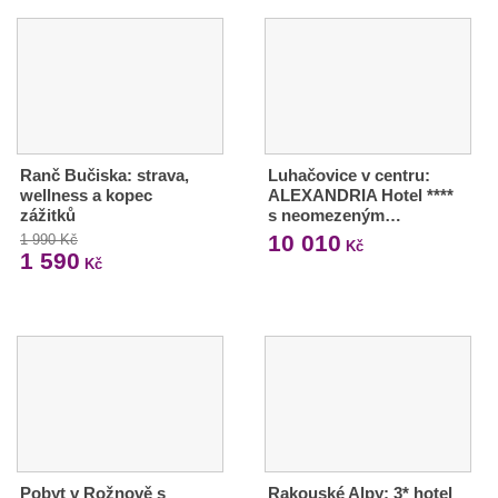
Ranč Bučiska: strava,
Luhačovice v centru:
wellness a kopec
ALEXANDRIA Hotel ****
zážitků
s neomezeným…
10 010
1 990 Kč
Kč
1 590
Kč
Pobyt v Rožnově s
Rakouské Alpy: 3* hotel