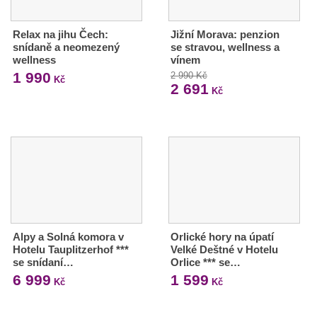
Relax na jihu Čech:
Jižní Morava: penzion
snídaně a neomezený
se stravou, wellness a
wellness
vínem
1 990
2 990 Kč
Kč
2 691
Kč
Alpy a Solná komora v
Orlické hory na úpatí
Hotelu Tauplitzerhof ***
Velké Deštné v Hotelu
se snídaní…
Orlice *** se…
6 999
1 599
Kč
Kč