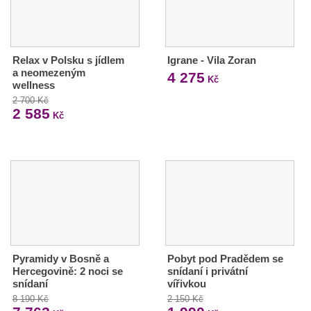
Relax v Polsku s jídlem
Igrane - Vila Zoran
a neomezeným
4 275
Kč
wellness
2 700 Kč
2 585
Kč
Pyramidy v Bosně a
Pobyt pod Pradědem se
Hercegovině: 2 noci se
snídaní i privátní
snídaní
vířivkou
8 190 Kč
2 150 Kč