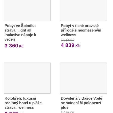
Pobyt ve Špindlu:
Pobyt v tiché oravské
strava i light all
přírodě s neomezeným
inclusive nápoje k
wellness
večeři
5 544 Kč
4 839
3 360
Kč
Kč
Kolobřeh: luxusní
Dovolená v Bašce Vodě
rodinný hotel u pláže,
se snídaní či polopenzí
strava i wellness
plus
6 018 Kč