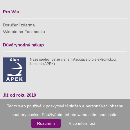
Pro Vás
Doručení zdarma
Vykupto na Facebooku
Důvěryhodný nákup
Naše společnost je členem Asociace pro elektronickou
komerci (APEK)
Již od roku 2010
Tento web používá k poskytování služeb a personifikaci obsahu
59 tis.
1 511 mil.
soubory cookie. Používáním tohoto webu s tím souhlasíte.
spuštěných nabídek
ušetřeno nákupy
Rozumím
Více informací