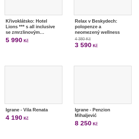
Křivoklátsko: Hotel
Relax v Beskydech:
Lions *** s all inclusive
polopenze a
se zmrzlinovým…
neomezený wellness
5 990
4 380 Kč
Kč
3 590
Kč
Igrane - Vila Renata
Igrane - Penzion
Mihaljević
4 190
Kč
8 250
Kč