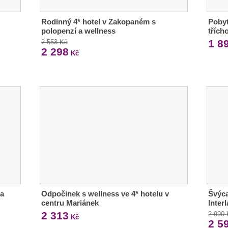
Rodinný 4* hotel v Zakopaném s
Pobyt
polopenzí a wellness
třích
1 8
2 553 Kč
2 298
Kč
 a
Odpočinek s wellness ve 4* hotelu v
Švýca
centru Mariánek
Inter
2 313
2 990
Kč
2 5