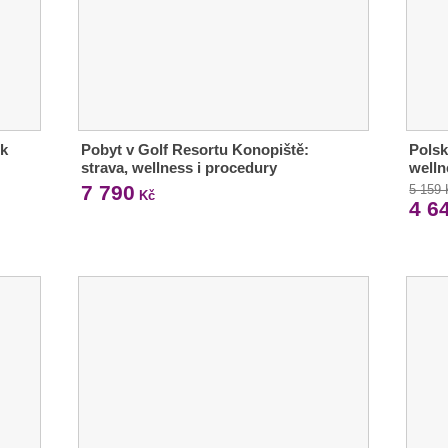
rk
Pobyt v Golf Resortu Konopiště:
Polsk
strava, wellness i procedury
welln
7 790
5 159
Kč
4 6