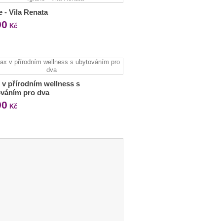
e - Vila Renata
90
Kč
 v přírodním wellness s
váním pro dva
90
Kč