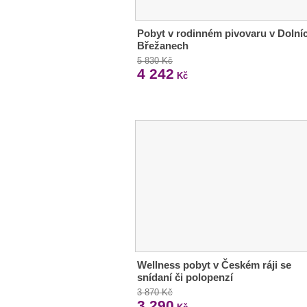
Pobyt v rodinném pivovaru v Dolní
Břežanech
5 830 Kč
4 242
Kč
Wellness pobyt v Českém ráji se
snídaní či polopenzí
3 870 Kč
3 290