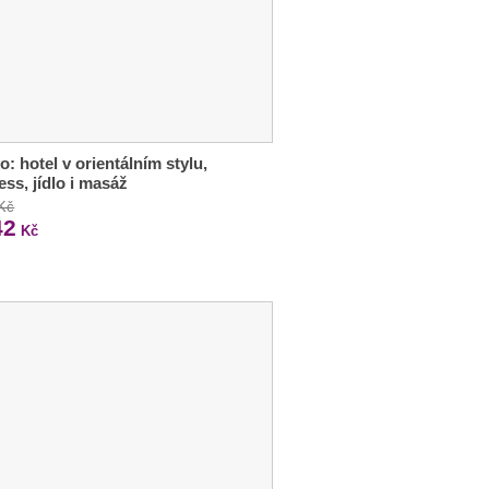
o: hotel v orientálním stylu,
ess, jídlo i masáž
 Kč
42
Kč