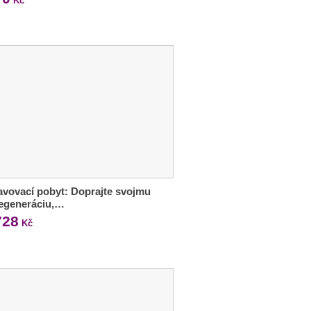
Kč
vovací pobyt: Doprajte svojmu
regeneráciu,…
728
Kč