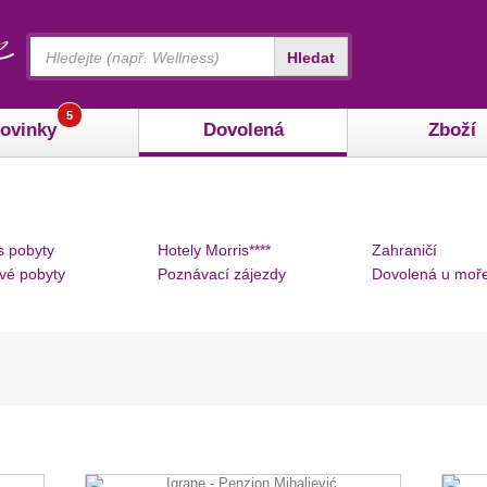
Vyhledávání
Hledat
5
ovinky
Dovolená
Zboží
s pobyty
Hotely Morris****
Zahraničí
vé pobyty
Poznávací zájezdy
Dovolená u moř