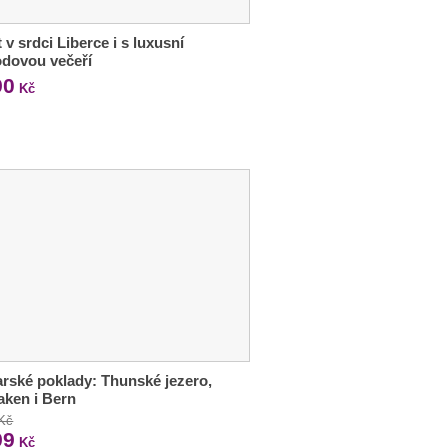
 v srdci Liberce i s luxusní
odovou večeří
90
Kč
rské poklady: Thunské jezero,
laken i Bern
 Kč
99
Kč