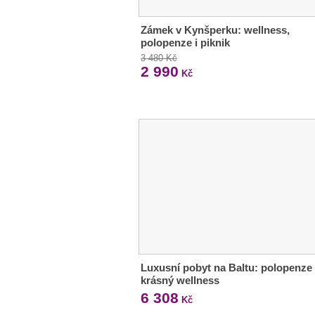
Zámek v Kynšperku: wellness,
polopenze i piknik
3 480 Kč
2 990
Kč
Luxusní pobyt na Baltu: polopenze
krásný wellness
6 308
Kč