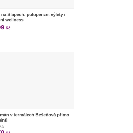
 na Slapech: polopenze, výlety i
tní wellness
99
Kč
tmán v termálech Bešeňová přímo
zénů
 Kč
70