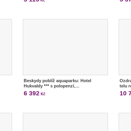
Kč
Beskydy poblíž aquaparku: Hotel
Ozdra
Hukvaldy *** s polopenzí,…
telu 
6 392
10 
Kč