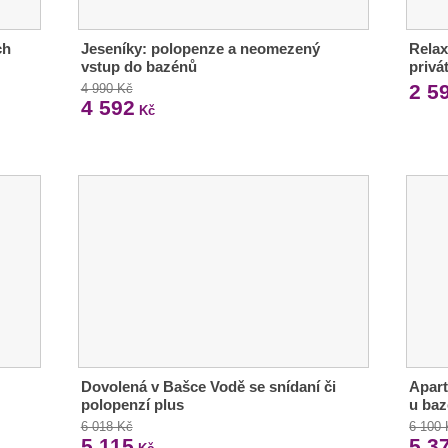
ch
Jeseníky: polopenze a neomezený
Relax
vstup do bazénů
privá
2 5
4 990 Kč
4 592
Kč
Dovolená v Bašce Vodě se snídaní či
Apar
polopenzí plus
u ba
6 018 Kč
6 100
5 115
5 3