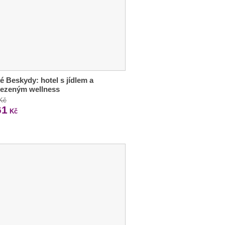
é Beskydy: hotel s jídlem a
ezeným wellness
 Kč
61
Kč