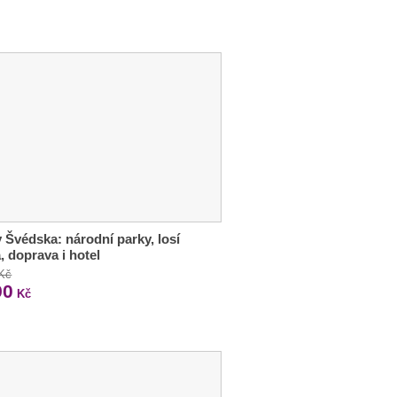
 Švédska: národní parky, losí
, doprava i hotel
 Kč
90
Kč