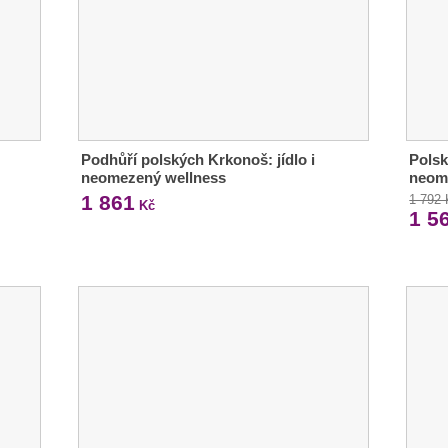
Podhůří polských Krkonoš: jídlo i
Polsk
neomezený wellness
neom
1 861
1 792
Kč
1 5