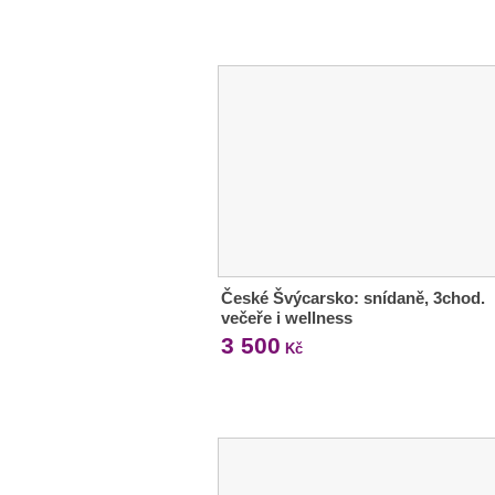
České Švýcarsko: snídaně, 3chod.
večeře i wellness
3 500
Kč