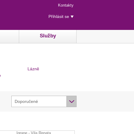
Menu
Kontakty
rychlého
Uživatelské
přístupu
Přihlásit se
menu
Služby
Lázně
e
Doporučené