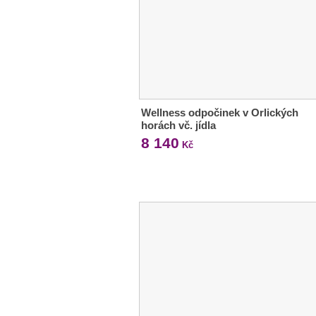
Wellness odpočinek v Orlických
horách vč. jídla
8 140
Kč