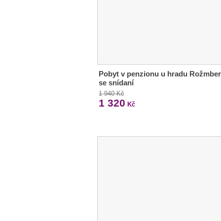
Pobyt v penzionu u hradu Rožmbe
se snídaní
1 940 Kč
1 320
Kč