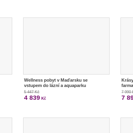
Wellness pobyt v Maďarsku se
Krásy
vstupem do lázní a aquaparku
farma
5 447 Kč
7 990
4 839
7 8
Kč