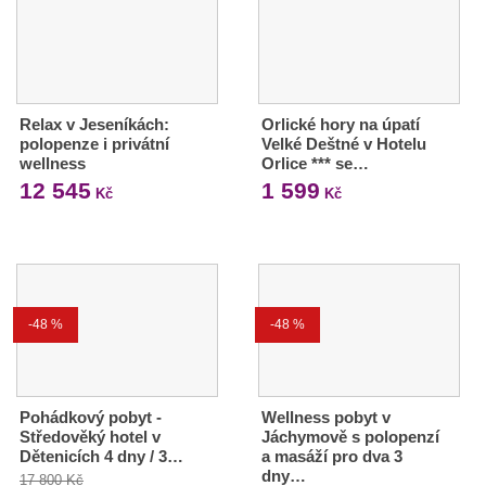
Relax v Jeseníkách:
Orlické hory na úpatí
polopenze i privátní
Velké Deštné v Hotelu
wellness
Orlice *** se…
12 545
1 599
Kč
Kč
-48 %
-48 %
Pohádkový pobyt -
Wellness pobyt v
Středověký hotel v
Jáchymově s polopenzí
Dětenicích 4 dny / 3…
a masáží pro dva 3
dny…
17 800 Kč