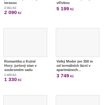
terasou
vířivkou
5 199
2 961 Kč
Kč
2 090
Kč
Romantika u Kutné
Velký Meder jen 350 m
Hory: jurtový stan v
od termálních lázní v
soukromém sadu
apartmánech…
3 749
1 400 Kč
Kč
1 330
Kč