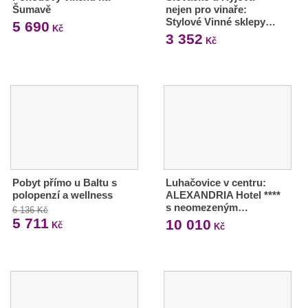
Šumavě
nejen pro vinaře:
Stylové Vinné sklepy…
5 690
Kč
3 352
Kč
Pobyt přímo u Baltu s
Luhačovice v centru:
polopenzí a wellness
ALEXANDRIA Hotel ****
s neomezeným…
6 136 Kč
5 711
10 010
Kč
Kč