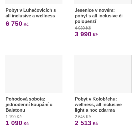
Pobyt v Luhačovicích s
Jesenice v novém:
all inclusive a wellness
pobyt s all inclusive či
polopenzí
6 750
Kč
4 980 Kč
3 990
Kč
Pohodová sobota:
Pobyt v Kolobřehu:
jednodenní koupání u
wellness, all inclusive
Balatonu
light a noc zdarma
1 190 Kč
2 645 Kč
1 090
2 513
Kč
Kč