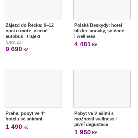
Zájezd do Řecka: 9–12
Polské Beskydy: hotel
nocí u moře, v ceně
blízko lanovky, snídaně
autobus i trajekt
i wellness
4 481
9 990 Kč
Kč
9 690
Kč
Praha: pobyt ve 4*
Pobyt ve Vlašimi s
hotelu se snídaní
možností wellness i
pivní degustace
1 490
Kč
1 950
Kč