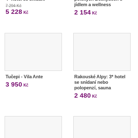
jídlem a wellness
7 294 Kč
5 228
2 154
Kč
Kč
Tučepi - Vila Ante
Rakouské Alpy: 3* hotel
se snídaní nebo
3 950
Kč
polopenzí, sauna
2 480
Kč