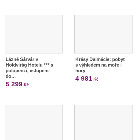
Lázně Sárvár v
Krásy Dalmácie: pobyt
Holdvirág Hotelu *** s
s výhledem na moře i
polopenzí, vstupem
hory
do…
4 981
Kč
5 299
Kč