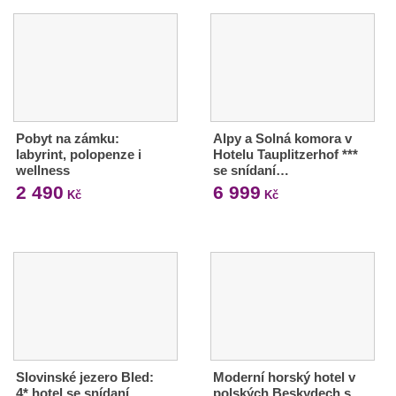
Pobyt na zámku:
Alpy a Solná komora v
labyrint, polopenze i
Hotelu Tauplitzerhof ***
wellness
se snídaní…
2 490
6 999
Kč
Kč
Slovinské jezero Bled:
Moderní horský hotel v
4* hotel se snídaní
polských Beskydech s