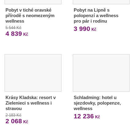
Pobyt v tiché oravské
Pobyt na Lipně s
přírodě s neomezeným
polopenzí a wellness
wellness
pro pár i rodinu
3 990
5 544 Kč
Kč
4 839
Kč
Krásy Kladska: resort v
Schladming: hotel u
Zielenieci s wellness i
sjezdovky, polopenze,
stravou
wellness
12 236
2 183 Kč
Kč
2 068
Kč