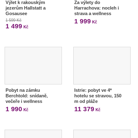
Výlet k rakouským
Za výlety do
jezerům Hallstatt a
Harrachova: nocleh i
Gosausee
strava a wellness
1 999
1 599 Kč
Kč
1 499
Kč
Pobyt na zámku
Istrie: pobyt ve 4*
Berchtold: snídaně,
hotelu se stravou, 150
večeře i wellness
m od pláže
1 990
11 379
Kč
Kč