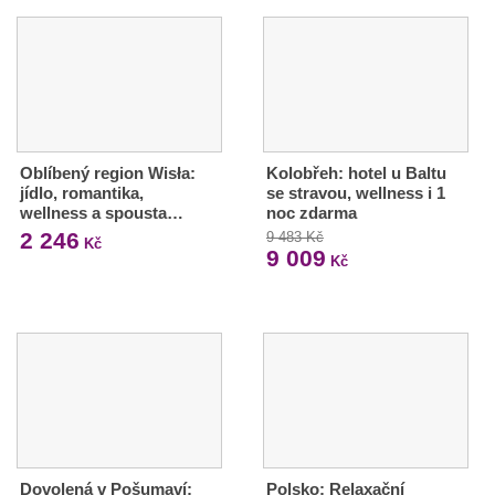
Oblíbený region Wisła:
Kolobřeh: hotel u Baltu
jídlo, romantika,
se stravou, wellness i 1
wellness a spousta…
noc zdarma
2 246
9 483 Kč
Kč
9 009
Kč
Dovolená v Pošumaví:
Polsko: Relaxační