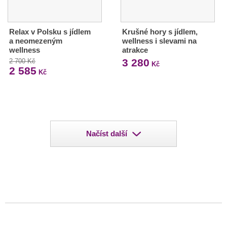
Relax v Polsku s jídlem
Krušné hory s jídlem,
a neomezeným
wellness i slevami na
wellness
atrakce
3 280
2 700 Kč
Kč
2 585
Kč
Načíst další