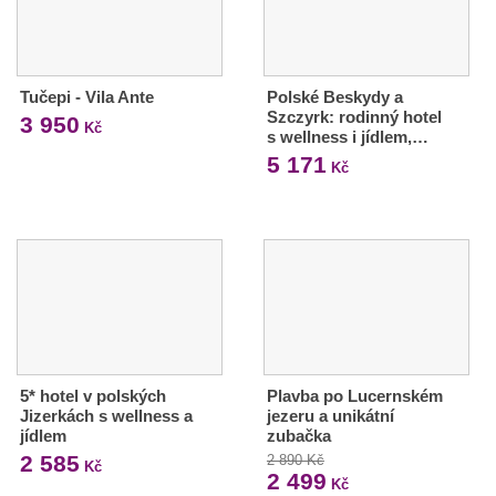
Tučepi - Vila Ante
Polské Beskydy a
Szczyrk: rodinný hotel
3 950
Kč
s wellness i jídlem,…
5 171
Kč
5* hotel v polských
Plavba po Lucernském
Jizerkách s wellness a
jezeru a unikátní
jídlem
zubačka
2 585
2 890 Kč
Kč
2 499
Kč