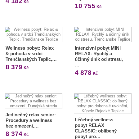
4 182
Kč
10 755
Kč
Wellness pobyt: Relax
Intenzivní pobyt MINI
& pohoda v srdci
RELAX: Rychlý a
Trenčianských Teplic,…
účinný únik od stresu,
…
8 379
Kč
4 878
Kč
Jedinečný relax senior:
Léčebný wellness
Procedury a wellness
pobyt RELAX
bez omezení,…
CLASSIC: oblíbený
8 374
Kč
pobyt pro…