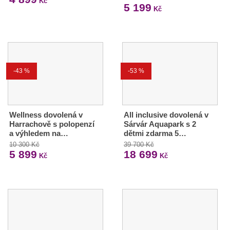
Kč
5 199
Kč
-43 %
-53 %
Wellness dovolená v
All inclusive dovolená v
Harrachově s polopenzí
Sárvár Aquapark s 2
a výhledem na…
dětmi zdarma 5…
10 300 Kč
39 700 Kč
5 899
18 699
Kč
Kč