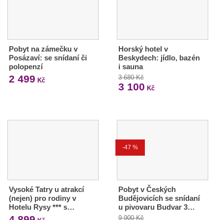
Pobyt na zámečku v
Horský hotel v
Posázaví: se snídaní či
Beskydech: jídlo, bazén
polopenzí
i sauna
2 499
3 680 Kč
Kč
3 100
Kč
-47 %
Vysoké Tatry u atrakcí
Pobyt v Českých
(nejen) pro rodiny v
Budějovicích se snídaní
Hotelu Rysy *** s…
u pivovaru Budvar 3…
4 899
9 900 Kč