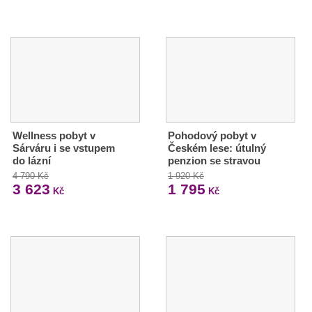
Wellness pobyt v
Pohodový pobyt v
Sárváru i se vstupem
Českém lese: útulný
do lázní
penzion se stravou
4 790 Kč
1 920 Kč
3 623
1 795
Kč
Kč