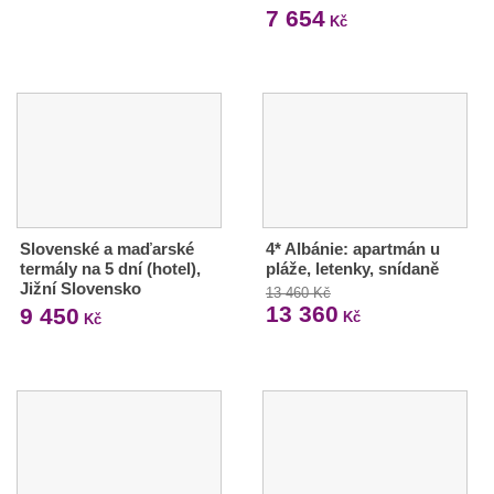
7 654
Kč
Slovenské a maďarské
4* Albánie: apartmán u
termály na 5 dní (hotel),
pláže, letenky, snídaně
Jižní Slovensko
13 460 Kč
13 360
9 450
Kč
Kč