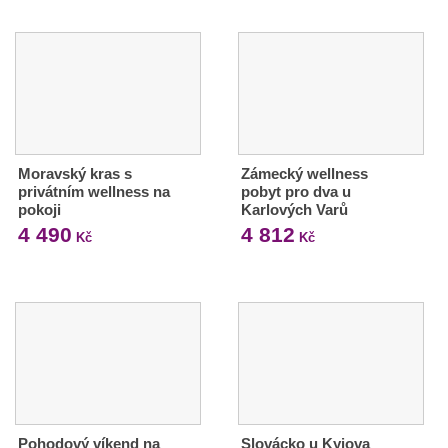
Moravský kras s
Zámecký wellness
privátním wellness na
pobyt pro dva u
pokoji
Karlových Varů
4 490
4 812
Kč
Kč
Pohodový víkend na
Slovácko u Kyjova