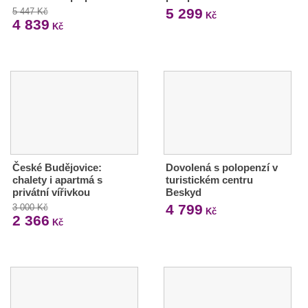
5 299
5 447 Kč
Kč
4 839
Kč
České Budějovice:
Dovolená s polopenzí v
chalety i apartmá s
turistickém centru
privátní vířivkou
Beskyd
4 799
3 000 Kč
Kč
2 366
Kč