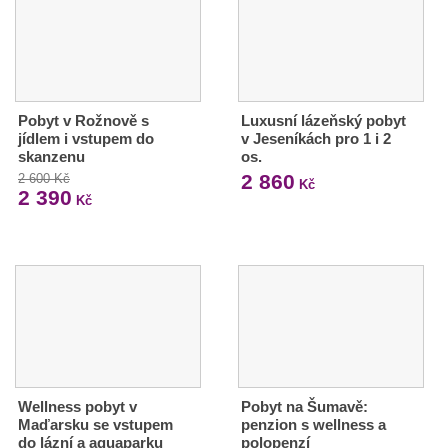
Pobyt v Rožnově s
Luxusní lázeňský pobyt
jídlem i vstupem do
v Jeseníkách pro 1 i 2
skanzenu
os.
2 860
2 600 Kč
Kč
2 390
Kč
Wellness pobyt v
Pobyt na Šumavě:
Maďarsku se vstupem
penzion s wellness a
do lázní a aquaparku
polopenzí