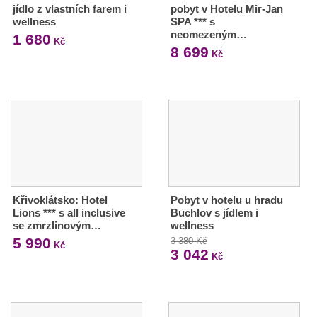
jídlo z vlastních farem i
pobyt v Hotelu Mir-Jan
wellness
SPA *** s
neomezeným…
1 680
Kč
8 699
Kč
Křivoklátsko: Hotel
Pobyt v hotelu u hradu
Lions *** s all inclusive
Buchlov s jídlem i
se zmrzlinovým…
wellness
5 990
3 380 Kč
Kč
3 042
Kč