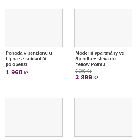
Pohoda v penzionu u
Moderní apartmány ve
Lipna se snídaní či
Špindlu + sleva do
polopenzí
Yellow Pointu
1 960
5 600 Kč
Kč
3 899
Kč