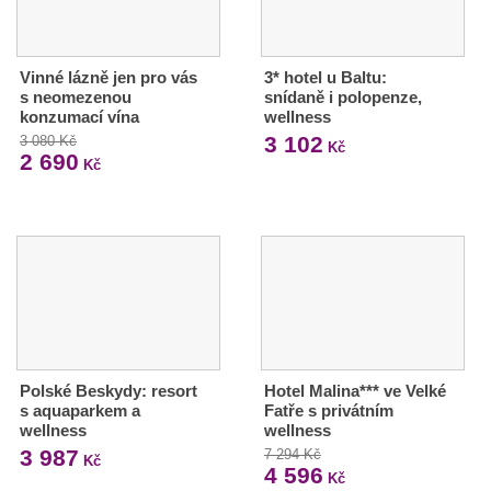
Vinné lázně jen pro vás
3* hotel u Baltu:
s neomezenou
snídaně i polopenze,
konzumací vína
wellness
3 102
3 080 Kč
Kč
2 690
Kč
Polské Beskydy: resort
Hotel Malina*** ve Velké
s aquaparkem a
Fatře s privátním
wellness
wellness
3 987
7 294 Kč
Kč
4 596
Kč