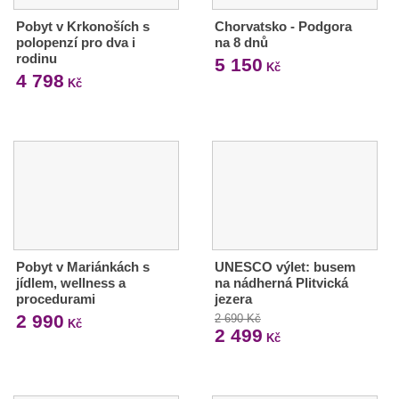
Pobyt v Krkonoších s
Chorvatsko - Podgora
polopenzí pro dva i
na 8 dnů
rodinu
5 150
Kč
4 798
Kč
Pobyt v Mariánkách s
UNESCO výlet: busem
jídlem, wellness a
na nádherná Plitvická
procedurami
jezera
2 990
2 690 Kč
Kč
2 499
Kč