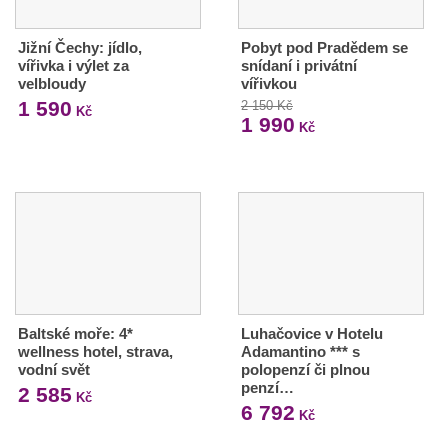
Jižní Čechy: jídlo,
Pobyt pod Pradědem se
vířivka i výlet za
snídaní i privátní
velbloudy
vířivkou
1 590
2 150 Kč
Kč
1 990
Kč
Baltské moře: 4*
Luhačovice v Hotelu
wellness hotel, strava,
Adamantino *** s
vodní svět
polopenzí či plnou
penzí…
2 585
Kč
6 792
Kč