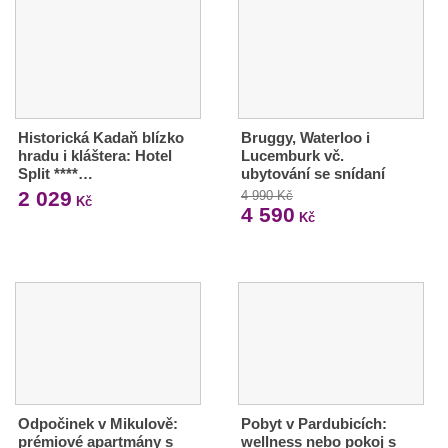
Historická Kadaň blízko
Bruggy, Waterloo i
hradu i kláštera: Hotel
Lucemburk vč.
Split ****…
ubytování se snídaní
2 029
4 990 Kč
Kč
4 590
Kč
Odpočinek v Mikulově:
Pobyt v Pardubicích:
prémiové apartmány s
wellness nebo pokoj s