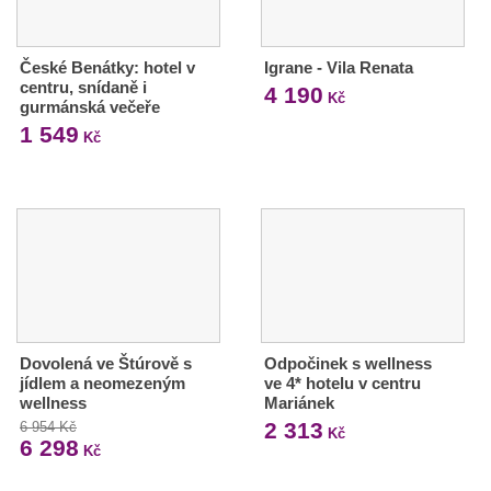
České Benátky: hotel v
Igrane - Vila Renata
centru, snídaně i
4 190
Kč
gurmánská večeře
1 549
Kč
Dovolená ve Štúrově s
Odpočinek s wellness
jídlem a neomezeným
ve 4* hotelu v centru
wellness
Mariánek
2 313
6 954 Kč
Kč
6 298
Kč