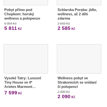
Pobyt přímo pod
Szklarska Poręba: jídlo,
Chopkem: horský
wellness, až 2 děti
wellness a polopenze
zdarma
6 054 Kč
2 643 Kč
5 811
2 585
Kč
Kč
Vysoké Tatry: Luxusní
Wellness pobyt ve
Tiny House ve 4*
Strakonicích se snídaní
Arietes Marmont…
či polopenzí
7 599
2 490 Kč
Kč
2 090
Kč