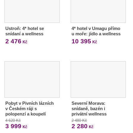
Ustroň: 4* hotel se
4* hotel v Umagu přímo
snídaní a wellness
u moře: jídlo a wellness
2 476
10 395
Kč
Kč
Pobyt v Pivních lázních
Severní Morava:
v Českém ráji s
snídaně, bazén i
polopenzí a koupelí
privátní wellness
4 620 Kč
2 480 Kč
3 999
2 280
Kč
Kč