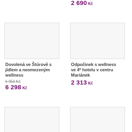
2 690
Kč
Dovolená ve Štúrově s
Odpočinek s wellness
jídlem a neomezeným
ve 4* hotelu v centru
wellness
Mariánek
2 313
6 954 Kč
Kč
6 298
Kč