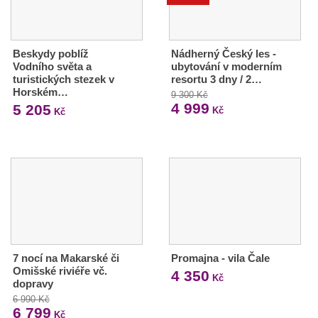
Beskydy poblíž
Nádherný Český les -
Vodního světa a
ubytování v moderním
turistických stezek v
resortu 3 dny / 2…
Horském…
9 300 Kč
4 999
5 205
Kč
Kč
7 nocí na Makarské či
Promajna - vila Čale
Omišské riviéře vč.
4 350
Kč
dopravy
6 990 Kč
6 799
Kč