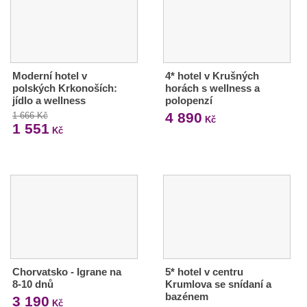
Moderní hotel v
4* hotel v Krušných
polských Krkonoších:
horách s wellness a
jídlo a wellness
polopenzí
4 890
1 666 Kč
Kč
1 551
Kč
Chorvatsko - Igrane na
5* hotel v centru
8-10 dnů
Krumlova se snídaní a
bazénem
3 190
Kč