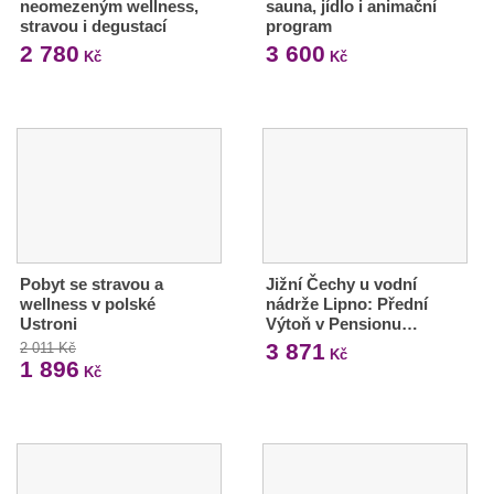
neomezeným wellness,
sauna, jídlo i animační
stravou i degustací
program
2 780
3 600
Kč
Kč
Pobyt se stravou a
Jižní Čechy u vodní
wellness v polské
nádrže Lipno: Přední
Ustroni
Výtoň v Pensionu…
3 871
2 011 Kč
Kč
1 896
Kč