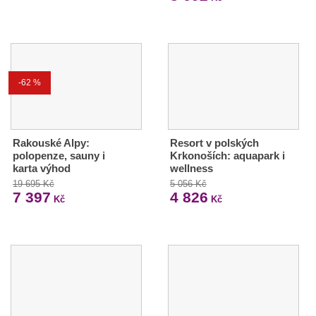
-62 %
Rakouské Alpy:
Resort v polských
polopenze, sauny i
Krkonoších: aquapark i
karta výhod
wellness
19 695 Kč
5 056 Kč
7 397
4 826
Kč
Kč