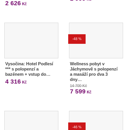
2 626
Kč
-48 %
Vysočina: Hotel Podlesí
Wellness pobyt v
*** s polopenzí a
Jáchymově s polopenzí
bazénem + vstup do…
a masáží pro dva 3
dny…
4 316
Kč
14 700 Kč
7 599
Kč
-46 %