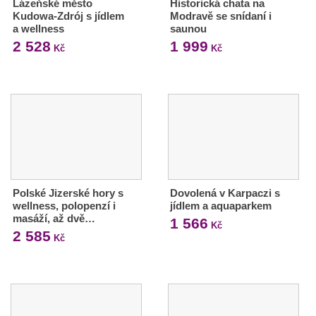
Lázeňské město
Historická chata na
Kudowa-Zdrój s jídlem
Modravě se snídaní i
a wellness
saunou
2 528
1 999
Kč
Kč
Polské Jizerské hory s
Dovolená v Karpaczi s
wellness, polopenzí i
jídlem a aquaparkem
masáží, až dvě…
1 566
Kč
2 585
Kč