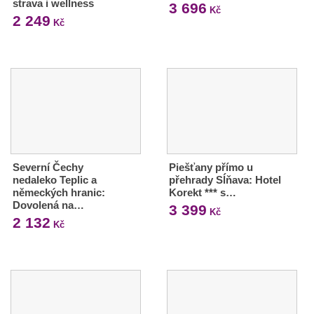
strava i wellness
3 696
Kč
2 249
Kč
Severní Čechy
Piešťany přímo u
nedaleko Teplic a
přehrady Sĺňava: Hotel
německých hranic:
Korekt *** s…
Dovolená na…
3 399
Kč
2 132
Kč