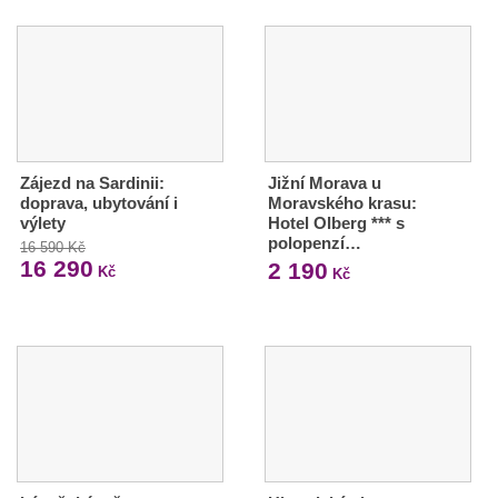
Zájezd na Sardinii:
Jižní Morava u
doprava, ubytování i
Moravského krasu:
výlety
Hotel Olberg *** s
polopenzí…
16 590 Kč
16 290
2 190
Kč
Kč