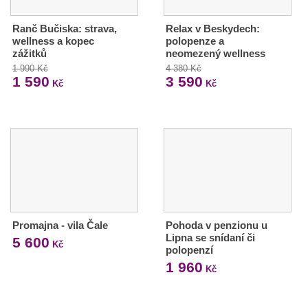
Ranč Bučiska: strava,
Relax v Beskydech:
wellness a kopec
polopenze a
zážitků
neomezený wellness
1 990 Kč
4 380 Kč
1 590
3 590
Kč
Kč
Promajna - vila Čale
Pohoda v penzionu u
Lipna se snídaní či
5 600
Kč
polopenzí
1 960
Kč