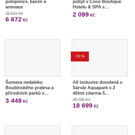
polopenze, bazén a
pobyt v Coco Boutique
animace
Hotelu & SPA s…
2 099
25 531 Kč
Kč
6 672
Kč
-53 %
Šumava nedaleko
All inclusive dovolená v
Boubínského pralesa a
Sárvár Aquapark s 2
přírodních parků v…
dětmi zdarma 5…
3 449
39 700 Kč
Kč
18 699
Kč