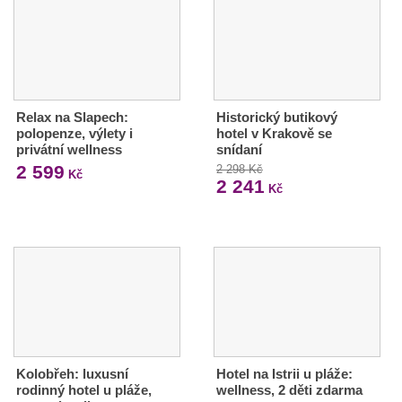
Relax na Slapech:
Historický butikový
polopenze, výlety i
hotel v Krakově se
privátní wellness
snídaní
2 599
2 298 Kč
Kč
2 241
Kč
Kolobřeh: luxusní
Hotel na Istrii u pláže:
rodinný hotel u pláže,
wellness, 2 děti zdarma