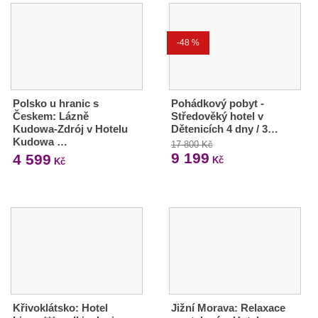
-48 %
Polsko u hranic s
Pohádkový pobyt -
Českem: Lázně
Středověký hotel v
Kudowa-Zdrój v Hotelu
Dětenicích 4 dny / 3…
Kudowa …
17 800 Kč
9 199
4 599
Kč
Kč
Křivoklátsko: Hotel
Jižní Morava: Relaxace