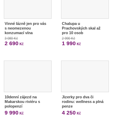
Vinné lázně jen pro vás
Chalupa u
s neomezenou
Prachovských skal až
konzumací vína
pro 10 osob
3 080 Kč
2 990 Kč
2 690
1 990
Kč
Kč
10denní zájezd na
Jizerky pro dva či
Makarskou riviéru s
rodinu: wellness a plná
polopenzí
penze
9 990
4 250
Kč
Kč