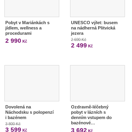
Pobyt v Mariánkách s
UNESCO výlet: busem
jídlem, wellness a
na nádherná Plitvická
procedurami
jezera
2 990
2 690 Kč
Kč
2 499
Kč
Dovolená na
Ozdravně-léčebný
Náchodsku s polopenzí
pobyt v lázních s
i bazénem
denním vstupem do
bazénové…
3 800 Kč
3 599
3 692
Kč
Kč