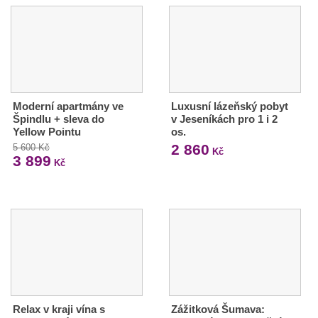
Moderní apartmány ve
Luxusní lázeňský pobyt
Špindlu + sleva do
v Jeseníkách pro 1 i 2
Yellow Pointu
os.
2 860
5 600 Kč
Kč
3 899
Kč
Relax v kraji vína s
Zážitková Šumava: