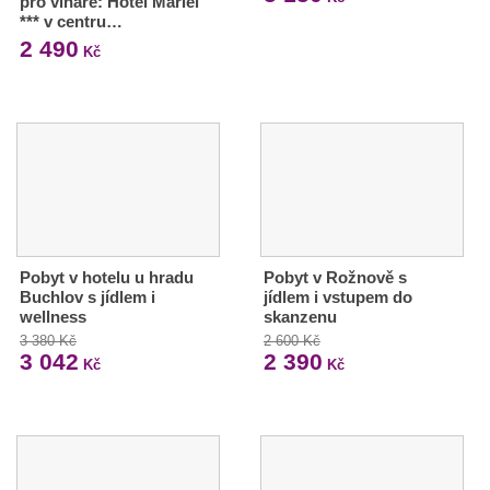
pro vinaře: Hotel Mariel
*** v centru…
2 490
Kč
Pobyt v hotelu u hradu
Pobyt v Rožnově s
Buchlov s jídlem i
jídlem i vstupem do
wellness
skanzenu
3 380 Kč
2 600 Kč
3 042
2 390
Kč
Kč