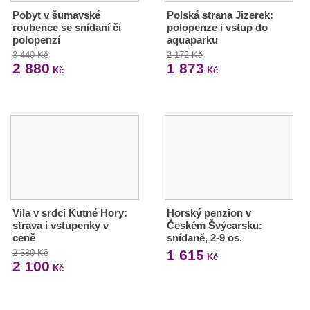
Pobyt v šumavské
Polská strana Jizerek:
roubence se snídaní či
polopenze i vstup do
polopenzí
aquaparku
3 440 Kč
2 172 Kč
2 880
1 873
Kč
Kč
Vila v srdci Kutné Hory:
Horský penzion v
strava i vstupenky v
Českém Švýcarsku:
ceně
snídaně, 2-9 os.
1 615
2 580 Kč
Kč
2 100
Kč