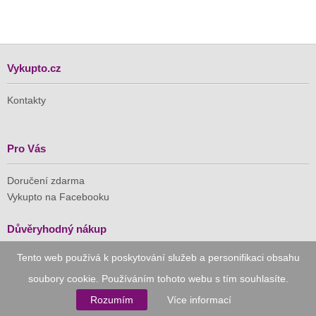
Vykupto.cz
Kontakty
Pro Vás
Doručení zdarma
Vykupto na Facebooku
Důvěryhodný nákup
Tento web používá k poskytování služeb a personifikaci obsahu
Naše společnost je členem Asociace pro elektronickou
komerci (APEK)
soubory cookie. Používáním tohoto webu s tím souhlasíte.
Rozumím
Více informací