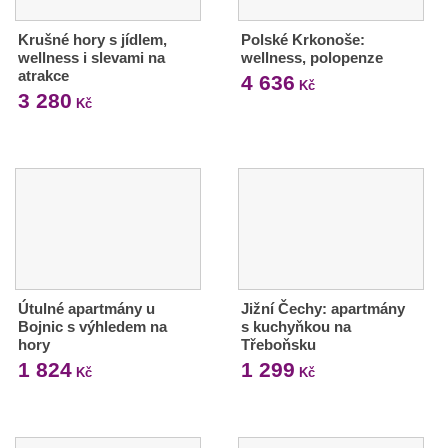
Krušné hory s jídlem,
Polské Krkonoše:
wellness i slevami na
wellness, polopenze
atrakce
4 636
Kč
3 280
Kč
Útulné apartmány u
Jižní Čechy: apartmány
Bojnic s výhledem na
s kuchyňkou na
hory
Třeboňsku
1 824
1 299
Kč
Kč