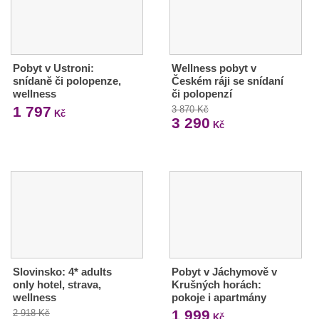
Pobyt v Ustroni:
Wellness pobyt v
snídaně či polopenze,
Českém ráji se snídaní
wellness
či polopenzí
1 797
3 870 Kč
Kč
3 290
Kč
Slovinsko: 4* adults
Pobyt v Jáchymově v
only hotel, strava,
Krušných horách:
wellness
pokoje i apartmány
1 999
2 918 Kč
Kč