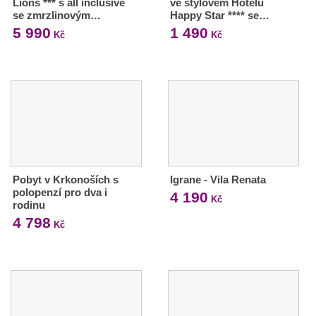
Lions *** s all inclusive
ve stylovém Hotelu
se zmrzlinovým…
Happy Star **** se…
5 990
1 490
Kč
Kč
Pobyt v Krkonoších s
Igrane - Vila Renata
polopenzí pro dva i
4 190
Kč
rodinu
4 798
Kč