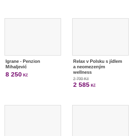
Igrane - Penzion
Relax v Polsku s jídlem
Mihaljević
a neomezeným
wellness
8 250
Kč
2 700 Kč
2 585
Kč