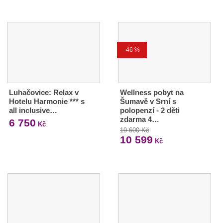
-46 %
Luhačovice: Relax v
Wellness pobyt na
Hotelu Harmonie *** s
Šumavě v Srní s
all inclusive…
polopenzí - 2 děti
zdarma 4…
6 750
Kč
19 600 Kč
10 599
Kč