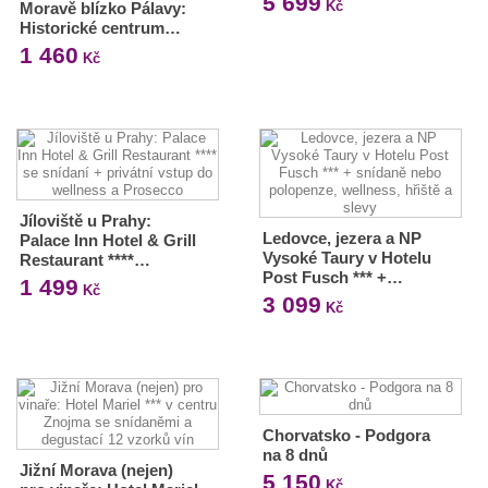
5 699
Kč
Moravě blízko Pálavy:
Historické centrum…
1 460
Kč
Jíloviště u Prahy:
Ledovce, jezera a NP
Palace Inn Hotel & Grill
Vysoké Taury v Hotelu
Restaurant ****…
Post Fusch *** +…
1 499
Kč
3 099
Kč
Chorvatsko - Podgora
na 8 dnů
Jižní Morava (nejen)
5 150
Kč