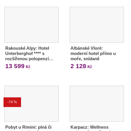
Rakouské Alpy: Hotel
Albánské Vlorë:
Unterberghof **** s
moderní hotel přímo u
rozšířenou polopenzí…
moře, snídaně
13 599
2 128
Kč
Kč
-74 %
Pobyt u Rimini: plná či
Karpacz: Wellness