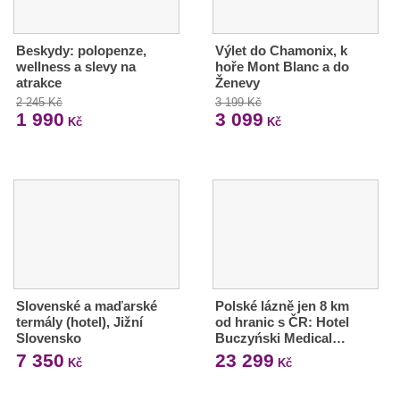
Beskydy: polopenze,
Výlet do Chamonix, k
wellness a slevy na
hoře Mont Blanc a do
atrakce
Ženevy
2 245 Kč
3 199 Kč
1 990
3 099
Kč
Kč
Slovenské a maďarské
Polské lázně jen 8 km
termály (hotel), Jižní
od hranic s ČR: Hotel
Slovensko
Buczyński Medical…
7 350
23 299
Kč
Kč