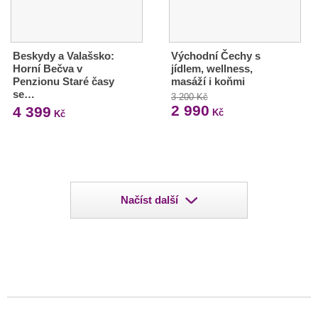
Beskydy a Valašsko:
Východní Čechy s
Horní Bečva v
jídlem, wellness,
Penzionu Staré časy
masáží i koňmi
se…
3 200 Kč
2 990
4 399
Kč
Kč
Načíst další