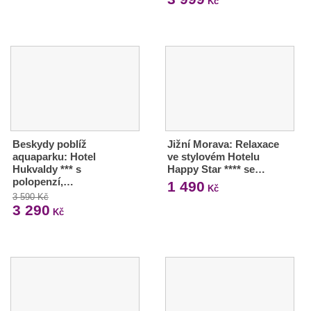
Kč
Beskydy poblíž
Jižní Morava: Relaxace
aquaparku: Hotel
ve stylovém Hotelu
Hukvaldy *** s
Happy Star **** se…
polopenzí,…
1 490
Kč
3 590 Kč
3 290
Kč