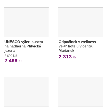
UNESCO výlet: busem
Odpočinek s wellness
na nádherná Plitvická
ve 4* hotelu v centru
jezera
Mariánek
2 313
2 690 Kč
Kč
2 499
Kč