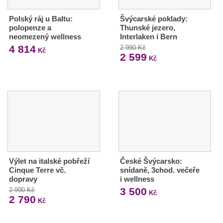
Polský ráj u Baltu:
Švýcarské poklady:
polopenze a
Thunské jezero,
neomezený wellness
Interlaken i Bern
4 814
2 990 Kč
Kč
2 599
Kč
Výlet na italské pobřeží
České Švýcarsko:
Cinque Terre vč.
snídaně, 3chod. večeře
dopravy
i wellness
3 500
2 990 Kč
Kč
2 790
Kč