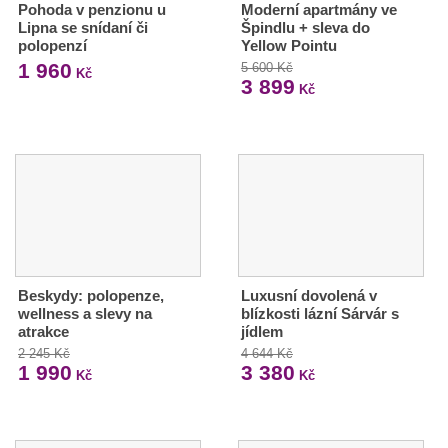
Pohoda v penzionu u
Moderní apartmány ve
Lipna se snídaní či
Špindlu + sleva do
polopenzí
Yellow Pointu
1 960
5 600 Kč
Kč
3 899
Kč
Beskydy: polopenze,
Luxusní dovolená v
wellness a slevy na
blízkosti lázní Sárvár s
atrakce
jídlem
2 245 Kč
4 644 Kč
1 990
3 380
Kč
Kč