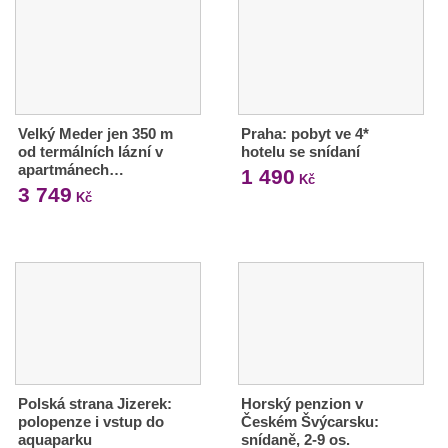
Velký Meder jen 350 m
Praha: pobyt ve 4*
od termálních lázní v
hotelu se snídaní
apartmánech…
1 490
Kč
3 749
Kč
Polská strana Jizerek:
Horský penzion v
polopenze i vstup do
Českém Švýcarsku:
aquaparku
snídaně, 2-9 os.