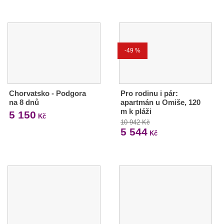
-49 %
Chorvatsko - Podgora
Pro rodinu i pár:
na 8 dnů
apartmán u Omiše, 120
m k pláži
5 150
Kč
10 942 Kč
5 544
Kč