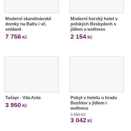
Moderní skandinávské
Moderní horský hotel v
domky na Baltu i vč.
polských Beskydech s
snídaně
jídlem a wellness
7 756
2 154
Kč
Kč
Tučepi - Vila Ante
Pobyt v hotelu u hradu
Buchlov s jídlem i
3 950
Kč
wellness
3 380 Kč
3 042
Kč