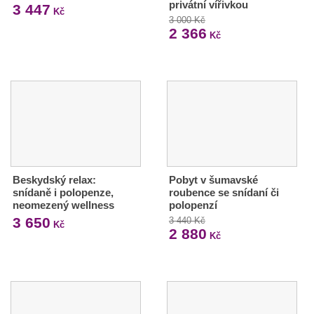
privátní vířivkou
3 447
Kč
3 000 Kč
2 366
Kč
Beskydský relax:
Pobyt v šumavské
snídaně i polopenze,
roubence se snídaní či
neomezený wellness
polopenzí
3 650
3 440 Kč
Kč
2 880
Kč