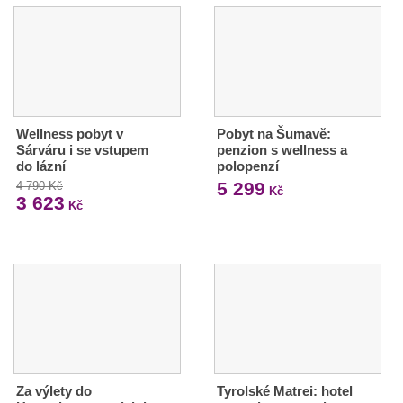
Wellness pobyt v
Pobyt na Šumavě:
Sárváru i se vstupem
penzion s wellness a
do lázní
polopenzí
5 299
4 790 Kč
Kč
3 623
Kč
Za výlety do
Tyrolské Matrei: hotel