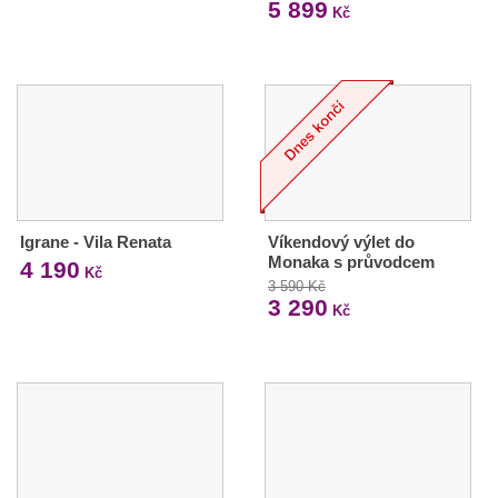
5 899
Kč
Igrane - Vila Renata
Víkendový výlet do
Monaka s průvodcem
4 190
Kč
3 590 Kč
3 290
Kč