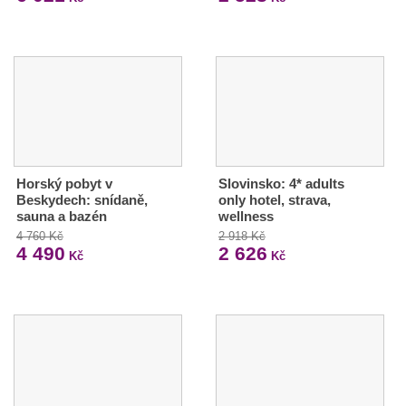
Horský pobyt v
Slovinsko: 4* adults
Beskydech: snídaně,
only hotel, strava,
sauna a bazén
wellness
4 760 Kč
2 918 Kč
4 490
2 626
Kč
Kč