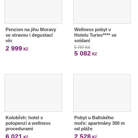
Penzion na jihu Moravy
Wellness pobyt v
se stravou i degustací
Hotelu Turiec**** se
vín
snídaní
2 999
5 787 Kč
Kč
5 082
Kč
Kolobřeh: hotel s
Pobyt u Baltského
polopenzí a wellness
moře: apartmány 300 m
procedurami
od pláže
6 021
2 528
Kč
Kč