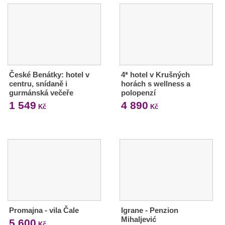
České Benátky: hotel v
4* hotel v Krušných
centru, snídaně i
horách s wellness a
gurmánská večeře
polopenzí
1 549
4 890
Kč
Kč
Promajna - vila Čale
Igrane - Penzion
Mihaljević
5 600
Kč