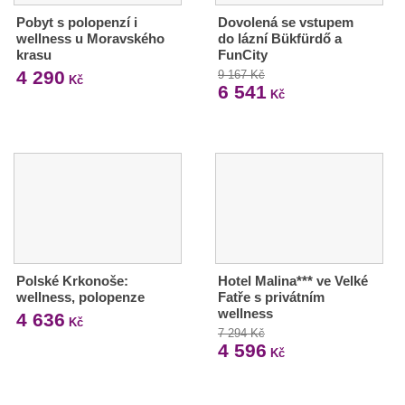
Pobyt s polopenzí i
Dovolená se vstupem
wellness u Moravského
do lázní Bükfürdő a
krasu
FunCity
4 290
9 167 Kč
Kč
6 541
Kč
Polské Krkonoše:
Hotel Malina*** ve Velké
wellness, polopenze
Fatře s privátním
wellness
4 636
Kč
7 294 Kč
4 596
Kč