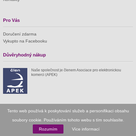
Pro Vás
Doručení zdarma
Vykupto na Facebooku
Důvěryhodný nákup
Naše společnost je členem Asociace pro elektronickou
komerci (APEK)
Již od roku 2010
Tento web používá k poskytování služeb a personifikaci obsahu
soubory cookie. Používáním tohoto webu s tím souhlasíte.
59 tis.
1 511 mil.
Rozumím
Více informací
spuštěných nabídek
ušetřeno nákupy