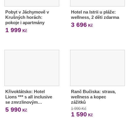
Pobyt v Jáchymově v
Hotel na Istrii u pláže:
Krušných horách:
wellness, 2 děti zdarma
pokoje i apartmány
3 696
Kč
1 999
Kč
Křivoklátsko: Hotel
Ranč Bučiska: strava,
Lions *** s all inclusive
wellness a kopec
se zmrzlinovým…
zážitků
5 990
1 990 Kč
Kč
1 590
Kč