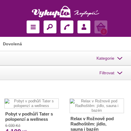
Košík
0
Dovolená
Kategorie
Filtrovat
Pobyt v podhůří Tater s
Relax v Rožnově pod
polopenzí a wellness
Radhoštěm: jídlo,
6 030 Kč
sauna i bazén