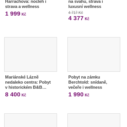
Harrachova: nocleh i
na svahu, strava i
strava a wellness
luxusní wellness
1 999
4 717 Kč
Kč
4 377
Kč
Mariánské Lázně
Pobyt na zámku
nedaleko centra: Pobyt
Berchtold: snídaně,
v historickém B&B…
večeře i wellness
8 400
1 990
Kč
Kč