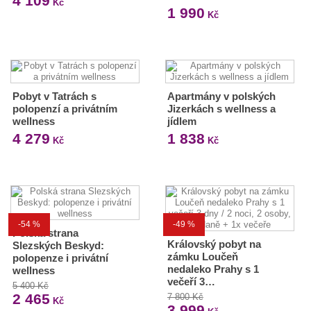
4 109
Kč
1 990
Kč
Pobyt v Tatrách s
Apartmány v polských
polopenzí a privátním
Jizerkách s wellness a
wellness
jídlem
4 279
1 838
Kč
Kč
-54 %
-49 %
Polská strana
Královský pobyt na
Slezských Beskyd:
zámku Loučeň
polopenze i privátní
nedaleko Prahy s 1
wellness
večeří 3…
5 400 Kč
2 465
7 800 Kč
Kč
3 999