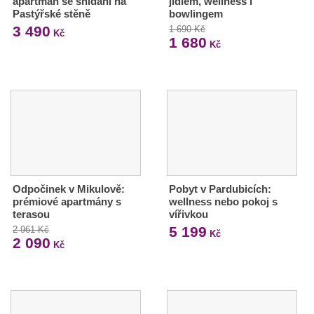
apartmán se snídaní na
jídlem, wellness i
Pastýřské stěně
bowlingem
3 490
1 690 Kč
Kč
1 680
Kč
Odpočinek v Mikulově:
Pobyt v Pardubicích:
prémiové apartmány s
wellness nebo pokoj s
terasou
vířivkou
5 199
2 961 Kč
Kč
2 090
Kč