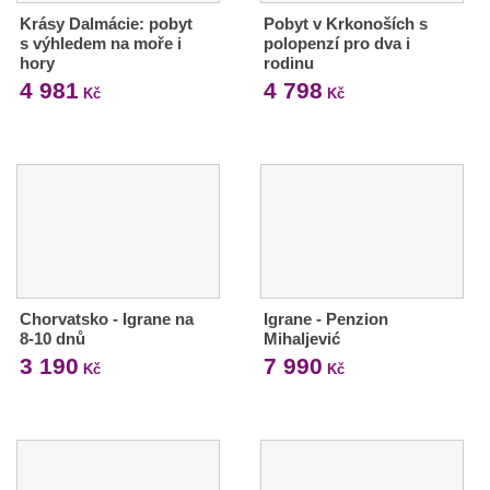
Krásy Dalmácie: pobyt
Pobyt v Krkonoších s
s výhledem na moře i
polopenzí pro dva i
hory
rodinu
4 981
4 798
Kč
Kč
Chorvatsko - Igrane na
Igrane - Penzion
8-10 dnů
Mihaljević
3 190
7 990
Kč
Kč