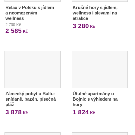
Relax v Polsku s jídlem
Krušné hory s jídlem,
a neomezeným
wellness i slevami na
wellness
atrakce
3 280
2 700 Kč
Kč
2 585
Kč
Zámecký pobyt u Baltu:
Útulné apartmány u
snídaně, bazén, písečná
Bojnic s výhledem na
pláž
hory
3 878
1 824
Kč
Kč