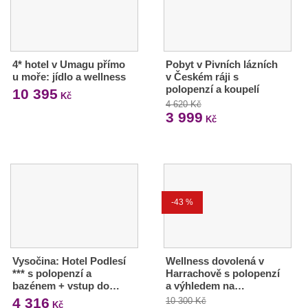
4* hotel v Umagu přímo
Pobyt v Pivních lázních
u moře: jídlo a wellness
v Českém ráji s
polopenzí a koupelí
10 395
Kč
4 620 Kč
3 999
Kč
-43 %
Vysočina: Hotel Podlesí
Wellness dovolená v
*** s polopenzí a
Harrachově s polopenzí
bazénem + vstup do…
a výhledem na…
4 316
10 300 Kč
Kč