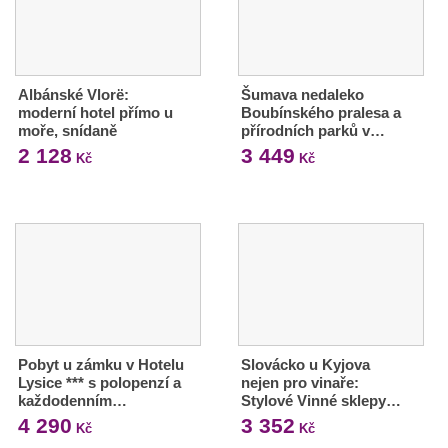
Albánské Vlorë:
Šumava nedaleko
moderní hotel přímo u
Boubínského pralesa a
moře, snídaně
přírodních parků v…
2 128
3 449
Kč
Kč
Pobyt u zámku v Hotelu
Slovácko u Kyjova
Lysice *** s polopenzí a
nejen pro vinaře:
každodenním…
Stylové Vinné sklepy…
4 290
3 352
Kč
Kč