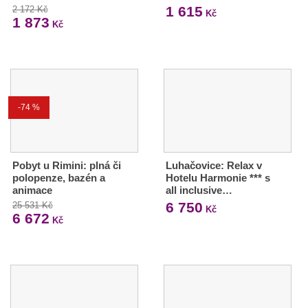
1 615
2 172 Kč
Kč
1 873
Kč
-74 %
Pobyt u Rimini: plná či
Luhačovice: Relax v
polopenze, bazén a
Hotelu Harmonie *** s
animace
all inclusive…
6 750
25 531 Kč
Kč
6 672
Kč