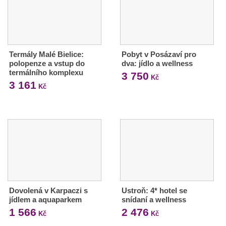
Termály Malé Bielice:
Pobyt v Posázaví pro
polopenze a vstup do
dva: jídlo a wellness
termálního komplexu
3 750
Kč
3 161
Kč
Dovolená v Karpaczi s
Ustroň: 4* hotel se
jídlem a aquaparkem
snídaní a wellness
1 566
2 476
Kč
Kč