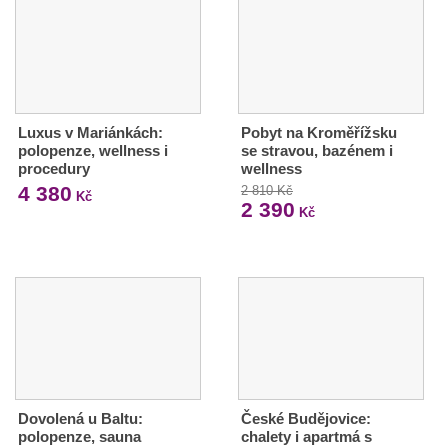
Luxus v Mariánkách:
Pobyt na Kroměřížsku
polopenze, wellness i
se stravou, bazénem i
procedury
wellness
4 380
2 810 Kč
Kč
2 390
Kč
Dovolená u Baltu:
České Budějovice:
polopenze, sauna
chalety i apartmá s