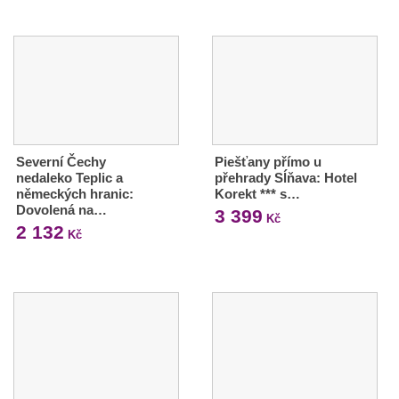
Severní Čechy
Piešťany přímo u
nedaleko Teplic a
přehrady Sĺňava: Hotel
německých hranic:
Korekt *** s…
Dovolená na…
3 399
Kč
2 132
Kč