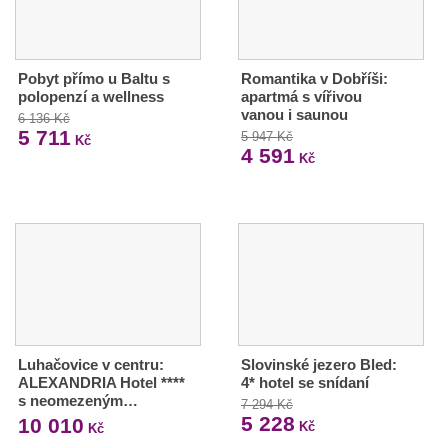
Pobyt přímo u Baltu s
Romantika v Dobříši:
polopenzí a wellness
apartmá s vířivou
vanou i saunou
6 136 Kč
5 711
5 947 Kč
Kč
4 591
Kč
Luhačovice v centru:
Slovinské jezero Bled:
ALEXANDRIA Hotel ****
4* hotel se snídaní
s neomezeným…
7 294 Kč
5 228
10 010
Kč
Kč