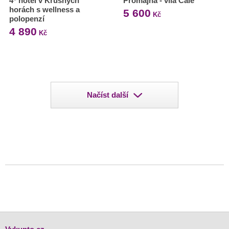
4* hotel v Krušných
Promajna - vila Čale
horách s wellness a
5 600
Kč
polopenzí
4 890
Kč
Načíst další