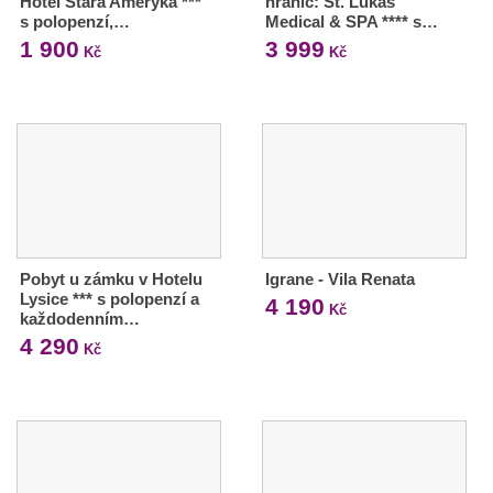
Hotel Stará Ameryka ***
hranic: St. Lukas
s polopenzí,…
Medical & SPA **** s…
1 900
3 999
Kč
Kč
Pobyt u zámku v Hotelu
Igrane - Vila Renata
Lysice *** s polopenzí a
4 190
Kč
každodenním…
4 290
Kč