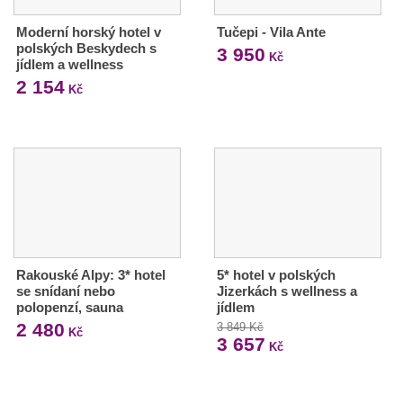
Moderní horský hotel v
Tučepi - Vila Ante
polských Beskydech s
3 950
Kč
jídlem a wellness
2 154
Kč
Rakouské Alpy: 3* hotel
5* hotel v polských
se snídaní nebo
Jizerkách s wellness a
polopenzí, sauna
jídlem
2 480
3 849 Kč
Kč
3 657
Kč