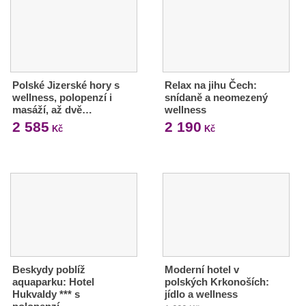
Polské Jizerské hory s
Relax na jihu Čech:
wellness, polopenzí i
snídaně a neomezený
masáží, až dvě…
wellness
2 585
2 190
Kč
Kč
Beskydy poblíž
Moderní hotel v
aquaparku: Hotel
polských Krkonoších:
Hukvaldy *** s
jídlo a wellness