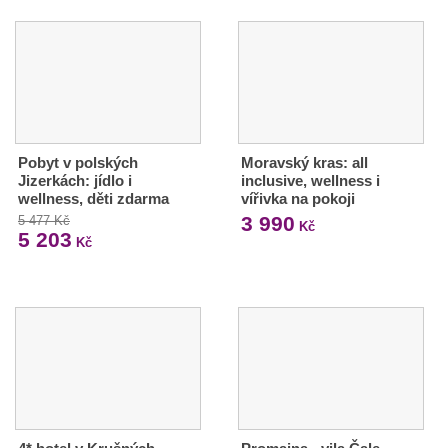
Pobyt v polských
Moravský kras: all
Jizerkách: jídlo i
inclusive, wellness i
wellness, děti zdarma
vířivka na pokoji
3 990
5 477 Kč
Kč
5 203
Kč