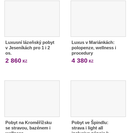
Luxusní lázeňský pobyt
Luxus v Mariánkách:
v Jeseníkách pro 1 i 2
polopenze, wellness i
os.
procedury
2 860
4 380
Kč
Kč
Pobyt na Kroměřížsku
Pobyt ve Špindlu:
se stravou, bazénem i
strava i light all