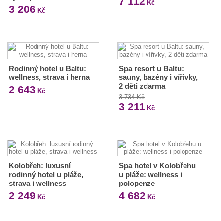
7 112
Kč
3 206
Kč
Rodinný hotel u Baltu:
Spa resort u Baltu:
wellness, strava i herna
sauny, bazény i vířivky,
2 děti zdarma
2 643
Kč
3 734 Kč
3 211
Kč
Kolobřeh: luxusní
Spa hotel v Kolobřehu
rodinný hotel u pláže,
u pláže: wellness i
strava i wellness
polopenze
2 249
4 682
Kč
Kč