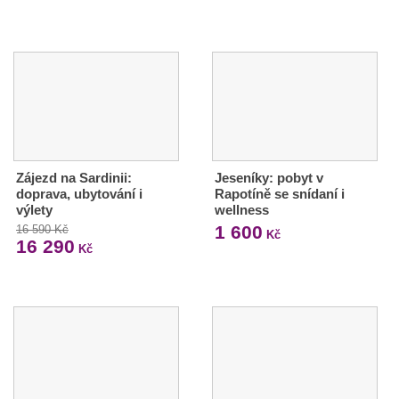
Zájezd na Sardinii:
Jeseníky: pobyt v
doprava, ubytování i
Rapotíně se snídaní i
výlety
wellness
1 600
16 590 Kč
Kč
16 290
Kč