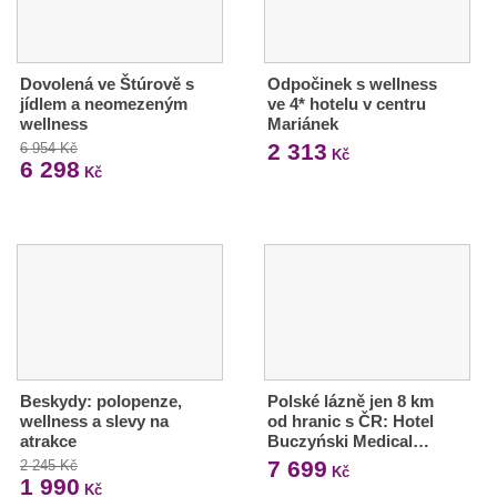
Dovolená ve Štúrově s
Odpočinek s wellness
jídlem a neomezeným
ve 4* hotelu v centru
wellness
Mariánek
2 313
6 954 Kč
Kč
6 298
Kč
Beskydy: polopenze,
Polské lázně jen 8 km
wellness a slevy na
od hranic s ČR: Hotel
atrakce
Buczyński Medical…
7 699
2 245 Kč
Kč
1 990
Kč