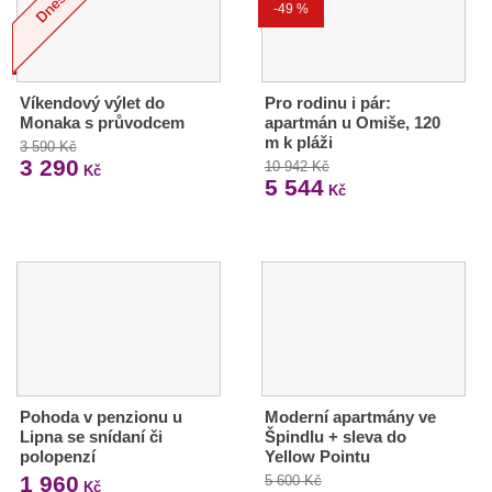
-49 %
Víkendový výlet do
Pro rodinu i pár:
Monaka s průvodcem
apartmán u Omiše, 120
m k pláži
3 590 Kč
3 290
10 942 Kč
Kč
5 544
Kč
Pohoda v penzionu u
Moderní apartmány ve
Lipna se snídaní či
Špindlu + sleva do
polopenzí
Yellow Pointu
1 960
5 600 Kč
Kč