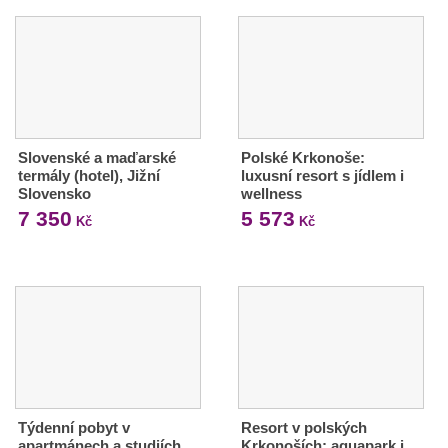
Slovenské a maďarské
Polské Krkonoše:
termály (hotel), Jižní
luxusní resort s jídlem i
Slovensko
wellness
7 350
5 573
Kč
Kč
Týdenní pobyt v
Resort v polských
apartmánech a studiích
Krkonoších: aquapark i