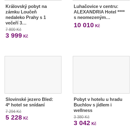
Královský pobyt na
Luhačovice v centru:
zámku Loučeň
ALEXANDRIA Hotel ****
nedaleko Prahy s 1
s neomezeným…
večeří 3…
10 010
Kč
7 800 Kč
3 999
Kč
Slovinské jezero Bled:
Pobyt v hotelu u hradu
4* hotel se snídaní
Buchlov s jídlem i
wellness
7 294 Kč
5 228
3 380 Kč
Kč
3 042
Kč