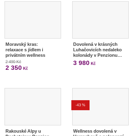
Moravský kras:
Dovolená v krásných
relaxace s jídlem i
Luhačovicích nedaleko
privátním wellness
kolonády v Penzionu…
3 980
2 490 Kč
Kč
2 350
Kč
-43 %
Rakouské Alpy u
Wellness dovolená v