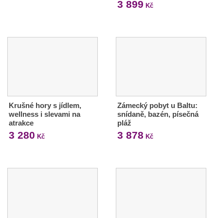
3 899
Kč
Krušné hory s jídlem,
Zámecký pobyt u Baltu:
wellness i slevami na
snídaně, bazén, písečná
atrakce
pláž
3 280
3 878
Kč
Kč