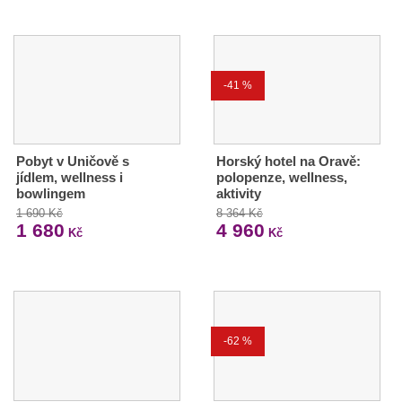
-41 %
Pobyt v Uničově s
Horský hotel na Oravě:
jídlem, wellness i
polopenze, wellness,
bowlingem
aktivity
1 690 Kč
8 364 Kč
1 680
4 960
Kč
Kč
-62 %