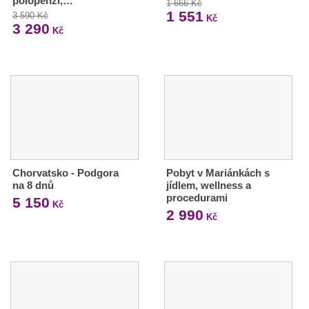
polopenzí,…
1 666 Kč
1 551
3 590 Kč
Kč
3 290
Kč
Chorvatsko - Podgora
Pobyt v Mariánkách s
na 8 dnů
jídlem, wellness a
procedurami
5 150
Kč
2 990
Kč