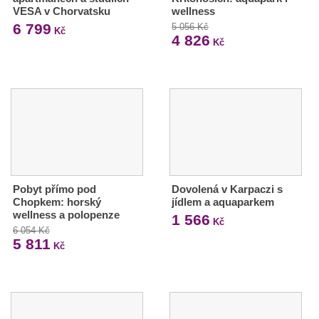
VESA v Chorvatsku
wellness
6 799
5 056 Kč
Kč
4 826
Kč
Pobyt přímo pod
Dovolená v Karpaczi s
Chopkem: horský
jídlem a aquaparkem
wellness a polopenze
1 566
Kč
6 054 Kč
5 811
Kč