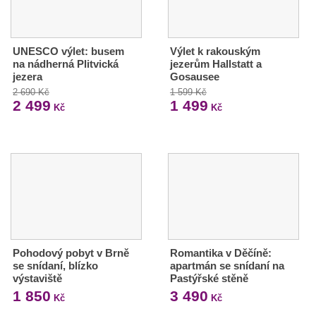
UNESCO výlet: busem
Výlet k rakouským
na nádherná Plitvická
jezerům Hallstatt a
jezera
Gosausee
2 690 Kč
1 599 Kč
2 499
1 499
Kč
Kč
Pohodový pobyt v Brně
Romantika v Děčíně:
se snídaní, blízko
apartmán se snídaní na
výstaviště
Pastýřské stěně
1 850
3 490
Kč
Kč