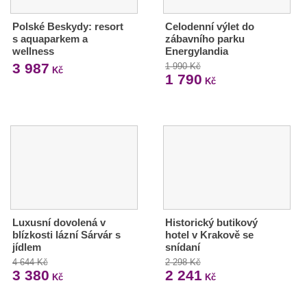
Polské Beskydy: resort
Celodenní výlet do
s aquaparkem a
zábavního parku
wellness
Energylandia
3 987
1 990 Kč
Kč
1 790
Kč
Luxusní dovolená v
Historický butikový
blízkosti lázní Sárvár s
hotel v Krakově se
jídlem
snídaní
4 644 Kč
2 298 Kč
3 380
2 241
Kč
Kč