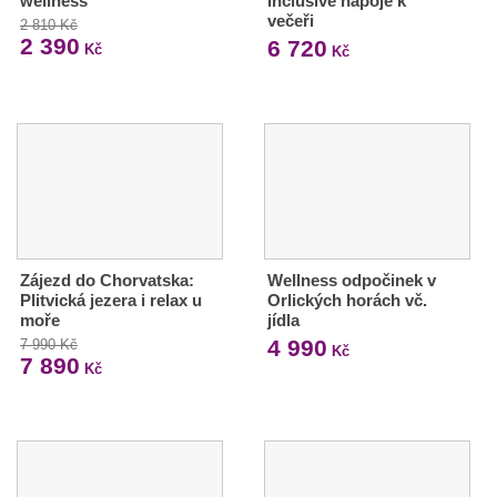
wellness
inclusive nápoje k
večeři
2 810 Kč
2 390
6 720
Kč
Kč
Zájezd do Chorvatska:
Wellness odpočinek v
Plitvická jezera i relax u
Orlických horách vč.
moře
jídla
4 990
7 990 Kč
Kč
7 890
Kč