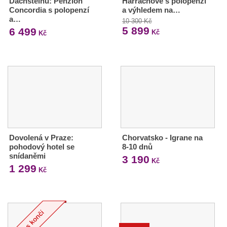
Dachsteinu: Penzion
Harrachově s polopenzí
Concordia s polopenzí
a výhledem na…
a…
10 300 Kč
5 899
6 499
Kč
Kč
Dovolená v Praze:
Chorvatsko - Igrane na
pohodový hotel se
8-10 dnů
snídaněmi
3 190
Kč
1 299
Kč