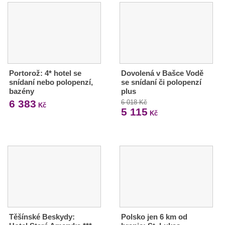
Portorož: 4* hotel se
Dovolená v Bašce Vodě
snídaní nebo polopenzí,
se snídaní či polopenzí
bazény
plus
6 383
6 018 Kč
Kč
5 115
Kč
Těšínské Beskydy:
Polsko jen 6 km od