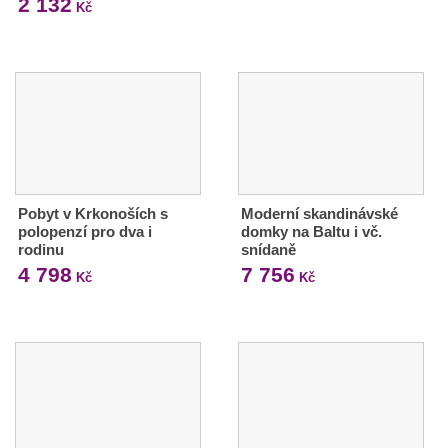
2 132
Kč
Pobyt v Krkonoších s
Moderní skandinávské
polopenzí pro dva i
domky na Baltu i vč.
rodinu
snídaně
4 798
7 756
Kč
Kč