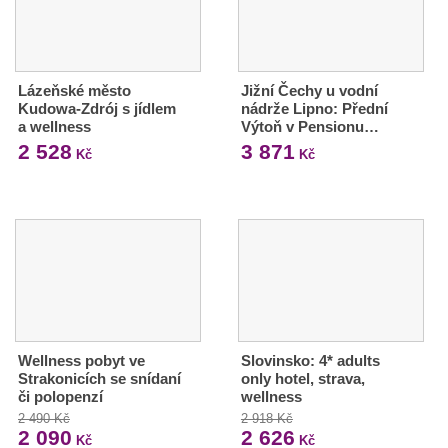
Lázeňské město
Jižní Čechy u vodní
Kudowa-Zdrój s jídlem
nádrže Lipno: Přední
a wellness
Výtoň v Pensionu…
2 528
3 871
Kč
Kč
Wellness pobyt ve
Slovinsko: 4* adults
Strakonicích se snídaní
only hotel, strava,
či polopenzí
wellness
2 490 Kč
2 918 Kč
2 090
2 626
Kč
Kč