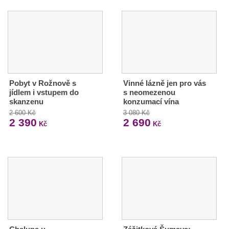
Pobyt v Rožnově s
Vinné lázně jen pro vás
jídlem i vstupem do
s neomezenou
skanzenu
konzumací vína
2 600 Kč
3 080 Kč
2 390
2 690
Kč
Kč