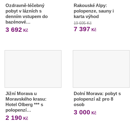
Ozdravně-léčebný
Rakouské Alpy:
pobyt v lázních s
polopenze, sauny i
denním vstupem do
karta výhod
bazénové…
19 695 Kč
7 397
3 692
Kč
Kč
Jižní Morava u
Dolní Morava: pobyt s
Moravského krasu:
polopenzí až pro 8
Hotel Olberg *** s
osob
polopenzí…
3 000
Kč
2 190
Kč