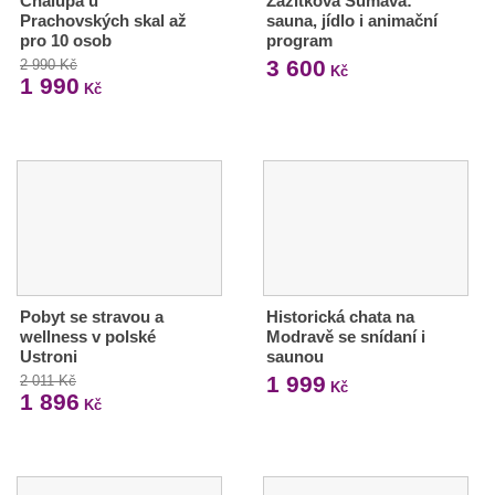
Chalupa u
Zážitková Šumava:
Prachovských skal až
sauna, jídlo i animační
pro 10 osob
program
3 600
2 990 Kč
Kč
1 990
Kč
Pobyt se stravou a
Historická chata na
wellness v polské
Modravě se snídaní i
Ustroni
saunou
1 999
2 011 Kč
Kč
1 896
Kč