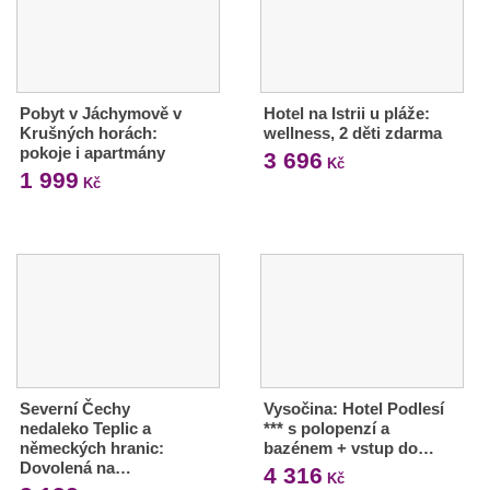
Pobyt v Jáchymově v
Hotel na Istrii u pláže:
Krušných horách:
wellness, 2 děti zdarma
pokoje i apartmány
3 696
Kč
1 999
Kč
Severní Čechy
Vysočina: Hotel Podlesí
nedaleko Teplic a
*** s polopenzí a
německých hranic:
bazénem + vstup do…
Dovolená na…
4 316
Kč