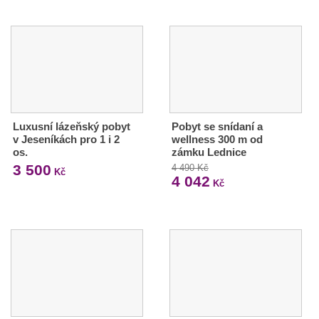
Luxusní lázeňský pobyt
Pobyt se snídaní a
v Jeseníkách pro 1 i 2
wellness 300 m od
os.
zámku Lednice
3 500
4 490 Kč
Kč
4 042
Kč