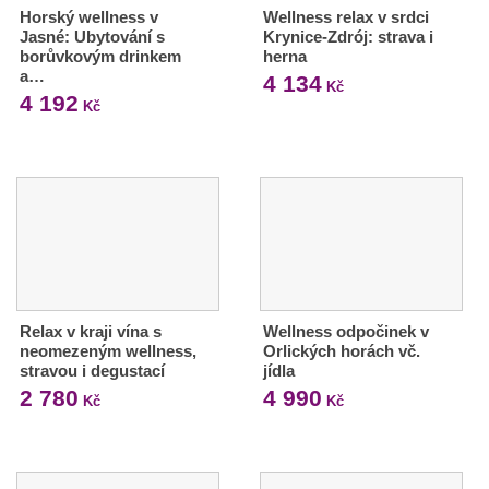
Horský wellness v
Wellness relax v srdci
Jasné: Ubytování s
Krynice-Zdrój: strava i
borůvkovým drinkem
herna
a…
4 134
Kč
4 192
Kč
Relax v kraji vína s
Wellness odpočinek v
neomezeným wellness,
Orlických horách vč.
stravou i degustací
jídla
2 780
4 990
Kč
Kč