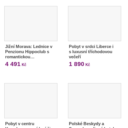
Jižní Morava: Lednice v
Pobyt v srdci Liberce i
Penzionu Hippoclub s
s luxusní tříchodovou
romantickou…
večeří
4 491
1 890
Kč
Kč
Pobyt v centru
Polské Beskydy a