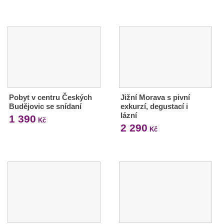
Pobyt v centru Českých
Jižní Morava s pivní
Budějovic se snídaní
exkurzí, degustací i
lázní
1 390
Kč
2 290
Kč