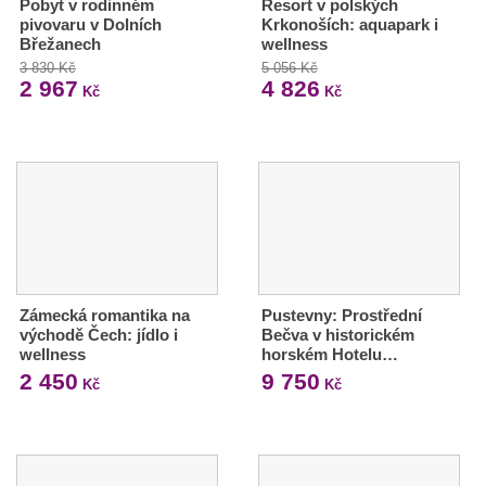
Pobyt v rodinném
Resort v polských
pivovaru v Dolních
Krkonoších: aquapark i
Břežanech
wellness
3 830 Kč
5 056 Kč
2 967
4 826
Kč
Kč
Zámecká romantika na
Pustevny: Prostřední
východě Čech: jídlo i
Bečva v historickém
wellness
horském Hotelu…
2 450
9 750
Kč
Kč