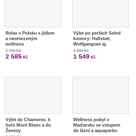
Relax v Polsku s jídlem
Výlet po perlách Solné
a neomezeným
komory: Hallstatt,
wellness
Wolfgangsee aj.
2 700 Kč
1 599 Kč
2 585
1 549
Kč
Kč
Výlet do Chamonix, k
Wellness pobyt v
hoře Mont Blanc a do
Maďarsku se vstupem
Ženevy
do lázní a aquaparku