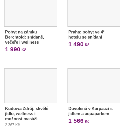
Pobyt na zámku
Praha: pobyt ve 4*
Berchtold: snídaně,
hotelu se snídaní
večeře i wellness
1 490
Kč
1 990
Kč
Kudowa Zdrój: skvělé
Dovolená v Karpaczi s
jídlo, wellness i
jídlem a aquaparkem
možnost masáží
1 566
Kč
2 367 Kč