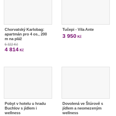
Chorvatský Karlobag:
Tučepi - Vila Ante
apartmán pro 4 os., 200
3 950
Kč
m na pláž
6 322 Kč
4 814
Kč
Pobyt v hotelu u hradu
Dovolená ve Štúrově s
Buchlov s jídlem i
jídlem a neomezeným
wellness
wellness