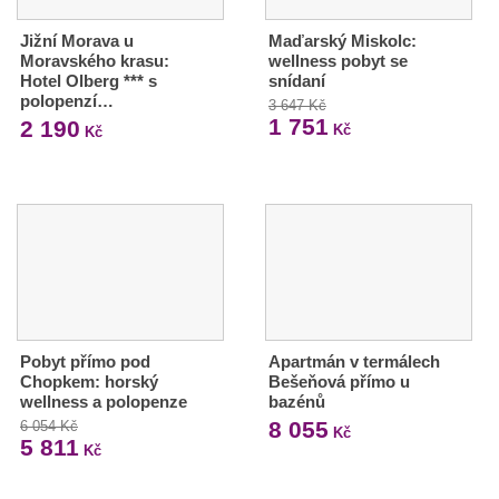
Jižní Morava u
Maďarský Miskolc:
Moravského krasu:
wellness pobyt se
Hotel Olberg *** s
snídaní
polopenzí…
3 647 Kč
1 751
2 190
Kč
Kč
Pobyt přímo pod
Apartmán v termálech
Chopkem: horský
Bešeňová přímo u
wellness a polopenze
bazénů
8 055
6 054 Kč
Kč
5 811
Kč