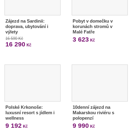
Zájezd na Sardinii:
Pobyt v domečku v
doprava, ubytování i
korunách stromů v
výlety
Malé Fatře
3 623
16 590 Kč
Kč
16 290
Kč
Polské Krkonoše:
10denní zájezd na
luxusní resort s jídlem i
Makarskou riviéru s
wellness
polopenzí
9 192
9 990
Kč
Kč