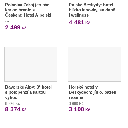
Polanica Zdroj jen pár
Polské Beskydy: hotel
km od hranic s
blízko lanovky, snídaně
Českem: Hotel Alpejski
i wellness
…
4 481
Kč
2 499
Kč
Bavorské Alpy: 3* hotel
Horský hotel v
s polopenzí a kartou
Beskydech: jídlo, bazén
výhod
i sauna
9 726 Kč
3 680 Kč
8 374
3 100
Kč
Kč