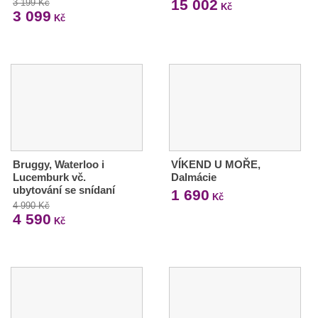
15 002
3 199 Kč
Kč
3 099
Kč
Bruggy, Waterloo i
VÍKEND U MOŘE,
Lucemburk vč.
Dalmácie
ubytování se snídaní
1 690
Kč
4 990 Kč
4 590
Kč