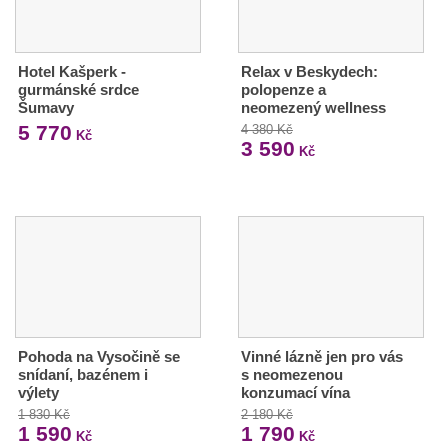
Hotel Kašperk -
Relax v Beskydech:
gurmánské srdce
polopenze a
Šumavy
neomezený wellness
5 770
4 380 Kč
Kč
3 590
Kč
Pohoda na Vysočině se
Vinné lázně jen pro vás
snídaní, bazénem i
s neomezenou
výlety
konzumací vína
1 830 Kč
2 180 Kč
1 590
1 790
Kč
Kč