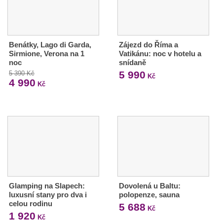
Benátky, Lago di Garda,
Zájezd do Říma a
Sirmione, Verona na 1
Vatikánu: noc v hotelu a
noc
snídaně
5 990
5 390 Kč
Kč
4 990
Kč
Glamping na Slapech:
Dovolená u Baltu:
luxusní stany pro dva i
polopenze, sauna
celou rodinu
5 688
Kč
1 920
Kč