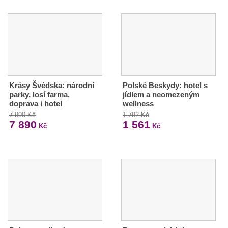
Krásy Švédska: národní
Polské Beskydy: hotel s
parky, losí farma,
jídlem a neomezeným
doprava i hotel
wellness
7 990 Kč
1 792 Kč
7 890
1 561
Kč
Kč