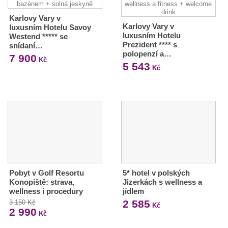
Karlovy Vary v
Karlovy Vary v
luxusním Hotelu Savoy
luxusním Hotelu
Westend ***** se
Prezident **** s
snídaní…
polopenzí a…
7 900
Kč
5 543
Kč
Pobyt v Golf Resortu
5* hotel v polských
Konopiště: strava,
Jizerkách s wellness a
wellness i procedury
jídlem
2 585
3 150 Kč
Kč
2 990
Kč