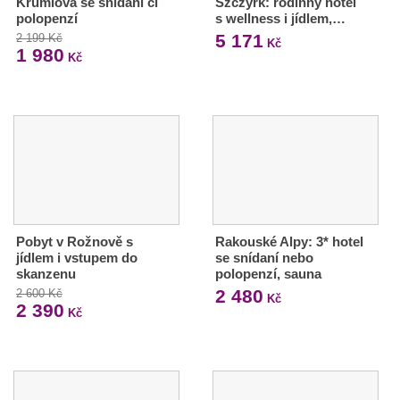
Krumlova se snídaní či
Szczyrk: rodinný hotel
polopenzí
s wellness i jídlem,…
5 171
2 199 Kč
Kč
1 980
Kč
Pobyt v Rožnově s
Rakouské Alpy: 3* hotel
jídlem i vstupem do
se snídaní nebo
skanzenu
polopenzí, sauna
2 480
2 600 Kč
Kč
2 390
Kč