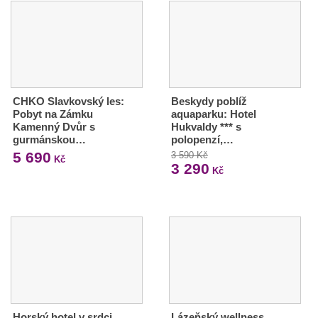
CHKO Slavkovský les:
Beskydy poblíž
Pobyt na Zámku
aquaparku: Hotel
Kamenný Dvůr s
Hukvaldy *** s
gurmánskou…
polopenzí,…
5 690
3 590 Kč
Kč
3 290
Kč
Horský hotel v srdci
Lázeňský wellness