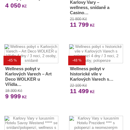
Karlovy Vary –
4 050
Kč
wellness, snídaně a
Casino…
21 800 Kč
11 799
Kč
-45 %
-48 %
Wellness pobyt v
Wellness pobyt v
Karlových Varech – Art
historické vile v
Deco WOLKER u
Karlových Varech s…
Vřídla…
22 100 Kč
11 499
18 300 Kč
Kč
9 999
Kč