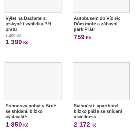
Výlet na Dachstein:
Autobusem do Vídně:
jeskyně i vyhlídka Pět
Dům moře a zábavní
prstů
park Prátr
759
1 499 Kč
Kč
1 399
Kč
Pohodový pobyt v Brně
Svinoústí: aparthotel
se snídaní, blízko
blízko pláže se snídaní
výstaviště
a wellness
1 850
2 172
Kč
Kč