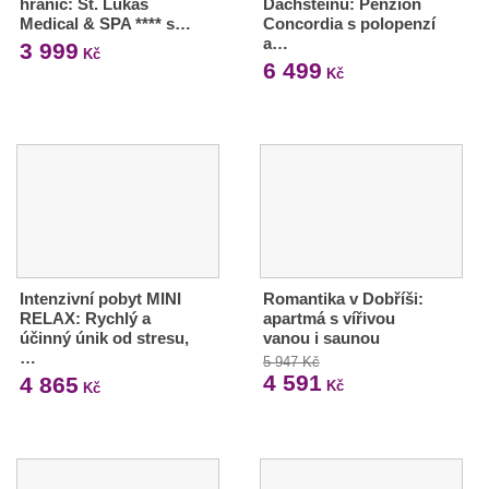
hranic: St. Lukas
Dachsteinu: Penzion
Medical & SPA **** s…
Concordia s polopenzí
a…
3 999
Kč
6 499
Kč
Intenzivní pobyt MINI
Romantika v Dobříši:
RELAX: Rychlý a
apartmá s vířivou
účinný únik od stresu,
vanou i saunou
…
5 947 Kč
4 591
4 865
Kč
Kč