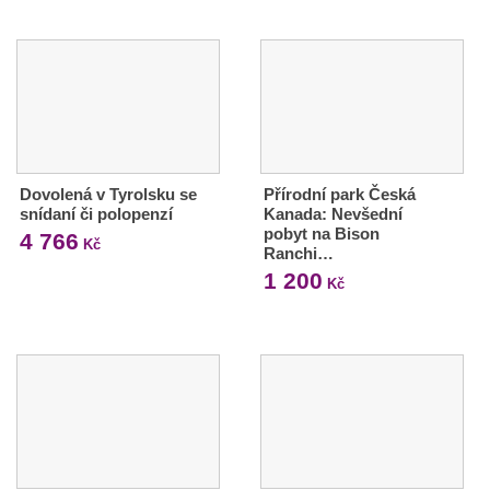
Dovolená v Tyrolsku se
Přírodní park Česká
snídaní či polopenzí
Kanada: Nevšední
pobyt na Bison
4 766
Kč
Ranchi…
1 200
Kč