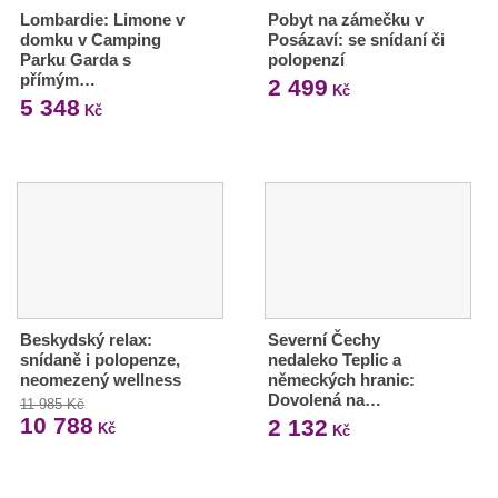
Lombardie: Limone v
Pobyt na zámečku v
domku v Camping
Posázaví: se snídaní či
Parku Garda s
polopenzí
přímým…
2 499
Kč
5 348
Kč
Beskydský relax:
Severní Čechy
snídaně i polopenze,
nedaleko Teplic a
neomezený wellness
německých hranic:
Dovolená na…
11 985 Kč
10 788
2 132
Kč
Kč