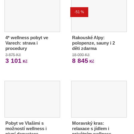
-51 %
4* wellness pobyt ve
Rakouské Alpy:
Varech: strava i
polopenze, sauny i 2
procedury
děti zdarma
3 875 Kč
18 090 Kč
3 101
8 845
Kč
Kč
Pobyt ve Vlašimi s
Moravský kras:
možností wellness i
relaxace s jídlem i
pivní degustace
privátním wellness