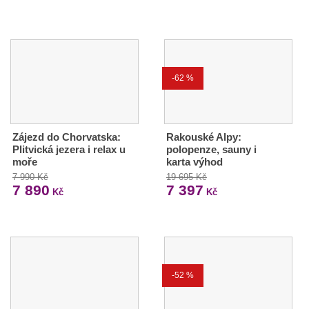
-62 %
Zájezd do Chorvatska:
Rakouské Alpy:
Plitvická jezera i relax u
polopenze, sauny i
moře
karta výhod
7 990 Kč
19 695 Kč
7 890
7 397
Kč
Kč
-52 %