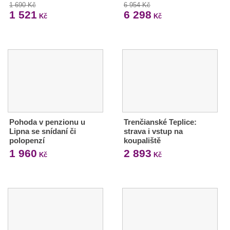
1 690 Kč
6 954 Kč
1 521
6 298
Kč
Kč
Pohoda v penzionu u
Trenčianské Teplice:
Lipna se snídaní či
strava i vstup na
polopenzí
koupaliště
1 960
2 893
Kč
Kč