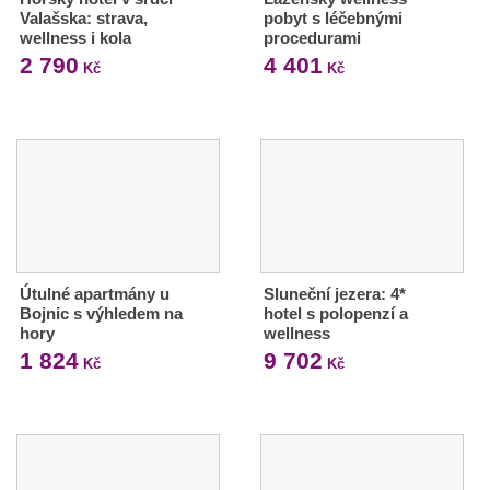
Valašska: strava,
pobyt s léčebnými
wellness i kola
procedurami
2 790
4 401
Kč
Kč
Útulné apartmány u
Sluneční jezera: 4*
Bojnic s výhledem na
hotel s polopenzí a
hory
wellness
1 824
9 702
Kč
Kč