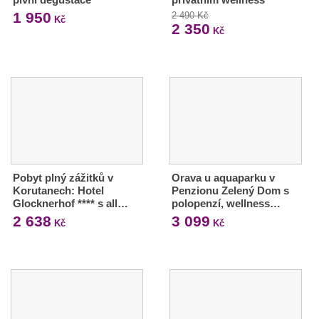
1 950
2 490 Kč
Kč
2 350
Kč
Pobyt plný zážitků v
Orava u aquaparku v
Korutanech: Hotel
Penzionu Zelený Dom s
Glocknerhof **** s all…
polopenzí, wellness…
2 638
3 099
Kč
Kč