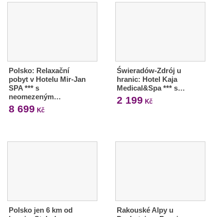
Polsko: Relaxační
Świeradów-Zdrój u
pobyt v Hotelu Mir-Jan
hranic: Hotel Kaja
SPA *** s
Medical&Spa *** s…
neomezeným…
2 199
Kč
8 699
Kč
Polsko jen 6 km od
Rakouské Alpy u