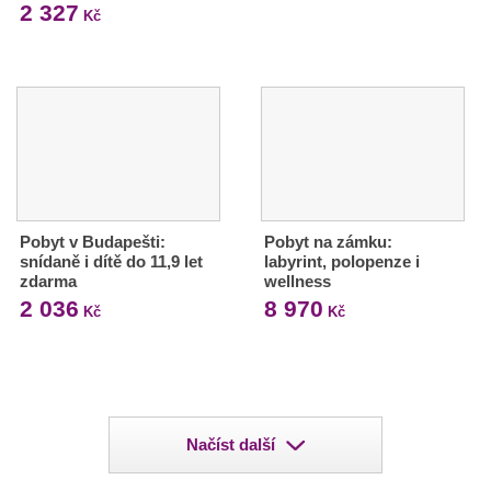
2 327
Kč
Pobyt v Budapešti:
Pobyt na zámku:
snídaně i dítě do 11,9 let
labyrint, polopenze i
zdarma
wellness
2 036
8 970
Kč
Kč
Načíst další