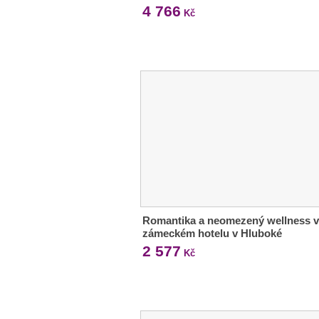
4 766
Kč
Romantika a neomezený wellness v
zámeckém hotelu v Hluboké
2 577
Kč