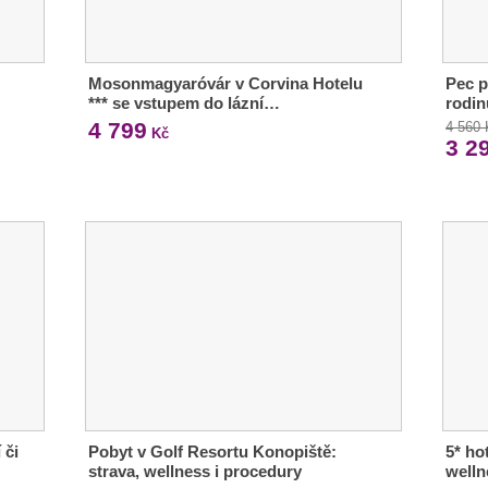
Mosonmagyaróvár v Corvina Hotelu
Pec p
*** se vstupem do lázní…
rodin
4 799
4 560
Kč
3 2
 či
Pobyt v Golf Resortu Konopiště:
5* ho
strava, wellness i procedury
welln