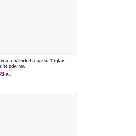
ená u národního parku Triglav:
, dítě zdarma
89
Kč