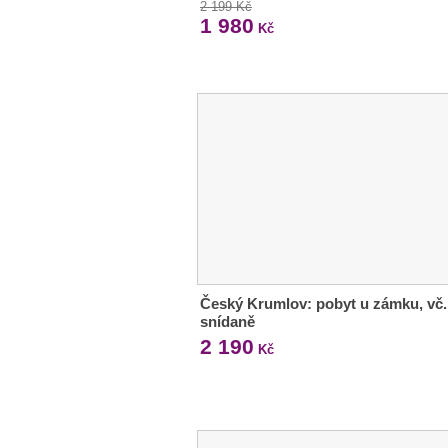
2 199 Kč
1 980
Kč
Český Krumlov: pobyt u zámku, vč.
snídaně
2 190
Kč