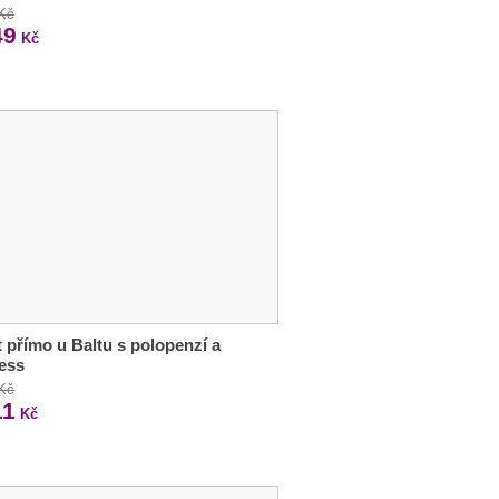
 Kč
49
Kč
 přímo u Baltu s polopenzí a
ess
 Kč
11
Kč