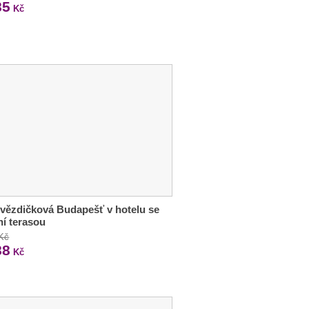
85
Kč
vězdičková Budapešť v hotelu se
ní terasou
 Kč
88
Kč