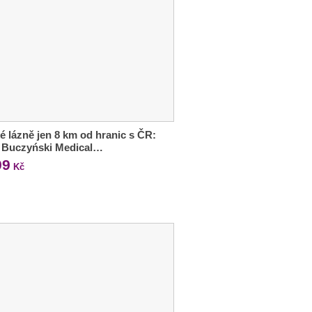
é lázně jen 8 km od hranic s ČR:
l Buczyński Medical…
99
Kč