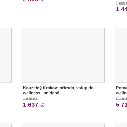
Kč
1 600
1 4
Kouzelný Krakov: příroda, vstup do
Pobyt
wellness i snídaně
welln
1 838 Kč
6 136
1 637
5 7
Kč