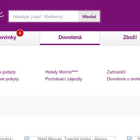
Vyhledávání
Hledat
5
ovinky
Dovolená
Zboží
s pobyty
Hotely Morris****
Zahraničí
vé pobyty
Poznávací zájezdy
Dovolená u moř