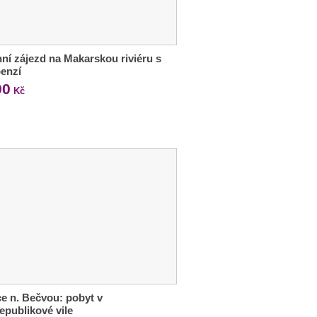
ní zájezd na Makarskou riviéru s
enzí
90
Kč
ce n. Bečvou: pobyt v
epublikové vile