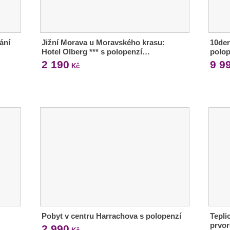
ání
Jižní Morava u Moravského krasu:
10den
Hotel Olberg *** s polopenzí…
polop
2 190
9 9
Kč
Pobyt v centru Harrachova s polopenzí
Tepli
prvor
2 990