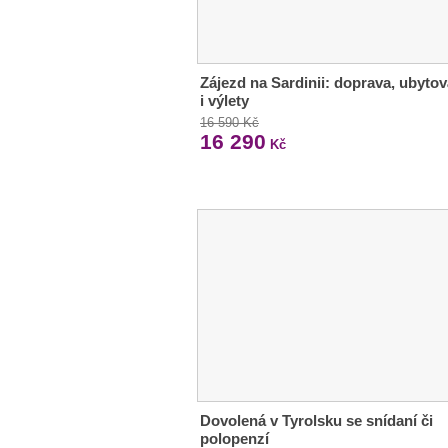
Zájezd na Sardinii: doprava, ubytov
i výlety
16 590 Kč
16 290
Kč
Dovolená v Tyrolsku se snídaní či
polopenzí