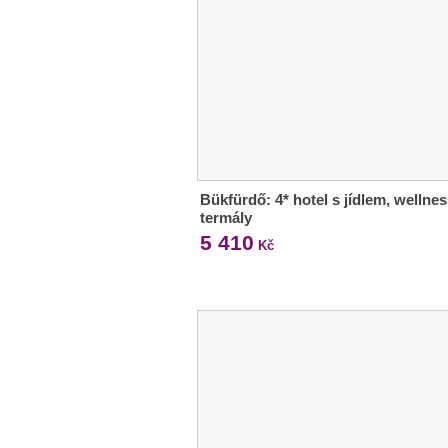
Bükfürdő: 4* hotel s jídlem, wellnes
termály
5 410
Kč