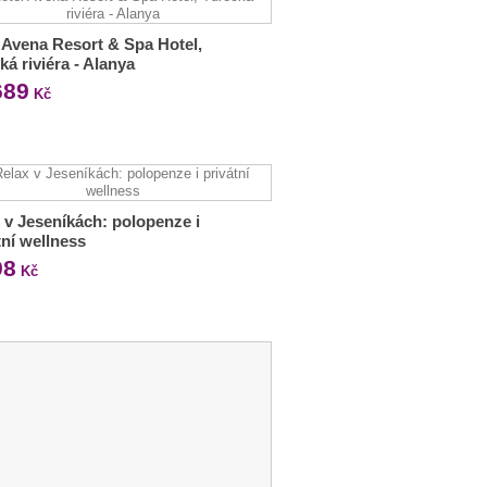
 Avena Resort & Spa Hotel,
ká riviéra - Alanya
689
Kč
 v Jeseníkách: polopenze i
tní wellness
98
Kč