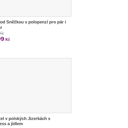
od Sněžkou s polopenzí pro pár i
u
 Kč
99
Kč
tel v polských Jizerkách s
ess a jídlem