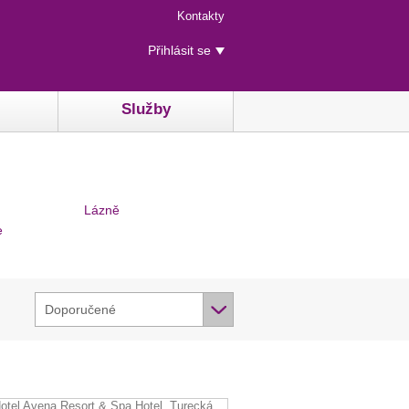
Menu
Kontakty
rychlého
Uživatelské
přístupu
Přihlásit se
menu
Služby
Lázně
e
Doporučené