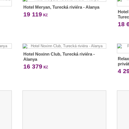
Hotel Meryan, Turecká riviéra - Alanya
Hotel
19 119
Kč
Turec
18 
Hotel Noxinn Club, Turecká riviéra -
Relax
Alanya
privá
16 379
Kč
4 2