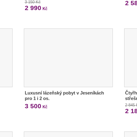
2 5
3 150 Kč
2 990
Kč
Luxusní lázeňský pobyt v Jeseníkách
Čtyřh
pro 1 i 2 os.
střeš
3 500
2 845
Kč
2 1