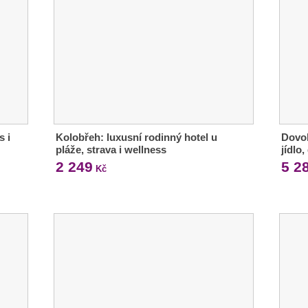
s i
Kolobřeh: luxusní rodinný hotel u
Dovol
pláže, strava i wellness
jídlo
2 249
5 2
Kč