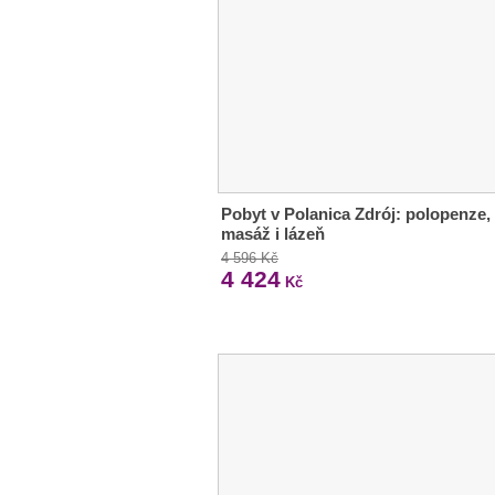
Pobyt v Polanica Zdrój: polopenze,
masáž i lázeň
4 596 Kč
4 424
Kč