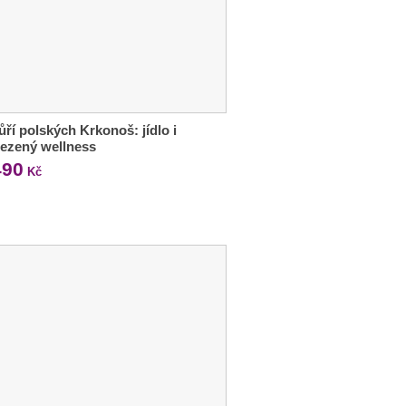
ří polských Krkonoš: jídlo i
ezený wellness
490
Kč