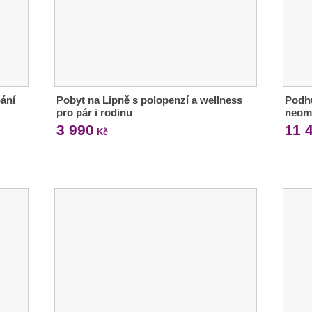
ání
Pobyt na Lipně s polopenzí a wellness
Podhů
pro pár i rodinu
neom
3 990
11 
Kč