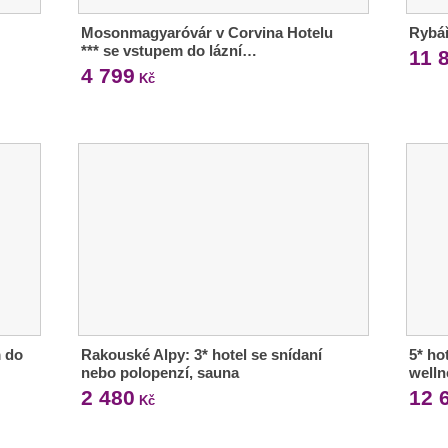
Mosonmagyaróvár v Corvina Hotelu
Rybář
*** se vstupem do lázní…
11 
4 799
Kč
m do
Rakouské Alpy: 3* hotel se snídaní
5* ho
nebo polopenzí, sauna
welln
2 480
12 
Kč