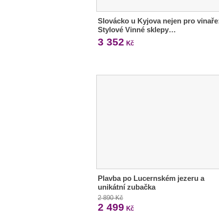
Slovácko u Kyjova nejen pro vinaře
Stylové Vinné sklepy…
3 352
Kč
Plavba po Lucernském jezeru a
unikátní zubačka
2 890 Kč
2 499
Kč