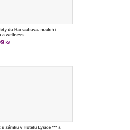
lety do Harrachova: nocleh i
a a wellness
99
Kč
 u zámku v Hotelu Lysice *** s