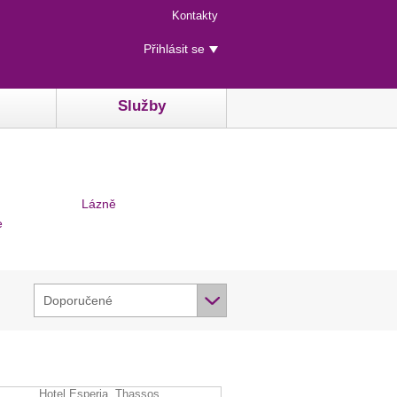
Menu
Kontakty
rychlého
Uživatelské
přístupu
Přihlásit se
menu
Služby
Lázně
e
Doporučené