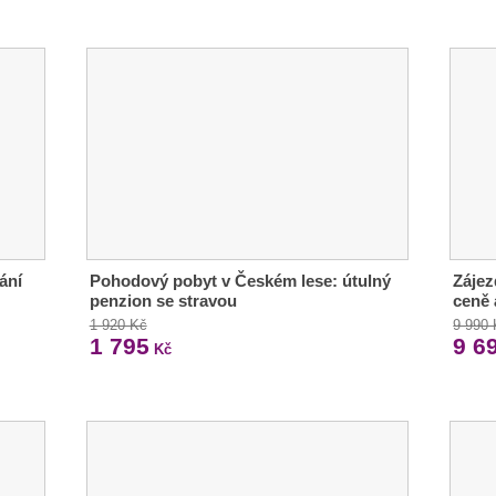
ání
Pohodový pobyt v Českém lese: útulný
Zájez
penzion se stravou
ceně 
1 920 Kč
9 990
1 795
9 6
Kč