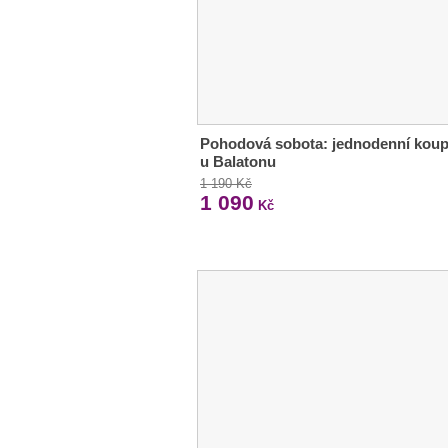
Pohodová sobota: jednodenní koup
u Balatonu
1 190 Kč
1 090
Kč