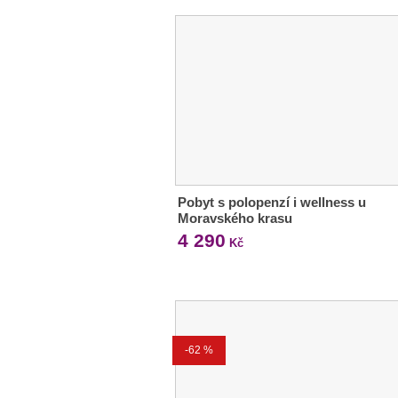
Pobyt s polopenzí i wellness u
Moravského krasu
4 290
Kč
-62 %