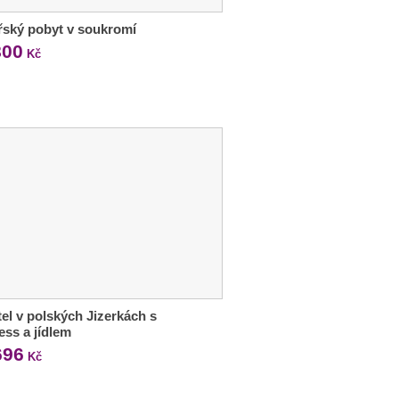
ský pobyt v soukromí
800
Kč
tel v polských Jizerkách s
ess a jídlem
696
Kč