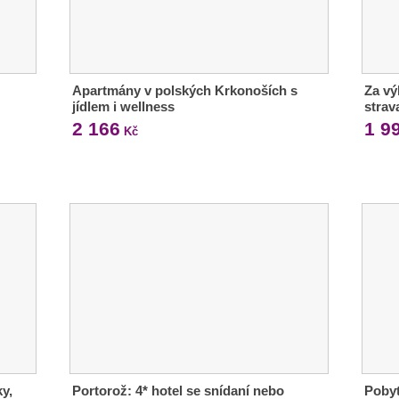
Apartmány v polských Krkonoších s
Za vý
jídlem i wellness
strav
2 166
1 9
Kč
y,
Portorož: 4* hotel se snídaní nebo
Pobyt