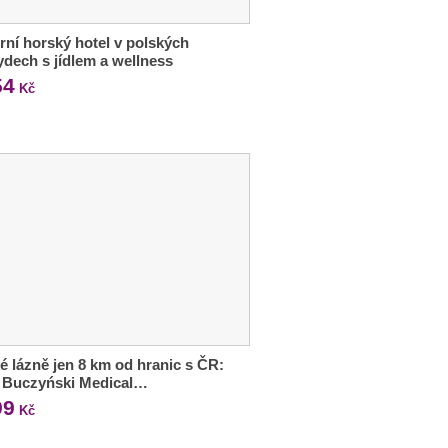
ní horský hotel v polských
dech s jídlem a wellness
54
Kč
é lázně jen 8 km od hranic s ČR:
l Buczyński Medical…
99
Kč