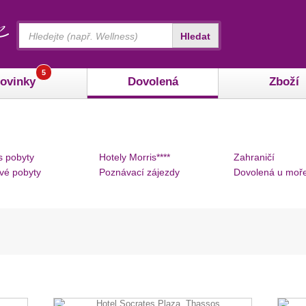
Vyhledávání
Hledat
5
ovinky
Dovolená
Zboží
s pobyty
Hotely Morris****
Zahraničí
vé pobyty
Poznávací zájezdy
Dovolená u moř