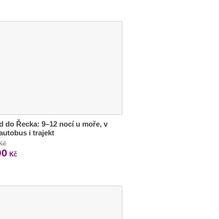
d do Řecka: 9–12 nocí u moře, v
autobus i trajekt
 Kč
90
Kč