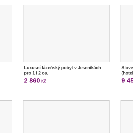
Luxusní lázeňský pobyt v Jeseníkách
Slove
pro 1 i 2 os.
(hote
2 860
9 4
Kč