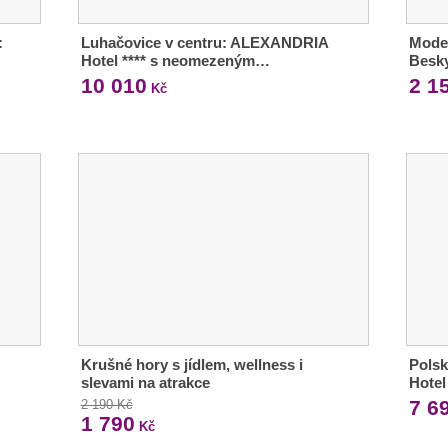
:
Luhačovice v centru: ALEXANDRIA
Moder
Hotel **** s neomezeným…
Besky
10 010
2 1
Kč
Krušné hory s jídlem, wellness i
Polsk
slevami na atrakce
Hote
7 6
2 190 Kč
1 790
Kč