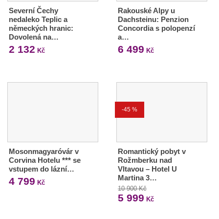
Severní Čechy
Rakouské Alpy u
nedaleko Teplic a
Dachsteinu: Penzion
německých hranic:
Concordia s polopenzí
Dovolená na…
a…
2 132
6 499
Kč
Kč
-45 %
Mosonmagyaróvár v
Romantický pobyt v
Corvina Hotelu *** se
Rožmberku nad
vstupem do lázní…
Vltavou – Hotel U
Martina 3…
4 799
Kč
10 900 Kč
5 999
Kč