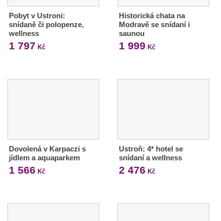
Pobyt v Ustroni:
Historická chata na
snídaně či polopenze,
Modravě se snídaní i
wellness
saunou
1 797
1 999
Kč
Kč
Dovolená v Karpaczi s
Ustroň: 4* hotel se
jídlem a aquaparkem
snídaní a wellness
1 566
2 476
Kč
Kč