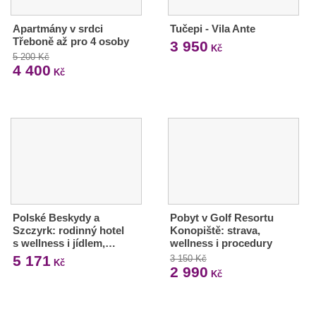
Apartmány v srdci
Tučepi - Vila Ante
Třeboně až pro 4 osoby
3 950
Kč
5 200 Kč
4 400
Kč
Polské Beskydy a
Pobyt v Golf Resortu
Szczyrk: rodinný hotel
Konopiště: strava,
s wellness i jídlem,…
wellness i procedury
5 171
3 150 Kč
Kč
2 990
Kč