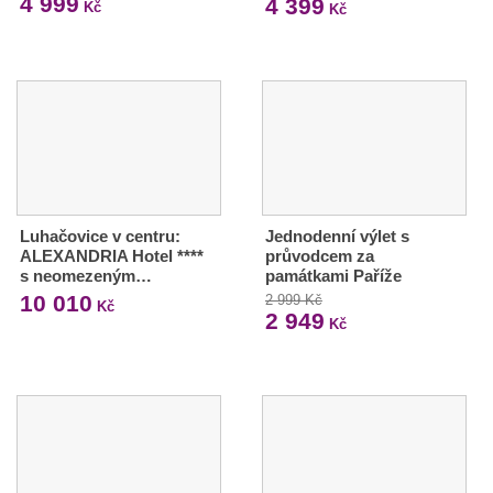
4 999
4 399
Kč
Kč
Luhačovice v centru:
Jednodenní výlet s
ALEXANDRIA Hotel ****
průvodcem za
s neomezeným…
památkami Paříže
10 010
2 999 Kč
Kč
2 949
Kč