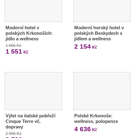
Moderní hotel v
Moderní horský hotel v
polských Krkonoších:
polských Beskydech s
jídlo a wellness
jídlem a wellness
2 154
1 666 Kč
Kč
1 551
Kč
Výlet na italské pobřeží
Polské Krkonoše:
Cinque Terre vč.
wellness, polopenze
dopravy
4 636
Kč
2 990 Kč