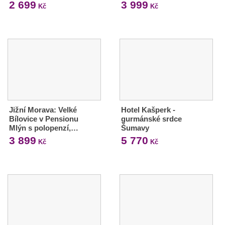
2 699
3 999
Kč
Kč
Jižní Morava: Velké
Hotel Kašperk -
Bílovice v Pensionu
gurmánské srdce
Mlýn s polopenzí,…
Šumavy
3 899
5 770
Kč
Kč