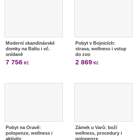
Moderní skandinávské
Pobyt v Bojnicích:
domky na Baltu i vč.
strava, wellness i vstup
snídaně
do zoo
7 756
2 869
Kč
Kč
Pobyt na Oravě:
Zámek u Varů: boží
polopenze, wellness i
wellness, procedury i
aktivity
polopenze