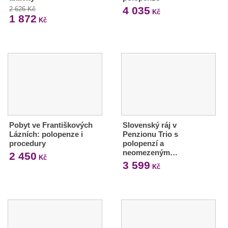
4 035
2 626 Kč
Kč
1 872
Kč
Pobyt ve Františkových
Slovenský ráj v
Lázních: polopenze i
Penzionu Trio s
procedury
polopenzí a
neomezeným…
2 450
Kč
3 599
Kč