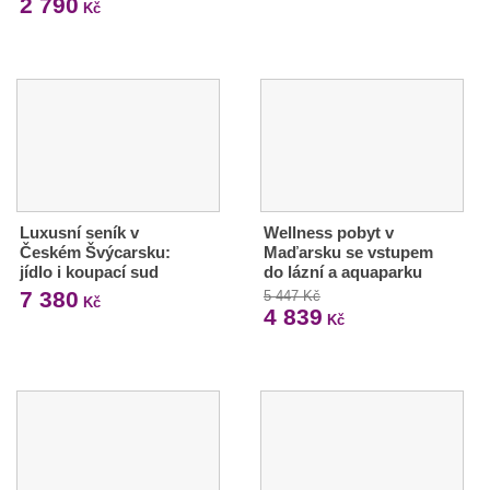
2 790
Kč
Luxusní seník v
Wellness pobyt v
Českém Švýcarsku:
Maďarsku se vstupem
jídlo i koupací sud
do lázní a aquaparku
7 380
5 447 Kč
Kč
4 839
Kč