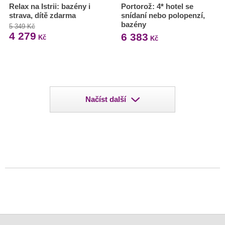
Relax na Istrii: bazény i
Portorož: 4* hotel se
strava, dítě zdarma
snídaní nebo polopenzí,
bazény
5 349 Kč
4 279
6 383
Kč
Kč
Načíst další