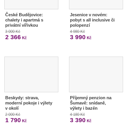
České Budějovice:
Jesenice v novém:
chalety i apartmá s
pobyt s all inclusive či
privátní vířivkou
polopenzí
3 000 Kč
4 980 Kč
2 366
3 990
Kč
Kč
Beskydy: strava,
Příjemný penzion na
moderní pokoje i výlety
Šumavě: snídaně,
v okolí
výlety i bazén
2 000 Kč
4 180 Kč
1 790
3 390
Kč
Kč