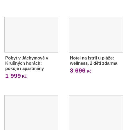
Pobyt v Jáchymově v
Hotel na Istrii u pláže:
Krušných horách:
wellness, 2 děti zdarma
pokoje i apartmány
3 696
Kč
1 999
Kč