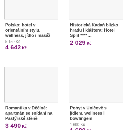
Polsko: hotel v
Historická Kadaň blízko
orientálním stylu,
hradu i kláštera: Hotel
wellness, jídlo i masáž
Split ****…
2 029
5 159 Kč
Kč
4 642
Kč
Romantika v Děčíně:
Pobyt v Uničově s
apartmán se snídaní na
jídlem, wellness i
Pastýřské stěně
bowlingem
3 490
1 690 Kč
Kč