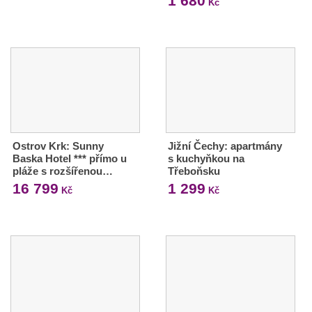
1 680
Kč
Ostrov Krk: Sunny
Jižní Čechy: apartmány
Baska Hotel *** přímo u
s kuchyňkou na
pláže s rozšířenou…
Třeboňsku
16 799
1 299
Kč
Kč