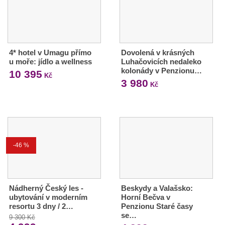
4* hotel v Umagu přímo
Dovolená v krásných
u moře: jídlo a wellness
Luhačovicích nedaleko
kolonády v Penzionu…
10 395
Kč
3 980
Kč
-46 %
Nádherný Český les -
Beskydy a Valašsko:
ubytování v moderním
Horní Bečva v
resortu 3 dny / 2…
Penzionu Staré časy
se…
9 300 Kč