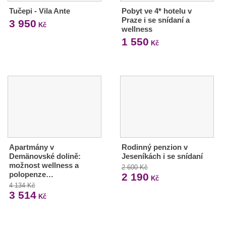
Tučepi - Vila Ante
Pobyt ve 4* hotelu v
Praze i se snídaní a
3 950
Kč
wellness
1 550
Kč
Apartmány v
Rodinný penzion v
Demänovské dolině:
Jeseníkách i se snídaní
možnost wellness a
2 600 Kč
polopenze…
2 190
Kč
4 134 Kč
3 514
Kč