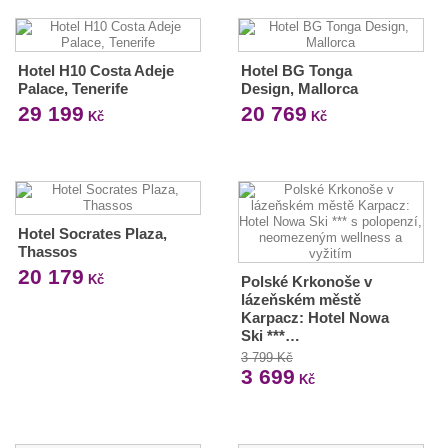
Hotel H10 Costa Adeje
Hotel BG Tonga
Palace, Tenerife
Design, Mallorca
29 199
20 769
Kč
Kč
Hotel Socrates Plaza,
Thassos
20 179
Kč
Polské Krkonoše v
lázeňském městě
Karpacz: Hotel Nowa
Ski ***…
3 799 Kč
3 699
Kč