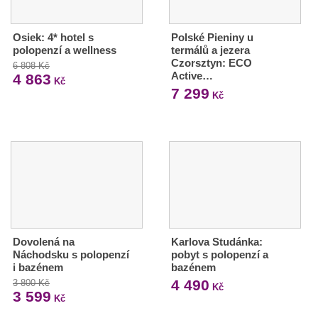
Osiek: 4* hotel s
Polské Pieniny u
polopenzí a wellness
termálů a jezera
Czorsztyn: ECO
6 808 Kč
Active…
4 863
Kč
7 299
Kč
Dovolená na
Karlova Studánka:
Náchodsku s polopenzí
pobyt s polopenzí a
i bazénem
bazénem
4 490
3 800 Kč
Kč
3 599
Kč