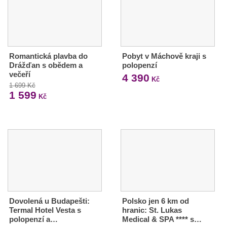
Romantická plavba do
Pobyt v Máchově kraji s
Drážďan s obědem a
polopenzí
večeří
4 390
Kč
1 699 Kč
1 599
Kč
Dovolená u Budapešti:
Polsko jen 6 km od
Termal Hotel Vesta s
hranic: St. Lukas
polopenzí a…
Medical & SPA **** s…