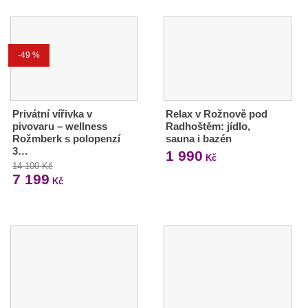
-49 %
Privátní vířivka v
Relax v Rožnově pod
pivovaru – wellness
Radhoštěm: jídlo,
Rožmberk s polopenzí
sauna i bazén
3…
1 990
Kč
14 100 Kč
7 199
Kč