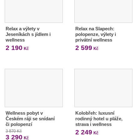
Relax a výlety v
Relax na Slapech:
Jeseníkách s jídlem i
polopenze, výlety i
wellness
privátní wellness
2 190
2 599
Kč
Kč
Wellness pobyt v
Kolobřeh: luxusní
Českém ráji se snídaní
rodinný hotel u pláže,
či polopenzí
strava i wellness
2 249
3 870 Kč
Kč
3 290
Kč