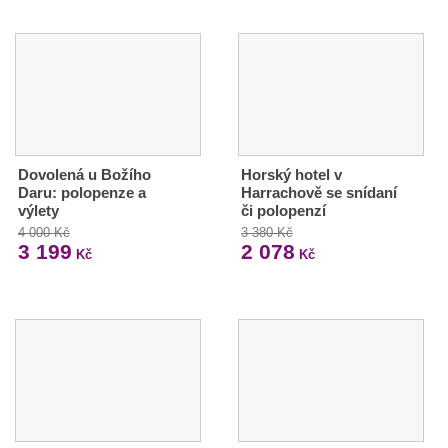
Dovolená u Božího
Horský hotel v
Daru: polopenze a
Harrachově se snídaní
výlety
či polopenzí
4 000 Kč
3 380 Kč
3 199
2 078
Kč
Kč