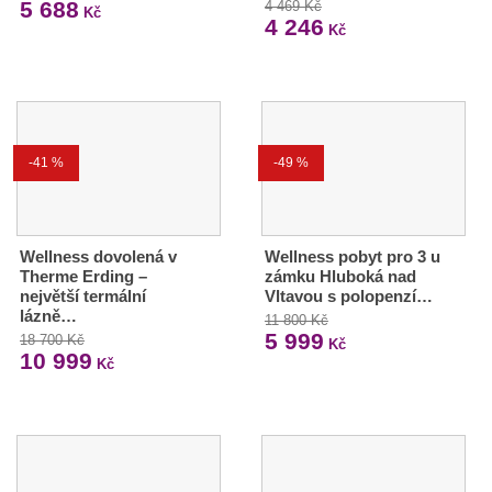
5 688
4 469 Kč
Kč
4 246
Kč
-41 %
-49 %
Wellness dovolená v
Wellness pobyt pro 3 u
Therme Erding –
zámku Hluboká nad
největší termální
Vltavou s polopenzí…
lázně…
11 800 Kč
5 999
18 700 Kč
Kč
10 999
Kč