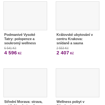
Podmanivé Vysoké
Královské ubytování v
Tatry: polopenze a
centru Krakova:
soukromý wellness
snídaně a sauna
6 541 Kč
2 553 Kč
4 596
2 407
Kč
Kč
Střední Morava: strava,
Wellness pobyt v