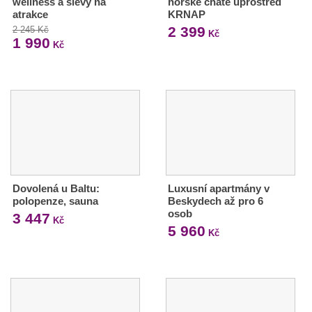
wellness a slevy na
horské chatě uprostřed
atrakce
KRNAP
2 399
2 245 Kč
Kč
1 990
Kč
Dovolená u Baltu:
Luxusní apartmány v
polopenze, sauna
Beskydech až pro 6
osob
3 447
Kč
5 960
Kč