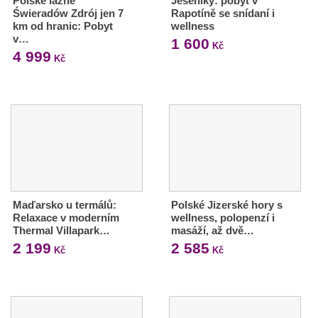
Polské lázně
Jeseníky: pobyt v
Świeradów Zdrój jen 7
Rapotíně se snídaní i
km od hranic: Pobyt
wellness
v…
1 600
Kč
4 999
Kč
Maďarsko u termálů:
Polské Jizerské hory s
Relaxace v moderním
wellness, polopenzí i
Thermal Villapark…
masáží, až dvě…
2 199
2 585
Kč
Kč