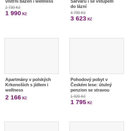
vnitřní bazén i wellness
Sárváru i se vstupem
do lázní
2 730 Kč
1 990
4 790 Kč
Kč
3 623
Kč
Apartmány v polských
Pohodový pobyt v
Krkonoších s jídlem i
Českém lese: útulný
wellness
penzion se stravou
2 166
1 920 Kč
Kč
1 795
Kč