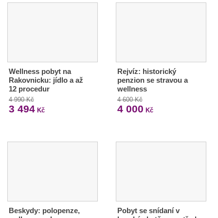
Wellness pobyt na
Rejvíz: historický
Rakovnicku: jídlo a až
penzion se stravou a
12 procedur
wellness
4 990 Kč
4 600 Kč
3 494
4 000
Kč
Kč
Beskydy: polopenze,
Pobyt se snídaní v