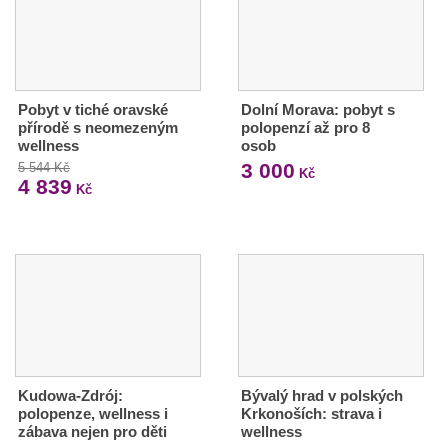
Pobyt v tiché oravské
Dolní Morava: pobyt s
přírodě s neomezeným
polopenzí až pro 8
wellness
osob
3 000
5 544 Kč
Kč
4 839
Kč
Kudowa-Zdrój:
Bývalý hrad v polských
polopenze, wellness i
Krkonoších: strava i
zábava nejen pro děti
wellness