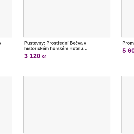
v
Pustevny: Prostřední Bečva v
Proma
historickém horském Hotelu…
5 6
3 120
Kč