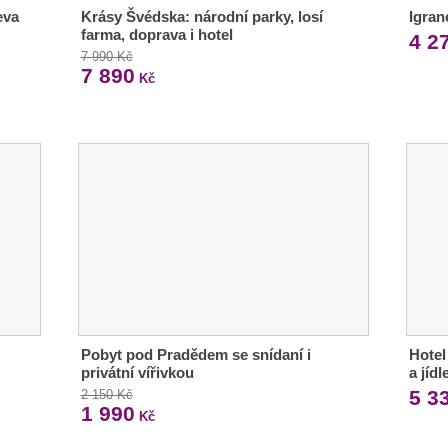
eva
Krásy Švédska: národní parky, losí
Igran
farma, doprava i hotel
4 2
7 990 Kč
7 890
Kč
Pobyt pod Pradědem se snídaní i
Hotel
privátní vířivkou
a jíd
5 3
2 150 Kč
1 990
Kč