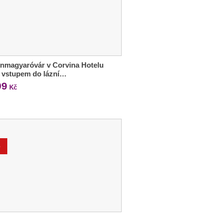
nmagyaróvár v Corvina Hotelu
e vstupem do lázní…
99
Kč
%