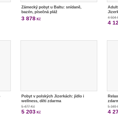
Zámecký pobyt u Baltu: snídaně,
Adult
bazén, písečná pláž
Jizer
3 878
4 504
Kč
4 1
o
Pobyt v polských Jizerkách: jídlo i
Relax 
wellness, děti zdarma
zdar
5 477 Kč
5 349
5 203
4 2
Kč