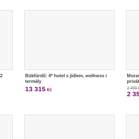
 2
Bükfürdő: 4* hotel s jídlem, wellness i
Morav
termály
privá
13 315
2 490
Kč
2 3