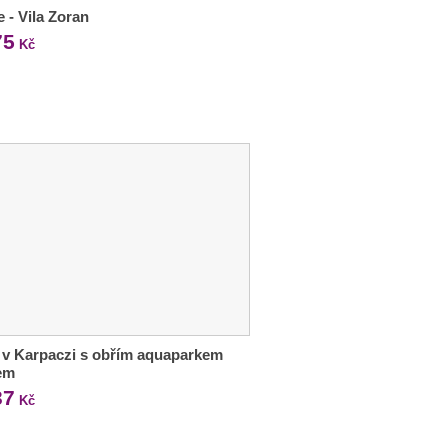
e - Vila Zoran
75
Kč
 v Karpaczi s obřím aquaparkem
lem
37
Kč