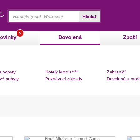
Vyhledávání
Hledat
5
ovinky
Dovolená
Zboží
s pobyty
Hotely Morris****
Zahraničí
vé pobyty
Poznávací zájezdy
Dovolená u moř