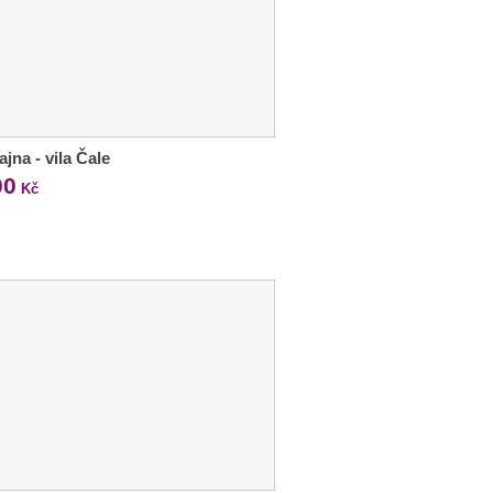
jna - vila Čale
00
Kč