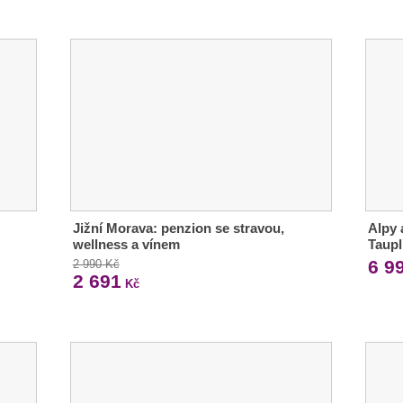
Jižní Morava: penzion se stravou,
Alpy 
wellness a vínem
Taupl
6 9
2 990 Kč
2 691
Kč