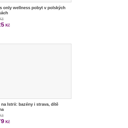
s only wellness pobyt v polských
kách
 Kč
25
Kč
na Istrii: bazény i strava, dítě
ma
 Kč
79
Kč