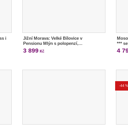
ss i
Jižní Morava: Velké Bílovice v
Moso
Pensionu Mlýn s polopenzí,…
*** s
3 899
4 7
Kč
-44 