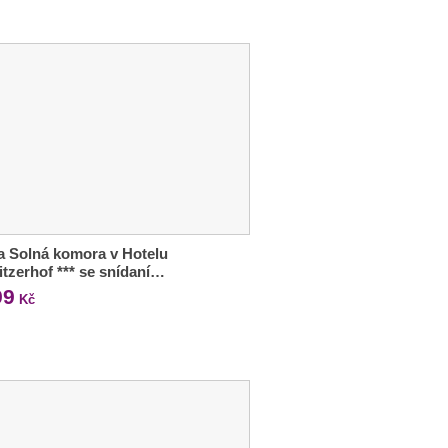
a Solná komora v Hotelu
itzerhof *** se snídaní…
99
Kč