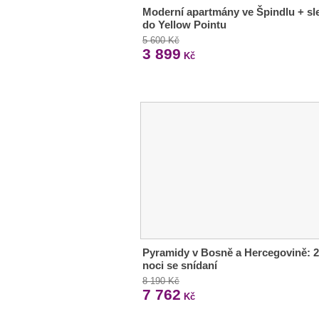
Moderní apartmány ve Špindlu + sl
do Yellow Pointu
5 600 Kč
3 899
Kč
Pyramidy v Bosně a Hercegovině: 2
noci se snídaní
8 190 Kč
7 762
Kč