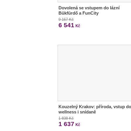
Dovolená se vstupem do lázní
Bükfürdő a FunCity
9 167 Kč
6 541
Kč
Kouzelný Krakov: příroda, vstup d
wellness i snídaně
1 838 Kč
1 637
Kč