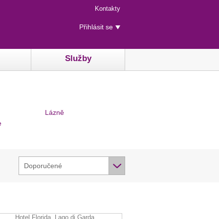
Menu
Kontakty
rychlého
Uživatelské
přístupu
Přihlásit se
menu
Služby
Lázně
e
Doporučené