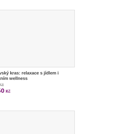
ský kras: relaxace s jídlem i
tním wellness
 Kč
50
Kč