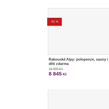
-51 %
Rakouské Alpy: polopenze, sauny i
děti zdarma
18 090 Kč
8 845
Kč