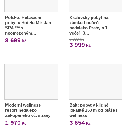
Polsko: Relaxační
Královský pobyt na
pobyt v Hotelu Mir-Jan
zámku Loučeň
SPA *** s
nedaleko Prahy s 1
neomezeným…
večeří 3…
8 699
7 800 Kč
Kč
3 999
Kč
Moderní wellness
Balt: pobyt v klidné
resort nedaleko
lokalitě 250 m od pláže i
Zakopaného vč. stravy
wellness
1 970
3 654
Kč
Kč