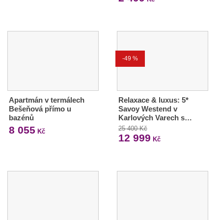
-49 %
Apartmán v termálech
Relaxace & luxus: 5*
Bešeňová přímo u
Savoy Westend v
bazénů
Karlových Varech s…
8 055
25 400 Kč
Kč
12 999
Kč