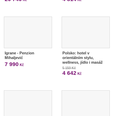
Igrane - Penzion
Polsko: hotel v
Mihaljević
orientálním stylu,
wellness, jídlo i masáž
7 990
Kč
5 159 Kč
4 642
Kč