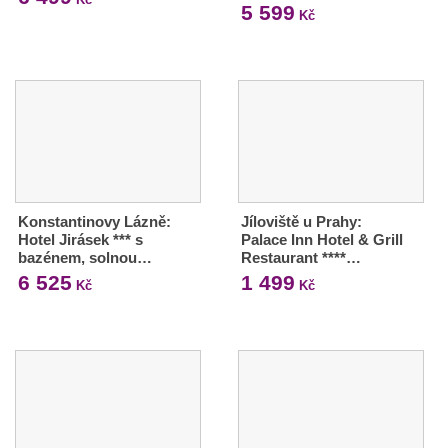
5 599
Kč
Konstantinovy Lázně:
Jíloviště u Prahy:
Hotel Jirásek *** s
Palace Inn Hotel & Grill
bazénem, solnou…
Restaurant ****…
6 525
1 499
Kč
Kč