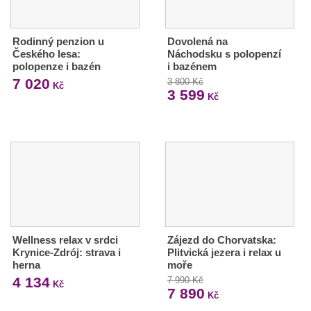
Rodinný penzion u
Dovolená na
Českého lesa:
Náchodsku s polopenzí
polopenze i bazén
i bazénem
7 020
3 800 Kč
Kč
3 599
Kč
Wellness relax v srdci
Zájezd do Chorvatska:
Krynice-Zdrój: strava i
Plitvická jezera i relax u
herna
moře
4 134
7 990 Kč
Kč
7 890
Kč