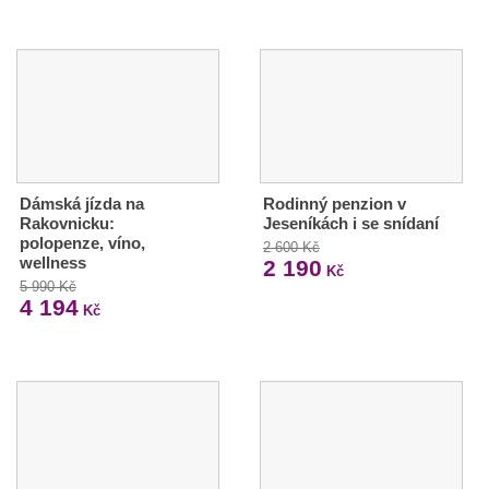
Dámská jízda na
Rodinný penzion v
Rakovnicku:
Jeseníkách i se snídaní
polopenze, víno,
2 600 Kč
wellness
2 190
Kč
5 990 Kč
4 194
Kč