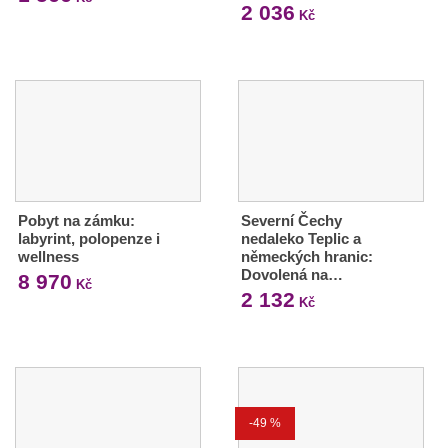
2 036
Kč
Pobyt na zámku:
Severní Čechy
labyrint, polopenze i
nedaleko Teplic a
wellness
německých hranic:
Dovolená na…
8 970
Kč
2 132
Kč
-49 %