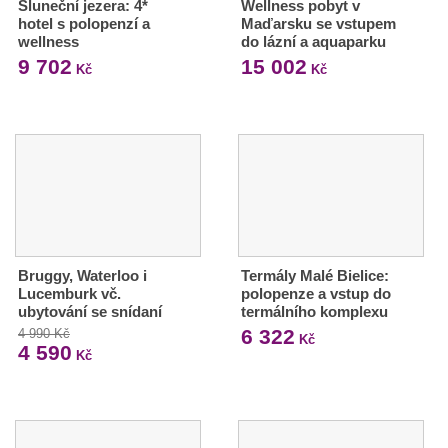
Sluneční jezera: 4*
Wellness pobyt v
hotel s polopenzí a
Maďarsku se vstupem
wellness
do lázní a aquaparku
9 702
15 002
Kč
Kč
Bruggy, Waterloo i
Termály Malé Bielice:
Lucemburk vč.
polopenze a vstup do
ubytování se snídaní
termálního komplexu
6 322
4 990 Kč
Kč
4 590
Kč