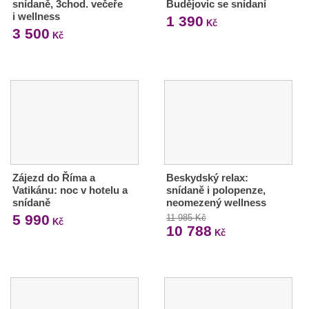
snídaně, 3chod. večeře
Budějovic se snídaní
i wellness
1 390
Kč
3 500
Kč
Zájezd do Říma a
Beskydský relax:
Vatikánu: noc v hotelu a
snídaně i polopenze,
snídaně
neomezený wellness
5 990
11 985 Kč
Kč
10 788
Kč