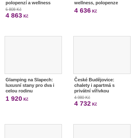
polopenzí a wellness
wellness, polopenze
4 636
6 808 Kč
Kč
4 863
Kč
Glamping na Slapech:
České Budějovice:
luxusní stany pro dva i
chalety i apartmá s
celou rodinu
privátní vířivkou
1 920
4 980 Kč
Kč
4 732
Kč