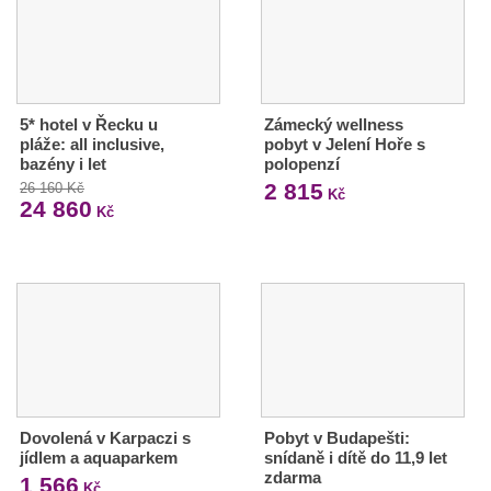
5* hotel v Řecku u
Zámecký wellness
pláže: all inclusive,
pobyt v Jelení Hoře s
bazény i let
polopenzí
2 815
26 160 Kč
Kč
24 860
Kč
Dovolená v Karpaczi s
Pobyt v Budapešti:
jídlem a aquaparkem
snídaně i dítě do 11,9 let
zdarma
1 566
Kč