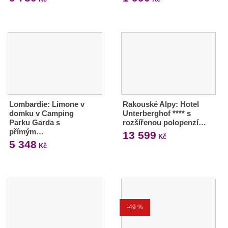
Lombardie: Limone v
Rakouské Alpy: Hotel
domku v Camping
Unterberghof **** s
Parku Garda s
rozšířenou polopenzí…
přímým…
13 599
Kč
5 348
Kč
-49 %