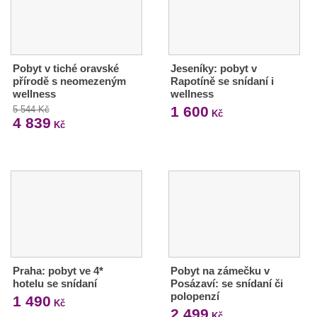
Pobyt v tiché oravské
Jeseníky: pobyt v
přírodě s neomezeným
Rapotíně se snídaní i
wellness
wellness
1 600
5 544 Kč
Kč
4 839
Kč
Praha: pobyt ve 4*
Pobyt na zámečku v
hotelu se snídaní
Posázaví: se snídaní či
polopenzí
1 490
Kč
2 499
Kč