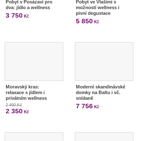
Pobyt v Posázaví pro
Pobyt ve Vlašimi s
dva: jídlo a wellness
možností wellness i
pivní degustace
3 750
Kč
5 850
Kč
Moravský kras:
Moderní skandinávské
relaxace s jídlem i
domky na Baltu i vč.
privátním wellness
snídaně
7 756
2 490 Kč
Kč
2 350
Kč