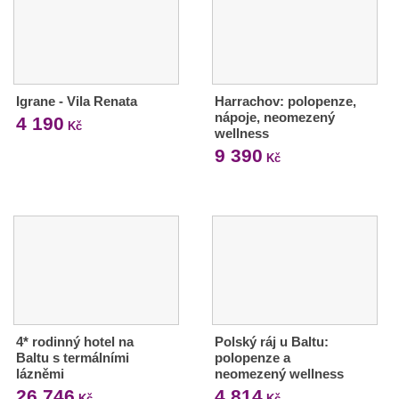
Igrane - Vila Renata
Harrachov: polopenze,
nápoje, neomezený
4 190
Kč
wellness
9 390
Kč
4* rodinný hotel na
Polský ráj u Baltu:
Baltu s termálními
polopenze a
lázněmi
neomezený wellness
26 746
4 814
Kč
Kč