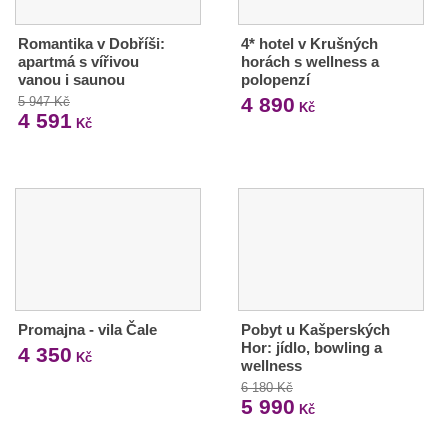
Romantika v Dobříši:
4* hotel v Krušných
apartmá s vířivou
horách s wellness a
vanou i saunou
polopenzí
4 890
5 947 Kč
Kč
4 591
Kč
Promajna - vila Čale
Pobyt u Kašperských
Hor: jídlo, bowling a
4 350
Kč
wellness
6 180 Kč
5 990
Kč