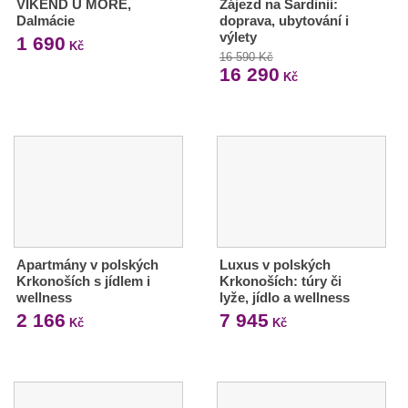
VÍKEND U MOŘE,
Zájezd na Sardinii:
Dalmácie
doprava, ubytování i
výlety
1 690
Kč
16 590 Kč
16 290
Kč
Apartmány v polských
Luxus v polských
Krkonoších s jídlem i
Krkonoších: túry či
wellness
lyže, jídlo a wellness
2 166
7 945
Kč
Kč