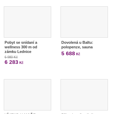
Pobyt se snídaní a
Dovolená u Baltu:
wellness 300 m od
polopenze, sauna
zámku Lednice
5 688
Kč
6 980 Kč
6 283
Kč