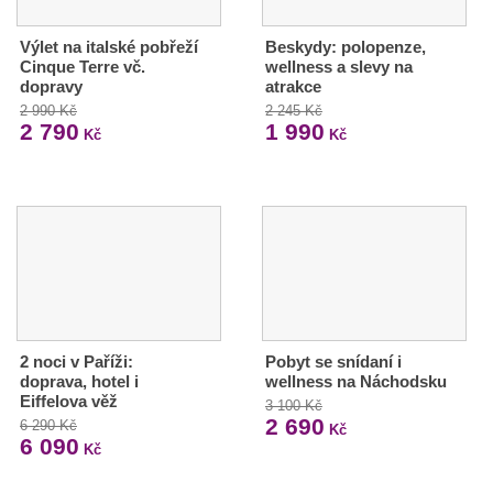
Výlet na italské pobřeží
Beskydy: polopenze,
Cinque Terre vč.
wellness a slevy na
dopravy
atrakce
2 990 Kč
2 245 Kč
2 790
1 990
Kč
Kč
2 noci v Paříži:
Pobyt se snídaní i
doprava, hotel i
wellness na Náchodsku
Eiffelova věž
3 100 Kč
2 690
6 290 Kč
Kč
6 090
Kč