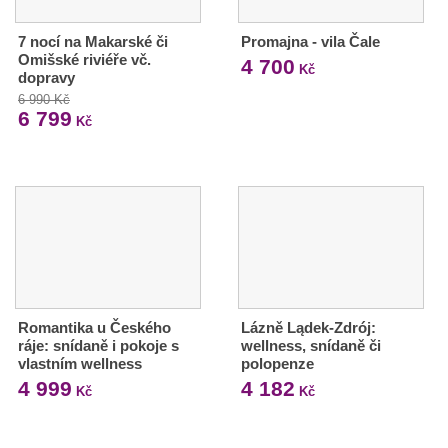
7 nocí na Makarské či
Promajna - vila Čale
Omišské riviéře vč.
4 700
Kč
dopravy
6 990 Kč
6 799
Kč
Romantika u Českého
Lázně Lądek-Zdrój:
ráje: snídaně i pokoje s
wellness, snídaně či
vlastním wellness
polopenze
4 999
4 182
Kč
Kč