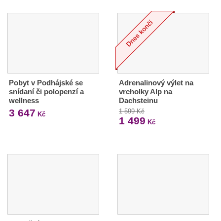
Pobyt v Podhájské se
Adrenalinový výlet na
snídaní či polopenzí a
vrcholky Alp na
wellness
Dachsteinu
3 647
1 599 Kč
Kč
1 499
Kč