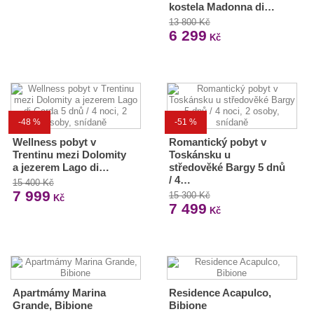
kostela Madonna di…
13 800 Kč
6 299
Kč
-48 %
-51 %
Wellness pobyt v
Romantický pobyt v
Trentinu mezi Dolomity
Toskánsku u
a jezerem Lago di…
středověké Bargy 5 dnů
/ 4…
15 400 Kč
7 999
15 300 Kč
Kč
7 499
Kč
Apartmámy Marina
Residence Acapulco,
Grande, Bibione
Bibione