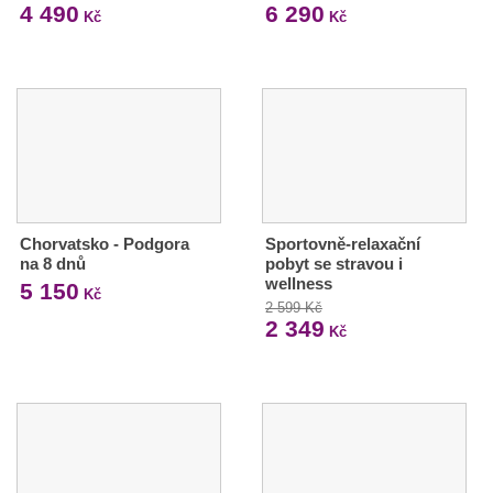
4 490
6 290
Kč
Kč
Chorvatsko - Podgora
Sportovně-relaxační
na 8 dnů
pobyt se stravou i
wellness
5 150
Kč
2 599 Kč
2 349
Kč