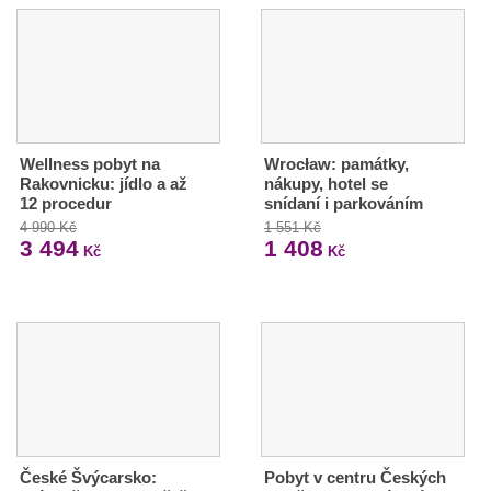
Wellness pobyt na
Wrocław: památky,
Rakovnicku: jídlo a až
nákupy, hotel se
12 procedur
snídaní i parkováním
4 990 Kč
1 551 Kč
3 494
1 408
Kč
Kč
České Švýcarsko:
Pobyt v centru Českých