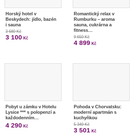
Horský hotel v
Romantický relax v
Beskydech: jídlo, bazén
Rumburku – aroma
i sauna
sauna, cukrárna a
fitness…
3 680 Kč
3 100
9 650 Kč
Kč
4 899
Kč
Pobyt u zámku v Hotelu
Pohoda v Chorvatsku:
Lysice *** s polopenzí a
moderní apartmán s
každodenním…
kuchyňkou
4 290
5 349 Kč
Kč
3 501
Kč