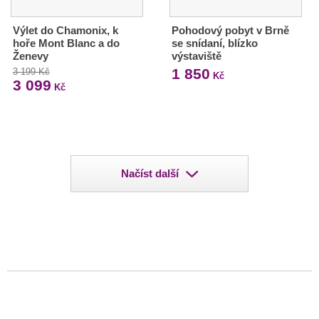
Výlet do Chamonix, k
Pohodový pobyt v Brně
hoře Mont Blanc a do
se snídaní, blízko
Ženevy
výstaviště
1 850
3 199 Kč
Kč
3 099
Kč
Načíst další