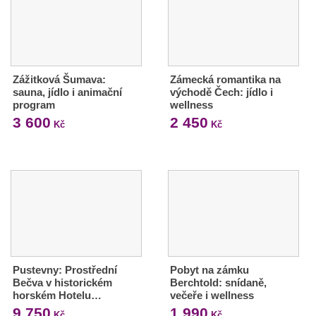
Zážitková Šumava:
Zámecká romantika na
sauna, jídlo i animační
východě Čech: jídlo i
program
wellness
3 600
2 450
Kč
Kč
Pustevny: Prostřední
Pobyt na zámku
Bečva v historickém
Berchtold: snídaně,
horském Hotelu…
večeře i wellness
9 750
1 990
Kč
Kč