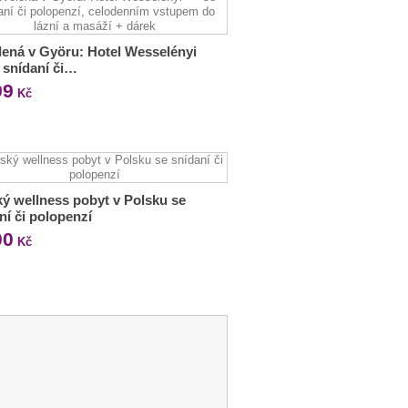
ená v Györu: Hotel Wesselényi
e snídaní či…
99
Kč
ý wellness pobyt v Polsku se
ní či polopenzí
00
Kč