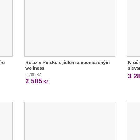
éře
Relax v Polsku s jídlem a neomezeným
Krušn
wellness
sleva
3 2
2 700 Kč
2 585
Kč