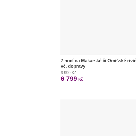
7 nocí na Makarské či Omišské rivi
vč. dopravy
6 990 Kč
6 799
Kč