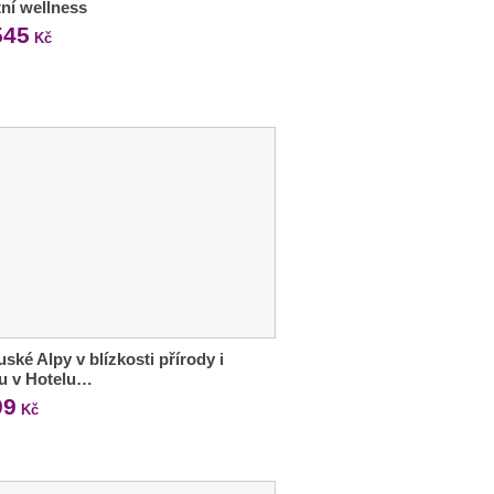
tní wellness
545
Kč
ské Alpy v blízkosti přírody i
u v Hotelu…
99
Kč