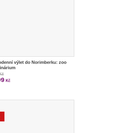
denní výlet do Norimberku: zoo
finárium
 Kč
99
Kč
%