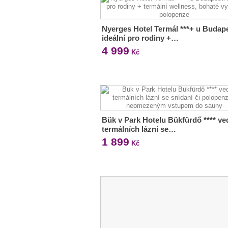
Nyerges Hotel Termál ***+ u Budape
ideální pro rodiny +…
4 999
Kč
Bük v Park Hotelu Bükfürdő **** ve
termálních lázní se…
1 899
Kč