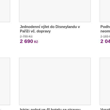
Jednodenní výlet do Disneylandu v
Podhů
Paříži vč. dopravy
neom
2 790 Kč
2 183
2 690
2 0
Kč
,
Istrie: pobyt ve 4* hotelu se stravou,
Vysok