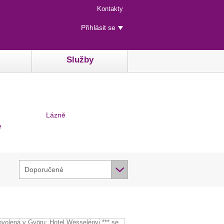
Menu
Kontakty
rychlého
Uživatelské
přístupu
Přihlásit se
menu
Služby
Lázně
e
Doporučené