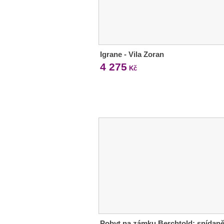
Igrane - Vila Zoran
4 275
Kč
Pobyt na zámku Berchtold: snídaně