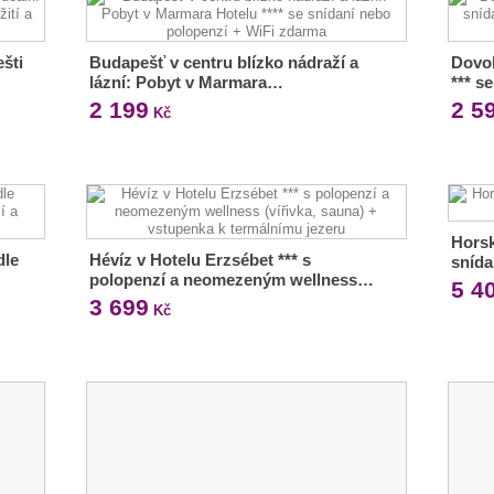
šti
Budapešť v centru blízko nádraží a
Dovol
lázní: Pobyt v Marmara…
*** s
2 199
2 5
Kč
Horsk
dle
Hévíz v Hotelu Erzsébet *** s
snída
polopenzí a neomezeným wellness…
5 4
3 699
Kč