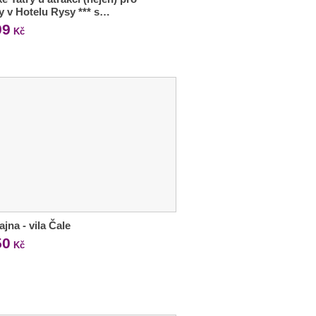
y v Hotelu Rysy *** s…
99
Kč
jna - vila Čale
50
Kč