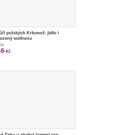
ří polských Krkonoš: jídlo i
ezený wellness
 Kč
45
Kč
é Tatry u atrakcí (nejen) pro