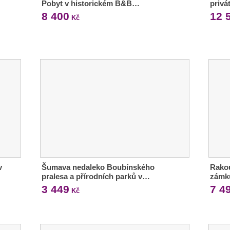
Pobyt v historickém B&B…
privá
8 400
12 
Kč
v
Šumava nedaleko Boubínského
Rakou
pralesa a přírodních parků v…
zámk
3 449
7 4
Kč