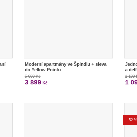
aní
Moderní apartmány ve Špindlu + sleva
Jedno
do Yellow Pointu
a del
5 600 Kč
1 199
3 899
1 0
Kč
-52 