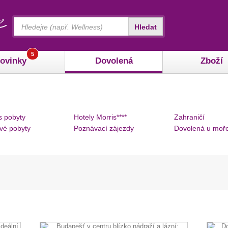
Vyhledávání
Hledat
5
ovinky
Dovolená
Zboží
s pobyty
Hotely Morris****
Zahraničí
vé pobyty
Poznávací zájezdy
Dovolená u moř