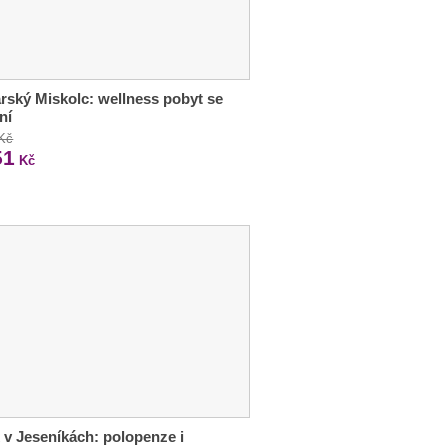
ský Miskolc: wellness pobyt se
ní
 Kč
51
Kč
 v Jeseníkách: polopenze i