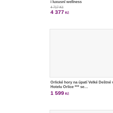
i luxusní wellness
4 717 Kč
4 377
Kč
Orlické hory na úpatí Velké Deštné 
Hotelu Orlice *** se…
1 599
Kč