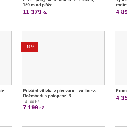
150 m od pláže
rodin
11 379
4 8
Kč
-49 %
ie
Privátní vířivka v pivovaru – wellness
Proma
Rožmberk s polopenzí 3…
4 3
14 100 Kč
7 199
Kč