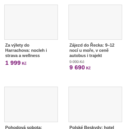
Za výlety do
Zájezd do Řecka: 9–12
Harrachova: nocleh i
nocí u moře, v ceně
strava a wellness
autobus i trajekt
1 999
9 990 Kč
Kč
9 690
Kč
Pohodová sobota:
Polské Beskydy: hotel