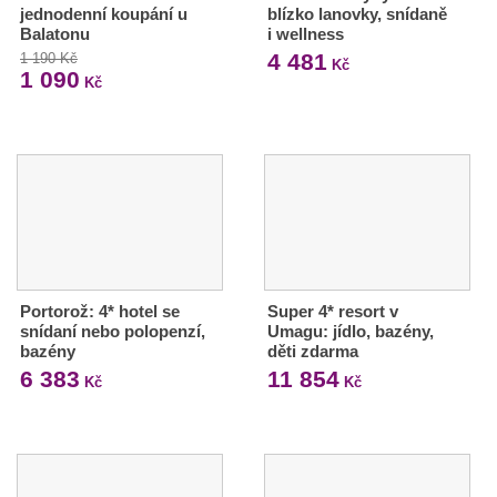
jednodenní koupání u
blízko lanovky, snídaně
Balatonu
i wellness
4 481
1 190 Kč
Kč
1 090
Kč
Portorož: 4* hotel se
Super 4* resort v
snídaní nebo polopenzí,
Umagu: jídlo, bazény,
bazény
děti zdarma
6 383
11 854
Kč
Kč