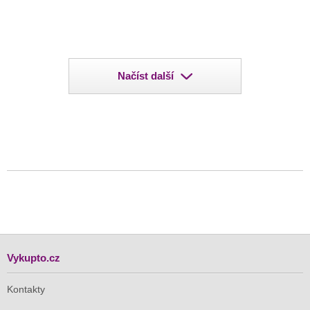
Načíst další
Vykupto.cz
Kontakty