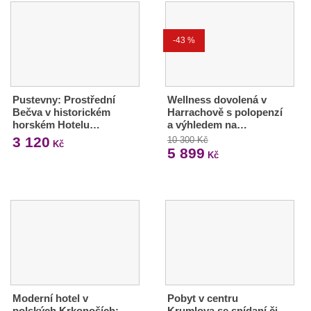
-43 %
Pustevny: Prostřední
Wellness dovolená v
Bečva v historickém
Harrachově s polopenzí
horském Hotelu…
a výhledem na…
3 120
10 300 Kč
Kč
5 899
Kč
Moderní hotel v
Pobyt v centru
polských Krkonoších:
Krumlova se snídaní či