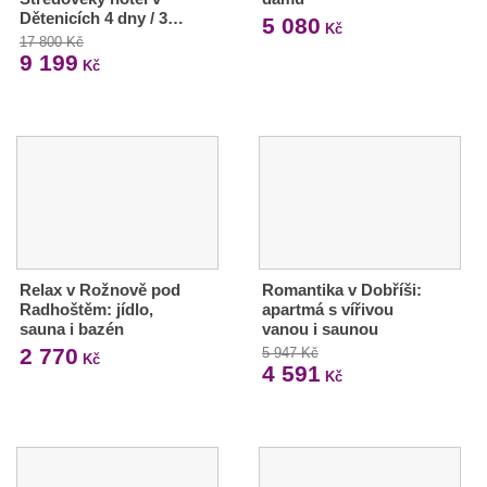
Dětenicích 4 dny / 3…
5 080
Kč
17 800 Kč
9 199
Kč
Relax v Rožnově pod
Romantika v Dobříši:
Radhoštěm: jídlo,
apartmá s vířivou
sauna i bazén
vanou i saunou
2 770
5 947 Kč
Kč
4 591
Kč