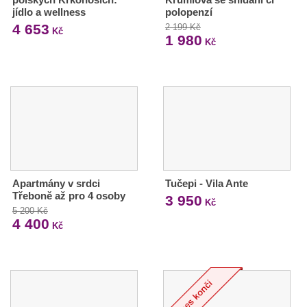
jídlo a wellness
polopenzí
4 653
2 199 Kč
Kč
1 980
Kč
Apartmány v srdci
Tučepi - Vila Ante
Třeboně až pro 4 osoby
3 950
Kč
5 200 Kč
4 400
Kč