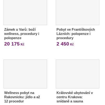
Zámek u Varů: boží
Pobyt ve Františkových
wellness, procedury i
Lázních: polopenze i
polopenze
procedury
20 175
2 450
Kč
Kč
Wellness pobyt na
Královské ubytování v
Rakovnicku: jídlo a až
centru Krakova:
12 procedur
snídaně a sauna