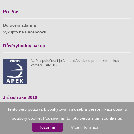
Pro Vás
Doručení zdarma
Vykupto na Facebooku
Důvěryhodný nákup
Naše společnost je členem Asociace pro elektronickou
komerci (APEK)
Již od roku 2010
Tento web používá k poskytování služeb a personifikaci obsahu
59 tis.
1 511 mil.
soubory cookie. Používáním tohoto webu s tím souhlasíte.
spuštěných nabídek
ušetřeno nákupy
Rozumím
Více informací