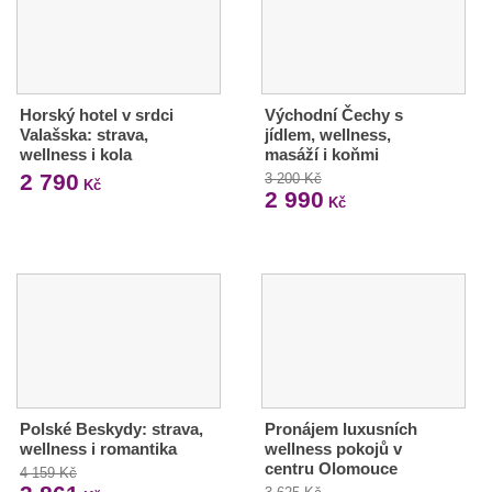
Horský hotel v srdci
Východní Čechy s
Valašska: strava,
jídlem, wellness,
wellness i kola
masáží i koňmi
2 790
3 200 Kč
Kč
2 990
Kč
Polské Beskydy: strava,
Pronájem luxusních
wellness i romantika
wellness pokojů v
centru Olomouce
4 159 Kč