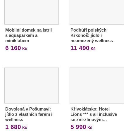
Mobilní domek na Istrii
Podhůří polských
s aquaparkem a
Krkonoš: jídlo i
miniklubem
neomezený wellness
6 160
11 490
Kč
Kč
Dovolená v Pošumaví:
Křivoklátsko: Hotel
jídlo z vlastních farem i
Lions *** s all inclusive
wellness
se zmrzlinovým…
1 680
5 990
Kč
Kč