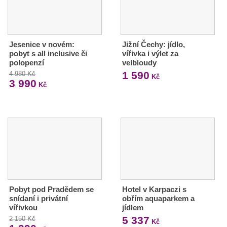
Jesenice v novém:
Jižní Čechy: jídlo,
pobyt s all inclusive či
vířivka i výlet za
polopenzí
velbloudy
1 590
4 980 Kč
Kč
3 990
Kč
Pobyt pod Pradědem se
Hotel v Karpaczi s
snídaní i privátní
obřím aquaparkem a
vířivkou
jídlem
5 337
2 150 Kč
Kč