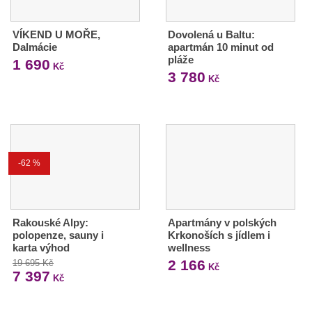
VÍKEND U MOŘE,
Dovolená u Baltu:
Dalmácie
apartmán 10 minut od
pláže
1 690
Kč
3 780
Kč
-62 %
Rakouské Alpy:
Apartmány v polských
polopenze, sauny i
Krkonoších s jídlem i
karta výhod
wellness
2 166
19 695 Kč
Kč
7 397
Kč