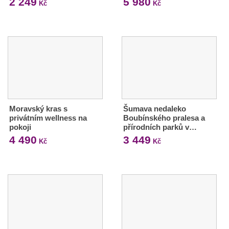
2 249
5 980
Kč
Kč
Moravský kras s
Šumava nedaleko
privátním wellness na
Boubínského pralesa a
pokoji
přírodních parků v…
4 490
3 449
Kč
Kč