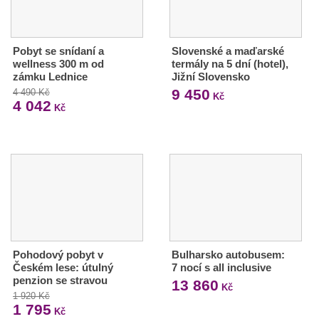
Pobyt se snídaní a
Slovenské a maďarské
wellness 300 m od
termály na 5 dní (hotel),
zámku Lednice
Jižní Slovensko
9 450
4 490 Kč
Kč
4 042
Kč
Pohodový pobyt v
Bulharsko autobusem:
Českém lese: útulný
7 nocí s all inclusive
penzion se stravou
13 860
Kč
1 920 Kč
1 795
Kč