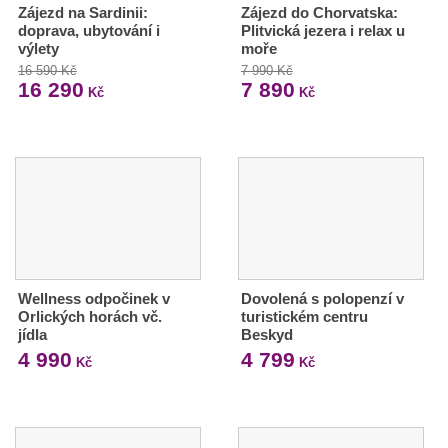
Zájezd na Sardinii:
Zájezd do Chorvatska:
doprava, ubytování i
Plitvická jezera i relax u
výlety
moře
16 590 Kč
7 990 Kč
16 290
7 890
Kč
Kč
Wellness odpočinek v
Dovolená s polopenzí v
Orlických horách vč.
turistickém centru
jídla
Beskyd
4 990
4 799
Kč
Kč