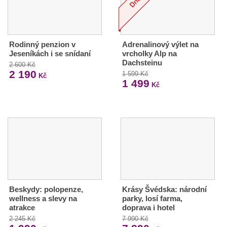
Rodinný penzion v
Adrenalinový výlet na
Jeseníkách i se snídaní
vrcholky Alp na
Dachsteinu
2 600 Kč
2 190
1 599 Kč
Kč
1 499
Kč
Beskydy: polopenze,
Krásy Švédska: národní
wellness a slevy na
parky, losí farma,
atrakce
doprava i hotel
2 245 Kč
7 990 Kč