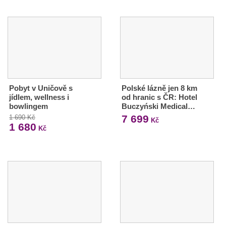
Pobyt v Uničově s
Polské lázně jen 8 km
jídlem, wellness i
od hranic s ČR: Hotel
bowlingem
Buczyński Medical…
7 699
1 690 Kč
Kč
1 680
Kč