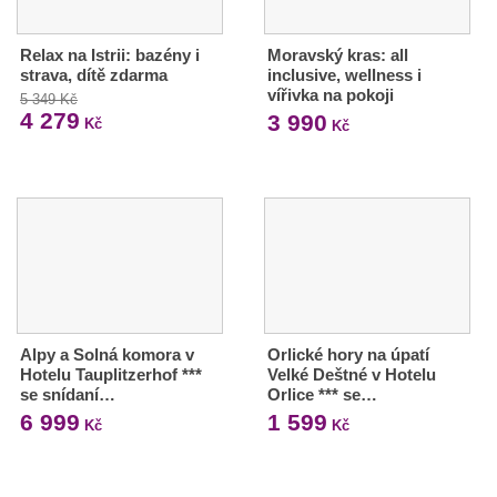
Relax na Istrii: bazény i
Moravský kras: all
strava, dítě zdarma
inclusive, wellness i
vířivka na pokoji
5 349 Kč
4 279
3 990
Kč
Kč
Alpy a Solná komora v
Orlické hory na úpatí
Hotelu Tauplitzerhof ***
Velké Deštné v Hotelu
se snídaní…
Orlice *** se…
6 999
1 599
Kč
Kč