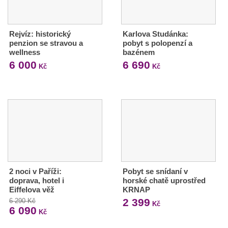
Rejvíz: historický
Karlova Studánka:
penzion se stravou a
pobyt s polopenzí a
wellness
bazénem
6 000
6 690
Kč
Kč
2 noci v Paříži:
Pobyt se snídaní v
doprava, hotel i
horské chatě uprostřed
Eiffelova věž
KRNAP
2 399
6 290 Kč
Kč
6 090
Kč