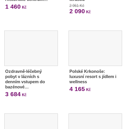
1 460
2 961 Kč
Kč
2 090
Kč
Ozdravně-léčebný
Polské Krkonoše:
pobyt v lázních s
luxusní resort s jídlem i
denním vstupem do
wellness
bazénové…
4 165
Kč
3 684
Kč