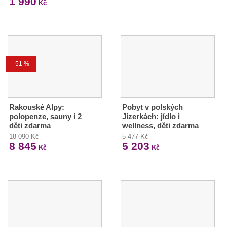
1 990
Kč
-51 %
Rakouské Alpy:
Pobyt v polských
polopenze, sauny i 2
Jizerkách: jídlo i
děti zdarma
wellness, děti zdarma
18 090 Kč
5 477 Kč
8 845
5 203
Kč
Kč