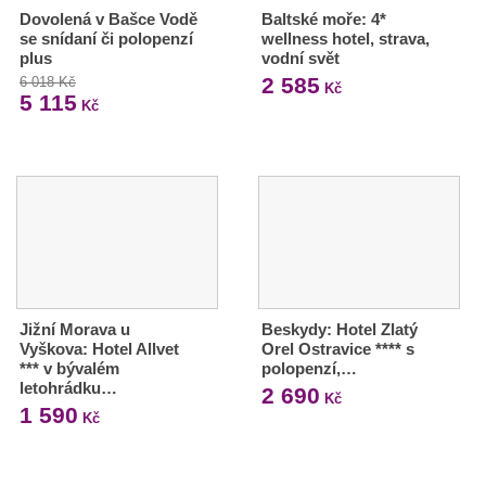
Dovolená v Bašce Vodě
Baltské moře: 4*
se snídaní či polopenzí
wellness hotel, strava,
plus
vodní svět
2 585
6 018 Kč
Kč
5 115
Kč
Jižní Morava u
Beskydy: Hotel Zlatý
Vyškova: Hotel Allvet
Orel Ostravice **** s
*** v bývalém
polopenzí,…
letohrádku…
2 690
Kč
1 590
Kč