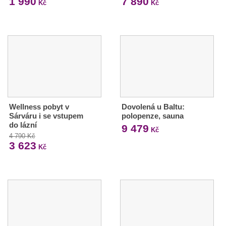
1 990
7 890
Kč
Kč
Wellness pobyt v
Dovolená u Baltu:
Sárváru i se vstupem
polopenze, sauna
do lázní
9 479
Kč
4 790 Kč
3 623
Kč