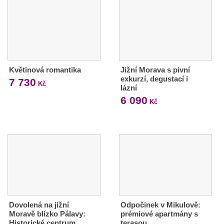
Květinová romantika
Jižní Morava s pivní
exkurzí, degustací i
7 730
Kč
lázní
6 090
Kč
Dovolená na jižní
Odpočinek v Mikulově:
Moravě blízko Pálavy:
prémiové apartmány s
Historické centrum…
terasou