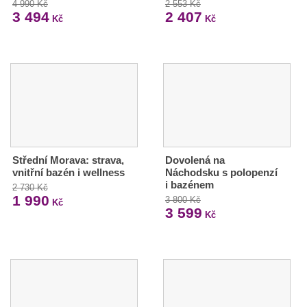
4 990 Kč
2 553 Kč
3 494
2 407
Kč
Kč
Střední Morava: strava,
Dovolená na
vnitřní bazén i wellness
Náchodsku s polopenzí
i bazénem
2 730 Kč
1 990
3 800 Kč
Kč
3 599
Kč