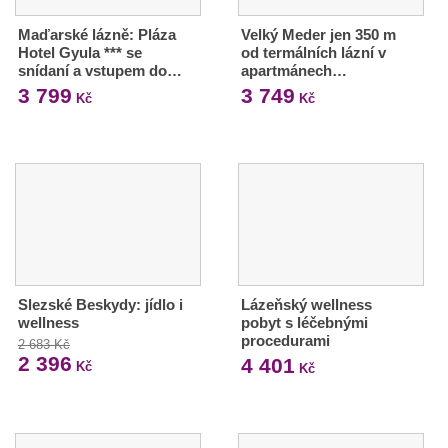
Maďarské lázně: Pláza
Velký Meder jen 350 m
Hotel Gyula *** se
od termálních lázní v
snídaní a vstupem do…
apartmánech…
3 799
3 749
Kč
Kč
Slezské Beskydy: jídlo i
Lázeňský wellness
wellness
pobyt s léčebnými
procedurami
2 683 Kč
2 396
4 401
Kč
Kč