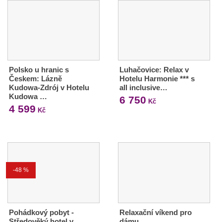
Polsko u hranic s
Luhačovice: Relax v
Českem: Lázně
Hotelu Harmonie *** s
Kudowa-Zdrój v Hotelu
all inclusive…
Kudowa …
6 750
Kč
4 599
Kč
-48 %
Pohádkový pobyt -
Relaxační víkend pro
Středověký hotel v
dámu