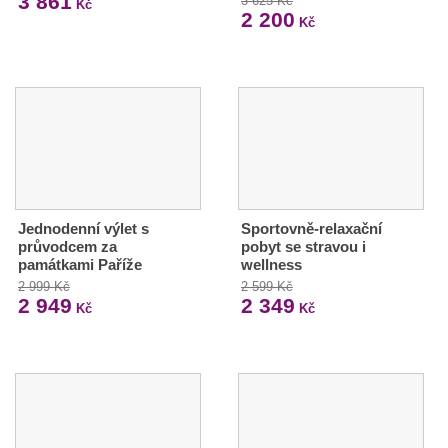
3 861
3 625 Kč
Kč
2 200
Kč
Jednodenní výlet s
Sportovně-relaxační
průvodcem za
pobyt se stravou i
památkami Paříže
wellness
2 999 Kč
2 599 Kč
2 949
2 349
Kč
Kč