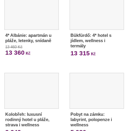
4* Albánie: apartmán u
Bükfürdő: 4* hotel s
pláže, letenky, snídaně
jídlem, wellness i
termály
13 460 Kč
13 360
13 315
Kč
Kč
Kolobřeh: luxusní
Pobyt na zámku:
rodinný hotel u pláže,
labyrint, polopenze i
strava i wellness
wellness