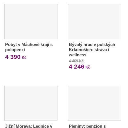
Pobyt v Máchově kraji s
Bývalý hrad v polských
polopenzí
Krkonoších: strava i
wellness
4 390
Kč
4 469 Kč
4 246
Kč
Jižní Morava: Lednice v
Pieniny: penzion s