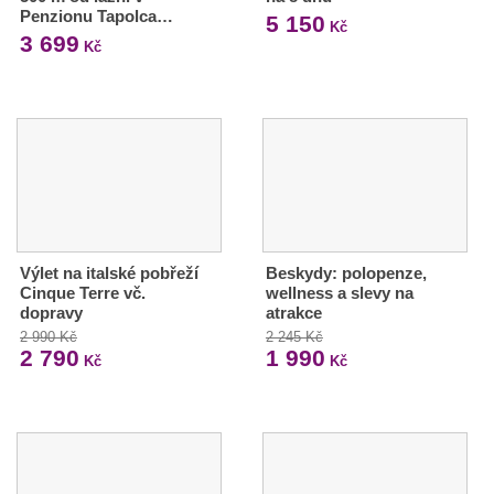
Penzionu Tapolca…
5 150
Kč
3 699
Kč
Výlet na italské pobřeží
Beskydy: polopenze,
Cinque Terre vč.
wellness a slevy na
dopravy
atrakce
2 990 Kč
2 245 Kč
2 790
1 990
Kč
Kč