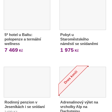
5* hotel u Baltu:
Pobyt u
polopenze a termální
Staroměstského
wellness
náměstí se snídaněmi
7 469
1 975
Kč
Kč
Rodinný penzion v
Adrenalinový výlet na
Jeseníkách i se snídaní
vrcholky Alp na
Dachsteinu