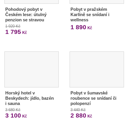
Pohodový pobyt v
Pobyt v pražském
Českém lese: útulný
Karlíně se snídaní i
penzion se stravou
wellness
1 890
1 920 Kč
Kč
1 795
Kč
Horský hotel v
Pobyt v šumavské
Beskydech: jídlo, bazén
roubence se snídaní či
i sauna
polopenzí
3 680 Kč
3 440 Kč
3 100
2 880
Kč
Kč