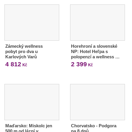
Zámecký wellness
Horehroní a slovenské
pobyt pro dva u
NP: Hotel Heľpa s
Karlových Varů
polopenzí a wellness …
4 812
2 399
Kč
Kč
Maďarsko: Miskolc jen
Chorvatsko - Podgora
500 m od lázní v
na 8 dnů