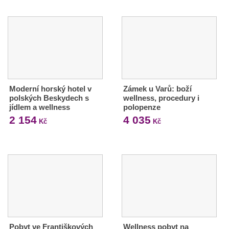
Moderní horský hotel v
Zámek u Varů: boží
polských Beskydech s
wellness, procedury i
jídlem a wellness
polopenze
2 154
4 035
Kč
Kč
Pobyt ve Františkových
Wellness pobyt na