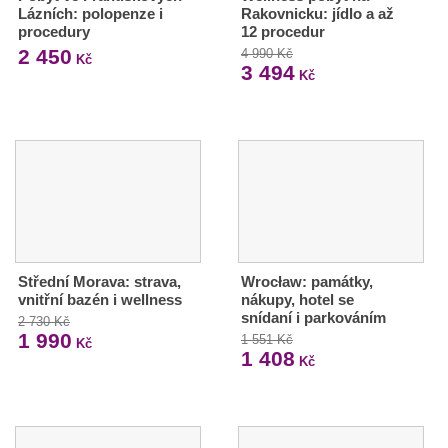
Lázních: polopenze i
Rakovnicku: jídlo a až
procedury
12 procedur
2 450
4 990 Kč
Kč
3 494
Kč
Střední Morava: strava,
Wrocław: památky,
vnitřní bazén i wellness
nákupy, hotel se
snídaní i parkováním
2 730 Kč
1 990
1 551 Kč
Kč
1 408
Kč