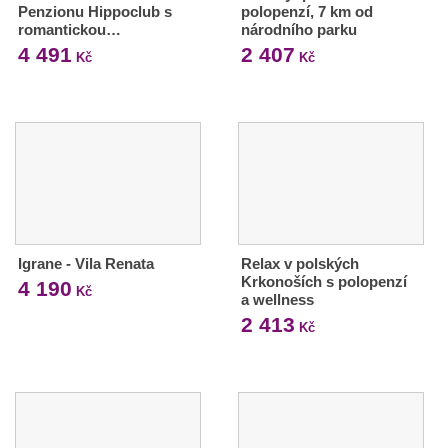
Penzionu Hippoclub s
polopenzí, 7 km od
romantickou…
národního parku
4 491
2 407
Kč
Kč
Igrane - Vila Renata
Relax v polských
Krkonoších s polopenzí
4 190
Kč
a wellness
2 413
Kč