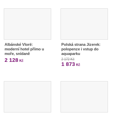
Albánské Vlorë:
Polská strana Jizerek:
moderní hotel přímo u
polopenze i vstup do
moře, snídaně
aquaparku
2 128
2 172 Kč
Kč
1 873
Kč