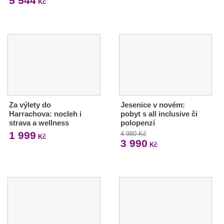
5 544
Kč
Za výlety do
Jesenice v novém:
Harrachova: nocleh i
pobyt s all inclusive či
strava a wellness
polopenzí
1 999
4 980 Kč
Kč
3 990
Kč