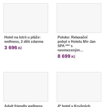
Hotel na Istrii u pláže:
Polsko: Relaxační
wellness, 2 děti zdarma
pobyt v Hotelu Mir-Jan
SPA *** s
3 696
Kč
neomezeným…
8 699
Kč
Adult friendly wellness
4* hotel v Krušných