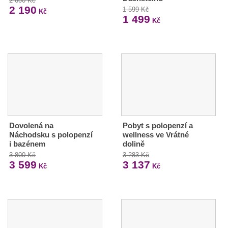
2 600 Kč
2 190
1 599 Kč
Kč
1 499
Kč
Dovolená na
Pobyt s polopenzí a
Náchodsku s polopenzí
wellness ve Vrátné
i bazénem
dolině
3 800 Kč
3 283 Kč
3 599
3 137
Kč
Kč