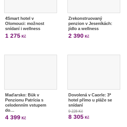
4Smart hotel v
Zrekonstruovaný
Olomouci: možnost
penzion v Jeseníkách:
snídaní i wellness
jídlo a wellness
1 275
2 390
Kč
Kč
Maďarsko: Bük v
Dovolená v Caorle: 3*
Penzionu Patrícia s
hotel přímo u pláže se
celodenním vstupem
snídaní
do…
9 228 Kč
8 305
4 399
Kč
Kč