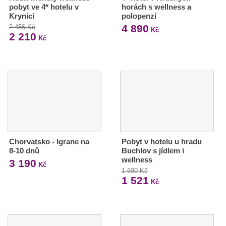
pobyt ve 4* hotelu v
horách s wellness a
Krynici
polopenzí
4 890
2 456 Kč
Kč
2 210
Kč
Chorvatsko - Igrane na
Pobyt v hotelu u hradu
8-10 dnů
Buchlov s jídlem i
wellness
3 190
Kč
1 690 Kč
1 521
Kč