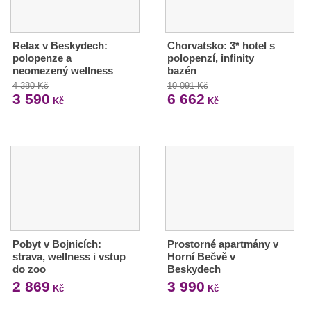
Relax v Beskydech:
Chorvatsko: 3* hotel s
polopenze a
polopenzí, infinity
neomezený wellness
bazén
4 380 Kč
10 091 Kč
3 590
6 662
Kč
Kč
Pobyt v Bojnicích:
Prostorné apartmány v
strava, wellness i vstup
Horní Bečvě v
do zoo
Beskydech
2 869
3 990
Kč
Kč