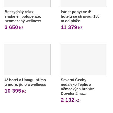
Beskydský relax:
Istrie: pobyt ve 4*
snídaně i polopenze,
hotelu se stravou, 150
neomezený wellness
m od pláže
3 650
11 379
Kč
Kč
4* hotel v Umagu přímo
Severní Čechy
u moře: jídlo a wellness
nedaleko Teplic a
německých hranic:
10 395
Kč
Dovolená na…
2 132
Kč