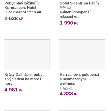
Pobyt plný zážitků v
Hotel S-centrum Děčín
Korutanech: Hotel
**** se
Glocknerhof **** s all…
snídaní/polopenzí,
relaxací v…
2 638
Kč
1 990
Kč
Krásy Dalmácie: pobyt
Harrachov s polopenzí
s výhledem na moře i
a neomezeným
hory
wellness
4 981
5 690 Kč
Kč
4 838
Kč