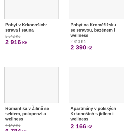
Pobyt v Krkonoších:
Pobyt na Kroměřížsku
strava i sauna
se stravou, bazénem i
wellness
3 542 Kč
2 916
2 810 Kč
Kč
2 390
Kč
Romantika v Žilině se
Apartmány v polských
sektem, polopenzí a
Krkonoších s jídlem i
wellness
wellness
2 166
7 149 Kč
Kč
6 784