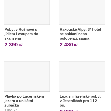
Pobyt v Rožnově s
Rakouské Alpy: 3* hotel
jídlem i vstupem do
se snídaní nebo
skanzenu
polopenzí, sauna
2 390
2 480
Kč
Kč
Plavba po Lucernském
Luxusní lázeňský pobyt
jezeru a unikátní
v Jeseníkách pro 1 i 2
zubačka
os.
2 890 Kč