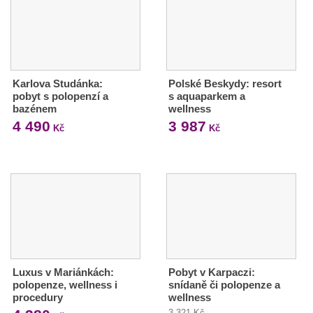
Karlova Studánka:
Polské Beskydy: resort
pobyt s polopenzí a
s aquaparkem a
bazénem
wellness
4 490
3 987
Kč
Kč
Luxus v Mariánkách:
Pobyt v Karpaczi:
polopenze, wellness i
snídaně či polopenze a
procedury
wellness
3 321 Kč