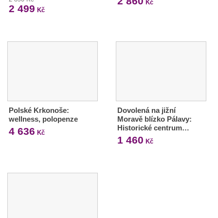
2 860
Kč
2 499
Kč
Polské Krkonoše:
Dovolená na jižní
wellness, polopenze
Moravě blízko Pálavy:
Historické centrum…
4 636
Kč
1 460
Kč