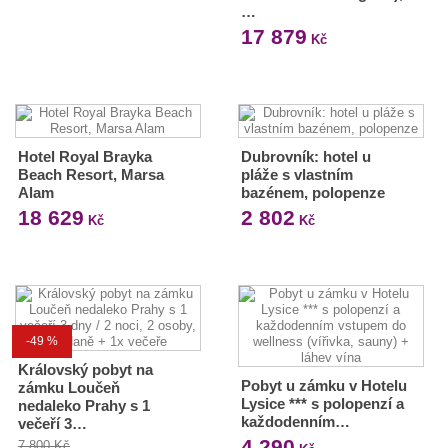
…
17 879
Kč
Hotel Royal Brayka
Dubrovník: hotel u
Beach Resort, Marsa
pláže s vlastním
Alam
bazénem, polopenze
18 629
2 802
Kč
Kč
-49 %
Královský pobyt na
Pobyt u zámku v Hotelu
zámku Loučeň
Lysice *** s polopenzí a
nedaleko Prahy s 1
každodenním…
večeří 3…
4 290
7 800 Kč