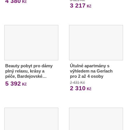
4 380
Kč
3 217
Kč
Beauty pobyt pro dámy
Útulné apartmány s
plný relaxu, krásy a
výhledem na Gerlach
péče, Bardejovské…
pro 2 až 4 osoby
5 392
2 431 Kč
Kč
2 310
Kč