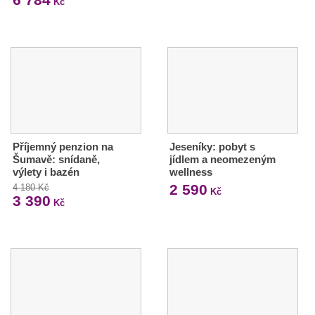
Kč
Příjemný penzion na
Jeseníky: pobyt s
Šumavě: snídaně,
jídlem a neomezeným
výlety i bazén
wellness
2 590
4 180 Kč
Kč
3 390
Kč