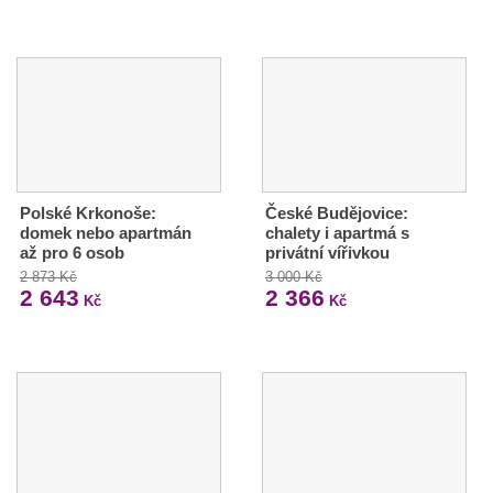
Polské Krkonoše:
České Budějovice:
domek nebo apartmán
chalety i apartmá s
až pro 6 osob
privátní vířivkou
2 873 Kč
3 000 Kč
2 643
2 366
Kč
Kč