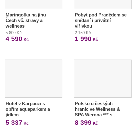
Maringotka na jihu
Pobyt pod Pradědem se
Čech vč. stravy a
snídaní i privátní
wellness
vířivkou
5 800 Kč
2 150 Kč
4 590
1 990
Kč
Kč
Hotel v Karpaczi s
Polsko u českých
obřím aquaparkem a
hranic ve Wellness &
jídlem
SPA Werona *** s…
5 337
8 399
Kč
Kč