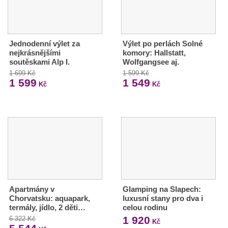
Jednodenní výlet za
Výlet po perlách Solné
nejkrásnějšími
komory: Hallstatt,
soutěskami Alp I.
Wolfgangsee aj.
1 699 Kč
1 599 Kč
1 599
1 549
Kč
Kč
Apartmány v
Glamping na Slapech:
Chorvatsku: aquapark,
luxusní stany pro dva i
termály, jídlo, 2 děti…
celou rodinu
1 920
6 322 Kč
Kč