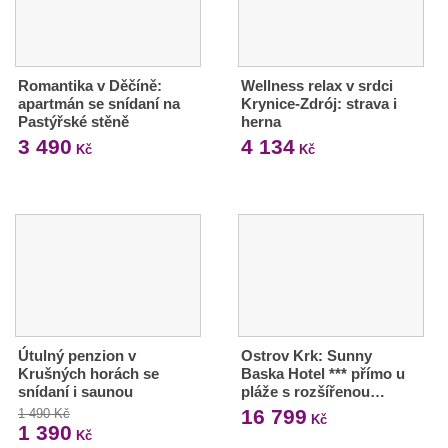
Romantika v Děčíně:
Wellness relax v srdci
apartmán se snídaní na
Krynice-Zdrój: strava i
Pastýřské stěně
herna
3 490
4 134
Kč
Kč
Útulný penzion v
Ostrov Krk: Sunny
Krušných horách se
Baska Hotel *** přímo u
snídaní i saunou
pláže s rozšířenou…
16 799
1 490 Kč
Kč
1 390
Kč