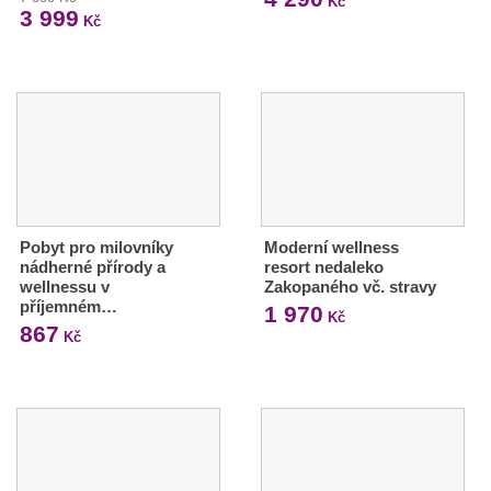
Kč
3 999
Kč
Pobyt pro milovníky
Moderní wellness
nádherné přírody a
resort nedaleko
wellnessu v
Zakopaného vč. stravy
příjemném…
1 970
Kč
867
Kč