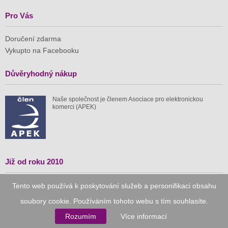
Pro Vás
Doručení zdarma
Vykupto na Facebooku
Důvěryhodný nákup
Naše společnost je členem Asociace pro elektronickou
komerci (APEK)
Již od roku 2010
Tento web používá k poskytování služeb a personifikaci obsahu
59 tis.
1 511 mil.
soubory cookie. Používáním tohoto webu s tím souhlasíte.
spuštěných nabídek
ušetřeno nákupy
Rozumím
Více informací