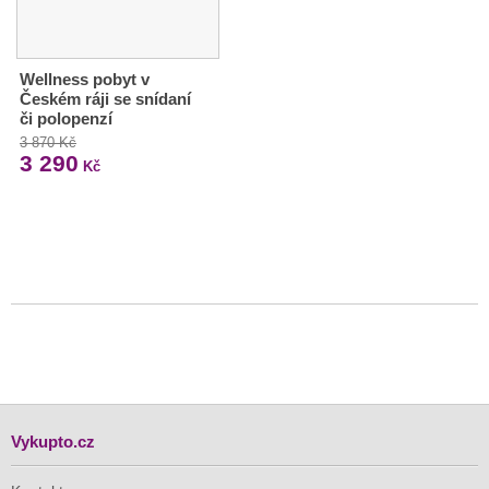
Wellness pobyt v
Českém ráji se snídaní
či polopenzí
3 870 Kč
3 290
Kč
Vykupto.cz