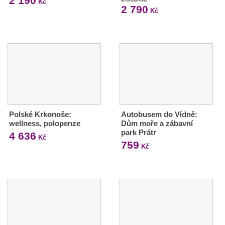
2 190
Kč
2 790
Kč
Polské Krkonoše:
Autobusem do Vídně:
wellness, polopenze
Dům moře a zábavní
park Prátr
4 636
Kč
759
Kč