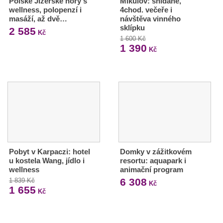
Polské Jizerské hory s
Mikulov: snídaně,
wellness, polopenzí i
4chod. večeře i
masáží, až dvě…
návštěva vinného
sklípku
2 585
Kč
1 600 Kč
1 390
Kč
Pobyt v Karpaczi: hotel
Domky v zážitkovém
u kostela Wang, jídlo i
resortu: aquapark i
wellness
animační program
6 308
1 839 Kč
Kč
1 655
Kč