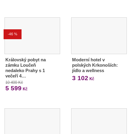
-46 %
Královský pobyt na
Moderní hotel v
zámku Loučeň
polských Krkonoších:
nedaleko Prahy s 1
jídlo a wellness
večeří 4…
3 102
Kč
10 400 Kč
5 599
Kč