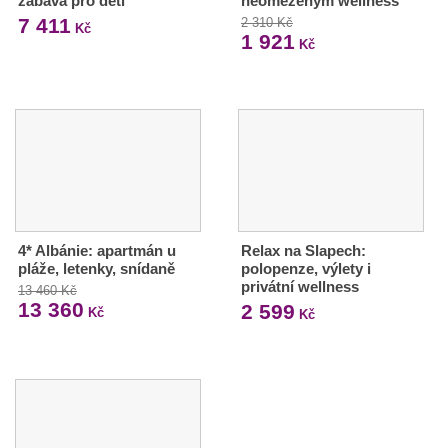
zábava pro děti
neomezeným wellness
7 411
2 310 Kč
Kč
1 921
Kč
4* Albánie: apartmán u
Relax na Slapech:
pláže, letenky, snídaně
polopenze, výlety i
privátní wellness
13 460 Kč
13 360
2 599
Kč
Kč