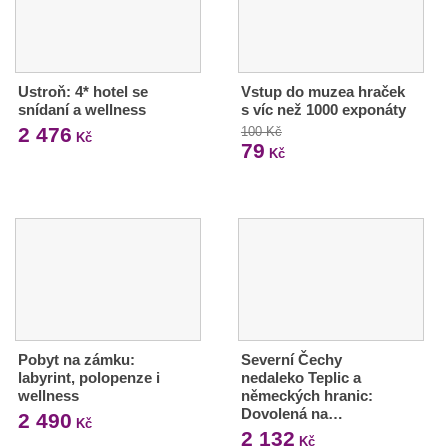
Ustroň: 4* hotel se
Vstup do muzea hraček
snídaní a wellness
s víc než 1000 exponáty
2 476
100 Kč
Kč
79
Kč
Pobyt na zámku:
Severní Čechy
labyrint, polopenze i
nedaleko Teplic a
wellness
německých hranic:
Dovolená na…
2 490
Kč
2 132
Kč