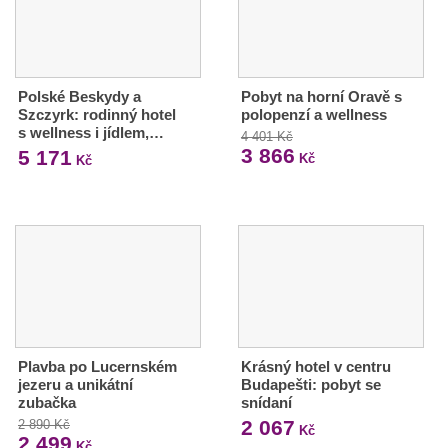
Polské Beskydy a
Pobyt na horní Oravě s
Szczyrk: rodinný hotel
polopenzí a wellness
s wellness i jídlem,…
4 401 Kč
3 866
5 171
Kč
Kč
Plavba po Lucernském
Krásný hotel v centru
jezeru a unikátní
Budapešti: pobyt se
zubačka
snídaní
2 067
2 890 Kč
Kč
2 499
Kč