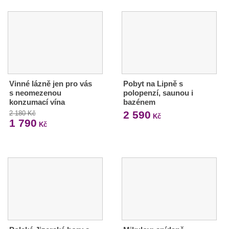
Vinné lázně jen pro vás
Pobyt na Lipně s
s neomezenou
polopenzí, saunou i
konzumací vína
bazénem
2 590
2 180 Kč
Kč
1 790
Kč