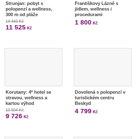
Strunjan: pobyt s
Františkovy Lázně s
polopenzí a wellness,
jídlem, wellness i
300 m od pláže
procedurami
1 800
14 443 Kč
Kč
11 525
Kč
Korutany: 4* hotel se
Dovolená s polopenzí v
stravou, wellness a
turistickém centru
kartou výhod
Beskyd
4 799
10 504 Kč
Kč
9 726
Kč