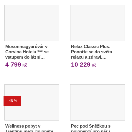
Mosonmagyaróvár v
Relax Classic Plus:
Corvina Hotelu *** se
Ponořte se do světa
vstupem do lázní…
relaxu a zdraví,…
4 799
10 229
Kč
Kč
-48 %
Wellness pobyt v
Pec pod Sněžkou s
Trentinu mezi Dolomity
polopenzí pro pár i