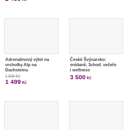
Adrenalinový výlet na
České Švýcarsko:
vrcholky Alp na
snídaně, 3chod. večeře
Dachsteinu
i wellness
3 500
1 599 Kč
Kč
1 499
Kč