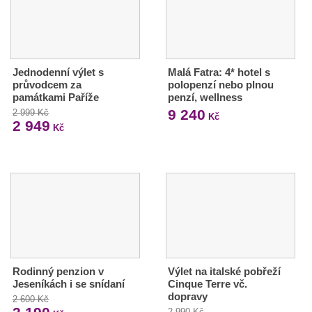
Jednodenní výlet s
Malá Fatra: 4* hotel s
průvodcem za
polopenzí nebo plnou
památkami Paříže
penzí, wellness
9 240
2 999 Kč
Kč
2 949
Kč
Rodinný penzion v
Výlet na italské pobřeží
Jeseníkách i se snídaní
Cinque Terre vč.
dopravy
2 600 Kč
2 990 Kč