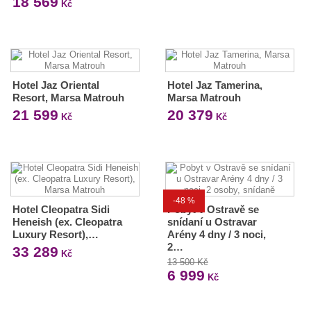
18 569
Kč
Hotel Jaz Oriental
Hotel Jaz Tamerina,
Resort, Marsa Matrouh
Marsa Matrouh
21 599
20 379
Kč
Kč
-48 %
Hotel Cleopatra Sidi
Pobyt v Ostravě se
Heneish (ex. Cleopatra
snídaní u Ostravar
Luxury Resort),…
Arény 4 dny / 3 noci,
2…
33 289
Kč
13 500 Kč
6 999
Kč