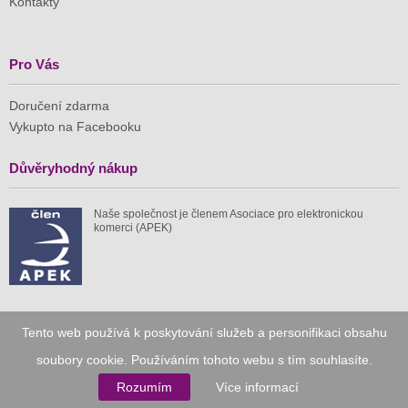
Kontakty
Pro Vás
Doručení zdarma
Vykupto na Facebooku
Důvěryhodný nákup
Naše společnost je členem Asociace pro elektronickou
komerci (APEK)
Již od roku 2010
Tento web používá k poskytování služeb a personifikaci obsahu
soubory cookie. Používáním tohoto webu s tím souhlasíte.
59 tis.
1 511 mil.
Rozumím
Více informací
spuštěných nabídek
ušetřeno nákupy