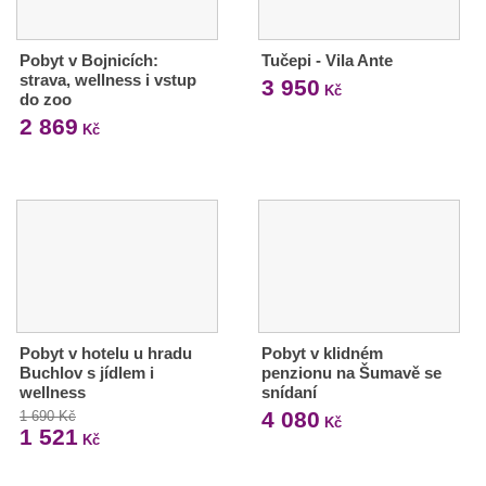
Pobyt v Bojnicích:
Tučepi - Vila Ante
strava, wellness i vstup
3 950
Kč
do zoo
2 869
Kč
Pobyt v hotelu u hradu
Pobyt v klidném
Buchlov s jídlem i
penzionu na Šumavě se
wellness
snídaní
4 080
1 690 Kč
Kč
1 521
Kč