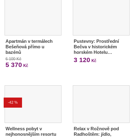
Apartmán v termálech
Pustevny: Prostřední
Bešeňová přímo u
Bečva v historickém
bazénů
horském Hotelu…
3 120
6 100 Kč
Kč
5 370
Kč
-42 %
Wellness pobyt v
Relax v Rožnově pod
nejhonosnějším resortu
Radhoštěm: jídlo,