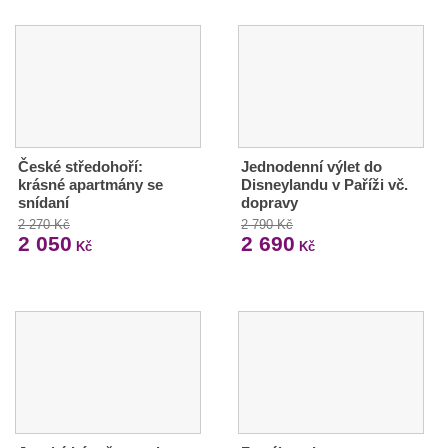
České středohoří:
Jednodenní výlet do
krásné apartmány se
Disneylandu v Paříži vč.
snídaní
dopravy
2 270 Kč
2 790 Kč
2 050
2 690
Kč
Kč