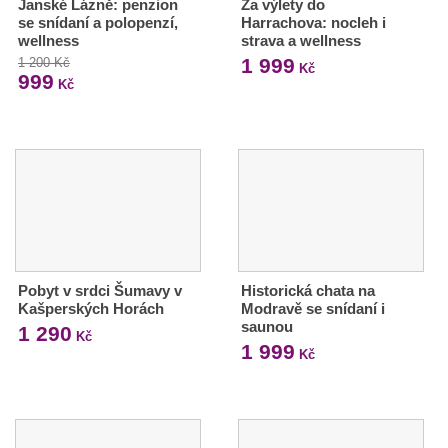
Janské Lázně: penzion
Za výlety do
se snídaní a polopenzí,
Harrachova: nocleh i
wellness
strava a wellness
1 999
1 200 Kč
Kč
999
Kč
Pobyt v srdci Šumavy v
Historická chata na
Kašperských Horách
Modravě se snídaní i
saunou
1 290
Kč
1 999
Kč