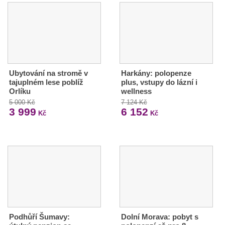
Ubytování na stromě v
Harkány: polopenze
tajuplném lese poblíž
plus, vstupy do lázní i
Orlíku
wellness
5 000 Kč
7 124 Kč
3 999
6 152
Kč
Kč
Podhůří Šumavy:
Dolní Morava: pobyt s