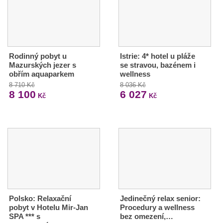
Rodinný pobyt u
Istrie: 4* hotel u pláže
Mazurských jezer s
se stravou, bazénem i
obřím aquaparkem
wellness
8 710 Kč
8 036 Kč
8 100
6 027
Kč
Kč
Polsko: Relaxační
Jedinečný relax senior:
pobyt v Hotelu Mir-Jan
Procedury a wellness
SPA *** s
bez omezení,…