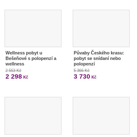
Wellness pobyt u
Půvaby Českého krasu:
Bešeňové s polopenzí a
pobyt se snídaní nebo
wellness
polopenzí
2 553 Kč
5 366 Kč
2 298
3 730
Kč
Kč