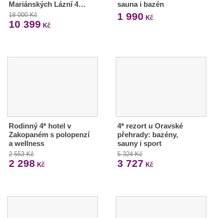
Mariánských Lázní 4…
sauna i bazén
1 990
18 000 Kč
Kč
10 399
Kč
Rodinný 4* hotel v
4* rezort u Oravské
Zakopaném s polopenzí
přehrady: bazény,
a wellness
sauny i sport
2 553 Kč
5 324 Kč
2 298
3 727
Kč
Kč