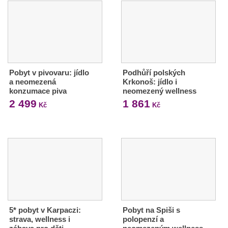
Pobyt v pivovaru: jídlo
Podhůří polských
a neomezená
Krkonoš: jídlo i
konzumace piva
neomezený wellness
2 499
1 861
Kč
Kč
5* pobyt v Karpaczi:
Pobyt na Spiši s
strava, wellness i
polopenzí a