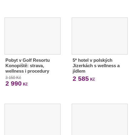
Pobyt v Golf Resortu
5* hotel v polských
Konopiště: strava,
Jizerkách s wellness a
wellness i procedury
jídlem
2 585
3 150 Kč
Kč
2 990
Kč