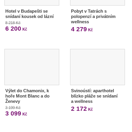
Hotel v Budapešti se
Pobyt v Tatrách s
snídaní kousek od lázní
polopenzí a privátním
wellness
8 218 Kč
6 200
4 279
Kč
Kč
Výlet do Chamonix, k
Svinoústí: aparthotel
hoře Mont Blanc a do
blízko pláže se snídaní
Ženevy
a wellness
2 172
3 199 Kč
Kč
3 099
Kč