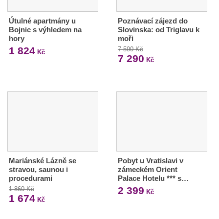
Útulné apartmány u
Poznávací zájezd do
Bojnic s výhledem na
Slovinska: od Triglavu k
hory
moři
1 824
7 590 Kč
Kč
7 290
Kč
Mariánské Lázně se
Pobyt u Vratislavi v
stravou, saunou i
zámeckém Orient
procedurami
Palace Hotelu *** s…
2 399
1 860 Kč
Kč
1 674
Kč