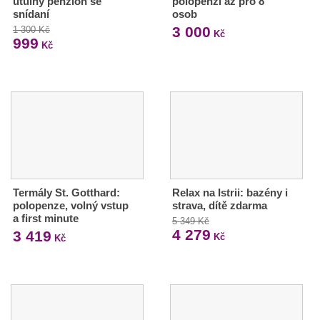
útulný penzion se
polopenzí až pro 8
snídaní
osob
3 000
1 300 Kč
Kč
999
Kč
Termály St. Gotthard:
Relax na Istrii: bazény i
polopenze, volný vstup
strava, dítě zdarma
a first minute
5 349 Kč
4 279
3 419
Kč
Kč