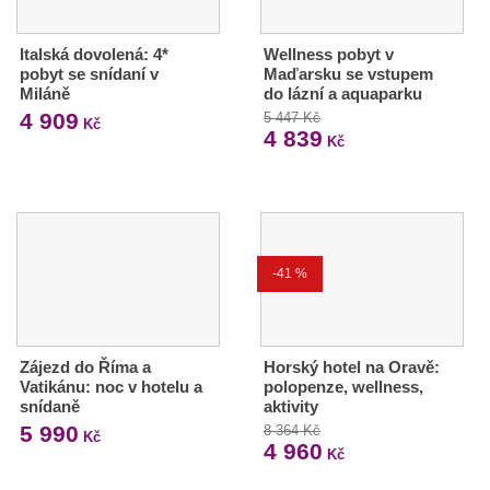
Italská dovolená: 4*
Wellness pobyt v
pobyt se snídaní v
Maďarsku se vstupem
Miláně
do lázní a aquaparku
4 909
5 447 Kč
Kč
4 839
Kč
-41 %
Zájezd do Říma a
Horský hotel na Oravě:
Vatikánu: noc v hotelu a
polopenze, wellness,
snídaně
aktivity
5 990
8 364 Kč
Kč
4 960
Kč