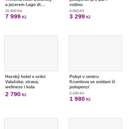
a jezerem Lago di…
rodinu
15 400 Kč
4 560 Kč
7 999
3 299
Kč
Kč
Horský hotel v srdci
Pobyt v centru
Valašska: strava,
Krumlova se snídaní či
wellness i kola
polopenzí
2 790
2 199 Kč
Kč
1 980
Kč