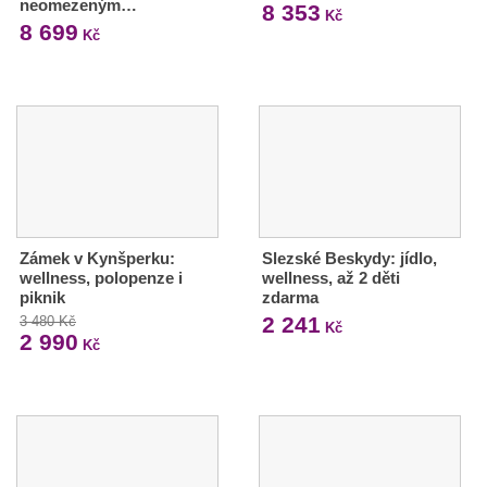
neomezeným…
8 353
Kč
8 699
Kč
Zámek v Kynšperku:
Slezské Beskydy: jídlo,
wellness, polopenze i
wellness, až 2 děti
piknik
zdarma
2 241
3 480 Kč
Kč
2 990
Kč