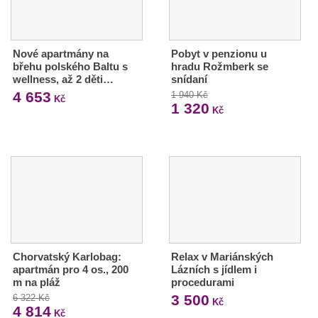
Nové apartmány na
Pobyt v penzionu u
břehu polského Baltu s
hradu Rožmberk se
wellness, až 2 děti…
snídaní
4 653
1 940 Kč
Kč
1 320
Kč
Chorvatský Karlobag:
Relax v Mariánských
apartmán pro 4 os., 200
Lázních s jídlem i
m na pláž
procedurami
3 500
6 322 Kč
Kč
4 814
Kč