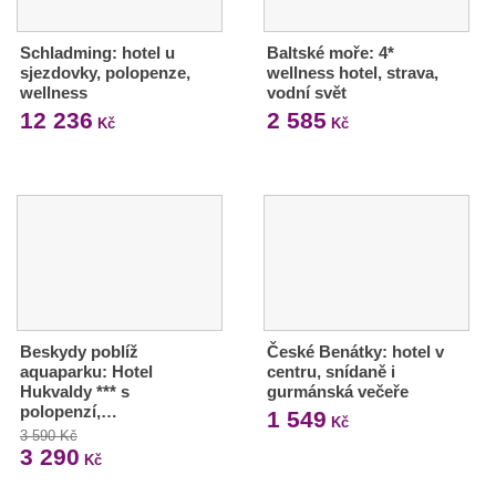
Schladming: hotel u
Baltské moře: 4*
sjezdovky, polopenze,
wellness hotel, strava,
wellness
vodní svět
12 236
2 585
Kč
Kč
Beskydy poblíž
České Benátky: hotel v
aquaparku: Hotel
centru, snídaně i
Hukvaldy *** s
gurmánská večeře
polopenzí,…
1 549
Kč
3 590 Kč
3 290
Kč