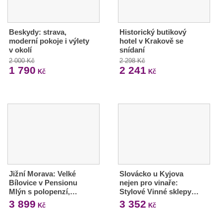
Beskydy: strava,
Historický butikový
moderní pokoje i výlety
hotel v Krakově se
v okolí
snídaní
2 000 Kč
2 298 Kč
1 790
2 241
Kč
Kč
Jižní Morava: Velké
Slovácko u Kyjova
Bílovice v Pensionu
nejen pro vinaře:
Mlýn s polopenzí,…
Stylové Vinné sklepy…
3 899
3 352
Kč
Kč