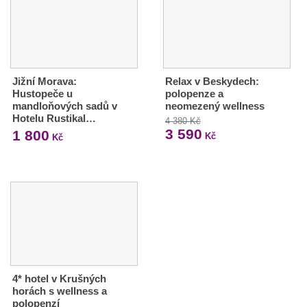
Jižní Morava:
Relax v Beskydech:
Hustopeče u
polopenze a
mandloňových sadů v
neomezený wellness
Hotelu Rustikal…
4 380 Kč
3 590
1 800
Kč
Kč
4* hotel v Krušných
horách s wellness a
polopenzí