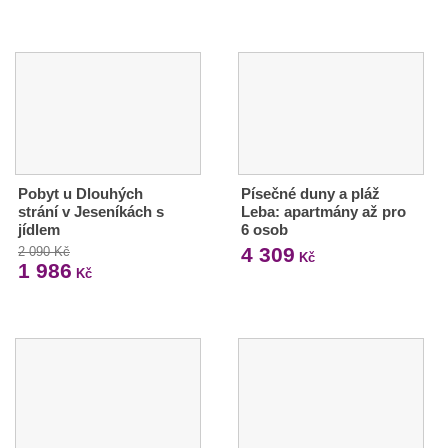
Pobyt u Dlouhých
Písečné duny a pláž
strání v Jeseníkách s
Leba: apartmány až pro
jídlem
6 osob
4 309
2 090 Kč
Kč
1 986
Kč