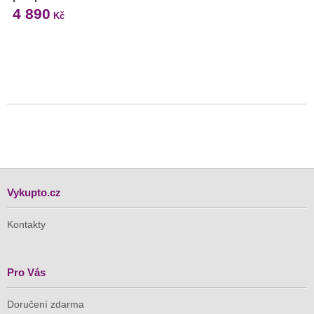
4 890
Kč
Vykupto.cz
Kontakty
Pro Vás
Doručení zdarma