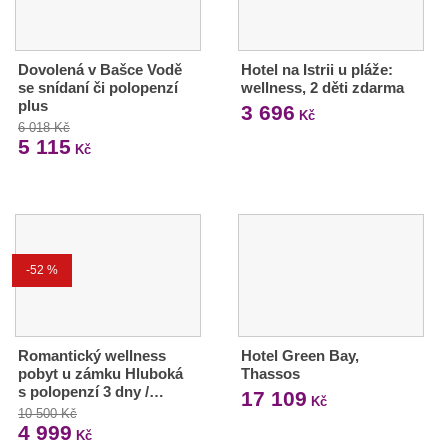
Dovolená v Bašce Vodě
Hotel na Istrii u pláže:
se snídaní či polopenzí
wellness, 2 děti zdarma
plus
3 696
Kč
6 018 Kč
5 115
Kč
-52 %
Romantický wellness
Hotel Green Bay,
pobyt u zámku Hluboká
Thassos
s polopenzí 3 dny /…
17 109
Kč
10 500 Kč
4 999
Kč