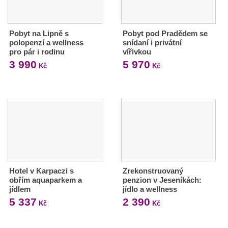
Pobyt na Lipně s
Pobyt pod Pradědem se
polopenzí a wellness
snídaní i privátní
pro pár i rodinu
vířivkou
3 990
5 970
Kč
Kč
Hotel v Karpaczi s
Zrekonstruovaný
obřím aquaparkem a
penzion v Jeseníkách:
jídlem
jídlo a wellness
5 337
2 390
Kč
Kč