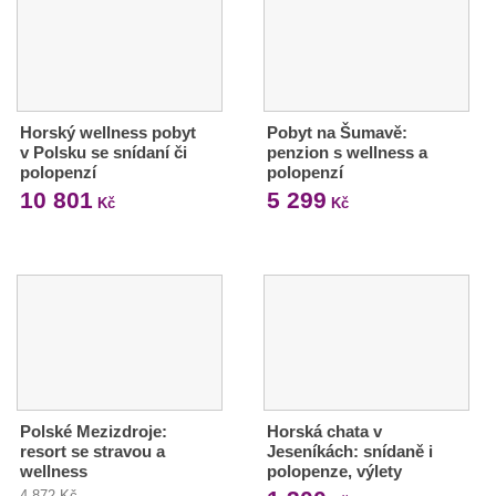
Horský wellness pobyt
Pobyt na Šumavě:
v Polsku se snídaní či
penzion s wellness a
polopenzí
polopenzí
10 801
5 299
Kč
Kč
Polské Mezizdroje:
Horská chata v
resort se stravou a
Jeseníkách: snídaně i
wellness
polopenze, výlety
4 872 Kč