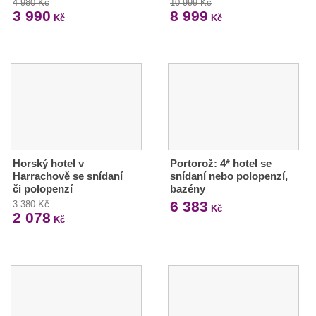
4 980 Kč
10 999 Kč
3 990
8 999
Kč
Kč
Horský hotel v
Portorož: 4* hotel se
Harrachově se snídaní
snídaní nebo polopenzí,
či polopenzí
bazény
6 383
3 380 Kč
Kč
2 078
Kč