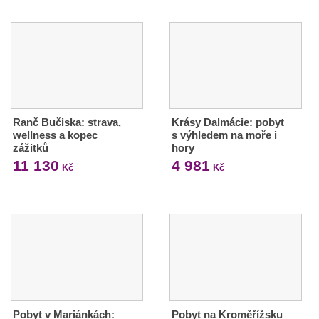
Ranč Bučiska: strava,
Krásy Dalmácie: pobyt
wellness a kopec
s výhledem na moře i
zážitků
hory
11 130
4 981
Kč
Kč
Pobyt v Mariánkách:
Pobyt na Kroměřížsku