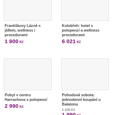
Františkovy Lázně s
Kolobřeh: hotel s
jídlem, wellness i
polopenzí a wellness
procedurami
procedurami
1 800
6 021
Kč
Kč
Pobyt v centru
Pohodová sobota:
Harrachova s polopenzí
jednodenní koupání u
Balatonu
2 990
Kč
1 190 Kč
1 090