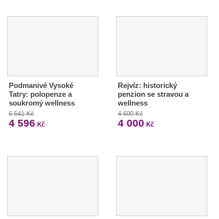
Podmanivé Vysoké
Rejvíz: historický
Tatry: polopenze a
penzion se stravou a
soukromý wellness
wellness
6 541 Kč
4 600 Kč
4 596
4 000
Kč
Kč