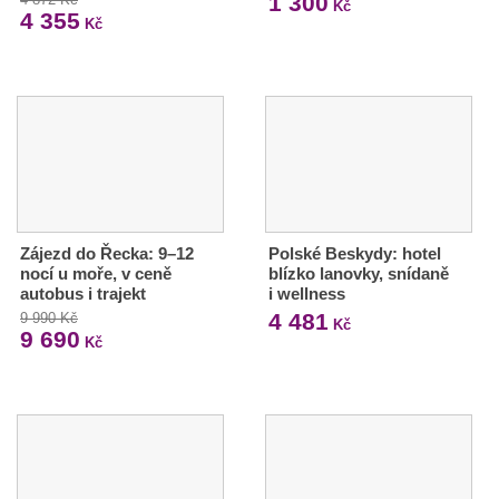
1 300
Kč
4 355
Kč
Zájezd do Řecka: 9–12
Polské Beskydy: hotel
nocí u moře, v ceně
blízko lanovky, snídaně
autobus i trajekt
i wellness
4 481
9 990 Kč
Kč
9 690
Kč