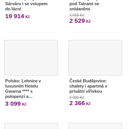
Sárváru i se vstupem
pod Tatrami se
do lázní
snídaněmi
19 914
2 918 Kč
Kč
2 529
Kč
Polsko: Lehnice v
České Budějovice:
luxusním Hotelu
chalety i apartmá s
Gwarna **** s
privátní vířivkou
polopenzí a…
3 000 Kč
2 366
3 099
Kč
Kč