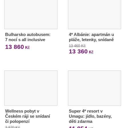
Bulharsko autobusem:
4* Albánie: apartmán u
7 nocí s all inclusive
pláže, letenky, snídaně
13 860
13 460 Kč
Kč
13 360
Kč
Wellness pobyt v
Super 4* resort v
Českém ráji se snídaní
Umagu: jídlo, bazény,
či polopenzí
děti zdarma
3 870 Kč