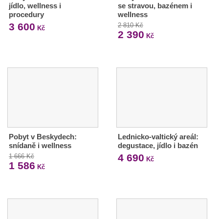
jídlo, wellness i
se stravou, bazénem i
procedury
wellness
3 600
2 810 Kč
Kč
2 390
Kč
Pobyt v Beskydech:
Lednicko-valtický areál:
snídaně i wellness
degustace, jídlo i bazén
4 690
1 666 Kč
Kč
1 586
Kč