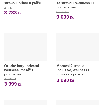
stravou, přímo u pláže
se stravou, wellness i 1
noc zdarma
4 666 Kč
3 733
9 483 Kč
Kč
9 009
Kč
Orlické hory: privátní
Moravský kras: all
wellness, masáž i
inclusive, wellness i
polopenze
vířivka na pokoji
3 990
4 280 Kč
Kč
3 099
Kč