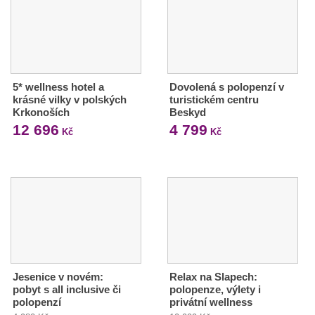
5* wellness hotel a
Dovolená s polopenzí v
krásné vilky v polských
turistickém centru
Krkonoších
Beskyd
12 696
4 799
Kč
Kč
Jesenice v novém:
Relax na Slapech:
pobyt s all inclusive či
polopenze, výlety i
polopenzí
privátní wellness