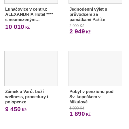
Luhačovice v centru:
Jednodenní výlet s
ALEXANDRIA Hotel ****
průvodcem za
s neomezeným…
památkami Paříže
10 010
2 999 Kč
Kč
2 949
Kč
Zámek u Varů: boží
Pobyt v penzionu pod
wellness, procedury i
Sv. kopečkem v
polopenze
Mikulově
9 450
1 900 Kč
Kč
1 890
Kč