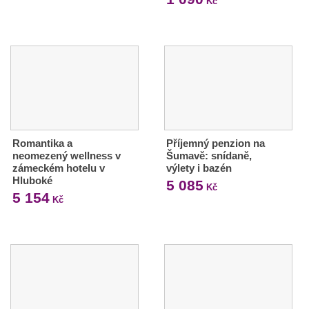
Kč
Romantika a
Příjemný penzion na
neomezený wellness v
Šumavě: snídaně,
zámeckém hotelu v
výlety i bazén
Hluboké
5 085
Kč
5 154
Kč