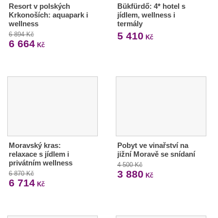
Resort v polských
Bükfürdő: 4* hotel s
Krkonoších: aquapark i
jídlem, wellness i
wellness
termály
5 410
6 894 Kč
Kč
6 664
Kč
Moravský kras:
Pobyt ve vinařství na
relaxace s jídlem i
jižní Moravě se snídaní
privátním wellness
4 500 Kč
3 880
6 870 Kč
Kč
6 714
Kč