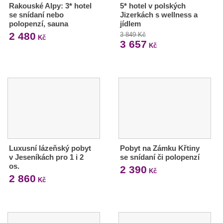
Rakouské Alpy: 3* hotel
5* hotel v polských
se snídaní nebo
Jizerkách s wellness a
polopenzí, sauna
jídlem
2 480
3 849 Kč
Kč
3 657
Kč
Luxusní lázeňský pobyt
Pobyt na Zámku Křtiny
v Jeseníkách pro 1 i 2
se snídaní či polopenzí
os.
2 390
Kč
2 860
Kč