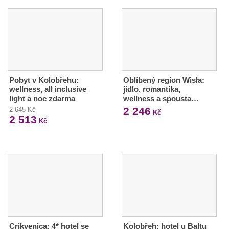
Pobyt v Kolobřehu:
Oblíbený region Wisła:
wellness, all inclusive
jídlo, romantika,
light a noc zdarma
wellness a spousta…
2 246
2 645 Kč
Kč
2 513
Kč
Crikvenica: 4* hotel se
Kolobřeh: hotel u Baltu