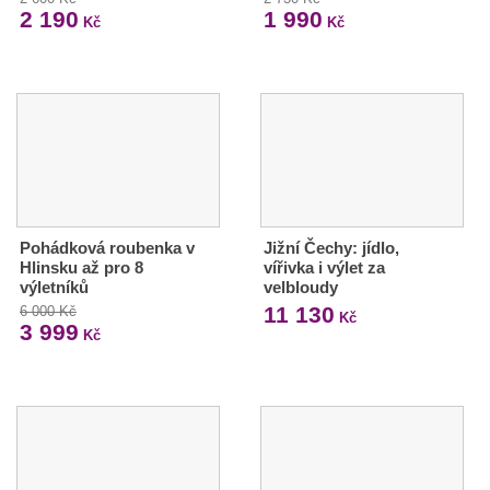
2 190
1 990
Kč
Kč
Pohádková roubenka v
Jižní Čechy: jídlo,
Hlinsku až pro 8
vířivka i výlet za
výletníků
velbloudy
11 130
6 000 Kč
Kč
3 999
Kč