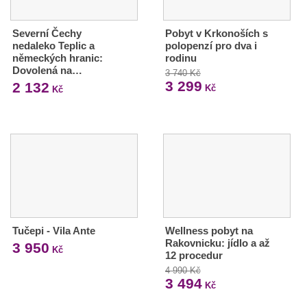
Severní Čechy
Pobyt v Krkonoších s
nedaleko Teplic a
polopenzí pro dva i
německých hranic:
rodinu
Dovolená na…
3 740 Kč
3 299
2 132
Kč
Kč
Tučepi - Vila Ante
Wellness pobyt na
Rakovnicku: jídlo a až
3 950
Kč
12 procedur
4 990 Kč
3 494
Kč