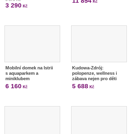
11 854
Kč
3 290
Kč
Mobilní domek na Istrii
Kudowa-Zdrój:
s aquaparkem a
polopenze, wellness i
miniklubem
zábava nejen pro děti
6 160
5 688
Kč
Kč