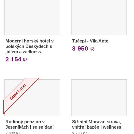
Moderní horský hotel v
Tučepi - Vila Ante
polských Beskydech s
3 950
Kč
jídlem a wellness
2 154
Kč
Rodinný penzion v
Střední Morava: strava,
Jeseníkách i se snídaní
vnitřní bazén i wellness
2 600 Kč
2 730 Kč