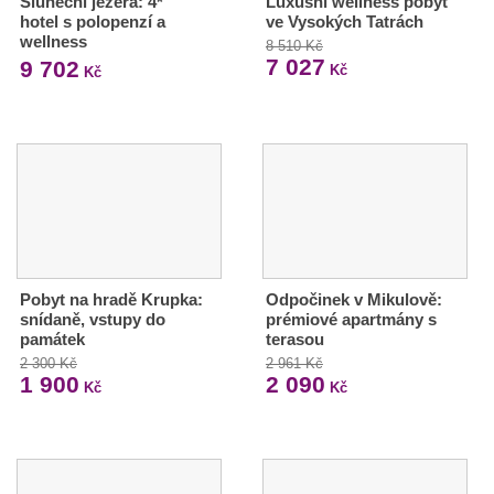
Sluneční jezera: 4*
Luxusní wellness pobyt
hotel s polopenzí a
ve Vysokých Tatrách
wellness
8 510 Kč
7 027
9 702
Kč
Kč
Pobyt na hradě Krupka:
Odpočinek v Mikulově:
snídaně, vstupy do
prémiové apartmány s
památek
terasou
2 300 Kč
2 961 Kč
1 900
2 090
Kč
Kč