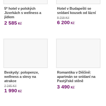
5* hotel v polských
Hotel v Budapešti se
Jizerkách s wellness a
snídaní kousek od lázní
jídlem
8 218 Kč
6 200
2 585
Kč
Kč
Beskydy: polopenze,
Romantika v Děčíně:
wellness a slevy na
apartmán se snídaní na
atrakce
Pastýřské stěně
3 490
2 245 Kč
Kč
1 990
Kč