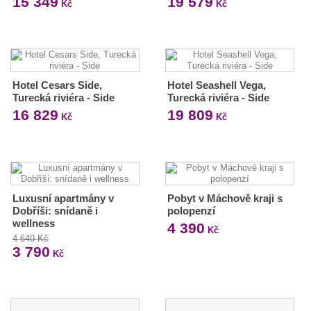
15 349
19 579
Kč
Kč
Hotel Cesars Side,
Hotel Seashell Vega,
Turecká riviéra - Side
Turecká riviéra - Side
16 829
19 809
Kč
Kč
Luxusní apartmány v
Pobyt v Máchově kraji s
Dobříši: snídaně i
polopenzí
wellness
4 390
Kč
4 640 Kč
3 790
Kč