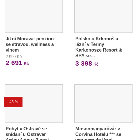
Jižní Morava: penzion
Polsko u Krkonoš a
se stravou, wellness a
lázní v Termy
vínem
Karkonosze Resort &
SPA se…
2 990 Kč
2 691
3 398
Kč
Kč
-48 %
Pobyt v Ostravě se
Mosonmagyaróvár v
snídaní u Ostravar
Corvina Hotelu *** se
Arény 4 dny / 3 noci,
vstupem do lázní…