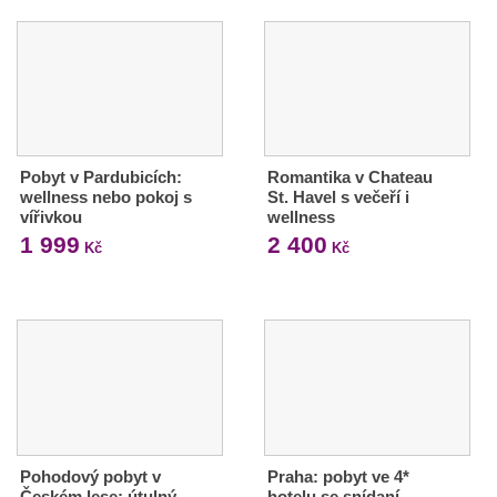
Pobyt v Pardubicích:
Romantika v Chateau
wellness nebo pokoj s
St. Havel s večeří i
vířivkou
wellness
1 999
2 400
Kč
Kč
Pohodový pobyt v
Praha: pobyt ve 4*
Českém lese: útulný
hotelu se snídaní