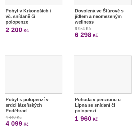
Pobyt v Krkonoších i
Dovolená ve Štúrově s
vč. snídaně či
jídlem a neomezeným
polopenze
wellness
2 200
6 954 Kč
Kč
6 298
Kč
Pobyt s polopenzí v
Pohoda v penzionu u
srdci lázeňských
Lipna se snídaní či
Poděbrad
polopenzí
1 960
4 440 Kč
Kč
4 099
Kč