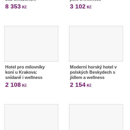
8 353
3 102
Kč
Kč
Hotel pro milovníky
Moderní horský hotel v
koní u Krakova:
polských Beskydech s
snídaně i wellness
jídlem a wellness
2 108
2 154
Kč
Kč