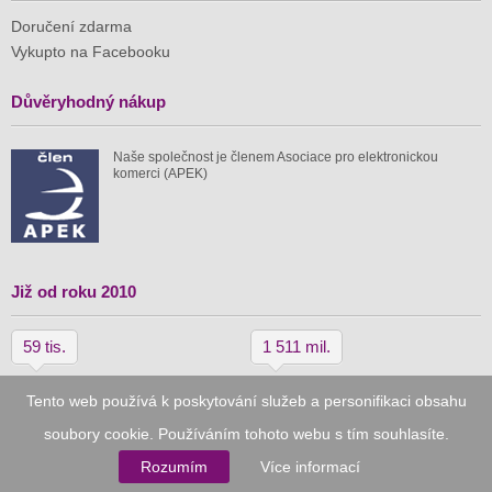
Doručení zdarma
Vykupto na Facebooku
Důvěryhodný nákup
Naše společnost je členem Asociace pro elektronickou
komerci (APEK)
Již od roku 2010
59 tis.
1 511 mil.
spuštěných nabídek
ušetřeno nákupy
Tento web používá k poskytování služeb a personifikaci obsahu
soubory cookie. Používáním tohoto webu s tím souhlasíte.
© 2010–2026
Vykupto.cz
, Všechna práva vyhrazena.
Rozumím
Více informací
Podmínky užití
Zpracování osobních údajů