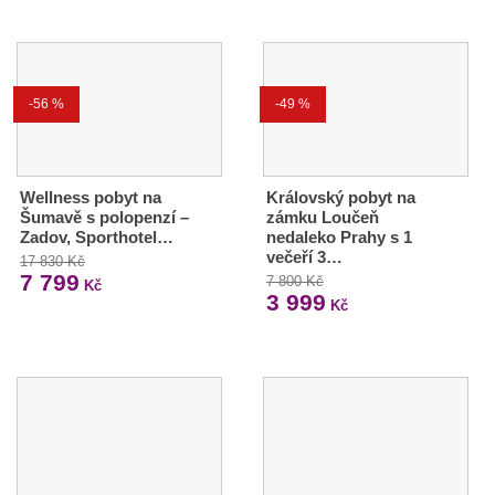
-56 %
-49 %
Wellness pobyt na
Královský pobyt na
Šumavě s polopenzí –
zámku Loučeň
Zadov, Sporthotel…
nedaleko Prahy s 1
večeří 3…
17 830 Kč
7 799
7 800 Kč
Kč
3 999
Kč