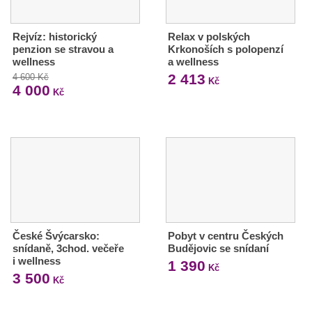
Rejvíz: historický
Relax v polských
penzion se stravou a
Krkonoších s polopenzí
wellness
a wellness
2 413
4 600 Kč
Kč
4 000
Kč
České Švýcarsko:
Pobyt v centru Českých
snídaně, 3chod. večeře
Budějovic se snídaní
i wellness
1 390
Kč
3 500
Kč