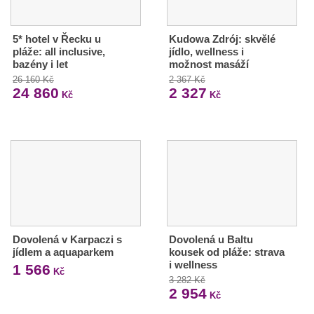
5* hotel v Řecku u
Kudowa Zdrój: skvělé
pláže: all inclusive,
jídlo, wellness i
bazény i let
možnost masáží
26 160 Kč
2 367 Kč
24 860
2 327
Kč
Kč
Dovolená v Karpaczi s
Dovolená u Baltu
jídlem a aquaparkem
kousek od pláže: strava
i wellness
1 566
Kč
3 282 Kč
2 954
Kč