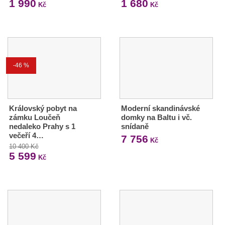
1 990
1 680
Kč
Kč
-46 %
Královský pobyt na
Moderní skandinávské
zámku Loučeň
domky na Baltu i vč.
nedaleko Prahy s 1
snídaně
večeří 4…
7 756
Kč
10 400 Kč
5 599
Kč