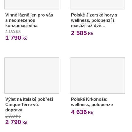
Vinné lázně jen pro vás
Polské Jizerské hory s
s neomezenou
wellness, polopenzí i
konzumací vína
masáží, až dvě…
2 585
2 180 Kč
Kč
1 790
Kč
Výlet na italské pobřeží
Polské Krkonoše:
Cinque Terre vč.
wellness, polopenze
dopravy
4 636
Kč
2 990 Kč
2 790
Kč