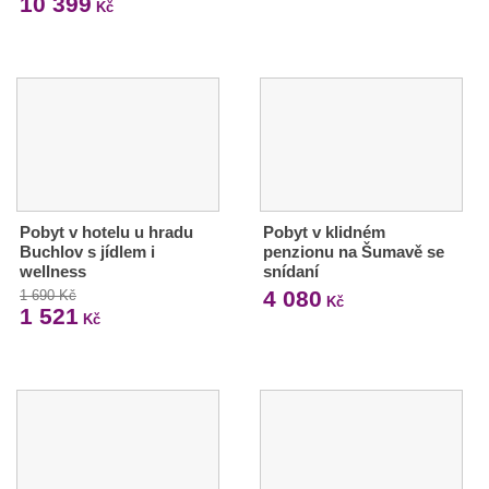
10 399
Kč
Pobyt v hotelu u hradu
Pobyt v klidném
Buchlov s jídlem i
penzionu na Šumavě se
wellness
snídaní
4 080
1 690 Kč
Kč
1 521
Kč