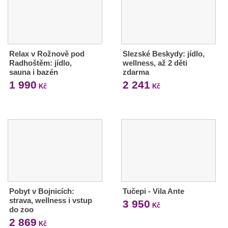
Relax v Rožnově pod
Slezské Beskydy: jídlo,
Radhoštěm: jídlo,
wellness, až 2 děti
sauna i bazén
zdarma
1 990
2 241
Kč
Kč
Pobyt v Bojnicích:
Tučepi - Vila Ante
strava, wellness i vstup
3 950
Kč
do zoo
2 869
Kč