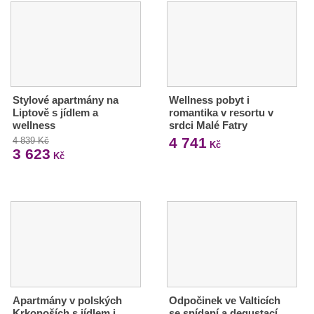
Stylové apartmány na
Wellness pobyt i
Liptově s jídlem a
romantika v resortu v
wellness
srdci Malé Fatry
4 741
4 839 Kč
Kč
3 623
Kč
Apartmány v polských
Odpočinek ve Valticích
Krkonoších s jídlem i
se snídaní a degustací