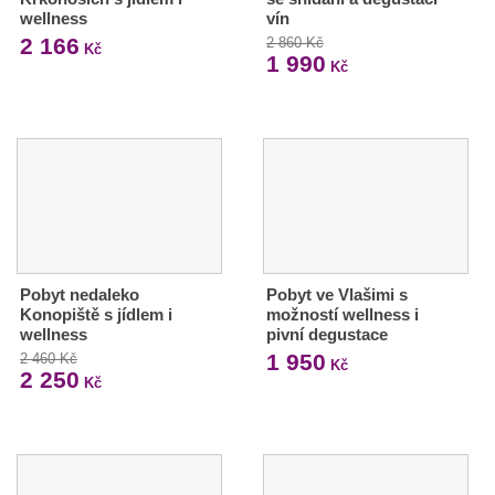
wellness
vín
2 166
2 860 Kč
Kč
1 990
Kč
Pobyt nedaleko
Pobyt ve Vlašimi s
Konopiště s jídlem i
možností wellness i
wellness
pivní degustace
1 950
2 460 Kč
Kč
2 250
Kč