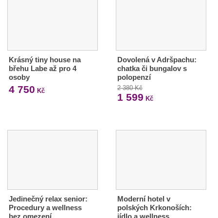
Krásný tiny house na
Dovolená v Adršpachu:
břehu Labe až pro 4
chatka či bungalov s
osoby
polopenzí
4 750
2 380 Kč
Kč
1 599
Kč
Jedinečný relax senior:
Moderní hotel v
Procedury a wellness
polských Krkonoších:
bez omezení,…
jídlo a wellness