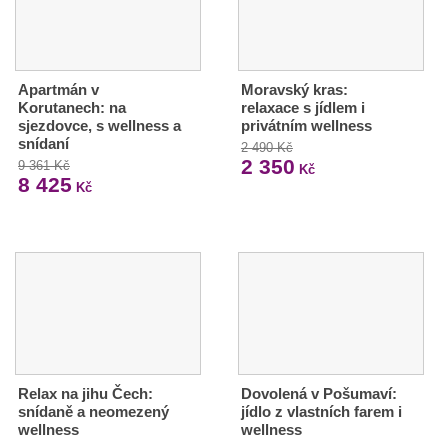
Apartmán v
Moravský kras:
Korutanech: na
relaxace s jídlem i
sjezdovce, s wellness a
privátním wellness
snídaní
2 490 Kč
2 350
9 361 Kč
Kč
8 425
Kč
Relax na jihu Čech:
Dovolená v Pošumaví:
snídaně a neomezený
jídlo z vlastních farem i
wellness
wellness