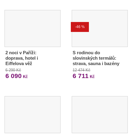
-46 %
2 noci v Paříži:
S rodinou do
doprava, hotel i
slovinských termálů:
Eiffelova věž
strava, sauna i bazény
6 290 Kč
12 474 Kč
6 090
6 711
Kč
Kč