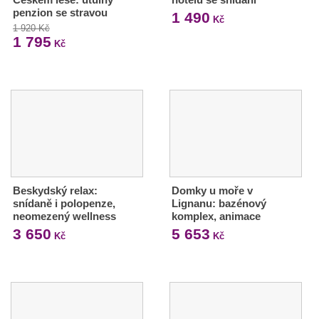
penzion se stravou
1 490
Kč
1 920 Kč
1 795
Kč
Beskydský relax:
Domky u moře v
snídaně i polopenze,
Lignanu: bazénový
neomezený wellness
komplex, animace
3 650
5 653
Kč
Kč