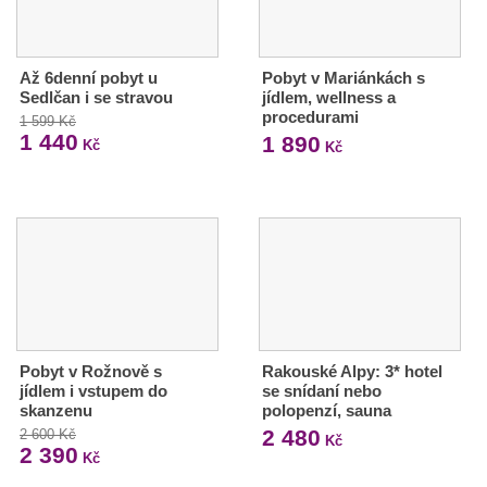
Až 6denní pobyt u
Pobyt v Mariánkách s
Sedlčan i se stravou
jídlem, wellness a
procedurami
1 599 Kč
1 440
1 890
Kč
Kč
Pobyt v Rožnově s
Rakouské Alpy: 3* hotel
jídlem i vstupem do
se snídaní nebo
skanzenu
polopenzí, sauna
2 480
2 600 Kč
Kč
2 390
Kč