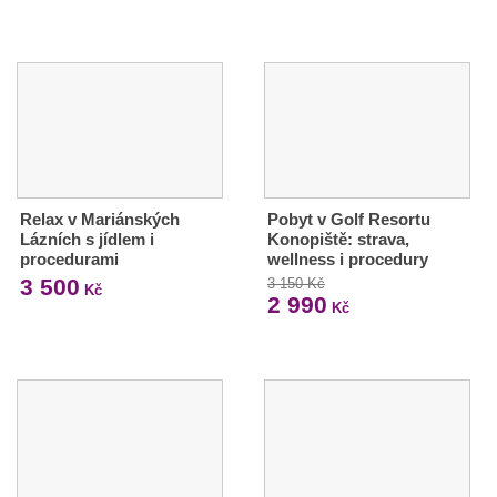
Relax v Mariánských
Pobyt v Golf Resortu
Lázních s jídlem i
Konopiště: strava,
procedurami
wellness i procedury
3 500
3 150 Kč
Kč
2 990
Kč