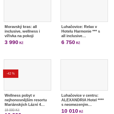
Moravský kras: all
Luhačovice: Relax v
inclusive, wellness i
Hotelu Harmonie *** s
vířivka na pokoji
all inclusive…
3 990
6 750
Kč
Kč
-42 %
Wellness pobyt v
Luhačovice v centru:
nejhonosnějším resortu
ALEXANDRIA Hotel ****
Mariánských Lázní 4…
s neomezeným…
10 010
18 000 Kč
Kč