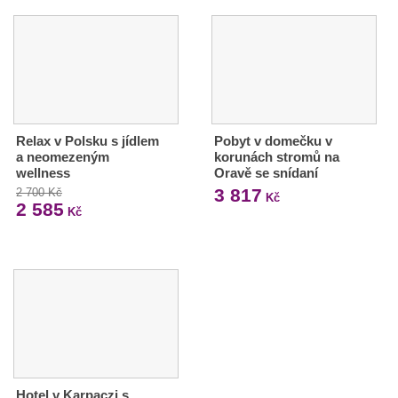
Relax v Polsku s jídlem
Pobyt v domečku v
a neomezeným
korunách stromů na
wellness
Oravě se snídaní
3 817
2 700 Kč
Kč
2 585
Kč
Hotel v Karpaczi s