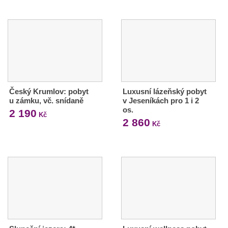
Český Krumlov: pobyt
Luxusní lázeňský pobyt
u zámku, vč. snídaně
v Jeseníkách pro 1 i 2
os.
2 190
Kč
2 860
Kč