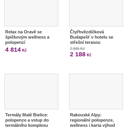
Relax na Oravě se
Čtyřhvězdičková
špičkovým wellness a
Budapešť v hotelu se
polopenzí
střešní terasou
4 814
2 845 Kč
Kč
2 188
Kč
Termály Malé Bielice:
Rakouské Alpy:
polopenze a vstup do
regionální polopenze,
termálního komplexu
wellness i karta výhod