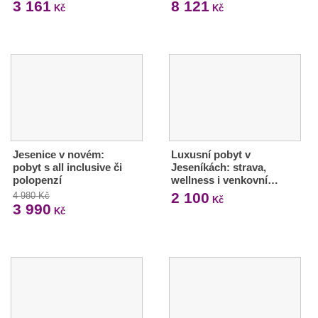
3 161
8 121
Kč
Kč
Jesenice v novém:
Luxusní pobyt v
pobyt s all inclusive či
Jeseníkách: strava,
polopenzí
wellness i venkovní…
2 100
4 980 Kč
Kč
3 990
Kč