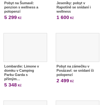
Pobyt na Šumavě:
Jeseníky: pobyt v
penzion s wellness a
Rapotíně se snídaní i
polopenzí
wellness
5 299
1 600
Kč
Kč
Lombardie: Limone v
Pobyt na zámečku v
domku v Camping
Posázaví: se snídaní či
Parku Garda s
polopenzí
přímým…
2 499
Kč
5 348
Kč