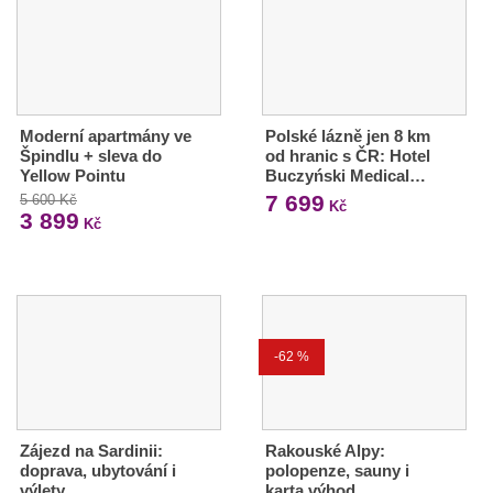
Moderní apartmány ve
Polské lázně jen 8 km
Špindlu + sleva do
od hranic s ČR: Hotel
Yellow Pointu
Buczyński Medical…
7 699
5 600 Kč
Kč
3 899
Kč
-62 %
Zájezd na Sardinii:
Rakouské Alpy:
doprava, ubytování i
polopenze, sauny i
výlety
karta výhod