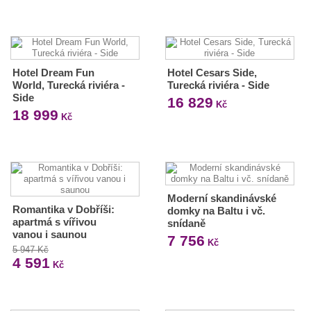
Hotel Dream Fun
Hotel Cesars Side,
World, Turecká riviéra -
Turecká riviéra - Side
Side
16 829
Kč
18 999
Kč
Moderní skandinávské
Romantika v Dobříši:
domky na Baltu i vč.
apartmá s vířivou
snídaně
vanou i saunou
7 756
Kč
5 947 Kč
4 591
Kč