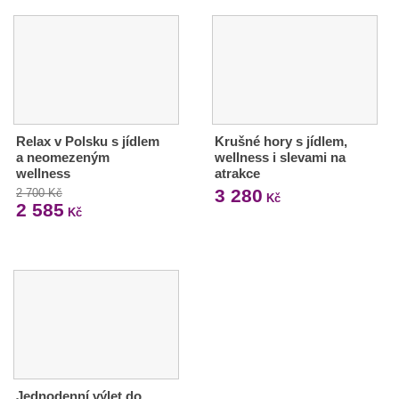
Relax v Polsku s jídlem
Krušné hory s jídlem,
a neomezeným
wellness i slevami na
wellness
atrakce
3 280
2 700 Kč
Kč
2 585
Kč
Jednodenní výlet do