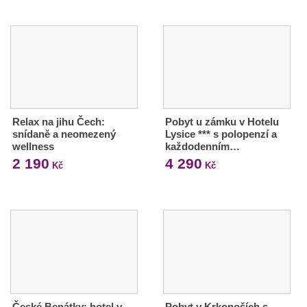
Relax na jihu Čech:
Pobyt u zámku v Hotelu
snídaně a neomezený
Lysice *** s polopenzí a
wellness
každodenním…
2 190
4 290
Kč
Kč
České Benátky: hotel v
Pobyt v Krkonoších s