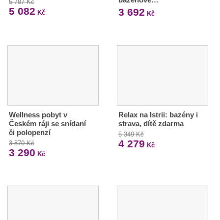
5 787 Kč
5 082
3 692
Kč
Kč
Wellness pobyt v
Relax na Istrii: bazény i
Českém ráji se snídaní
strava, dítě zdarma
či polopenzí
5 349 Kč
4 279
3 870 Kč
Kč
3 290
Kč