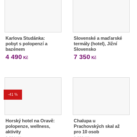
Karlova Studánka:
Slovenské a maďarské
pobyt s polopenzí a
termály (hotel), Jižní
bazénem
Slovensko
4 490
7 350
Kč
Kč
-41 %
Horský hotel na Oravě:
Chalupa u
polopenze, wellness,
Prachovských skal až
aktivity
pro 10 osob