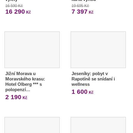
16 590 Kč
19 695 Kč
16 290
7 397
Kč
Kč
Jižní Morava u
Jeseníky: pobyt v
Moravského krasu:
Rapotíně se snídaní i
Hotel Olberg *** s
wellness
polopenzí…
1 600
Kč
2 190
Kč