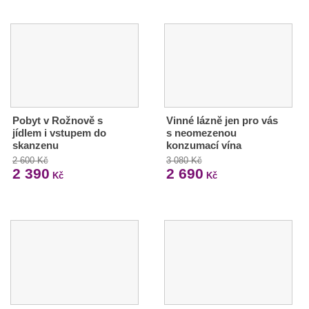
Pobyt v Rožnově s
Vinné lázně jen pro vás
jídlem i vstupem do
s neomezenou
skanzenu
konzumací vína
2 600 Kč
3 080 Kč
2 390
2 690
Kč
Kč