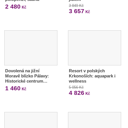
2 480
3 849 Kč
Kč
3 657
Kč
Dovolená na jižní
Resort v polských
Moravě blízko Pálavy:
Krkonoších: aquapark i
Historické centrum…
wellness
1 460
5 056 Kč
Kč
4 826
Kč