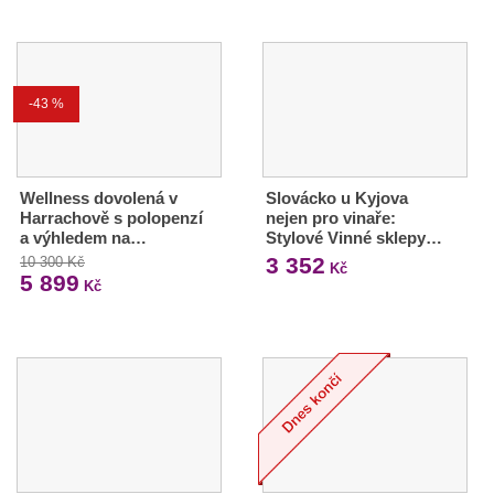
-43 %
Wellness dovolená v
Slovácko u Kyjova
Harrachově s polopenzí
nejen pro vinaře:
a výhledem na…
Stylové Vinné sklepy…
3 352
10 300 Kč
Kč
5 899
Kč