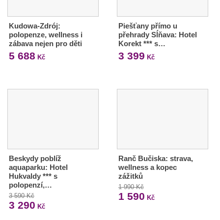
Kudowa-Zdrój:
Piešťany přímo u
polopenze, wellness i
přehrady Sĺňava: Hotel
zábava nejen pro děti
Korekt *** s…
5 688
3 399
Kč
Kč
Beskydy poblíž
Ranč Bučiska: strava,
aquaparku: Hotel
wellness a kopec
Hukvaldy *** s
zážitků
polopenzí,…
1 990 Kč
1 590
3 590 Kč
Kč
3 290
Kč