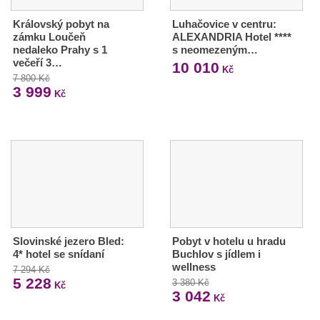
Královský pobyt na
Luhačovice v centru:
zámku Loučeň
ALEXANDRIA Hotel ****
nedaleko Prahy s 1
s neomezeným…
večeří 3…
10 010
Kč
7 800 Kč
3 999
Kč
Slovinské jezero Bled:
Pobyt v hotelu u hradu
4* hotel se snídaní
Buchlov s jídlem i
wellness
7 294 Kč
5 228
3 380 Kč
Kč
3 042
Kč