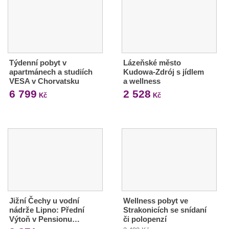
Týdenní pobyt v
Lázeňské město
apartmánech a studiích
Kudowa-Zdrój s jídlem
VESA v Chorvatsku
a wellness
6 799
2 528
Kč
Kč
Jižní Čechy u vodní
Wellness pobyt ve
nádrže Lipno: Přední
Strakonicích se snídaní
Výtoň v Pensionu…
či polopenzí