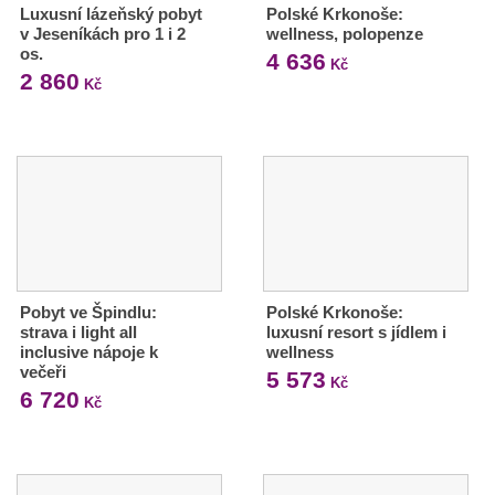
Luxusní lázeňský pobyt
Polské Krkonoše:
v Jeseníkách pro 1 i 2
wellness, polopenze
os.
4 636
Kč
2 860
Kč
Pobyt ve Špindlu:
Polské Krkonoše:
strava i light all
luxusní resort s jídlem i
inclusive nápoje k
wellness
večeři
5 573
Kč
6 720
Kč