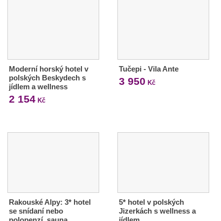
Moderní horský hotel v
Tučepi - Vila Ante
polských Beskydech s
3 950
Kč
jídlem a wellness
2 154
Kč
Rakouské Alpy: 3* hotel
5* hotel v polských
se snídaní nebo
Jizerkách s wellness a
polopenzí, sauna
jídlem