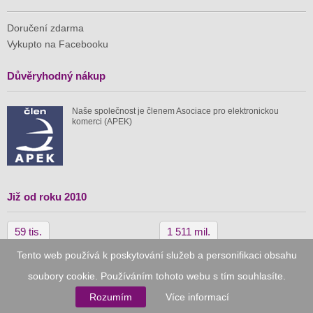
Doručení zdarma
Vykupto na Facebooku
Důvěryhodný nákup
Naše společnost je členem Asociace pro elektronickou
komerci (APEK)
Již od roku 2010
59 tis.
1 511 mil.
Tento web používá k poskytování služeb a personifikaci obsahu
spuštěných nabídek
ušetřeno nákupy
soubory cookie. Používáním tohoto webu s tím souhlasíte.
Rozumím
Více informací
© 2010–2026
Vykupto.cz
, Všechna práva vyhrazena.