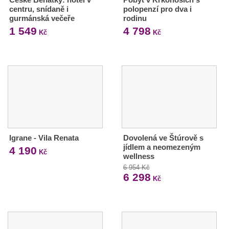
centru, snídaně i
polopenzí pro dva i
gurmánská večeře
rodinu
1 549
4 798
Kč
Kč
Igrane - Vila Renata
Dovolená ve Štúrově s
jídlem a neomezeným
4 190
Kč
wellness
6 954 Kč
6 298
Kč