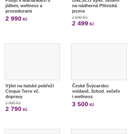
Pobyt v Mariánkách s
UNESCO výlet: busem
jídlem, wellness a
na nádherná Plitvická
procedurami
jezera
2 990
2 690 Kč
Kč
2 499
Kč
Výlet na italské pobřeží
České Švýcarsko:
Cinque Terre vč.
snídaně, 3chod. večeře
dopravy
i wellness
3 500
2 990 Kč
Kč
2 790
Kč