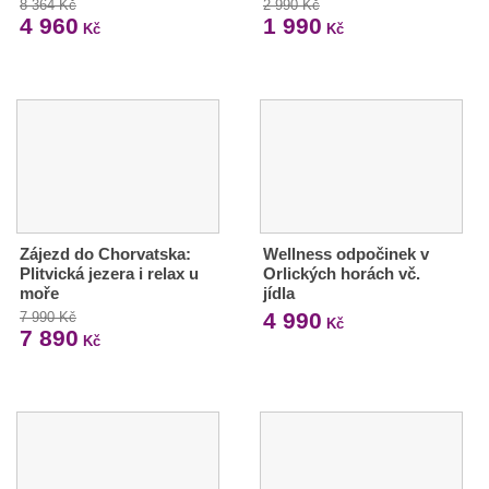
8 364 Kč
2 990 Kč
4 960
1 990
Kč
Kč
Zájezd do Chorvatska:
Wellness odpočinek v
Plitvická jezera i relax u
Orlických horách vč.
moře
jídla
4 990
7 990 Kč
Kč
7 890
Kč