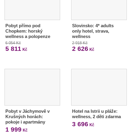
Pobyt přímo pod
Slovinsko: 4* adults
Chopkem: horský
only hotel, strava,
wellness a polopenze
wellness
6 054 Kč
2 918 Kč
5 811
2 626
Kč
Kč
Pobyt v Jáchymově v
Hotel na Istrii u pláže:
Krušných horách:
wellness, 2 děti zdarma
pokoje i apartmány
3 696
Kč
1 999
Kč