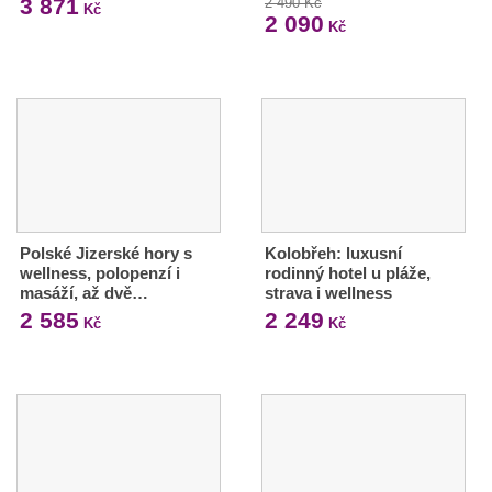
3 871
2 490 Kč
Kč
2 090
Kč
Polské Jizerské hory s
Kolobřeh: luxusní
wellness, polopenzí i
rodinný hotel u pláže,
masáží, až dvě…
strava i wellness
2 585
2 249
Kč
Kč