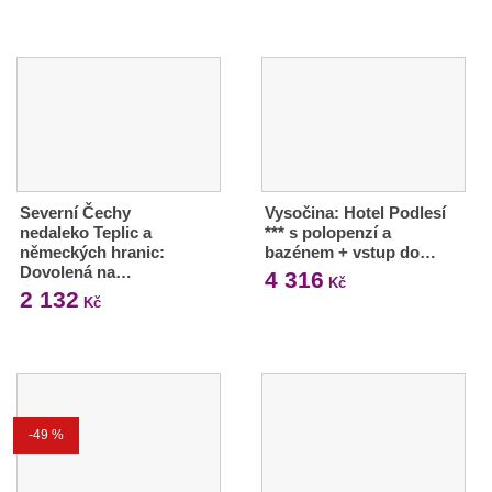
Severní Čechy
Vysočina: Hotel Podlesí
nedaleko Teplic a
*** s polopenzí a
německých hranic:
bazénem + vstup do…
Dovolená na…
4 316
Kč
2 132
Kč
-49 %