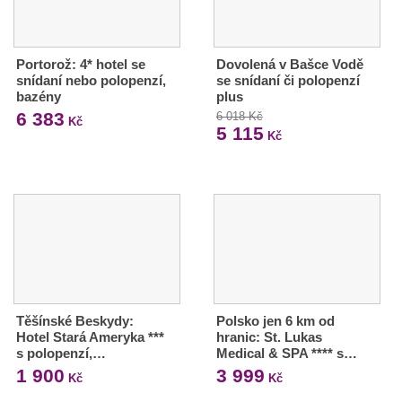
Portorož: 4* hotel se
Dovolená v Bašce Vodě
snídaní nebo polopenzí,
se snídaní či polopenzí
bazény
plus
6 383
6 018 Kč
Kč
5 115
Kč
Těšínské Beskydy:
Polsko jen 6 km od
Hotel Stará Ameryka ***
hranic: St. Lukas
s polopenzí,…
Medical & SPA **** s…
1 900
3 999
Kč
Kč