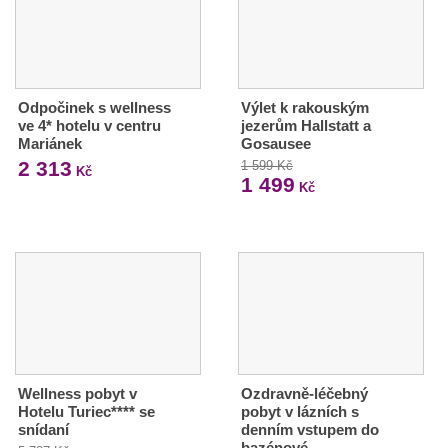
Odpočinek s wellness
Výlet k rakouským
ve 4* hotelu v centru
jezerům Hallstatt a
Mariánek
Gosausee
2 313
1 599 Kč
Kč
1 499
Kč
Wellness pobyt v
Ozdravně-léčebný
Hotelu Turiec**** se
pobyt v lázních s
snídaní
denním vstupem do
bazénové…