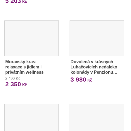
5 203
Kč
Moravský kras:
Dovolená v krásných
relaxace s jídlem i
Luhačovicích nedaleko
privátním wellness
kolonády v Penzionu…
3 980
2 490 Kč
Kč
2 350
Kč