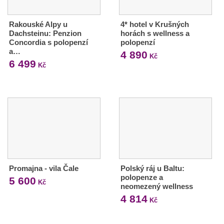
Rakouské Alpy u
4* hotel v Krušných
Dachsteinu: Penzion
horách s wellness a
Concordia s polopenzí
polopenzí
a…
4 890
Kč
6 499
Kč
Promajna - vila Čale
Polský ráj u Baltu:
polopenze a
5 600
Kč
neomezený wellness
4 814
Kč