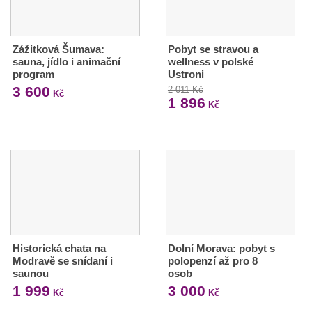
Zážitková Šumava:
Pobyt se stravou a
sauna, jídlo i animační
wellness v polské
program
Ustroni
3 600
2 011 Kč
Kč
1 896
Kč
Historická chata na
Dolní Morava: pobyt s
Modravě se snídaní i
polopenzí až pro 8
saunou
osob
1 999
3 000
Kč
Kč