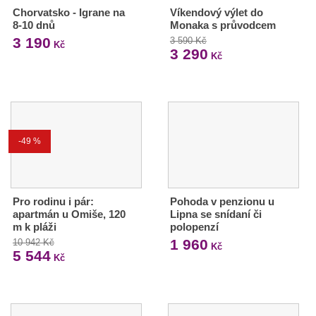
Chorvatsko - Igrane na
Víkendový výlet do
8-10 dnů
Monaka s průvodcem
3 190
3 590 Kč
Kč
3 290
Kč
-49 %
Pro rodinu i pár:
Pohoda v penzionu u
apartmán u Omiše, 120
Lipna se snídaní či
m k pláži
polopenzí
1 960
10 942 Kč
Kč
5 544
Kč