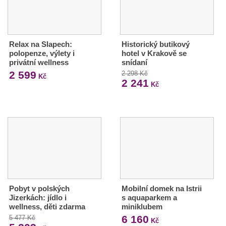
Relax na Slapech:
Historický butikový
polopenze, výlety i
hotel v Krakově se
privátní wellness
snídaní
2 599
2 298 Kč
Kč
2 241
Kč
Pobyt v polských
Mobilní domek na Istrii
Jizerkách: jídlo i
s aquaparkem a
wellness, děti zdarma
miniklubem
6 160
5 477 Kč
Kč