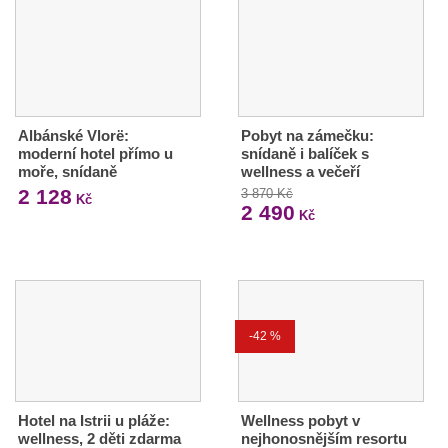
Albánské Vlorë:
Pobyt na zámečku:
moderní hotel přímo u
snídaně i balíček s
moře, snídaně
wellness a večeří
2 128
3 870 Kč
Kč
2 490
Kč
-42 %
Hotel na Istrii u pláže:
Wellness pobyt v
wellness, 2 děti zdarma
nejhonosnějším resortu