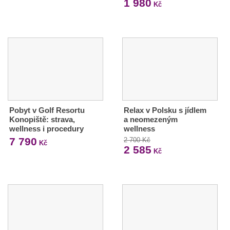
1 980
Kč
Pobyt v Golf Resortu
Relax v Polsku s jídlem
Konopiště: strava,
a neomezeným
wellness i procedury
wellness
7 790
2 700 Kč
Kč
2 585
Kč