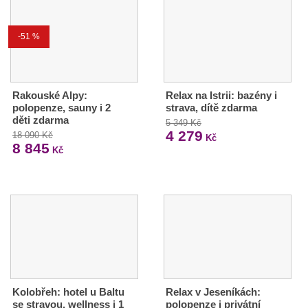
-51 %
Rakouské Alpy:
Relax na Istrii: bazény i
polopenze, sauny i 2
strava, dítě zdarma
děti zdarma
5 349 Kč
4 279
18 090 Kč
Kč
8 845
Kč
Kolobřeh: hotel u Baltu
Relax v Jeseníkách:
se stravou, wellness i 1
polopenze i privátní