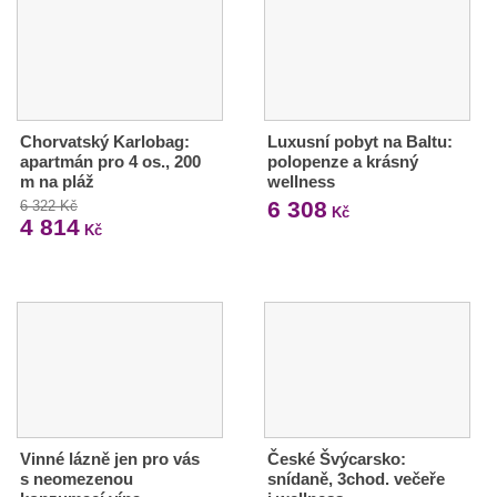
Chorvatský Karlobag:
Luxusní pobyt na Baltu:
apartmán pro 4 os., 200
polopenze a krásný
m na pláž
wellness
6 308
6 322 Kč
Kč
4 814
Kč
Vinné lázně jen pro vás
České Švýcarsko:
s neomezenou
snídaně, 3chod. večeře