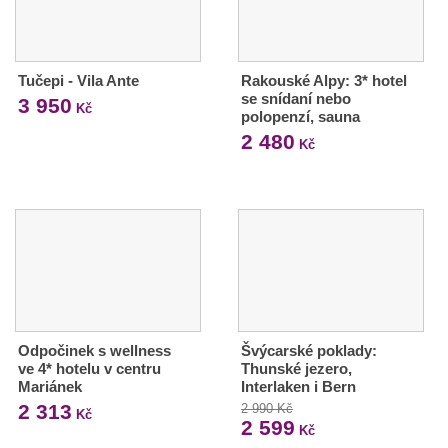
Tučepi - Vila Ante
Rakouské Alpy: 3* hotel
se snídaní nebo
3 950
Kč
polopenzí, sauna
2 480
Kč
Odpočinek s wellness
Švýcarské poklady:
ve 4* hotelu v centru
Thunské jezero,
Mariánek
Interlaken i Bern
2 313
2 990 Kč
Kč
2 599
Kč