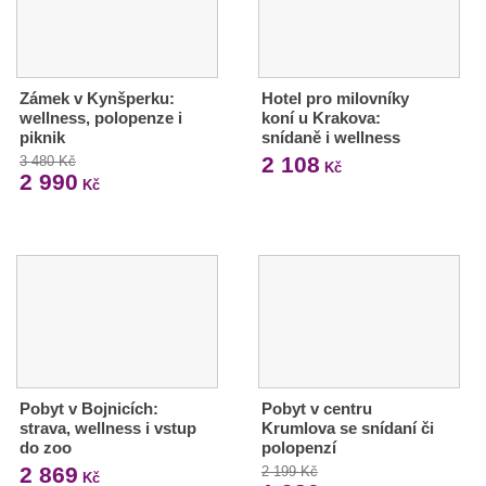
Zámek v Kynšperku:
Hotel pro milovníky
wellness, polopenze i
koní u Krakova:
piknik
snídaně i wellness
2 108
3 480 Kč
Kč
2 990
Kč
Pobyt v Bojnicích:
Pobyt v centru
strava, wellness i vstup
Krumlova se snídaní či
do zoo
polopenzí
2 869
2 199 Kč
Kč