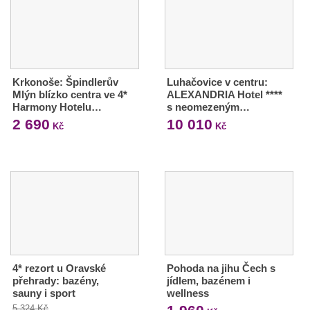
Krkonoše: Špindlerův
Luhačovice v centru:
Mlýn blízko centra ve 4*
ALEXANDRIA Hotel ****
Harmony Hotelu…
s neomezeným…
2 690
10 010
Kč
Kč
4* rezort u Oravské
Pohoda na jihu Čech s
přehrady: bazény,
jídlem, bazénem i
sauny i sport
wellness
5 324 Kč