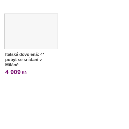
Italská dovolená: 4*
pobyt se snídaní v
Miláně
4 909
Kč