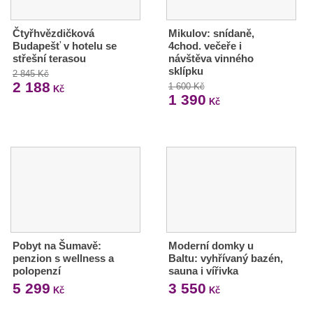
Čtyřhvězdičková
Mikulov: snídaně,
Budapešť v hotelu se
4chod. večeře i
střešní terasou
návštěva vinného
sklípku
2 845 Kč
2 188
1 600 Kč
Kč
1 390
Kč
Pobyt na Šumavě:
Moderní domky u
penzion s wellness a
Baltu: vyhřívaný bazén,
polopenzí
sauna i vířivka
5 299
3 550
Kč
Kč