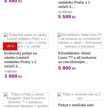
5 490
Kč
nedaleko Prahy s 1
večeří 4…
10 400 Kč
5 599
Kč
-49 %
Královský pobyt na
Křivoklátsko: Hotel
zámku Loučeň
Lions *** s all inclusive
nedaleko Prahy s 1
se zmrzlinovým…
večeří 3…
5 990
Kč
7 800 Kč
3 999
Kč
Pobyt v mnišské cele