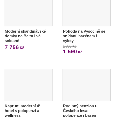
Moderní skandinávské
Pohoda na Vysočině se
domky na Baltu i vč.
snídaní, bazénem i
snídaně
výlety
7 756
1 830 Kč
Kč
1 590
Kč
Kaprun: moderní 4*
Rodinný penzion u
hotel s polopenzí a
Českého lesa:
wellness
polopenze i bazén