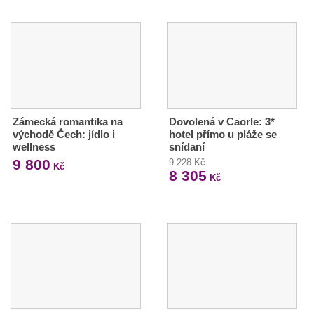
Zámecká romantika na
Dovolená v Caorle: 3*
východě Čech: jídlo i
hotel přímo u pláže se
wellness
snídaní
9 800
9 228 Kč
Kč
8 305
Kč