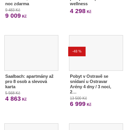
noc zdarma
wellness
4 298
9 483 Kč
Kč
9 009
Kč
-48 %
Saalbach: apartmány až
Pobyt v Ostravě se
pro 8 osob a slevová
snídaní u Ostravar
karta
Arény 4 dny / 3 noci,
2…
5 568 Kč
4 863
13 500 Kč
Kč
6 999
Kč