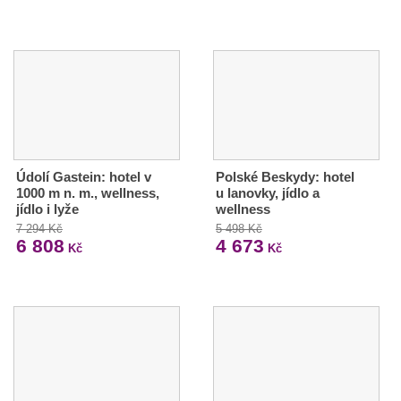
Údolí Gastein: hotel v
Polské Beskydy: hotel
1000 m n. m., wellness,
u lanovky, jídlo a
jídlo i lyže
wellness
7 294 Kč
5 498 Kč
6 808
4 673
Kč
Kč