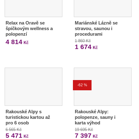
Relax na Oravě se
Mariánské Lázně se
špičkovým wellness a
stravou, saunou i
polopenzí
procedurami
4 814
1 860 Kč
Kč
1 674
Kč
-62 %
Rakouské Alpy s
Rakouské Alpy:
turistickou kartou až
polopenze, sauny i
pro 6 osob
karta výhod
6 565 Kč
19 695 Kč
5 471
7 397
Kč
Kč