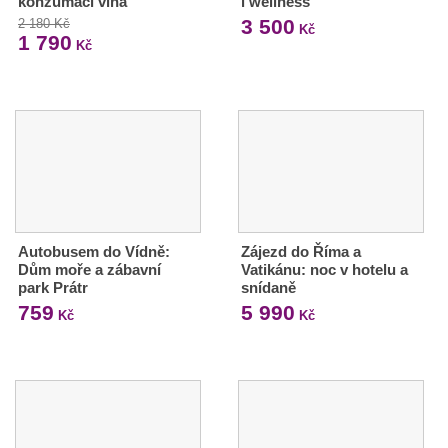
konzumací vína
i wellness
3 500
2 180 Kč
Kč
1 790
Kč
Autobusem do Vídně:
Zájezd do Říma a
Dům moře a zábavní
Vatikánu: noc v hotelu a
park Prátr
snídaně
759
5 990
Kč
Kč