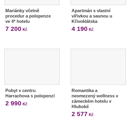
Mariánky včetně
Apartmán s vlastní
procedur a polopenze
vířivkou a saunou u
ve 4* hotelu
Křivoklátska
7 200
4 190
Kč
Kč
Pobyt v centru
Romantika a
Harrachova s polopenzí
neomezený wellness v
zámeckém hotelu v
2 990
Kč
Hluboké
2 577
Kč