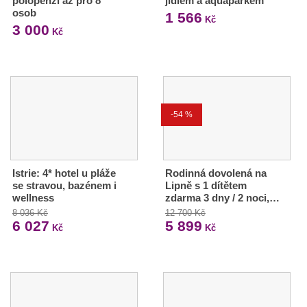
polopenzí až pro 8
jídlem a aquaparkem
osob
1 566
Kč
3 000
Kč
-54 %
Istrie: 4* hotel u pláže
Rodinná dovolená na
se stravou, bazénem i
Lipně s 1 dítětem
wellness
zdarma 3 dny / 2 noci,…
8 036 Kč
12 700 Kč
6 027
5 899
Kč
Kč