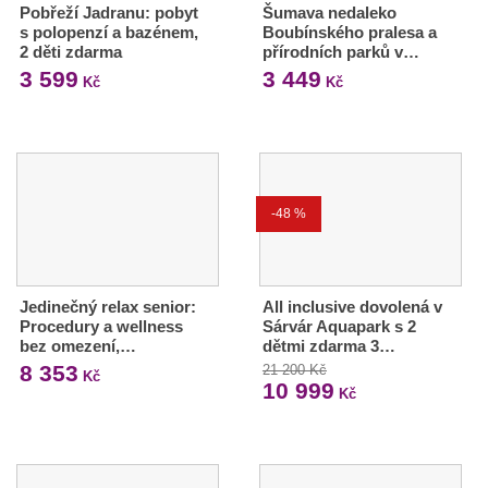
Pobřeží Jadranu: pobyt
Šumava nedaleko
s polopenzí a bazénem,
Boubínského pralesa a
2 děti zdarma
přírodních parků v…
3 599
3 449
Kč
Kč
-48 %
Jedinečný relax senior:
All inclusive dovolená v
Procedury a wellness
Sárvár Aquapark s 2
bez omezení,…
dětmi zdarma 3…
8 353
21 200 Kč
Kč
10 999
Kč