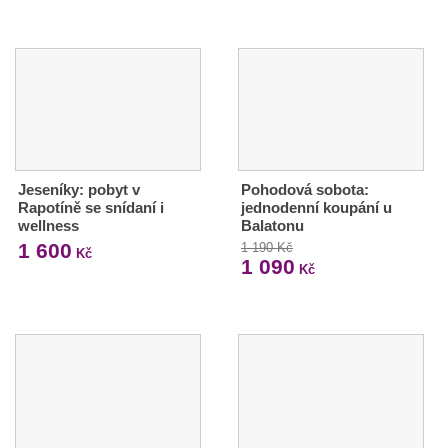
Jeseníky: pobyt v
Pohodová sobota:
Rapotíně se snídaní i
jednodenní koupání u
wellness
Balatonu
1 600
1 190 Kč
Kč
1 090
Kč