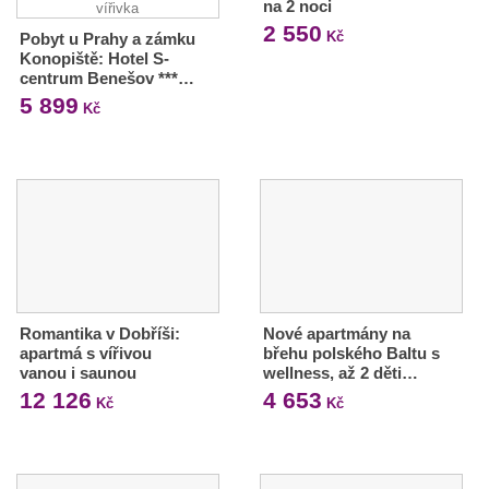
na 2 noci
2 550
Kč
Pobyt u Prahy a zámku
Konopiště: Hotel S-
centrum Benešov ***…
5 899
Kč
Romantika v Dobříši:
Nové apartmány na
apartmá s vířivou
břehu polského Baltu s
vanou i saunou
wellness, až 2 děti…
12 126
4 653
Kč
Kč