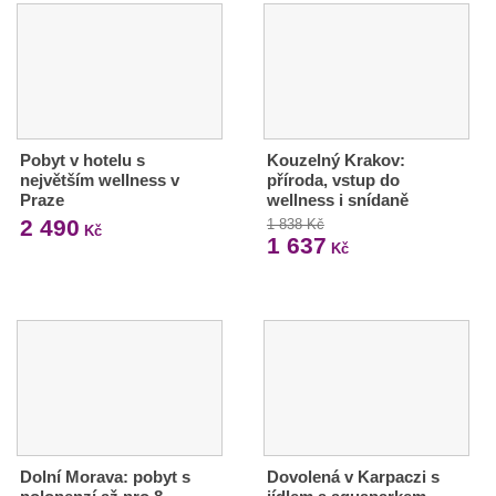
Pobyt v hotelu s
Kouzelný Krakov:
největším wellness v
příroda, vstup do
Praze
wellness i snídaně
2 490
1 838 Kč
Kč
1 637
Kč
Dolní Morava: pobyt s
Dovolená v Karpaczi s