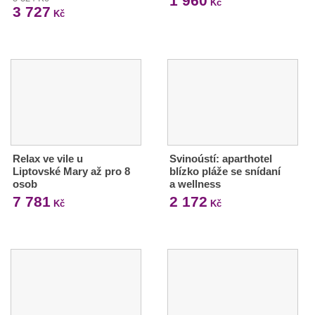
1 960
Kč
3 727
Kč
Relax ve vile u
Svinoústí: aparthotel
Liptovské Mary až pro 8
blízko pláže se snídaní
osob
a wellness
7 781
2 172
Kč
Kč