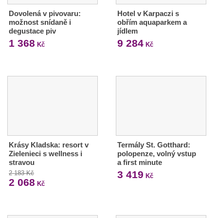
Dovolená v pivovaru:
Hotel v Karpaczi s
možnost snídaně i
obřím aquaparkem a
degustace piv
jídlem
1 368
9 284
Kč
Kč
Krásy Kladska: resort v
Termály St. Gotthard:
Zielenieci s wellness i
polopenze, volný vstup
stravou
a first minute
3 419
2 183 Kč
Kč
2 068
Kč