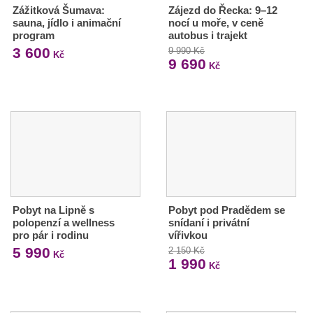
Zážitková Šumava:
Zájezd do Řecka: 9–12
sauna, jídlo i animační
nocí u moře, v ceně
program
autobus i trajekt
3 600
9 990 Kč
Kč
9 690
Kč
Pobyt na Lipně s
Pobyt pod Pradědem se
polopenzí a wellness
snídaní i privátní
pro pár i rodinu
vířivkou
5 990
2 150 Kč
Kč
1 990
Kč