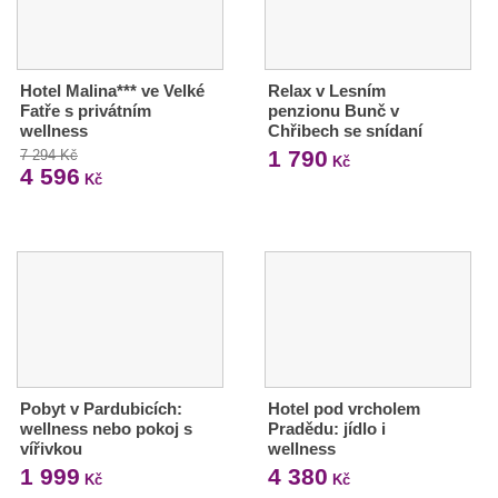
Hotel Malina*** ve Velké
Relax v Lesním
Fatře s privátním
penzionu Bunč v
wellness
Chřibech se snídaní
1 790
7 294 Kč
Kč
4 596
Kč
Pobyt v Pardubicích:
Hotel pod vrcholem
wellness nebo pokoj s
Pradědu: jídlo i
vířivkou
wellness
1 999
4 380
Kč
Kč