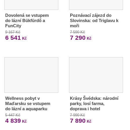
Dovolená se vstupem
Poznávací zájezd do
do lázní Bükfürdő a
Slovinska: od Triglavu k
FunCity
moři
9 167 Kč
7 590 Kč
6 541
7 290
Kč
Kč
Wellness pobyt v
Krásy Švédska: národní
Maďarsku se vstupem
parky, losí farma,
do lázní a aquaparku
doprava i hotel
5 447 Kč
7 990 Kč
4 839
7 890
Kč
Kč