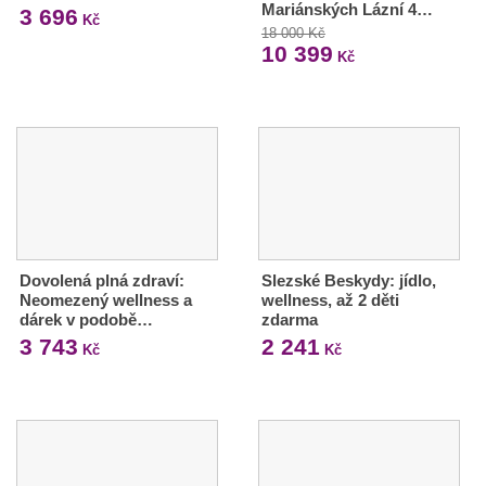
Mariánských Lázní 4…
3 696
Kč
18 000 Kč
10 399
Kč
Dovolená plná zdraví:
Slezské Beskydy: jídlo,
Neomezený wellness a
wellness, až 2 děti
dárek v podobě…
zdarma
3 743
2 241
Kč
Kč