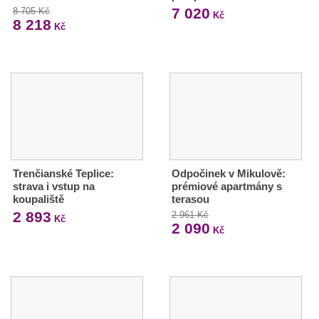
7 020
8 705 Kč
Kč
8 218
Kč
Trenčianské Teplice:
Odpočinek v Mikulově:
strava i vstup na
prémiové apartmány s
koupaliště
terasou
2 893
2 961 Kč
Kč
2 090
Kč