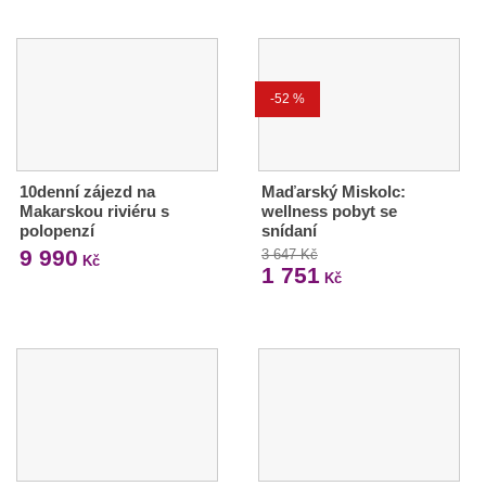
-52 %
10denní zájezd na
Maďarský Miskolc:
Makarskou riviéru s
wellness pobyt se
polopenzí
snídaní
9 990
3 647 Kč
Kč
1 751
Kč