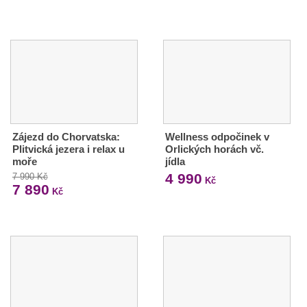
Zájezd do Chorvatska:
Wellness odpočinek v
Plitvická jezera i relax u
Orlických horách vč.
moře
jídla
4 990
7 990 Kč
Kč
7 890
Kč