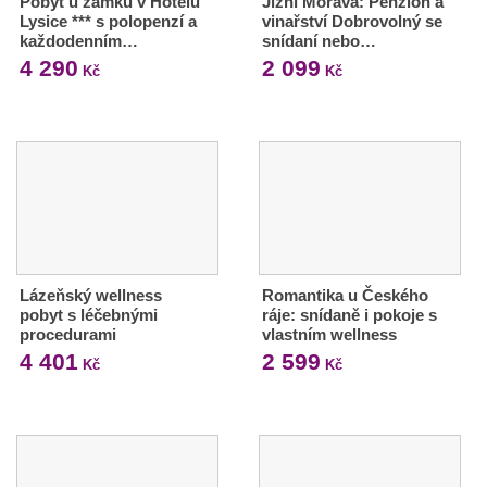
Pobyt u zámku v Hotelu
Jižní Morava: Penzion a
Lysice *** s polopenzí a
vinařství Dobrovolný se
každodenním…
snídaní nebo…
4 290
2 099
Kč
Kč
Lázeňský wellness
Romantika u Českého
pobyt s léčebnými
ráje: snídaně i pokoje s
procedurami
vlastním wellness
4 401
2 599
Kč
Kč