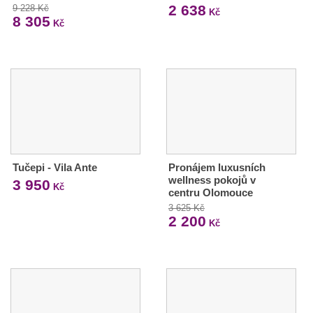
2 638
9 228 Kč
Kč
8 305
Kč
Tučepi - Vila Ante
Pronájem luxusních
wellness pokojů v
3 950
Kč
centru Olomouce
3 625 Kč
2 200
Kč