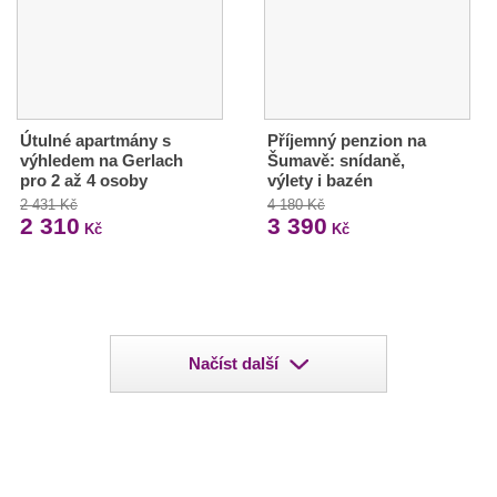
Útulné apartmány s
Příjemný penzion na
výhledem na Gerlach
Šumavě: snídaně,
pro 2 až 4 osoby
výlety i bazén
2 431 Kč
4 180 Kč
2 310
3 390
Kč
Kč
Načíst další