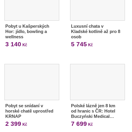
Pobyt u Kašperských
Luxusní chata v
Hor: jídlo, bowling a
Kladské kotlině až pro 8
wellness
osob
3 140
5 745
Kč
Kč
Pobyt se snídaní v
Polské lázně jen 8 km
horské chatě uprostřed
od hranic s ČR: Hotel
KRNAP
Buczyński Medical…
2 399
7 699
Kč
Kč