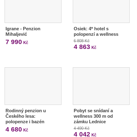
Igrane - Penzion
Osiek: 4* hotel s
Mihaljević
polopenzí a wellness
7 990
6 808 Kč
Kč
4 863
Kč
Rodinný penzion u
Pobyt se snídaní a
Českého lesa:
wellness 300 m od
polopenze i bazén
zámku Lednice
4 680
4 490 Kč
Kč
4 042
Kč