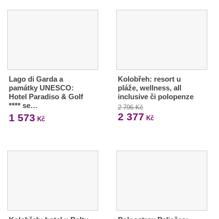
Lago di Garda a
Kolobřeh: resort u
památky UNESCO:
pláže, wellness, all
Hotel Paradiso & Golf
inclusive či polopenze
**** se…
2 796 Kč
2 377
1 573
Kč
Kč