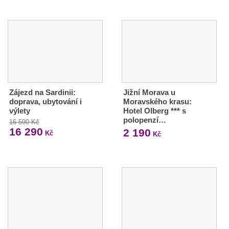
Zájezd na Sardinii:
Jižní Morava u
doprava, ubytování i
Moravského krasu:
výlety
Hotel Olberg *** s
polopenzí…
16 590 Kč
16 290
2 190
Kč
Kč