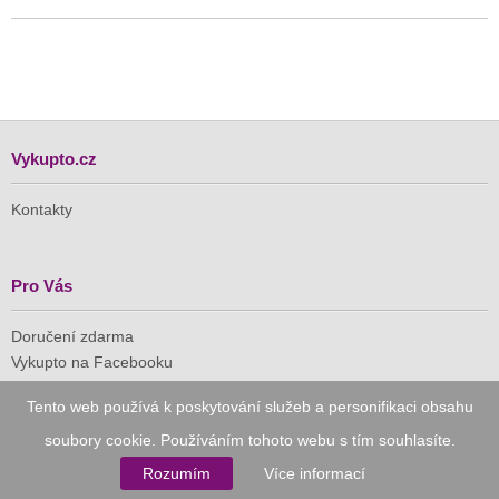
Vykupto.cz
Kontakty
Pro Vás
Doručení zdarma
Vykupto na Facebooku
Tento web používá k poskytování služeb a personifikaci obsahu
Důvěryhodný nákup
soubory cookie. Používáním tohoto webu s tím souhlasíte.
Naše společnost je členem Asociace pro elektronickou
Rozumím
Více informací
komerci (APEK)