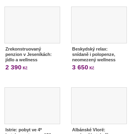
Zrekonstruovaný
Beskydský relax:
penzion v Jeseníkách:
snídaně i polopenze,
jídlo a wellness
neomezený wellness
2 390
3 650
Kč
Kč
Istrie: pobyt ve 4*
Albánské Vlorë: