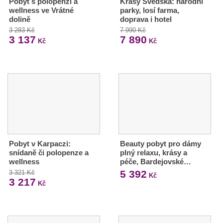
Pobyt s polopenzí a
Krásy Švédska: národní
wellness ve Vrátné
parky, losí farma,
dolině
doprava i hotel
3 283 Kč
7 990 Kč
3 137
7 890
Kč
Kč
Pobyt v Karpaczi:
Beauty pobyt pro dámy
snídaně či polopenze a
plný relaxu, krásy a
wellness
péče, Bardejovské…
5 392
3 321 Kč
Kč
3 217
Kč