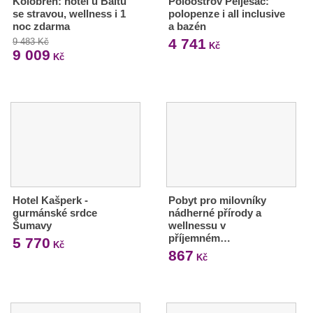
Kolobřeh: hotel u Baltu
Poloostrov Pelješac:
se stravou, wellness i 1
polopenze i all inclusive
noc zdarma
a bazén
4 741
9 483 Kč
Kč
9 009
Kč
Hotel Kašperk -
Pobyt pro milovníky
gurmánské srdce
nádherné přírody a
Šumavy
wellnessu v
příjemném…
5 770
Kč
867
Kč