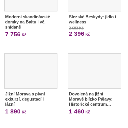
Moderní skandinávské
Slezské Beskydy: jídlo i
domky na Baltu i vč.
wellness
snídaně
2 683 Kč
2 396
7 756
Kč
Kč
Jižní Morava s pivní
Dovolená na jižní
exkurzí, degustací i
Moravě blízko Pálavy:
lázní
Historické centrum…
1 890
1 460
Kč
Kč