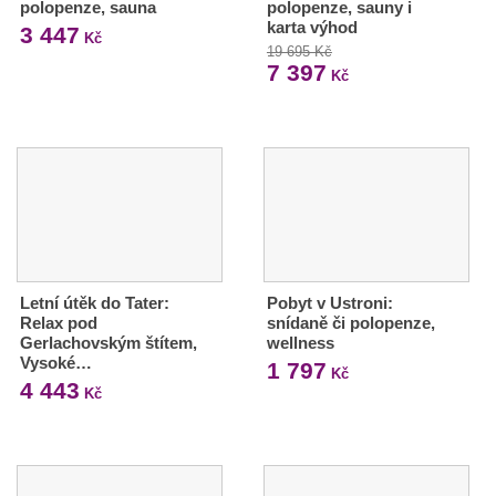
polopenze, sauna
polopenze, sauny i
karta výhod
3 447
Kč
19 695 Kč
7 397
Kč
Letní útěk do Tater:
Pobyt v Ustroni:
Relax pod
snídaně či polopenze,
Gerlachovským štítem,
wellness
Vysoké…
1 797
Kč
4 443
Kč