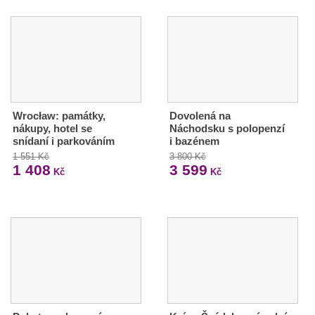
Wrocław: památky,
Dovolená na
nákupy, hotel se
Náchodsku s polopenzí
snídaní i parkováním
i bazénem
1 551 Kč
3 800 Kč
1 408
3 599
Kč
Kč