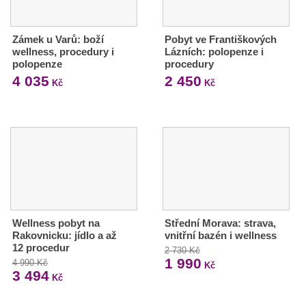
Zámek u Varů: boží
Pobyt ve Františkových
wellness, procedury i
Lázních: polopenze i
polopenze
procedury
4 035
2 450
Kč
Kč
Wellness pobyt na
Střední Morava: strava,
Rakovnicku: jídlo a až
vnitřní bazén i wellness
12 procedur
2 730 Kč
1 990
4 990 Kč
Kč
3 494
Kč