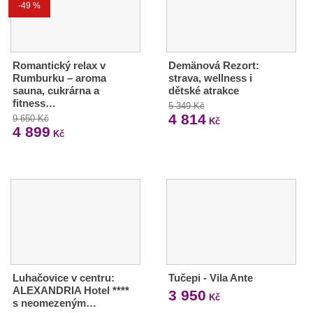
-49 %
Romantický relax v
Demänová Rezort:
Rumburku – aroma
strava, wellness i
sauna, cukrárna a
dětské atrakce
fitness…
5 349 Kč
4 814
9 650 Kč
Kč
4 899
Kč
Luhačovice v centru:
Tučepi - Vila Ante
ALEXANDRIA Hotel ****
3 950
Kč
s neomezeným…