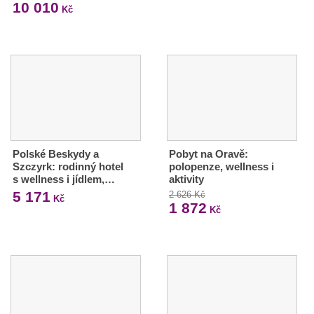
10 010
Kč
Polské Beskydy a
Pobyt na Oravě:
Szczyrk: rodinný hotel
polopenze, wellness i
s wellness i jídlem,…
aktivity
5 171
2 626 Kč
Kč
1 872
Kč