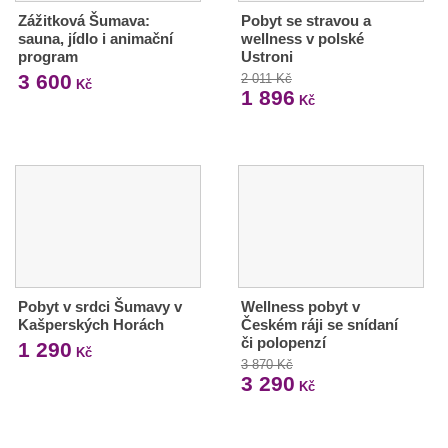
Zážitková Šumava:
Pobyt se stravou a
sauna, jídlo i animační
wellness v polské
program
Ustroni
3 600
2 011 Kč
Kč
1 896
Kč
Pobyt v srdci Šumavy v
Wellness pobyt v
Kašperských Horách
Českém ráji se snídaní
či polopenzí
1 290
Kč
3 870 Kč
3 290
Kč