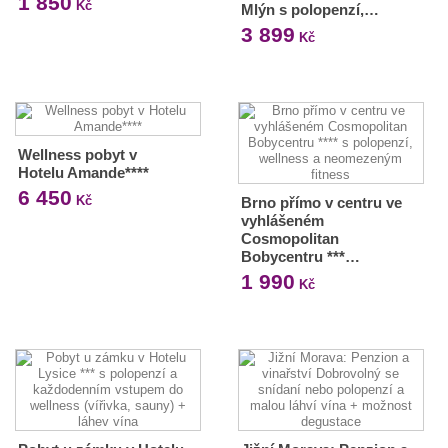
1 850
Kč
Mlýn s polopenzí,…
3 899
Kč
Wellness pobyt v
Hotelu Amande****
6 450
Kč
Brno přímo v centru ve
vyhlášeném
Cosmopolitan
Bobycentru ***…
1 990
Kč