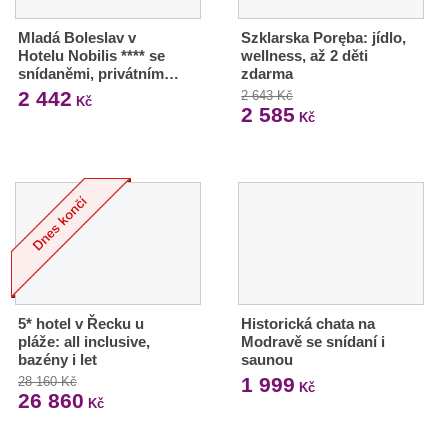
Mladá Boleslav v
Szklarska Poręba: jídlo,
Hotelu Nobilis **** se
wellness, až 2 děti
snídaněmi, privátním…
zdarma
2 442
2 643 Kč
Kč
2 585
Kč
5* hotel v Řecku u
Historická chata na
pláže: all inclusive,
Modravě se snídaní i
bazény i let
saunou
1 999
28 160 Kč
Kč
26 860
Kč