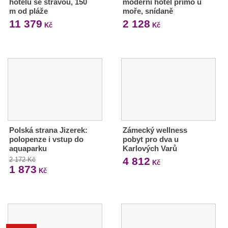
hotelu se stravou, 150
moderní hotel přímo u
m od pláže
moře, snídaně
11 379
2 128
Kč
Kč
Polská strana Jizerek:
Zámecký wellness
polopenze i vstup do
pobyt pro dva u
aquaparku
Karlových Varů
4 812
2 172 Kč
Kč
1 873
Kč