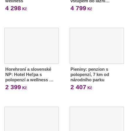
wellness
vstupem do lázní…
4 298
4 799
Kč
Kč
Horehroní a slovenské
Pieniny: penzion s
NP: Hotel Heľpa s
polopenzí, 7 km od
polopenzí a wellness …
národního parku
2 399
2 407
Kč
Kč