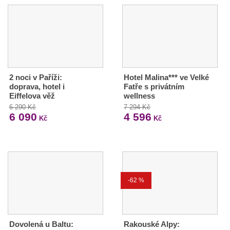
2 noci v Paříži:
Hotel Malina*** ve Velké
doprava, hotel i
Fatře s privátním
Eiffelova věž
wellness
6 290 Kč
7 294 Kč
6 090
4 596
Kč
Kč
-62 %
Dovolená u Baltu:
Rakouské Alpy: