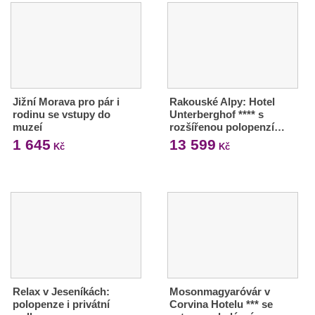
Jižní Morava pro pár i
Rakouské Alpy: Hotel
rodinu se vstupy do
Unterberghof **** s
muzeí
rozšířenou polopenzí…
1 645
13 599
Kč
Kč
Relax v Jeseníkách:
Mosonmagyaróvár v
polopenze i privátní
Corvina Hotelu *** se