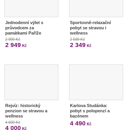
Jednodenní výlet s
Sportovně-relaxační
průvodcem za
pobyt se stravou i
památkami Paříže
wellness
2 999 Kč
2 599 Kč
2 949
2 349
Kč
Kč
Rejvíz: historický
Karlova Studánka:
penzion se stravou a
pobyt s polopenzí a
wellness
bazénem
4 490
4 600 Kč
Kč
4 000
Kč