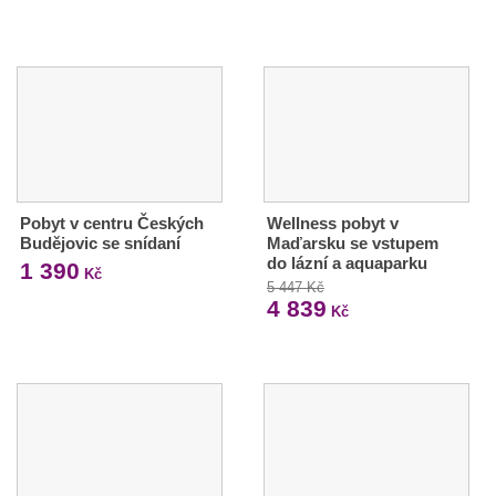
Pobyt v centru Českých
Wellness pobyt v
Budějovic se snídaní
Maďarsku se vstupem
do lázní a aquaparku
1 390
Kč
5 447 Kč
4 839
Kč