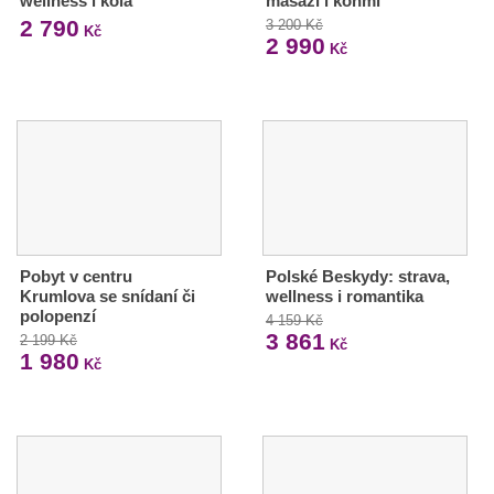
wellness i kola
masáží i koňmi
2 790
3 200 Kč
Kč
2 990
Kč
Pobyt v centru
Polské Beskydy: strava,
Krumlova se snídaní či
wellness i romantika
polopenzí
4 159 Kč
3 861
2 199 Kč
Kč
1 980
Kč