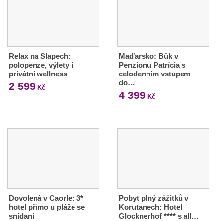
Relax na Slapech:
Maďarsko: Bük v
polopenze, výlety i
Penzionu Patrícia s
privátní wellness
celodenním vstupem
do…
2 599
Kč
4 399
Kč
Dovolená v Caorle: 3*
Pobyt plný zážitků v
hotel přímo u pláže se
Korutanech: Hotel
snídaní
Glocknerhof **** s all…