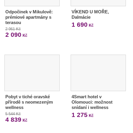
Odpočinek v Mikulově:
VÍKEND U MOŘE,
prémiové apartmány s
Dalmácie
terasou
1 690
Kč
2 961 Kč
2 090
Kč
Pobyt v tiché oravské
4Smart hotel v
přírodě s neomezeným
Olomouci: možnost
wellness
snídaní i wellness
1 275
5 544 Kč
Kč
4 839
Kč