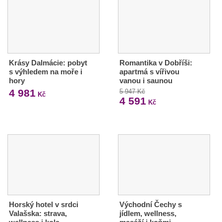
Krásy Dalmácie: pobyt
Romantika v Dobříši:
s výhledem na moře i
apartmá s vířivou
hory
vanou i saunou
4 981
5 947 Kč
Kč
4 591
Kč
Horský hotel v srdci
Východní Čechy s
Valašska: strava,
jídlem, wellness,