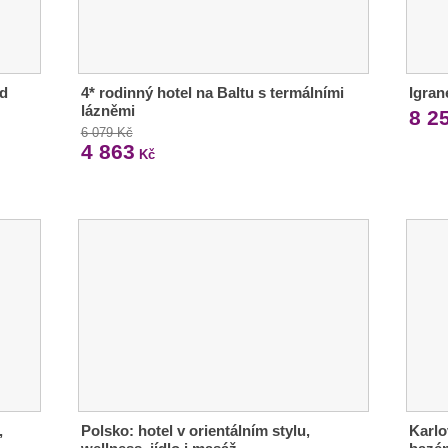
od
4* rodinný hotel na Baltu s termálními
Igran
lázněmi
8 2
6 079 Kč
4 863
Kč
,
Polsko: hotel v orientálním stylu,
Karlo