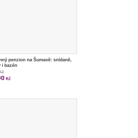
mný penzion na Šumavě: snídaně,
y i bazén
 Kč
90
Kč