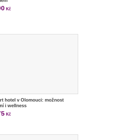
nem
90
Kč
t hotel v Olomouci: možnost
ní i wellness
75
Kč