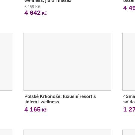
wellness, jídlo i masáž
bazé
4 4
5 159 Kč
4 642
Kč
Polské Krkonoše: luxusní resort s
4Smar
jídlem i wellness
snída
4 165
1 2
Kč