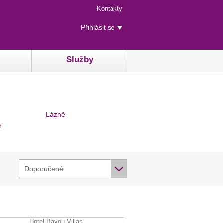
Menu
Kontakty
rychlého
Uživatelské
přístupu
Přihlásit se
menu
Služby
Lázně
e
Doporučené