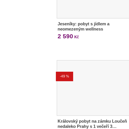
Jeseníky: pobyt s jídlem a
neomezeným wellness
2 590
Kč
-49 %
Královský pobyt na zámku Loučeň
nedaleko Prahy s 1 večeří 3…