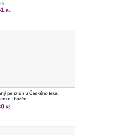
 Kč
51
Kč
ný penzion u Českého lesa:
enze i bazén
80
Kč