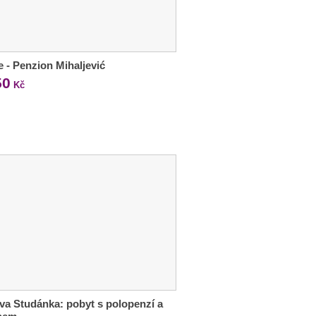
e - Penzion Mihaljević
50
Kč
va Studánka: pobyt s polopenzí a