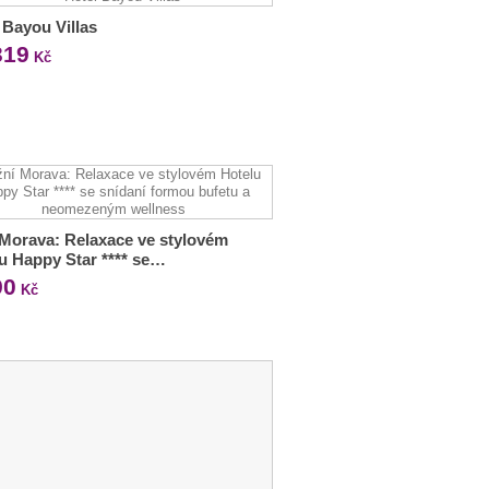
 Bayou Villas
319
Kč
 Morava: Relaxace ve stylovém
u Happy Star **** se…
90
Kč