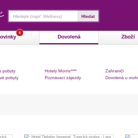
Vyhledávání
Hledat
5
ovinky
Dovolená
Zboží
s pobyty
Hotely Morris****
Zahraničí
vé pobyty
Poznávací zájezdy
Dovolená u moř