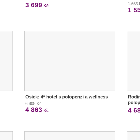
3 699
1 666
Kč
1 5
Osiek: 4* hotel s polopenzí a wellness
Rodin
polop
6 808 Kč
4 863
4 6
Kč