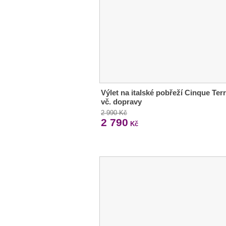
Výlet na italské pobřeží Cinque Ter
vč. dopravy
2 990 Kč
2 790
Kč