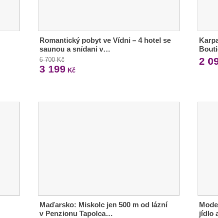
Romantický pobyt ve Vídni – 4 hotel se
Karpa
saunou a snídaní v…
Bout
2 0
6 700 Kč
3 199
Kč
Maďarsko: Miskolc jen 500 m od lázní
Moder
v Penzionu Tapolca…
jídlo