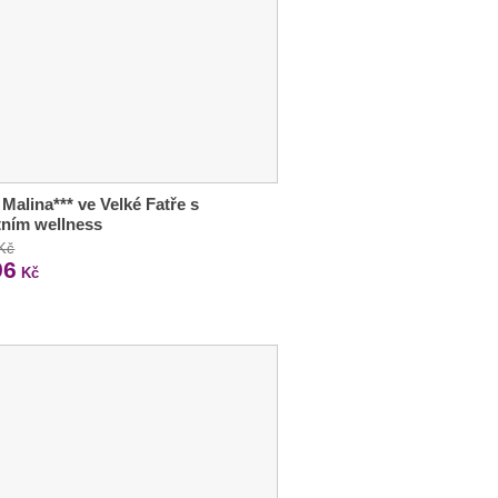
 Malina*** ve Velké Fatře s
tním wellness
 Kč
96
Kč