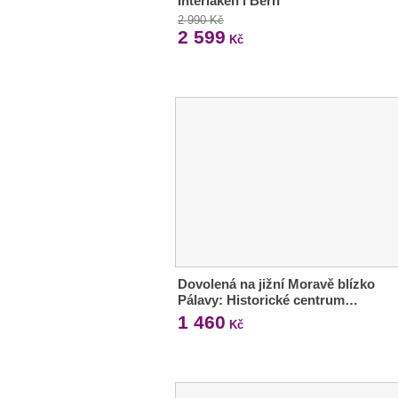
Interlaken i Bern
2 990 Kč
2 599
Kč
Dovolená na jižní Moravě blízko
Pálavy: Historické centrum…
1 460
Kč