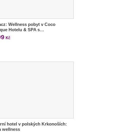
cz: Wellness pobyt v Coco
ique Hotelu & SPA s…
99
Kč
ní hotel v polských Krkonoších:
 a wellness