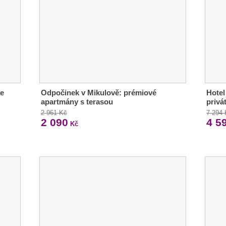
re
Odpočinek v Mikulově: prémiové
Hotel
apartmány s terasou
privá
2 961 Kč
7 294
2 090
4 5
Kč