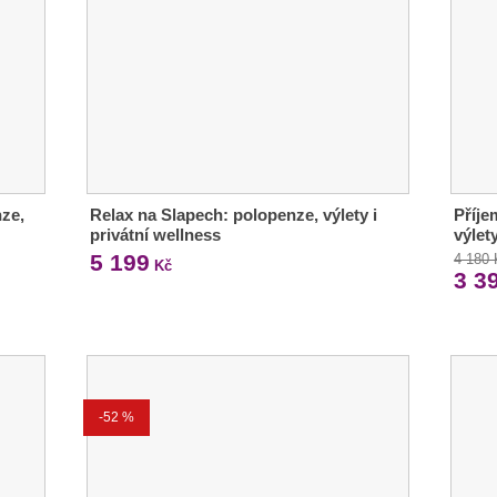
nze,
Relax na Slapech: polopenze, výlety i
Příje
privátní wellness
výlet
5 199
4 180
Kč
3 3
-52 %