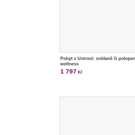
Pobyt v Ustroni: snídaně či polope
wellness
1 797
Kč