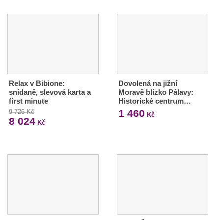
Relax v Bibione:
Dovolená na jižní
snídaně, slevová karta a
Moravě blízko Pálavy:
first minute
Historické centrum…
1 460
9 726 Kč
Kč
8 024
Kč