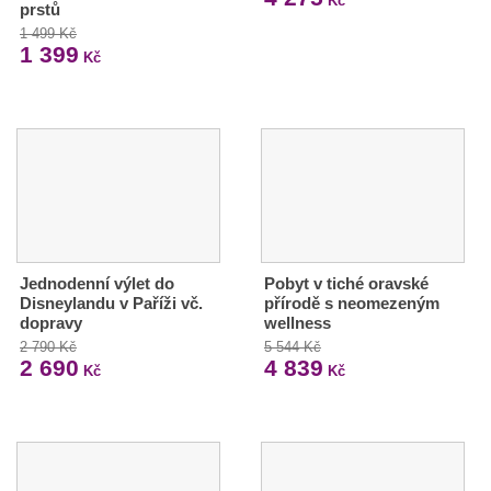
Kč
prstů
1 499 Kč
1 399
Kč
Jednodenní výlet do
Pobyt v tiché oravské
Disneylandu v Paříži vč.
přírodě s neomezeným
dopravy
wellness
2 790 Kč
5 544 Kč
2 690
4 839
Kč
Kč