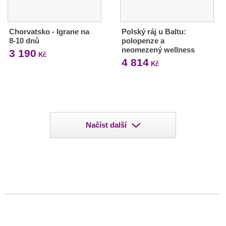
Chorvatsko - Igrane na
Polský ráj u Baltu:
8-10 dnů
polopenze a
neomezený wellness
3 190
Kč
4 814
Kč
Načíst další