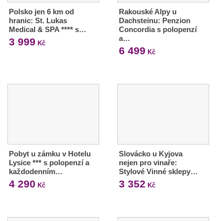
Polsko jen 6 km od
Rakouské Alpy u
hranic: St. Lukas
Dachsteinu: Penzion
Medical & SPA **** s…
Concordia s polopenzí
a…
3 999
Kč
6 499
Kč
Pobyt u zámku v Hotelu
Slovácko u Kyjova
Lysice *** s polopenzí a
nejen pro vinaře:
každodenním…
Stylové Vinné sklepy…
4 290
3 352
Kč
Kč