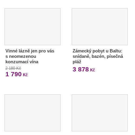
Vinné lázně jen pro vás
Zámecký pobyt u Baltu:
s neomezenou
snídaně, bazén, písečná
konzumací vína
pláž
3 878
2 180 Kč
Kč
1 790
Kč