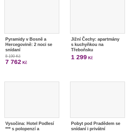
Pyramidy v Bosně a
Jižní Čechy: apartmány
Hercegovině: 2 noci se
s kuchyňkou na
snídaní
Třeboňsku
1 299
8 190 Kč
Kč
7 762
Kč
Vysočina: Hotel Podlesí
Pobyt pod Pradědem se
*** s polopenzí a
snídaní i privátní