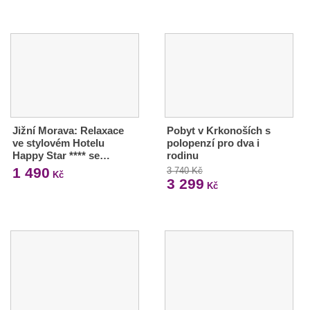
Jižní Morava: Relaxace
Pobyt v Krkonoších s
ve stylovém Hotelu
polopenzí pro dva i
Happy Star **** se…
rodinu
1 490
3 740 Kč
Kč
3 299
Kč