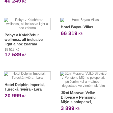
40 249
Kč
Hotel Bayou Villas
66 319
Kč
Pobyt v Kolobřehu:
wellness, all inclusive
light a noc zdarma
18 512 Kč
17 589
Kč
Hotel Delphin Imperial,
Turecká riviéra - Lara
Jižní Morava: Velké
20 999
Kč
Bílovice v Pensionu
Mlýn s polopenzí,…
3 899
Kč