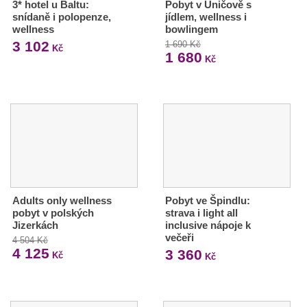
3* hotel u Baltu:
Pobyt v Uničově s
snídaně i polopenze,
jídlem, wellness i
wellness
bowlingem
3 102
1 690 Kč
Kč
1 680
Kč
Adults only wellness
Pobyt ve Špindlu:
pobyt v polských
strava i light all
Jizerkách
inclusive nápoje k
večeři
4 504 Kč
4 125
3 360
Kč
Kč