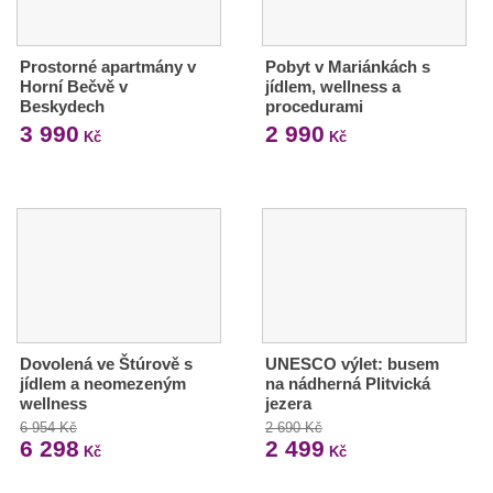
Prostorné apartmány v
Pobyt v Mariánkách s
Horní Bečvě v
jídlem, wellness a
Beskydech
procedurami
3 990
2 990
Kč
Kč
Dovolená ve Štúrově s
UNESCO výlet: busem
jídlem a neomezeným
na nádherná Plitvická
wellness
jezera
6 954 Kč
2 690 Kč
6 298
2 499
Kč
Kč