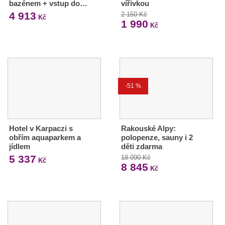
bazénem + vstup do…
vířivkou
4 913
2 150 Kč
Kč
1 990
Kč
-51 %
Hotel v Karpaczi s
Rakouské Alpy:
obřím aquaparkem a
polopenze, sauny i 2
jídlem
děti zdarma
5 337
18 090 Kč
Kč
8 845
Kč