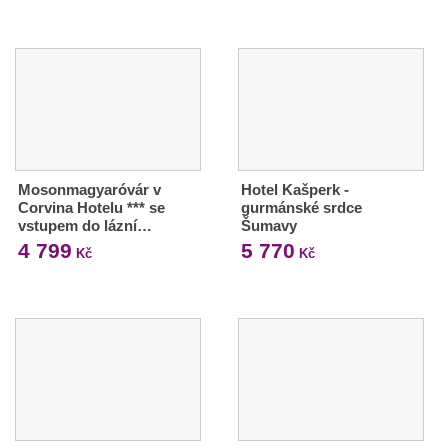
Mosonmagyaróvár v
Hotel Kašperk -
Corvina Hotelu *** se
gurmánské srdce
vstupem do lázní…
Šumavy
4 799
5 770
Kč
Kč