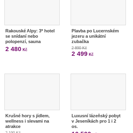
Rakouské Alpy: 3* hotel
Plavba po Lucernském
se snídaní nebo
jezeru a unikátní
polopenzí, sauna
zubačka
2 480
2 890 Kč
Kč
2 499
Kč
Krušné hory s jídlem,
Luxusní lázeňský pobyt
wellness i slevami na
v Jeseníkách pro 1 i 2
atrakce
os.
2 190 Kč