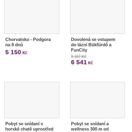
Chorvatsko - Podgora
Dovolená se vstupem
na 8 dnů
do lázní Bükfürdő a
FunCity
5 150
Kč
9 167 Kč
6 541
Kč
Pobyt se snídaní v
Pobyt se snídaní a
horské chatě uprostřed
wellness 300 m od