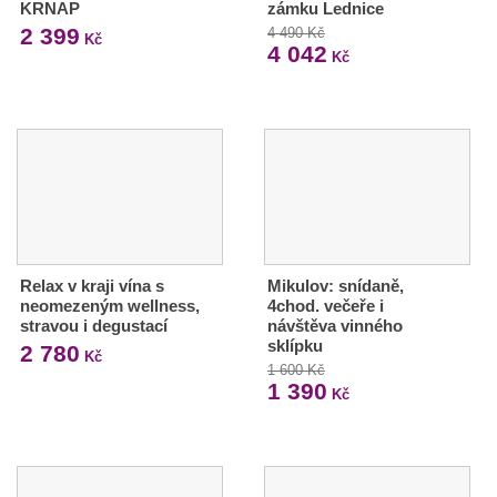
KRNAP
zámku Lednice
2 399
4 490 Kč
Kč
4 042
Kč
Relax v kraji vína s
Mikulov: snídaně,
neomezeným wellness,
4chod. večeře i
stravou i degustací
návštěva vinného
sklípku
2 780
Kč
1 600 Kč
1 390
Kč