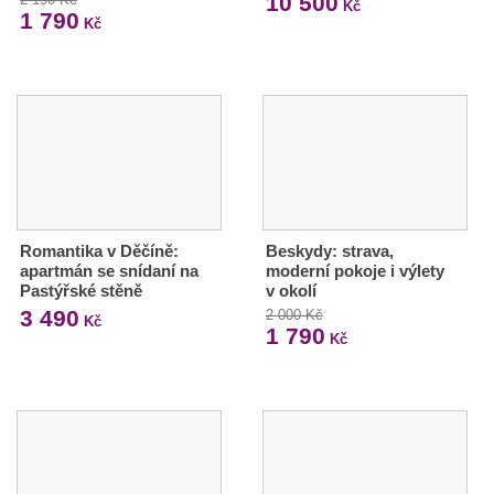
10 500
Kč
1 790
Kč
Romantika v Děčíně:
Beskydy: strava,
apartmán se snídaní na
moderní pokoje i výlety
Pastýřské stěně
v okolí
3 490
2 000 Kč
Kč
1 790
Kč