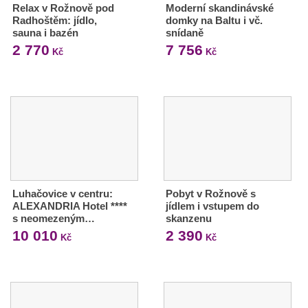
Relax v Rožnově pod
Moderní skandinávské
Radhoštěm: jídlo,
domky na Baltu i vč.
sauna i bazén
snídaně
2 770
7 756
Kč
Kč
Luhačovice v centru:
Pobyt v Rožnově s
ALEXANDRIA Hotel ****
jídlem i vstupem do
s neomezeným…
skanzenu
10 010
2 390
Kč
Kč