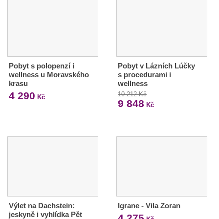
Pobyt s polopenzí i
Pobyt v Lázních Lúčky
wellness u Moravského
s procedurami i
krasu
wellness
4 290
10 212 Kč
Kč
9 848
Kč
Výlet na Dachstein:
Igrane - Vila Zoran
jeskyně i vyhlídka Pět
4 275