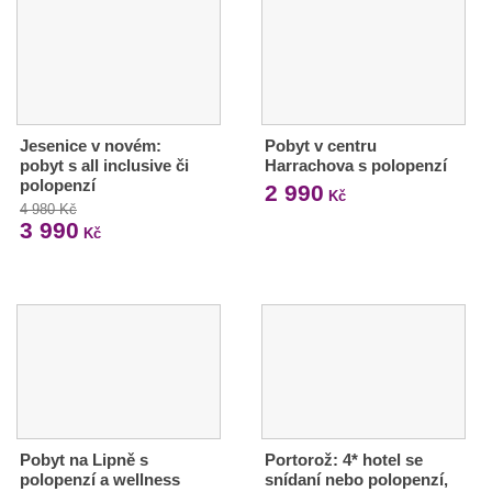
Jesenice v novém:
Pobyt v centru
pobyt s all inclusive či
Harrachova s polopenzí
polopenzí
2 990
Kč
4 980 Kč
3 990
Kč
Pobyt na Lipně s
Portorož: 4* hotel se
polopenzí a wellness
snídaní nebo polopenzí,