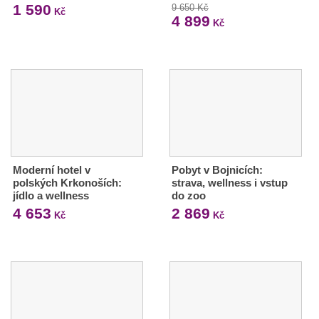
1 590
9 650 Kč
Kč
4 899
Kč
Moderní hotel v
Pobyt v Bojnicích:
polských Krkonoších:
strava, wellness i vstup
jídlo a wellness
do zoo
4 653
2 869
Kč
Kč