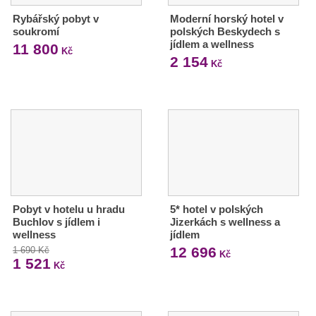
Rybářský pobyt v
Moderní horský hotel v
soukromí
polských Beskydech s
jídlem a wellness
11 800
Kč
2 154
Kč
Pobyt v hotelu u hradu
5* hotel v polských
Buchlov s jídlem i
Jizerkách s wellness a
wellness
jídlem
12 696
1 690 Kč
Kč
1 521
Kč