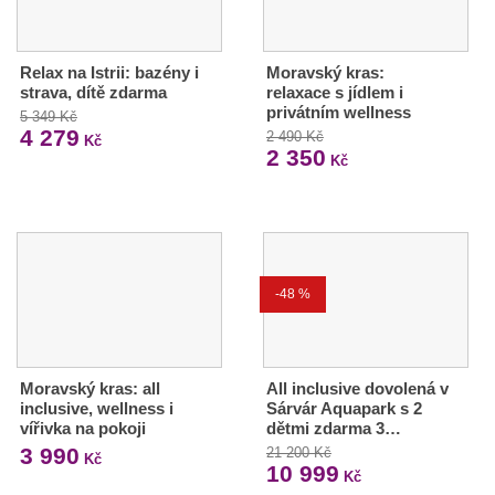
Relax na Istrii: bazény i
Moravský kras:
strava, dítě zdarma
relaxace s jídlem i
privátním wellness
5 349 Kč
4 279
2 490 Kč
Kč
2 350
Kč
-48 %
Moravský kras: all
All inclusive dovolená v
inclusive, wellness i
Sárvár Aquapark s 2
vířivka na pokoji
dětmi zdarma 3…
3 990
21 200 Kč
Kč
10 999
Kč