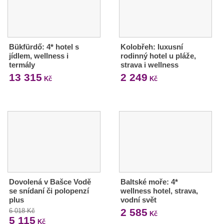
Bükfürdő: 4* hotel s
Kolobřeh: luxusní
jídlem, wellness i
rodinný hotel u pláže,
termály
strava i wellness
13 315
2 249
Kč
Kč
Dovolená v Bašce Vodě
Baltské moře: 4*
se snídaní či polopenzí
wellness hotel, strava,
plus
vodní svět
2 585
6 018 Kč
Kč
5 115
Kč