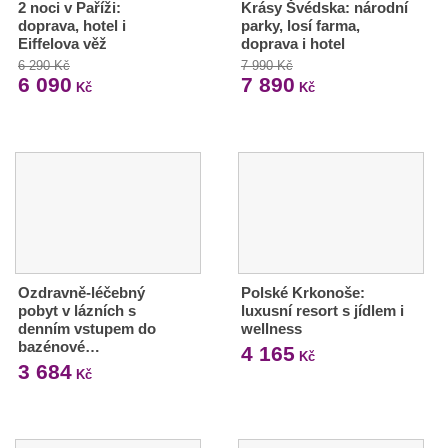
2 noci v Paříži:
Krásy Švédska: národní
doprava, hotel i
parky, losí farma,
Eiffelova věž
doprava i hotel
6 290 Kč
7 990 Kč
6 090
7 890
Kč
Kč
Ozdravně-léčebný
Polské Krkonoše:
pobyt v lázních s
luxusní resort s jídlem i
denním vstupem do
wellness
bazénové…
4 165
Kč
3 684
Kč