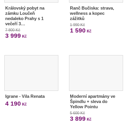
Královský pobyt na
Ranč Bučiska: strava,
zámku Loučeň
wellness a kopec
nedaleko Prahy s 1
zážitků
večeří 3…
1 990 Kč
1 590
7 800 Kč
Kč
3 999
Kč
Igrane - Vila Renata
Moderní apartmány ve
Špindlu + sleva do
4 190
Kč
Yellow Pointu
5 600 Kč
3 899
Kč