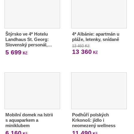
Štýrsko ve 4* Hotelu
4* Albánie: apartmán u
Landhaus St. Georg:
pláže, letenky, snídaně
Slovenský personál,…
13 460 Kč
13 360
5 699
Kč
Kč
Mobilní domek na Istrii
Podhůří polských
s aquaparkem a
Krkonoš: jídlo i
miniklubem
neomezený wellness
6 160
11 490
Kč
Kč