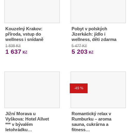
Kouzelný Krakov:
Pobyt v polských
příroda, vstup do
Jizerkách: jídlo i
wellness i snídaně
wellness, děti zdarma
1 838 Kč
5 477 Kč
1 637
5 203
Kč
Kč
-49 %
Jižní Morava u
Romantický relax v
Vyškova: Hotel Allvet
Rumburku – aroma
*** v bývalém
sauna, cukrárna a
letohrádku…
fitness…