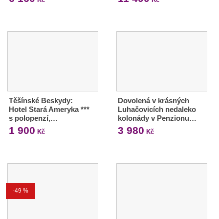
Těšínské Beskydy:
Dovolená v krásných
Hotel Stará Ameryka ***
Luhačovicích nedaleko
s polopenzí,…
kolonády v Penzionu…
1 900
3 980
Kč
Kč
-49 %