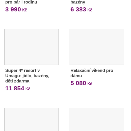
pro pár i rodinu
bazény
3 990
6 383
Kč
Kč
Super 4* resort v
Relaxační víkend pro
Umagu: jídlo, bazény,
dámu
děti zdarma
5 080
Kč
11 854
Kč