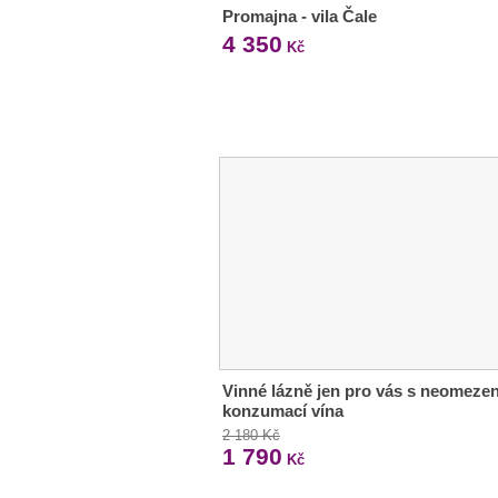
Promajna - vila Čale
4 350
Kč
Vinné lázně jen pro vás s neomeze
konzumací vína
2 180 Kč
1 790
Kč