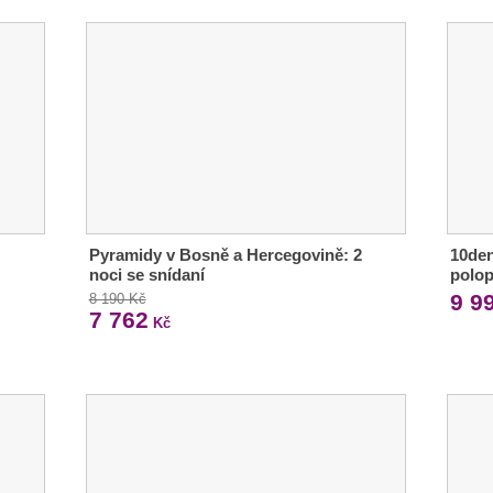
Pyramidy v Bosně a Hercegovině: 2
10den
noci se snídaní
polop
9 9
8 190 Kč
7 762
Kč