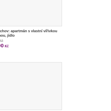
chov: apartmán s vlastní vířivkou
nou, jídlo
 Kč
90
Kč