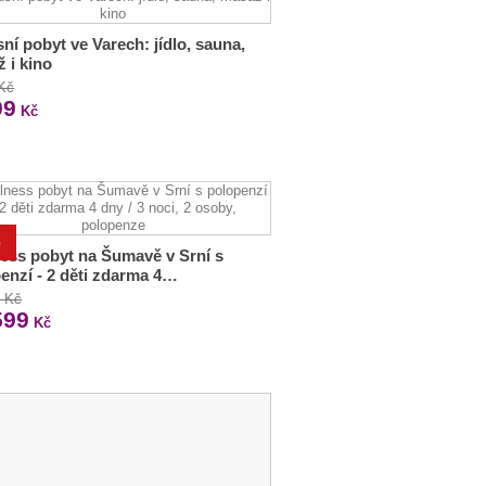
ní pobyt ve Varech: jídlo, sauna,
 i kino
 Kč
99
Kč
%
ess pobyt na Šumavě v Srní s
enzí - 2 děti zdarma 4…
0 Kč
599
Kč