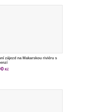
ní zájezd na Makarskou riviéru s
enzí
90
Kč