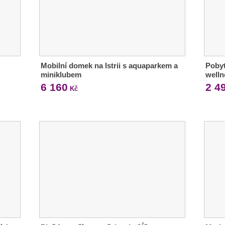
Mobilní domek na Istrii s aquaparkem a
Pobyt
miniklubem
welln
6 160
2 4
Kč