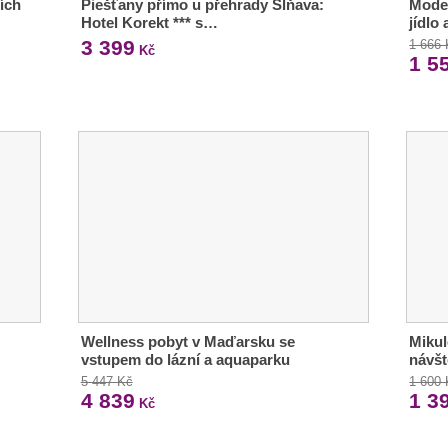
ích
Piešťany přímo u přehrady Sĺňava:
Moder
Hotel Korekt *** s…
jídlo
3 399
1 666
Kč
1 5
Wellness pobyt v Maďarsku se
Mikul
vstupem do lázní a aquaparku
návšt
5 447 Kč
1 600
4 839
1 3
Kč