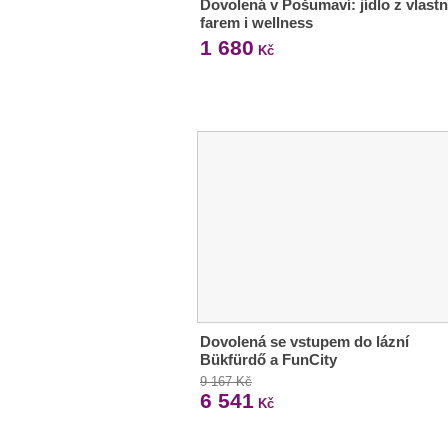
Dovolená v Pošumaví: jídlo z vlastn
farem i wellness
1 680
Kč
Dovolená se vstupem do lázní
Bükfürdő a FunCity
9 167 Kč
6 541
Kč