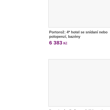
Portorož: 4* hotel se snídaní nebo
polopenzí, bazény
6 383
Kč