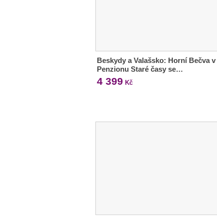
Beskydy a Valašsko: Horní Bečva v
Penzionu Staré časy se…
4 399
Kč