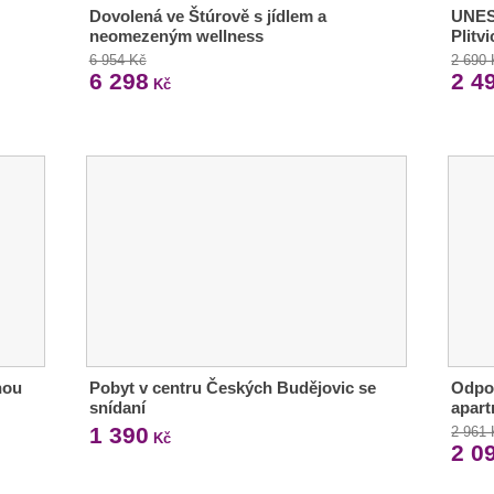
Dovolená ve Štúrově s jídlem a
UNES
neomezeným wellness
Plitv
6 954 Kč
2 690
6 298
2 4
Kč
nou
Pobyt v centru Českých Budějovic se
Odpoč
snídaní
apart
1 390
2 961
Kč
2 0