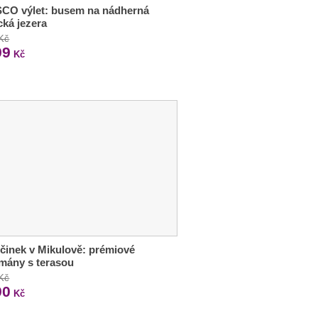
CO výlet: busem na nádherná
ická jezera
 Kč
99
Kč
inek v Mikulově: prémiové
mány s terasou
 Kč
90
Kč