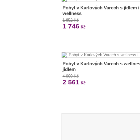
Pobyt v Karlových Varech s jídlem i
wellness
1 852 Kč
1 746
Kč
Pobyt v Karlových Varech s wellnes
jídlem
4 000 Kč
2 561
Kč