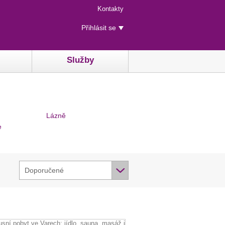
Menu
Kontakty
rychlého
Uživatelské
přístupu
Přihlásit se
menu
Služby
Lázně
e
Doporučené