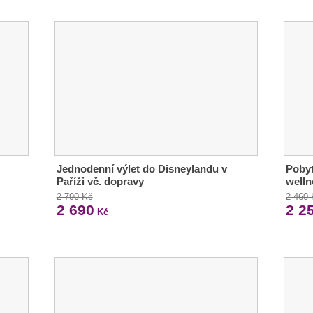
Jednodenní výlet do Disneylandu v
Pobyt
Paříži vč. dopravy
welln
2 790 Kč
2 460
2 690
2 2
Kč