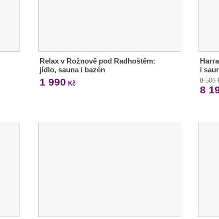
Relax v Rožnově pod Radhoštěm:
Harra
jídlo, sauna i bazén
i sau
1 990
8 506
Kč
8 1