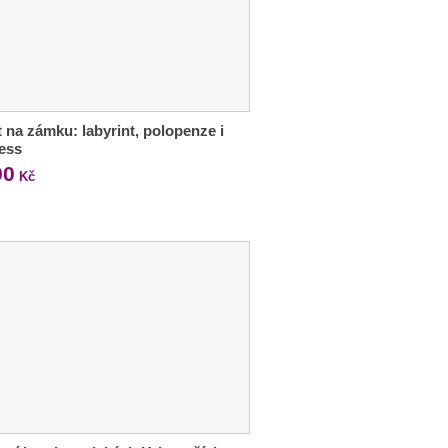
 na zámku: labyrint, polopenze i
ess
90
Kč