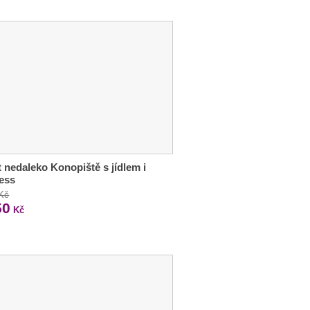
 nedaleko Konopiště s jídlem i
ess
 Kč
50
Kč