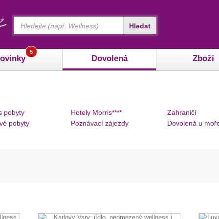
Vyhledávání
Hledat
5
ovinky
Dovolená
Zboží
s pobyty
Hotely Morris****
Zahraničí
vé pobyty
Poznávací zájezdy
Dovolená u moř