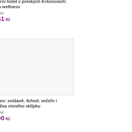
ní hotel v polských Krkonoších:
 a wellness
 Kč
51
Kč
ov: snídaně, 4chod. večeře i
ěva vinného sklípku
 Kč
90
Kč