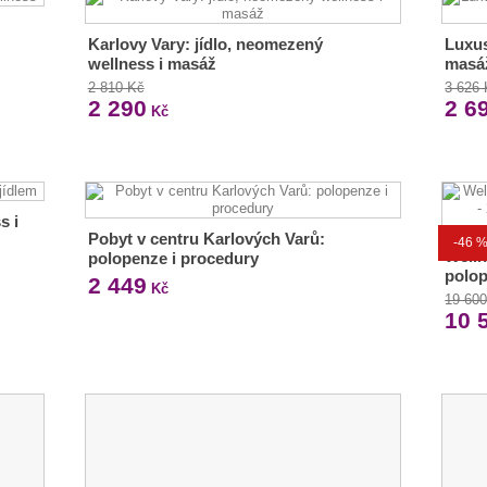
Karlovy Vary: jídlo, neomezený
Luxus
wellness i masáž
masáž
2 810 Kč
3 626
2 290
2 6
Kč
s i
Pobyt v centru Karlových Varů:
-46 
Welln
polopenze i procedury
polop
2 449
Kč
19 60
10 