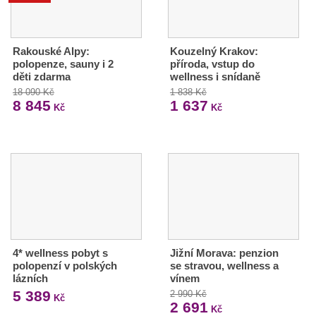
Rakouské Alpy:
Kouzelný Krakov:
polopenze, sauny i 2
příroda, vstup do
děti zdarma
wellness i snídaně
18 090 Kč
1 838 Kč
8 845
1 637
Kč
Kč
4* wellness pobyt s
Jižní Morava: penzion
polopenzí v polských
se stravou, wellness a
lázních
vínem
5 389
2 990 Kč
Kč
2 691
Kč