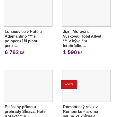
Luhačovice v Hotelu
Jižní Morava u
Adamantino *** s
Vyškova: Hotel Allvet
polopenzí či plnou
*** v bývalém
penzí…
letohrádku…
6 792
1 590
Kč
Kč
-49 %
Piešťany přímo u
Romantický relax v
přehrady Sĺňava: Hotel
Rumburku – aroma
Korekt *** s…
sauna, cukrárna a