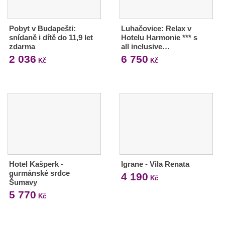
Pobyt v Budapešti:
Luhačovice: Relax v
snídaně i dítě do 11,9 let
Hotelu Harmonie *** s
zdarma
all inclusive…
2 036
6 750
Kč
Kč
Hotel Kašperk -
Igrane - Vila Renata
gurmánské srdce
4 190
Kč
Šumavy
5 770
Kč