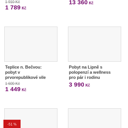
13 360
1 910 Kč
Kč
1 789
Kč
Teplice n. Bečvou:
Pobyt na Lipně s
pobyt v
polopenzí a wellness
prvorepublikové vile
pro pár i rodinu
3 990
1 600 Kč
Kč
1 449
Kč
-51 %