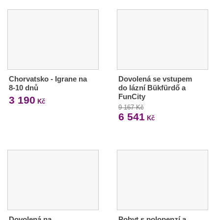
Chorvatsko - Igrane na
Dovolená se vstupem
8-10 dnů
do lázní Bükfürdő a
FunCity
3 190
Kč
9 167 Kč
6 541
Kč
Dovolená na
Pobyt s polopenzí a