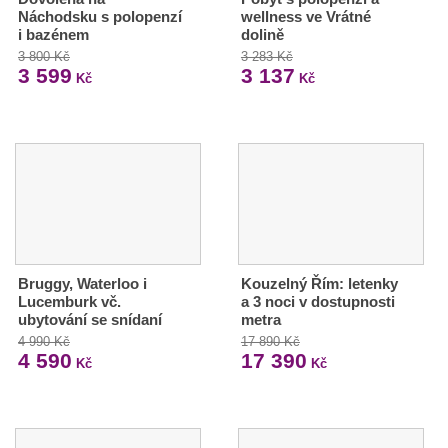
Náchodsku s polopenzí
wellness ve Vrátné
i bazénem
dolině
3 800 Kč
3 283 Kč
3 599
3 137
Kč
Kč
Bruggy, Waterloo i
Kouzelný Řím: letenky
Lucemburk vč.
a 3 noci v dostupnosti
ubytování se snídaní
metra
4 990 Kč
17 890 Kč
4 590
17 390
Kč
Kč