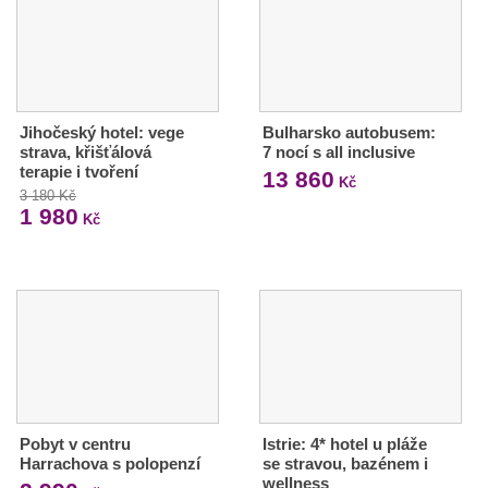
Jihočeský hotel: vege
Bulharsko autobusem:
strava, křišťálová
7 nocí s all inclusive
terapie i tvoření
13 860
Kč
3 180 Kč
1 980
Kč
Pobyt v centru
Istrie: 4* hotel u pláže
Harrachova s polopenzí
se stravou, bazénem i
wellness