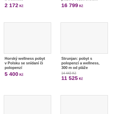
2 172
16 799
Kč
Kč
Horský wellness pobyt
Strunjan: pobyt s
v Polsku se snídaní či
polopenzí a wellness,
polopenzí
300 m od pláže
5 400
14 443 Kč
Kč
11 525
Kč