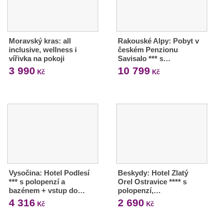
Moravský kras: all
Rakouské Alpy: Pobyt v
inclusive, wellness i
českém Penzionu
vířivka na pokoji
Savisalo *** s…
3 990
10 799
Kč
Kč
Vysočina: Hotel Podlesí
Beskydy: Hotel Zlatý
*** s polopenzí a
Orel Ostravice **** s
bazénem + vstup do…
polopenzí,…
4 316
2 690
Kč
Kč