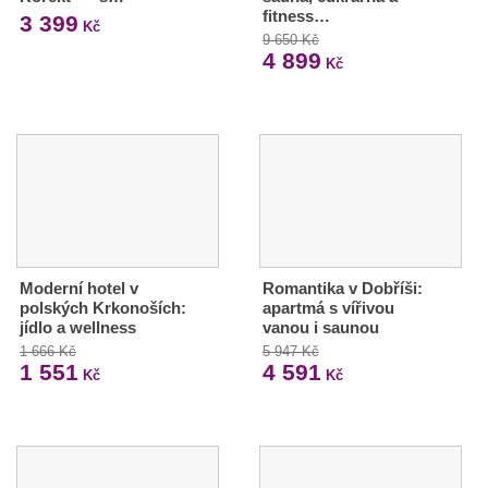
fitness…
3 399
Kč
9 650 Kč
4 899
Kč
Moderní hotel v
Romantika v Dobříši:
polských Krkonoších:
apartmá s vířivou
jídlo a wellness
vanou i saunou
1 666 Kč
5 947 Kč
1 551
4 591
Kč
Kč