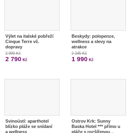
Výlet na italské pobřeží
Beskydy: polopenze,
Cinque Terre vč.
wellness a slevy na
dopravy
atrakce
2 990 Kč
2 245 Kč
2 790
1 990
Kč
Kč
Svinoústí: aparthotel
Ostrov Krk: Sunny
blízko pláže se snídaní
Baska Hotel *** přímo u
a wellness
pláže s rozšířenou…