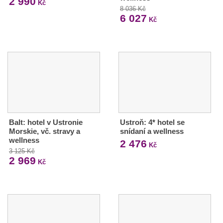
2 990
Kč
8 036 Kč
6 027
Kč
Balt: hotel v Ustronie
Ustroň: 4* hotel se
Morskie, vč. stravy a
snídaní a wellness
wellness
2 476
Kč
3 125 Kč
2 969
Kč