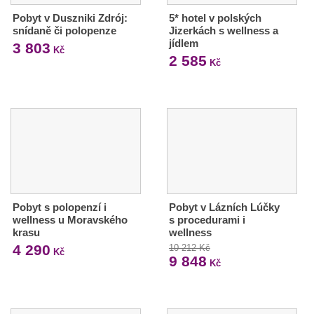
Pobyt v Duszniki Zdrój:
5* hotel v polských
snídaně či polopenze
Jizerkách s wellness a
jídlem
3 803
Kč
2 585
Kč
Pobyt s polopenzí i
Pobyt v Lázních Lúčky
wellness u Moravského
s procedurami i
krasu
wellness
4 290
10 212 Kč
Kč
9 848
Kč