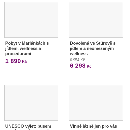
Pobyt v Mariánkách s
Dovolená ve Štúrově s
jídlem, wellness a
jídlem a neomezeným
procedurami
wellness
1 890
6 954 Kč
Kč
6 298
Kč
UNESCO výlet: busem
Vinné lázně jen pro vás