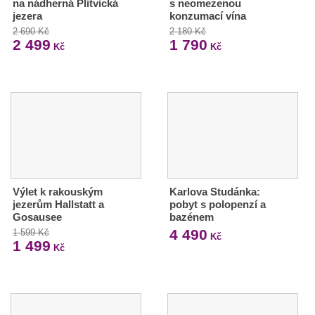
na nádherná Plitvická
s neomezenou
jezera
konzumací vína
2 690 Kč
2 180 Kč
2 499
1 790
Kč
Kč
Výlet k rakouským
Karlova Studánka:
jezerům Hallstatt a
pobyt s polopenzí a
Gosausee
bazénem
4 490
1 599 Kč
Kč
1 499
Kč