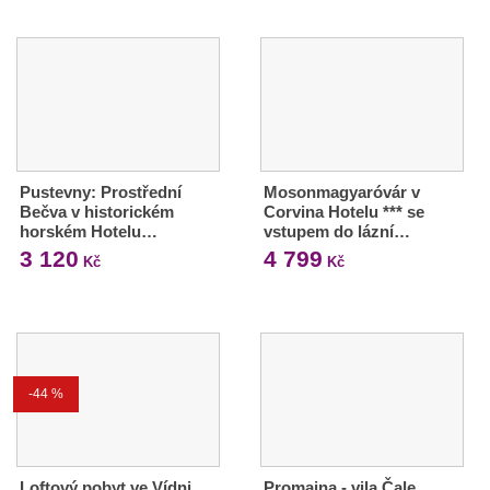
Pustevny: Prostřední
Mosonmagyaróvár v
Bečva v historickém
Corvina Hotelu *** se
horském Hotelu…
vstupem do lázní…
3 120
4 799
Kč
Kč
-44 %
Loftový pobyt ve Vídni
Promajna - vila Čale