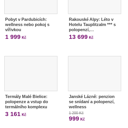
Pobyt v Pardubicích:
Rakouské Alpy: Léto v
wellness nebo pokoj s
Hotelu Tauplitzalm *** s
vířivkou
polopenzí,…
1 999
13 699
Kč
Kč
Termály Malé Bielice:
Janské Lázně: penzion
polopenze a vstup do
se snídaní a polopenzí,
termálního komplexu
wellness
3 161
1 200 Kč
Kč
999
Kč