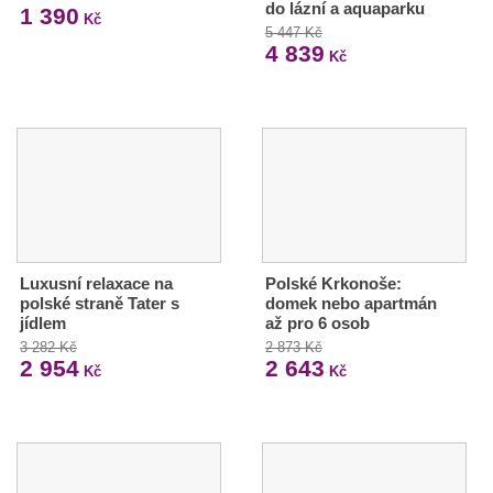
do lázní a aquaparku
1 390
Kč
5 447 Kč
4 839
Kč
Luxusní relaxace na
Polské Krkonoše:
polské straně Tater s
domek nebo apartmán
jídlem
až pro 6 osob
3 282 Kč
2 873 Kč
2 954
2 643
Kč
Kč