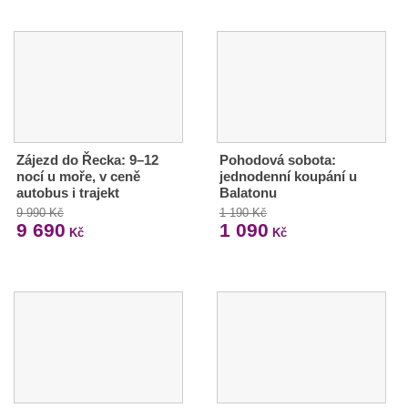
Zájezd do Řecka: 9–12
Pohodová sobota:
nocí u moře, v ceně
jednodenní koupání u
autobus i trajekt
Balatonu
9 990 Kč
1 190 Kč
9 690
1 090
Kč
Kč