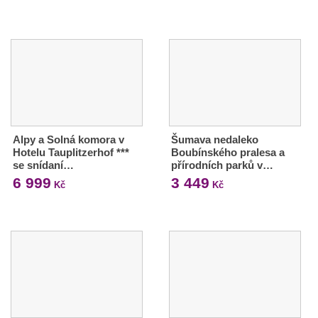
Alpy a Solná komora v
Šumava nedaleko
Hotelu Tauplitzerhof ***
Boubínského pralesa a
se snídaní…
přírodních parků v…
6 999
3 449
Kč
Kč