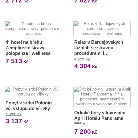
2 772
7 027
Kč
Kč
4* hotel na břehu
Relax v Bardejovských
Zemplínské šíravy:
lázních se stravou,
polopenze i wellness
procedurami i…
7 513
5 277 Kč
Kč
4 304
Kč
Pobyt v srdci Polonin
vč. vstupu do vířivky
Orlické hory v luxusním
3 477 Kč
April Hotelu Panorama
3 137
Kč
**** s…
7 200
Kč