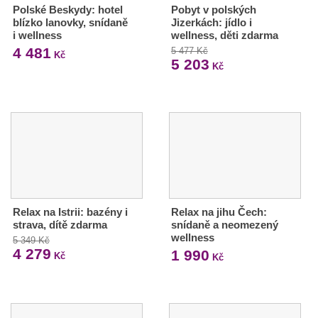
Polské Beskydy: hotel
Pobyt v polských
blízko lanovky, snídaně
Jizerkách: jídlo i
i wellness
wellness, děti zdarma
4 481
5 477 Kč
Kč
5 203
Kč
Relax na Istrii: bazény i
Relax na jihu Čech:
strava, dítě zdarma
snídaně a neomezený
wellness
5 349 Kč
4 279
1 990
Kč
Kč