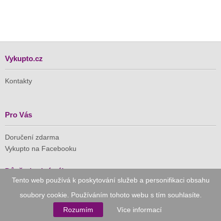
Vykupto.cz
Kontakty
Pro Vás
Doručení zdarma
Vykupto na Facebooku
Důvěryhodný nákup
Tento web používá k poskytování služeb a personifikaci obsahu
soubory cookie. Používáním tohoto webu s tím souhlasíte.
Naše společnost je členem Asociace pro elektronickou
komerci (APEK)
Rozumím
Více informací