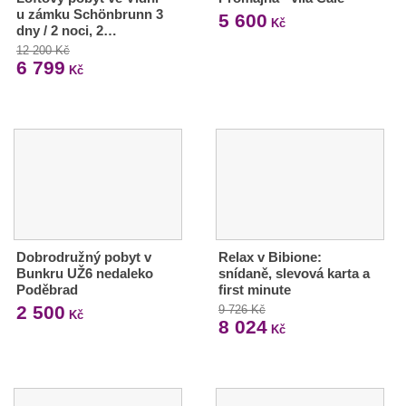
u zámku Schönbrunn 3
5 600
Kč
dny / 2 noci, 2…
12 200 Kč
6 799
Kč
Dobrodružný pobyt v
Relax v Bibione:
Bunkru UŽ6 nedaleko
snídaně, slevová karta a
Poděbrad
first minute
2 500
9 726 Kč
Kč
8 024
Kč