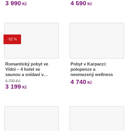
3 990
4 590
Kč
Kč
-52 %
Romantický pobyt ve
Pobyt v Karpaczi:
Vídni – 4 hotel se
polopenze a
saunou a snídaní v…
neomezený wellness
4 740
6 700 Kč
Kč
3 199
Kč