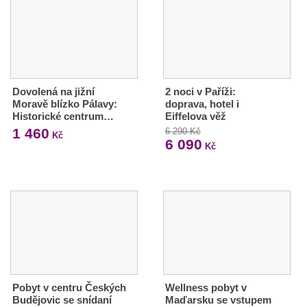
Dovolená na jižní
2 noci v Paříži:
Moravě blízko Pálavy:
doprava, hotel i
Historické centrum…
Eiffelova věž
1 460
6 290 Kč
Kč
6 090
Kč
Pobyt v centru Českých
Wellness pobyt v
Budějovic se snídaní
Maďarsku se vstupem