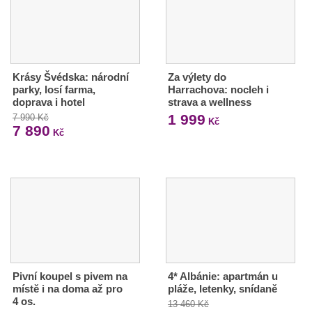
Krásy Švédska: národní
Za výlety do
parky, losí farma,
Harrachova: nocleh i
doprava i hotel
strava a wellness
1 999
7 990 Kč
Kč
7 890
Kč
Pivní koupel s pivem na
4* Albánie: apartmán u
místě i na doma až pro
pláže, letenky, snídaně
4 os.
13 460 Kč