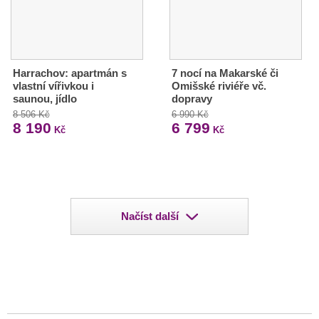
Harrachov: apartmán s
7 nocí na Makarské či
vlastní vířivkou i
Omišské riviéře vč.
saunou, jídlo
dopravy
8 506 Kč
6 990 Kč
8 190
6 799
Kč
Kč
Načíst další