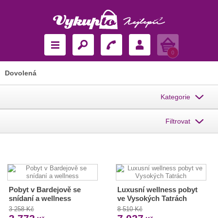
Košík
0
Dovolená
Kategorie
Filtrovat
Pobyt v Bardejově se
Luxusní wellness pobyt
snídaní a wellness
ve Vysokých Tatrách
3 258 Kč
8 510 Kč