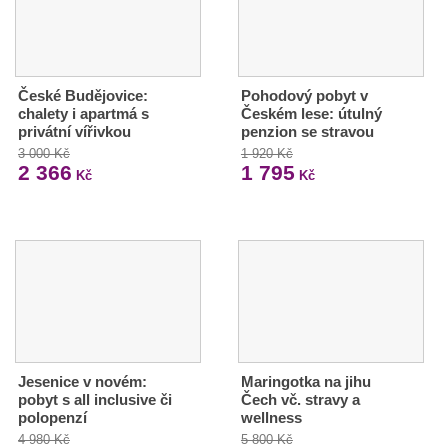
České Budějovice:
Pohodový pobyt v
chalety i apartmá s
Českém lese: útulný
privátní vířivkou
penzion se stravou
3 000 Kč
1 920 Kč
2 366
1 795
Kč
Kč
Jesenice v novém:
Maringotka na jihu
pobyt s all inclusive či
Čech vč. stravy a
polopenzí
wellness
4 980 Kč
5 800 Kč