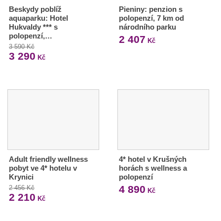
Beskydy poblíž
Pieniny: penzion s
aquaparku: Hotel
polopenzí, 7 km od
Hukvaldy *** s
národního parku
polopenzí,…
2 407
Kč
3 590 Kč
3 290
Kč
Adult friendly wellness
4* hotel v Krušných
pobyt ve 4* hotelu v
horách s wellness a
Krynici
polopenzí
4 890
2 456 Kč
Kč
2 210
Kč