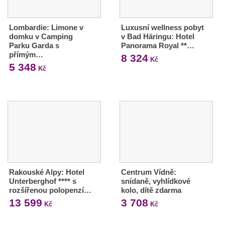
Lombardie: Limone v
Luxusní wellness pobyt
domku v Camping
v Bad Häringu: Hotel
Parku Garda s
Panorama Royal **…
přímým…
8 324
Kč
5 348
Kč
Rakouské Alpy: Hotel
Centrum Vídně:
Unterberghof **** s
snídaně, vyhlídkové
rozšířenou polopenzí…
kolo, dítě zdarma
13 599
3 708
Kč
Kč