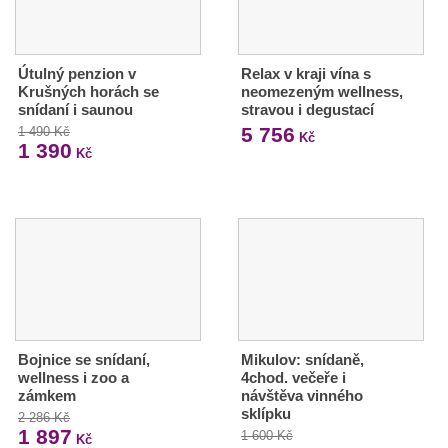
Útulný penzion v
Relax v kraji vína s
Krušných horách se
neomezeným wellness,
snídaní i saunou
stravou i degustací
5 756
1 490 Kč
Kč
1 390
Kč
Bojnice se snídaní,
Mikulov: snídaně,
wellness i zoo a
4chod. večeře i
zámkem
návštěva vinného
sklípku
2 286 Kč
1 897
1 600 Kč
Kč