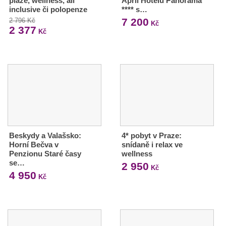
pláže, wellness, all
April Hotelu Panorama
inclusive či polopenze
**** s…
7 200
2 796 Kč
Kč
2 377
Kč
Beskydy a Valašsko:
4* pobyt v Praze:
Horní Bečva v
snídaně i relax ve
Penzionu Staré časy
wellness
se…
2 950
Kč
4 950
Kč