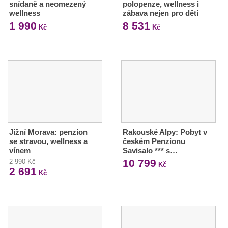
snídaně a neomezený
polopenze, wellness i
wellness
zábava nejen pro děti
1 990
8 531
Kč
Kč
Jižní Morava: penzion
Rakouské Alpy: Pobyt v
se stravou, wellness a
českém Penzionu
vínem
Savisalo *** s…
10 799
2 990 Kč
Kč
2 691
Kč