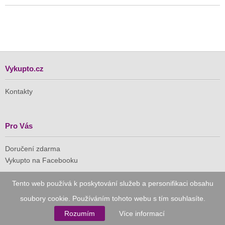
Vykupto.cz
Kontakty
Pro Vás
Doručení zdarma
Vykupto na Facebooku
Důvěryhodný nákup
Tento web používá k poskytování služeb a personifikaci obsahu
soubory cookie. Používáním tohoto webu s tím souhlasíte.
Naše společnost je členem Asociace pro elektronickou
Rozumím
Více informací
komerci (APEK)