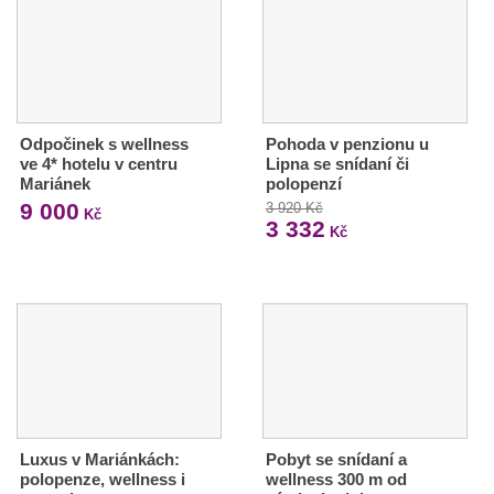
Odpočinek s wellness
Pohoda v penzionu u
ve 4* hotelu v centru
Lipna se snídaní či
Mariánek
polopenzí
9 000
3 920 Kč
Kč
3 332
Kč
Luxus v Mariánkách:
Pobyt se snídaní a
polopenze, wellness i
wellness 300 m od