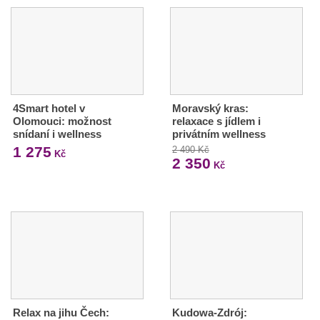
4Smart hotel v
Moravský kras:
Olomouci: možnost
relaxace s jídlem i
snídaní i wellness
privátním wellness
1 275
2 490 Kč
Kč
2 350
Kč
Relax na jihu Čech:
Kudowa-Zdrój: