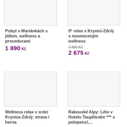
Pobyt v Mariánkách s
5* relax v Krynici-Zdrój
jídlem, wellness a
s neomezeným
procedurami
wellness
1 890
3 890 Kč
Kč
2 675
Kč
Wellness relax v srdci
Rakouské Alpy: Léto v
Krynice-Zdrój: strava i
Hotelu Tauplitzalm *** s
herna
polopenzí,…