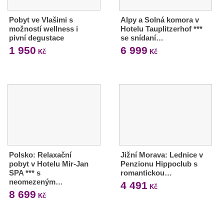
Pobyt ve Vlašimi s
Alpy a Solná komora v
možností wellness i
Hotelu Tauplitzerhof ***
pivní degustace
se snídaní…
1 950
6 999
Kč
Kč
Polsko: Relaxační
Jižní Morava: Lednice v
pobyt v Hotelu Mir-Jan
Penzionu Hippoclub s
SPA *** s
romantickou…
neomezeným…
4 491
Kč
8 699
Kč