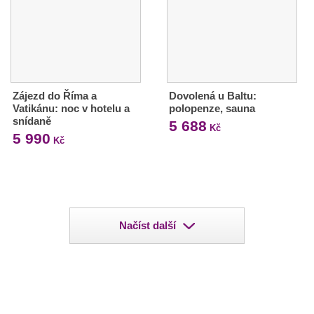
Zájezd do Říma a
Dovolená u Baltu:
Vatikánu: noc v hotelu a
polopenze, sauna
snídaně
5 688
Kč
5 990
Kč
Načíst další