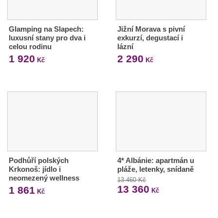
Glamping na Slapech:
Jižní Morava s pivní
luxusní stany pro dva i
exkurzí, degustací i
celou rodinu
lázní
1 920
2 290
Kč
Kč
Podhůří polských
4* Albánie: apartmán u
Krkonoš: jídlo i
pláže, letenky, snídaně
neomezený wellness
13 460 Kč
13 360
1 861
Kč
Kč