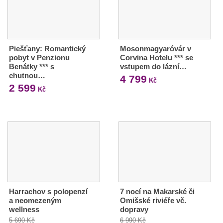
Piešťany: Romantický
Mosonmagyaróvár v
pobyt v Penzionu
Corvina Hotelu *** se
Benátky *** s
vstupem do lázní…
chutnou…
4 799
Kč
2 599
Kč
Harrachov s polopenzí
7 nocí na Makarské či
a neomezeným
Omišské riviéře vč.
wellness
dopravy
5 690 Kč
6 990 Kč