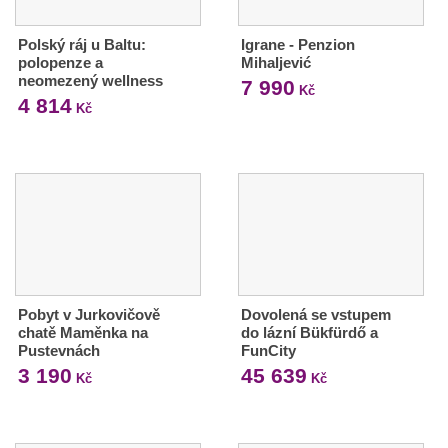
Polský ráj u Baltu:
Igrane - Penzion
polopenze a
Mihaljević
neomezený wellness
7 990
Kč
4 814
Kč
Pobyt v Jurkovičově
Dovolená se vstupem
chatě Maměnka na
do lázní Bükfürdő a
Pustevnách
FunCity
3 190
45 639
Kč
Kč