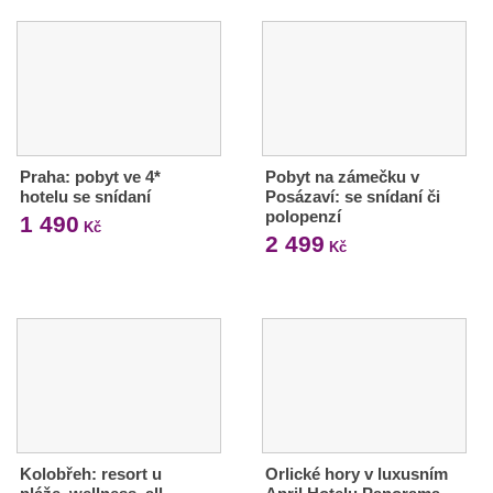
Praha: pobyt ve 4*
Pobyt na zámečku v
hotelu se snídaní
Posázaví: se snídaní či
polopenzí
1 490
Kč
2 499
Kč
Kolobřeh: resort u
Orlické hory v luxusním