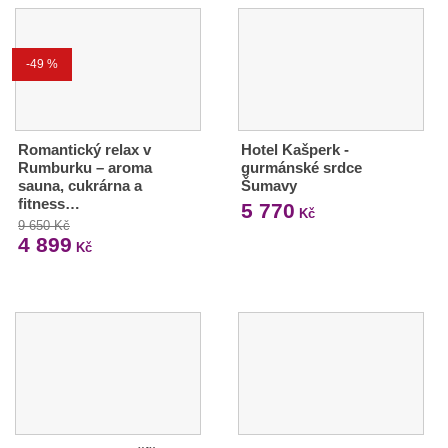
-49 %
Romantický relax v
Hotel Kašperk -
Rumburku – aroma
gurmánské srdce
sauna, cukrárna a
Šumavy
fitness…
5 770
Kč
9 650 Kč
4 899
Kč