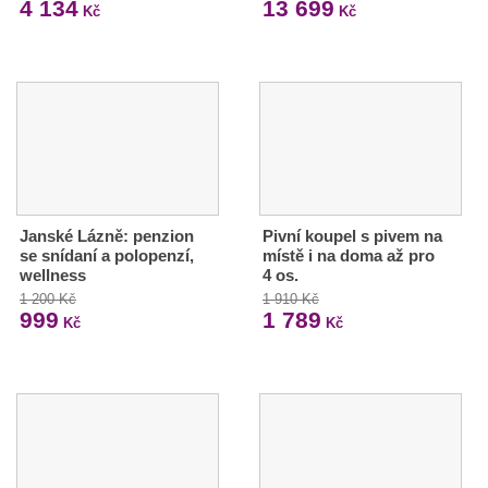
4 134
13 699
Kč
Kč
Janské Lázně: penzion
Pivní koupel s pivem na
se snídaní a polopenzí,
místě i na doma až pro
wellness
4 os.
1 200 Kč
1 910 Kč
999
1 789
Kč
Kč