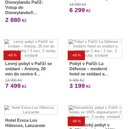
Disneylandu Paříž:
14 000 Kč
Vstup do
6 299
Kč
Disneylandu®…
2 880
Kč
-46 %
-49 %
Levný pobyt v Paříži se
Pobyt v Paříži La
snídaní – Antony, 20
Défense – moderní
min do centra 4…
hotel se snídaní a…
13 900 Kč
6 300 Kč
7 499
3 199
Kč
Kč
Hotel Ereza Los
-46 %
Romantický pobyt v
Hibiscos, Lanzarote