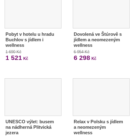
Pobyt v hotelu u hradu
Dovolená ve Štúrově s
Buchlov s jídlem i
jídlem a neomezeným
wellness
wellness
1 690 Kč
6 954 Kč
1 521
6 298
Kč
Kč
UNESCO výlet: busem
Relax v Polsku s jídlem
na nádherná Plitvická
a neomezeným
jezera
wellness