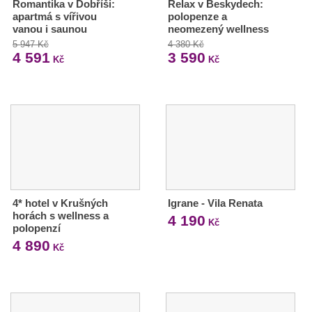
Romantika v Dobříši:
Relax v Beskydech:
apartmá s vířivou
polopenze a
vanou i saunou
neomezený wellness
5 947 Kč
4 380 Kč
4 591
3 590
Kč
Kč
4* hotel v Krušných
Igrane - Vila Renata
horách s wellness a
4 190
Kč
polopenzí
4 890
Kč