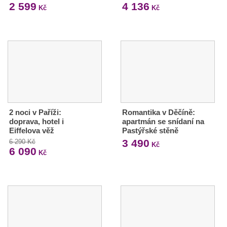
2 599
4 136
Kč
Kč
2 noci v Paříži:
Romantika v Děčíně:
doprava, hotel i
apartmán se snídaní na
Eiffelova věž
Pastýřské stěně
3 490
6 290 Kč
Kč
6 090
Kč