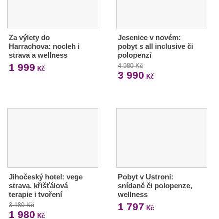
Za výlety do
Jesenice v novém:
Harrachova: nocleh i
pobyt s all inclusive či
strava a wellness
polopenzí
1 999
4 980 Kč
Kč
3 990
Kč
Jihočeský hotel: vege
Pobyt v Ustroni:
strava, křišťálová
snídaně či polopenze,
terapie i tvoření
wellness
1 797
3 180 Kč
Kč
1 980
Kč