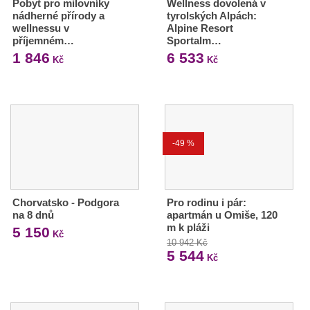
Pobyt pro milovníky
Wellness dovolená v
nádherné přírody a
tyrolských Alpách:
wellnessu v
Alpine Resort
příjemném…
Sportalm…
1 846
6 533
Kč
Kč
-49 %
Chorvatsko - Podgora
Pro rodinu i pár:
na 8 dnů
apartmán u Omiše, 120
m k pláži
5 150
Kč
10 942 Kč
5 544
Kč