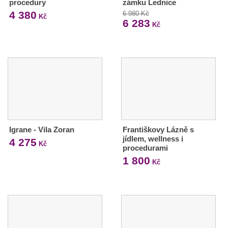
procedury
zámku Lednice
4 380
6 980 Kč
Kč
6 283
Kč
Igrane - Vila Zoran
Františkovy Lázně s
jídlem, wellness i
4 275
Kč
procedurami
1 800
Kč