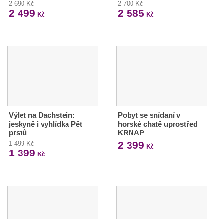
2 690 Kč
2 700 Kč
2 499
2 585
Kč
Kč
Výlet na Dachstein:
Pobyt se snídaní v
jeskyně i vyhlídka Pět
horské chatě uprostřed
prstů
KRNAP
2 399
1 499 Kč
Kč
1 399
Kč