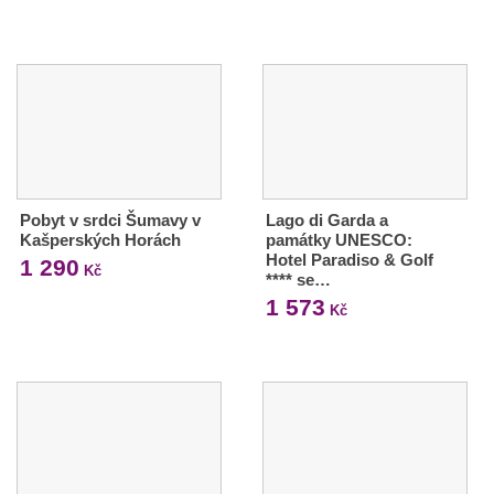
Pobyt v srdci Šumavy v
Lago di Garda a
Kašperských Horách
památky UNESCO:
Hotel Paradiso & Golf
1 290
Kč
**** se…
1 573
Kč