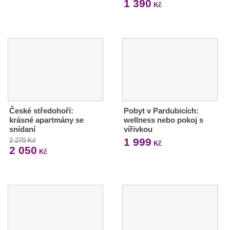
1 390
Kč
České středohoří:
Pobyt v Pardubicích:
krásné apartmány se
wellness nebo pokoj s
snídaní
vířivkou
1 999
2 270 Kč
Kč
2 050
Kč