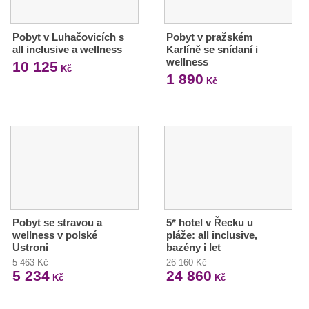
Pobyt v Luhačovicích s
Pobyt v pražském
all inclusive a wellness
Karlíně se snídaní i
wellness
10 125
Kč
1 890
Kč
Pobyt se stravou a
5* hotel v Řecku u
wellness v polské
pláže: all inclusive,
Ustroni
bazény i let
5 463 Kč
26 160 Kč
5 234
24 860
Kč
Kč