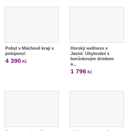
Pobyt v Máchově kraji s
Horský wellness v
polopenzí
Jasné: Ubytování s
borůvkovým drinkem
4 390
Kč
a…
1 796
Kč