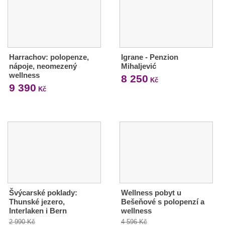
Harrachov: polopenze,
Igrane - Penzion
nápoje, neomezený
Mihaljević
wellness
8 250
Kč
9 390
Kč
Švýcarské poklady:
Wellness pobyt u
Thunské jezero,
Bešeňové s polopenzí a
Interlaken i Bern
wellness
2 990 Kč
4 596 Kč