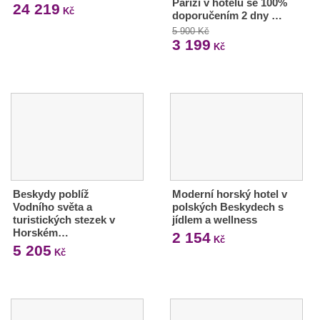
Paříži v hotelu se 100%
24 219
Kč
doporučením 2 dny …
5 900 Kč
3 199
Kč
Beskydy poblíž
Moderní horský hotel v
Vodního světa a
polských Beskydech s
turistických stezek v
jídlem a wellness
Horském…
2 154
Kč
5 205
Kč