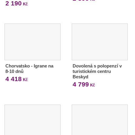
2 190
Kč
Chorvatsko - Igrane na
Dovolená s polopenzí v
8-10 dnů
turistickém centru
Beskyd
4 418
Kč
4 799
Kč