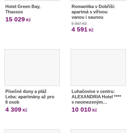
Hotel Green Bay,
Romantika v Dobříši:
Thassos
apartmá s vířivou
vanou i saunou
15 029
Kč
5 947 Kč
4 591
Kč
Písečné duny a pláž
Luhačovice v centru:
Leba: apartmány až pro
ALEXANDRIA Hotel ****
6 osob
s neomezeným…
4 309
10 010
Kč
Kč