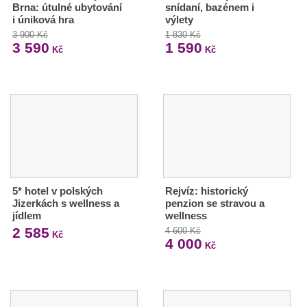
Brna: útulné ubytování
snídaní, bazénem i
i úniková hra
výlety
3 900 Kč
1 830 Kč
3 590
1 590
Kč
Kč
5* hotel v polských
Rejvíz: historický
Jizerkách s wellness a
penzion se stravou a
jídlem
wellness
2 585
4 600 Kč
Kč
4 000
Kč