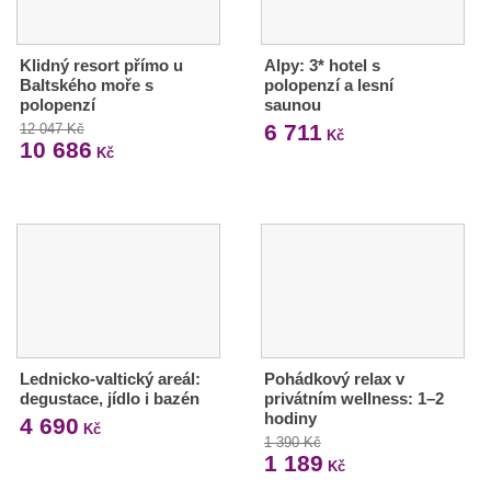
Klidný resort přímo u
Alpy: 3* hotel s
Baltského moře s
polopenzí a lesní
polopenzí
saunou
6 711
12 047 Kč
Kč
10 686
Kč
Lednicko-valtický areál:
Pohádkový relax v
degustace, jídlo i bazén
privátním wellness: 1–2
hodiny
4 690
Kč
1 390 Kč
1 189
Kč