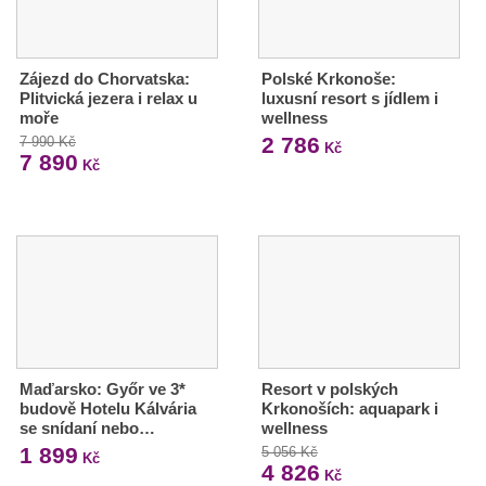
Zájezd do Chorvatska:
Polské Krkonoše:
Plitvická jezera i relax u
luxusní resort s jídlem i
moře
wellness
2 786
7 990 Kč
Kč
7 890
Kč
Maďarsko: Győr ve 3*
Resort v polských
budově Hotelu Kálvária
Krkonoších: aquapark i
se snídaní nebo…
wellness
1 899
5 056 Kč
Kč
4 826
Kč