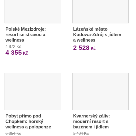
Polské Mezizdroje:
Lázeňské město
resort se stravou a
Kudowa-Zdrój s jídlem
wellness
a wellness
2 528
4 872 Kč
Kč
4 355
Kč
Pobyt přímo pod
Kvarnerský záliv:
Chopkem: horský
moderní resort s
wellness a polopenze
bazénem i jídlem
6 054 Kč
3 404 Kč