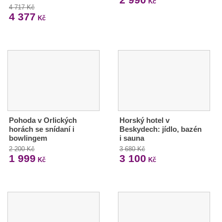
Kč
4 717 Kč
4 377
Kč
Pohoda v Orlických
Horský hotel v
horách se snídaní i
Beskydech: jídlo, bazén
bowlingem
i sauna
2 200 Kč
3 680 Kč
1 999
3 100
Kč
Kč