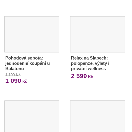
Pohodová sobota:
Relax na Slapech:
jednodenní koupání u
polopenze, výlety i
Balatonu
privátní wellness
2 599
1 190 Kč
Kč
1 090
Kč