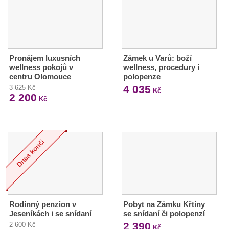
Pronájem luxusních
Zámek u Varů: boží
wellness pokojů v
wellness, procedury i
centru Olomouce
polopenze
4 035
3 625 Kč
Kč
2 200
Kč
Rodinný penzion v
Pobyt na Zámku Křtiny
Jeseníkách i se snídaní
se snídaní či polopenzí
2 390
2 600 Kč
Kč