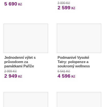
5 690
3 000 Kč
Kč
2 599
Kč
Jednodenní výlet s
Podmanivé Vysoké
průvodcem za
Tatry: polopenze a
památkami Paříže
soukromý wellness
2 999 Kč
6 541 Kč
2 949
4 596
Kč
Kč