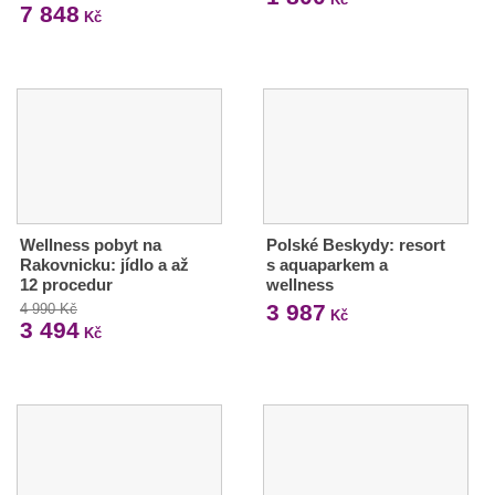
7 848
Kč
Wellness pobyt na
Polské Beskydy: resort
Rakovnicku: jídlo a až
s aquaparkem a
12 procedur
wellness
3 987
4 990 Kč
Kč
3 494
Kč