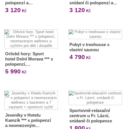
polopenzí a…
snídaní či polopenzí a…
3 120
3 120
Kč
Kč
Pobyt v treehouse s
vlastní saunou
Orlické hory: Sport
4 790
Kč
hotel Dolní Morava *** s
polopenzí,…
5 990
Kč
Sportovně-relaxační
Jeseníky v Hotelu
centrum u Fr. Lázní,
Kamzík *** s polopenzí
snídaně či polopenze
a neomezeným…
1 800
Kč