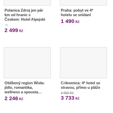
Polanica Zdroj jen pár
Praha: pobyt ve 4*
km od hranic s
hotelu se snídaní
Českem: Hotel Alpejski
1 490
Kč
…
2 499
Kč
Oblíbený region Wisła:
Crikvenica: 4* hotel se
jídlo, romantika,
stravou, přímo u pláže
wellness a spousta…
4 666 Kč
3 733
2 246
Kč
Kč