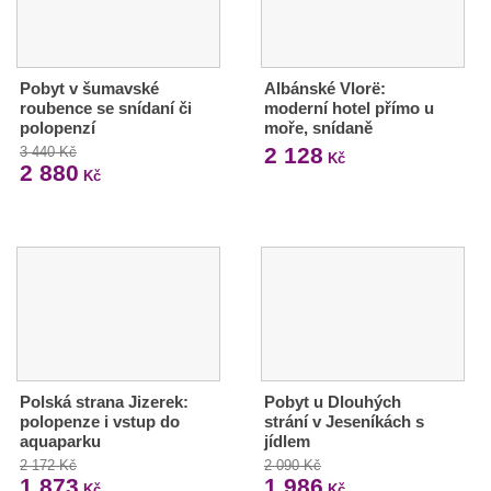
Pobyt v šumavské
Albánské Vlorë:
roubence se snídaní či
moderní hotel přímo u
polopenzí
moře, snídaně
2 128
3 440 Kč
Kč
2 880
Kč
Polská strana Jizerek:
Pobyt u Dlouhých
polopenze i vstup do
strání v Jeseníkách s
aquaparku
jídlem
2 172 Kč
2 090 Kč
1 873
1 986
Kč
Kč