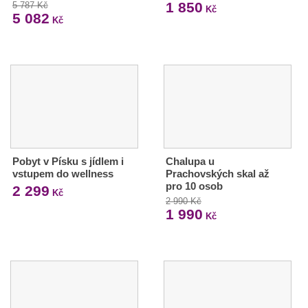
1 850
5 787 Kč
Kč
5 082
Kč
Pobyt v Písku s jídlem i
Chalupa u
vstupem do wellness
Prachovských skal až
pro 10 osob
2 299
Kč
2 990 Kč
1 990
Kč