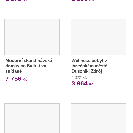
Moderní skandinávské
Wellness pobyt v
domky na Baltu i vč.
lázeňském městě
snídaně
Duszniki Zdrój
7 756
4 022 Kč
Kč
3 964
Kč