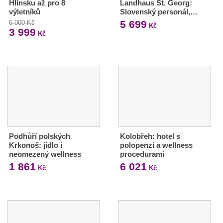
Hlinsku až pro 8
Landhaus St. Georg:
výletníků
Slovenský personál,…
5 699
6 000 Kč
Kč
3 999
Kč
Podhůří polských
Kolobřeh: hotel s
Krkonoš: jídlo i
polopenzí a wellness
neomezený wellness
procedurami
1 861
6 021
Kč
Kč