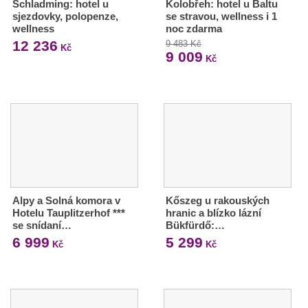
Schladming: hotel u
Kolobřeh: hotel u Baltu
sjezdovky, polopenze,
se stravou, wellness i 1
wellness
noc zdarma
12 236
9 483 Kč
Kč
9 009
Kč
Alpy a Solná komora v
Kőszeg u rakouských
Hotelu Tauplitzerhof ***
hranic a blízko lázní
se snídaní…
Bükfürdő:…
6 999
5 299
Kč
Kč