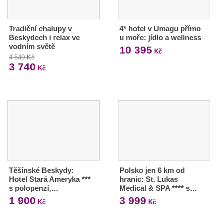
Tradiční chalupy v
4* hotel v Umagu přímo
Beskydech i relax ve
u moře: jídlo a wellness
vodním světě
10 395
Kč
4 540 Kč
3 740
Kč
Těšínské Beskydy:
Polsko jen 6 km od
Hotel Stará Ameryka ***
hranic: St. Lukas
s polopenzí,…
Medical & SPA **** s…
1 900
3 999
Kč
Kč