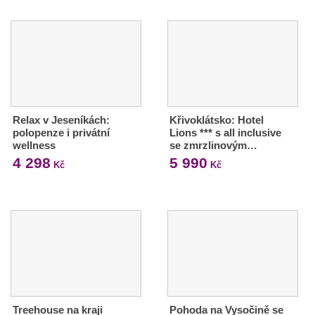
Relax v Jeseníkách:
Křivoklátsko: Hotel
polopenze i privátní
Lions *** s all inclusive
wellness
se zmrzlinovým…
4 298
5 990
Kč
Kč
Treehouse na kraji
Pohoda na Vysočině se