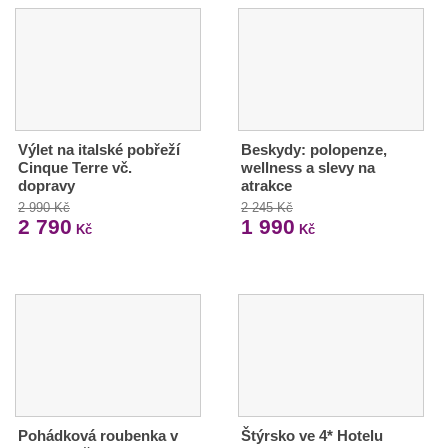
Výlet na italské pobřeží
Beskydy: polopenze,
Cinque Terre vč.
wellness a slevy na
dopravy
atrakce
2 990 Kč
2 245 Kč
2 790
1 990
Kč
Kč
Pohádková roubenka v
Štýrsko ve 4* Hotelu