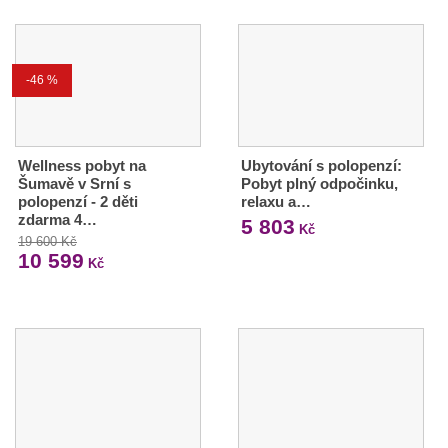
-46 %
Wellness pobyt na
Ubytování s polopenzí:
Šumavě v Srní s
Pobyt plný odpočinku,
polopenzí - 2 děti
relaxu a…
zdarma 4…
5 803
Kč
19 600 Kč
10 599
Kč