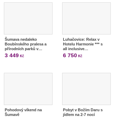
Šumava nedaleko
Luhačovice: Relax v
Boubínského pralesa a
Hotelu Harmonie *** s
přírodních parků v…
all inclusive…
3 449
6 750
Kč
Kč
Pohodový víkend na
Pobyt v Božím Daru s
Šumavě
jídlem na 2-7 nocí