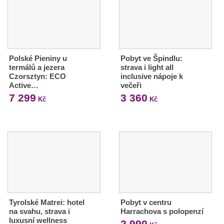
Polské Pieniny u
Pobyt ve Špindlu:
termálů a jezera
strava i light all
Czorsztyn: ECO
inclusive nápoje k
Active…
večeři
7 299
3 360
Kč
Kč
Tyrolské Matrei: hotel
Pobyt v centru
na svahu, strava i
Harrachova s polopenzí
luxusní wellness
2 990