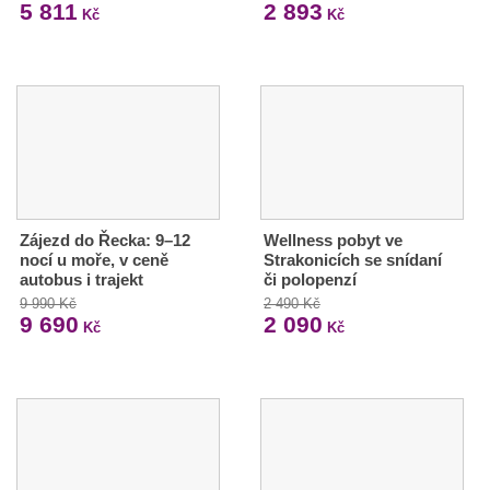
5 811
2 893
Kč
Kč
Zájezd do Řecka: 9–12
Wellness pobyt ve
nocí u moře, v ceně
Strakonicích se snídaní
autobus i trajekt
či polopenzí
9 990 Kč
2 490 Kč
9 690
2 090
Kč
Kč