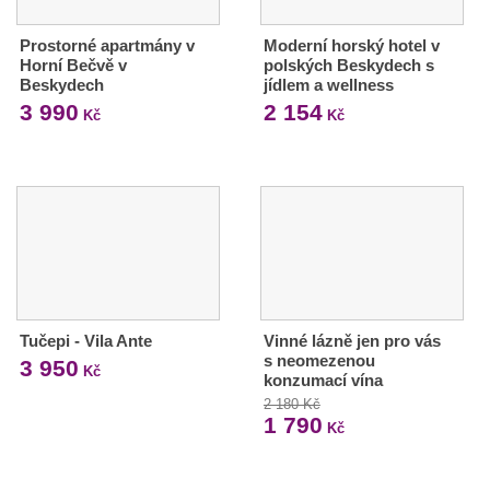
Prostorné apartmány v
Moderní horský hotel v
Horní Bečvě v
polských Beskydech s
Beskydech
jídlem a wellness
3 990
2 154
Kč
Kč
Tučepi - Vila Ante
Vinné lázně jen pro vás
s neomezenou
3 950
Kč
konzumací vína
2 180 Kč
1 790
Kč