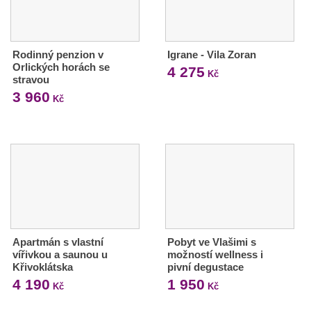
Rodinný penzion v
Igrane - Vila Zoran
Orlických horách se
4 275
Kč
stravou
3 960
Kč
Apartmán s vlastní
Pobyt ve Vlašimi s
vířivkou a saunou u
možností wellness i
Křivoklátska
pivní degustace
4 190
1 950
Kč
Kč