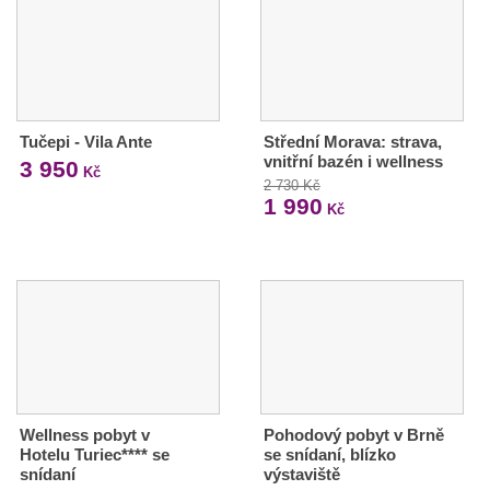
Tučepi - Vila Ante
Střední Morava: strava,
vnitřní bazén i wellness
3 950
Kč
2 730 Kč
1 990
Kč
Wellness pobyt v
Pohodový pobyt v Brně
Hotelu Turiec**** se
se snídaní, blízko
snídaní
výstaviště