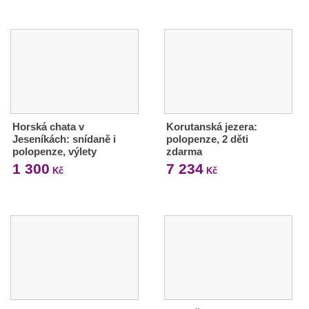
Horská chata v
Korutanská jezera:
Jeseníkách: snídaně i
polopenze, 2 děti
polopenze, výlety
zdarma
1 300
7 234
Kč
Kč