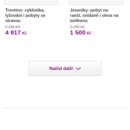
Trentino: cyklistika,
Jeseníky: pobyt na
lyžování i pobyty se
ranči, snídaně i sleva na
stravou
wellness
6 146 Kč
2 190 Kč
4 917
1 500
Kč
Kč
Načíst další