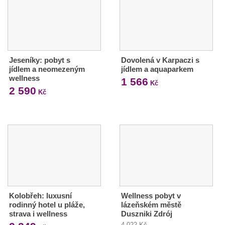
Jeseníky: pobyt s
Dovolená v Karpaczi s
jídlem a neomezeným
jídlem a aquaparkem
wellness
1 566
Kč
2 590
Kč
Kolobřeh: luxusní
Wellness pobyt v
rodinný hotel u pláže,
lázeňském městě
strava i wellness
Duszniki Zdrój
4 022 Kč