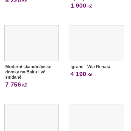
5 220
Kč
1 900
Kč
Moderní skandinávské
Igrane - Vila Renata
domky na Baltu i vč.
4 190
Kč
snídaně
7 756
Kč