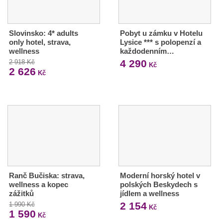
Slovinsko: 4* adults
Pobyt u zámku v Hotelu
only hotel, strava,
Lysice *** s polopenzí a
wellness
každodenním…
4 290
2 918 Kč
Kč
2 626
Kč
Ranč Bučiska: strava,
Moderní horský hotel v
wellness a kopec
polských Beskydech s
zážitků
jídlem a wellness
2 154
1 990 Kč
Kč
1 590
Kč