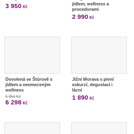
jídlem, wellness a
3 950
Kč
procedurami
2 990
Kč
Dovolená ve Štúrově s
Jižní Morava s pivní
jídlem a neomezeným
exkurzí, degustací i
wellness
lázní
1 890
6 954 Kč
Kč
6 298
Kč