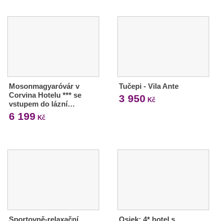
Mosonmagyaróvár v
Tučepi - Vila Ante
Corvina Hotelu *** se
3 950
Kč
vstupem do lázní…
6 199
Kč
Sportovně-relaxační
Osiek: 4* hotel s