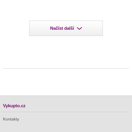
Načíst další
Vykupto.cz
Kontakty