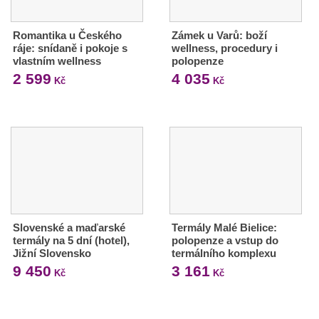
Romantika u Českého
Zámek u Varů: boží
ráje: snídaně i pokoje s
wellness, procedury i
vlastním wellness
polopenze
2 599
4 035
Kč
Kč
Slovenské a maďarské
Termály Malé Bielice:
termály na 5 dní (hotel),
polopenze a vstup do
Jižní Slovensko
termálního komplexu
9 450
3 161
Kč
Kč