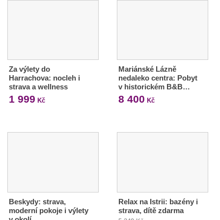
Za výlety do
Mariánské Lázně
Harrachova: nocleh i
nedaleko centra: Pobyt
strava a wellness
v historickém B&B…
1 999
8 400
Kč
Kč
Beskydy: strava,
Relax na Istrii: bazény i
moderní pokoje i výlety
strava, dítě zdarma
v okolí