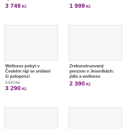
3 749
1 999
Kč
Kč
Wellness pobyt v
Zrekonstruovaný
Českém ráji se snídaní
penzion v Jeseníkách:
či polopenzí
jídlo a wellness
2 390
3 870 Kč
Kč
3 290
Kč