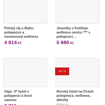
Polský ráj u Baltu:
Jeseníky v Kolštejn
polopenze a
wellness centru *** s
neomezený wellness
polopenzí,…
4 814
5 660
Kč
Kč
-41 %
Alpy: 3* hotel s
Horský hotel na Oravě:
polopenzí a lesní
polopenze, wellness,
saunou
aktivity
8 364 Kč