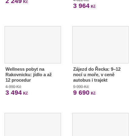
2 249
Kč
3 964
Kč
Wellness pobyt na
Zájezd do Řecka: 9–12
Rakovnicku: jídlo a až
nocí u moře, v ceně
12 procedur
autobus i trajekt
4 990 Kč
9 990 Kč
3 494
9 690
Kč
Kč