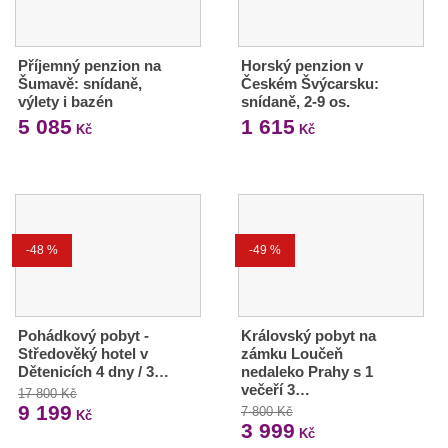
Příjemný penzion na
Horský penzion v
Šumavě: snídaně,
Českém Švýcarsku:
výlety i bazén
snídaně, 2-9 os.
5 085
1 615
Kč
Kč
-48 %
-49 %
Pohádkový pobyt -
Královský pobyt na
Středověký hotel v
zámku Loučeň
Dětenicích 4 dny / 3…
nedaleko Prahy s 1
večeří 3…
17 800 Kč
9 199
7 800 Kč
Kč
3 999
Kč