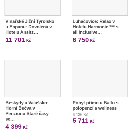
Vinařské Jižní Tyrolsko
Luhačovice: Relax v
u Eppanu: Dovolená v
Hotelu Harmonie *** s
Hotelu Ansitz…
all inclusive…
11 701
6 750
Kč
Kč
Beskydy a Valašsko:
Pobyt přímo u Baltu s
Horní Bečva v
polopenzí a wellness
Penzionu Staré časy
6 136 Kč
se…
5 711
Kč
4 399
Kč