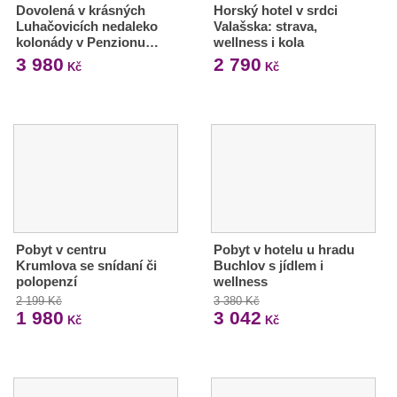
Dovolená v krásných
Horský hotel v srdci
Luhačovicích nedaleko
Valašska: strava,
kolonády v Penzionu…
wellness i kola
3 980
2 790
Kč
Kč
Pobyt v centru
Pobyt v hotelu u hradu
Krumlova se snídaní či
Buchlov s jídlem i
polopenzí
wellness
2 199 Kč
3 380 Kč
1 980
3 042
Kč
Kč