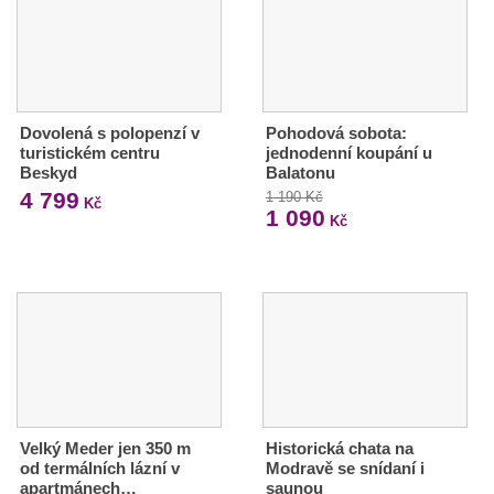
Dovolená s polopenzí v
Pohodová sobota:
turistickém centru
jednodenní koupání u
Beskyd
Balatonu
4 799
1 190 Kč
Kč
1 090
Kč
Velký Meder jen 350 m
Historická chata na
od termálních lázní v
Modravě se snídaní i
apartmánech…
saunou