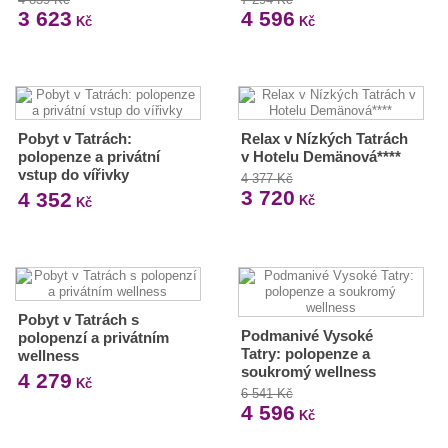
3 623
4 596
Kč
Kč
Pobyt v Tatrách:
Relax v Nízkých Tatrách
polopenze a privátní
v Hotelu Demänová****
vstup do vířivky
4 377 Kč
3 720
4 352
Kč
Kč
Pobyt v Tatrách s
Podmanivé Vysoké
polopenzí a privátním
Tatry: polopenze a
wellness
soukromý wellness
4 279
Kč
6 541 Kč
4 596
Kč