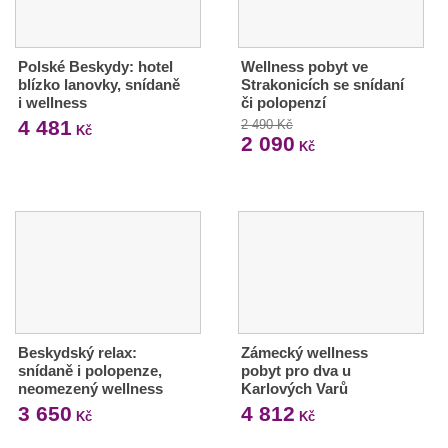
Polské Beskydy: hotel
Wellness pobyt ve
blízko lanovky, snídaně
Strakonicích se snídaní
i wellness
či polopenzí
4 481
2 490 Kč
Kč
2 090
Kč
Beskydský relax:
Zámecký wellness
snídaně i polopenze,
pobyt pro dva u
neomezený wellness
Karlových Varů
3 650
4 812
Kč
Kč