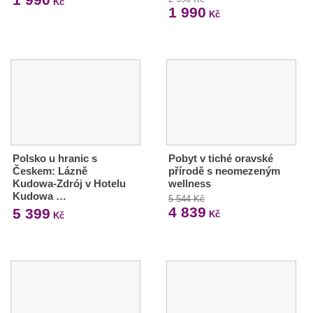
Kč
1 990
Kč
Polsko u hranic s
Pobyt v tiché oravské
Českem: Lázně
přírodě s neomezeným
Kudowa-Zdrój v Hotelu
wellness
Kudowa …
5 544 Kč
4 839
5 399
Kč
Kč