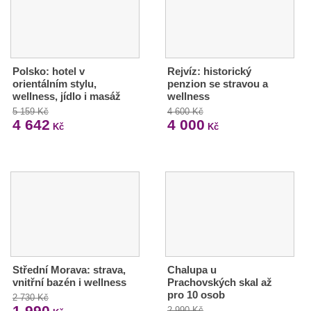
Polsko: hotel v
Rejvíz: historický
orientálním stylu,
penzion se stravou a
wellness, jídlo i masáž
wellness
5 159 Kč
4 600 Kč
4 642
4 000
Kč
Kč
Střední Morava: strava,
Chalupa u
vnitřní bazén i wellness
Prachovských skal až
pro 10 osob
2 730 Kč
1 990
2 990 Kč