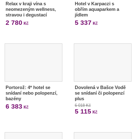
Relax v kraji vína s
Hotel v Karpaczi s
neomezeným wellness,
obřím aquaparkem a
stravou i degustací
jídlem
2 780
5 337
Kč
Kč
Portorož: 4* hotel se
Dovolená v Bašce Vodě
snídaní nebo polopenzí,
se snídaní či polopenzí
bazény
plus
6 383
6 018 Kč
Kč
5 115
Kč