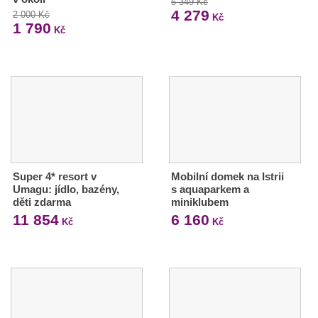
5 349 Kč
4 279
2 000 Kč
Kč
1 790
Kč
Super 4* resort v
Mobilní domek na Istrii
Umagu: jídlo, bazény,
s aquaparkem a
děti zdarma
miniklubem
11 854
6 160
Kč
Kč