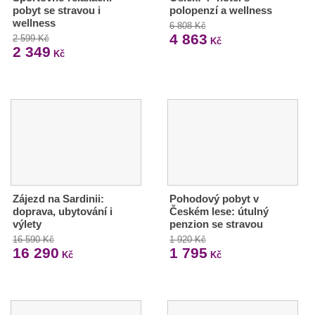
pobyt se stravou i
polopenzí a wellness
wellness
6 808 Kč
4 863
2 599 Kč
Kč
2 349
Kč
Zájezd na Sardinii:
Pohodový pobyt v
doprava, ubytování i
Českém lese: útulný
výlety
penzion se stravou
16 590 Kč
1 920 Kč
16 290
1 795
Kč
Kč