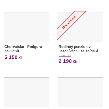
Chorvatsko - Podgora
Rodinný penzion v
na 8 dnů
Jeseníkách i se snídaní
5 150
2 600 Kč
Kč
2 190
Kč