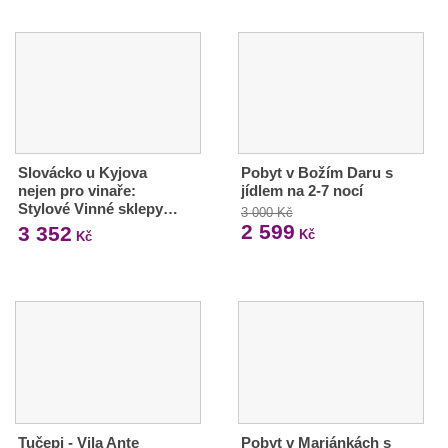
Slovácko u Kyjova
Pobyt v Božím Daru s
nejen pro vinaře:
jídlem na 2-7 nocí
Stylové Vinné sklepy…
3 000 Kč
2 599
3 352
Kč
Kč
Tučepi - Vila Ante
Pobyt v Mariánkách s