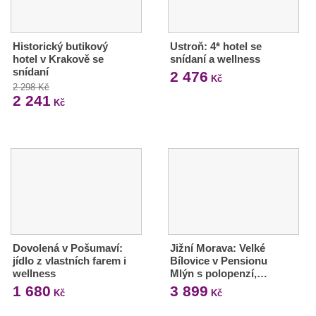
Historický butikový
Ustroň: 4* hotel se
hotel v Krakově se
snídaní a wellness
snídaní
2 476
Kč
2 298 Kč
2 241
Kč
Dovolená v Pošumaví:
Jižní Morava: Velké
jídlo z vlastních farem i
Bílovice v Pensionu
wellness
Mlýn s polopenzí,…
1 680
3 899
Kč
Kč