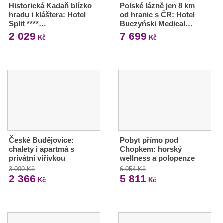
Historická Kadaň blízko
Polské lázně jen 8 km
hradu i kláštera: Hotel
od hranic s ČR: Hotel
Split ****…
Buczyński Medical…
2 029
7 699
Kč
Kč
České Budějovice:
Pobyt přímo pod
chalety i apartmá s
Chopkem: horský
privátní vířivkou
wellness a polopenze
3 000 Kč
6 054 Kč
2 366
5 811
Kč
Kč