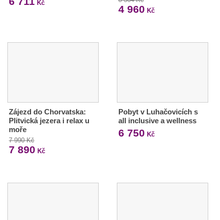
6 711
Kč
4 960
Kč
Zájezd do Chorvatska:
Pobyt v Luhačovicích s
Plitvická jezera i relax u
all inclusive a wellness
moře
6 750
Kč
7 990 Kč
7 890
Kč