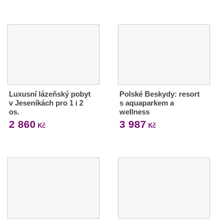
Luxusní lázeňský pobyt
Polské Beskydy: resort
v Jeseníkách pro 1 i 2
s aquaparkem a
os.
wellness
2 860
3 987
Kč
Kč