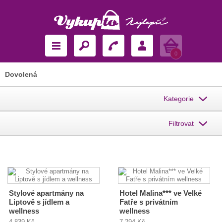
Košík
0
Dovolená
Kategorie
Filtrovat
Stylové apartmány na
Hotel Malina*** ve Velké
Liptově s jídlem a
Fatře s privátním
wellness
wellness
4 839 Kč
7 294 Kč