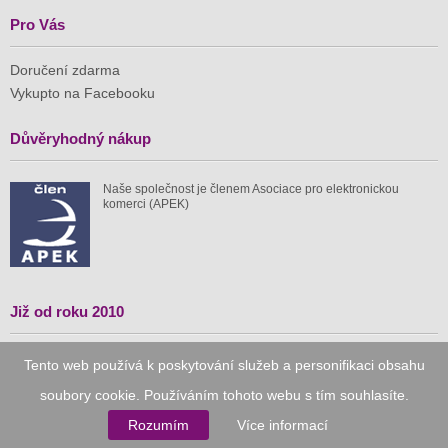
Pro Vás
Doručení zdarma
Vykupto na Facebooku
Důvěryhodný nákup
Naše společnost je členem Asociace pro elektronickou
komerci (APEK)
Již od roku 2010
59 tis.
1 511 mil.
Tento web používá k poskytování služeb a personifikaci obsahu
soubory cookie. Používáním tohoto webu s tím souhlasíte.
spuštěných nabídek
ušetřeno nákupy
Rozumím
Více informací