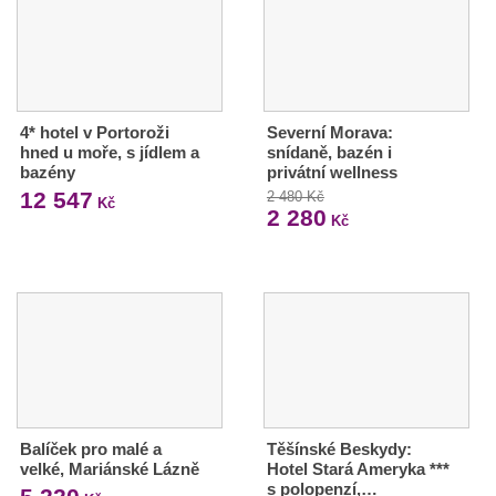
4* hotel v Portoroži
Severní Morava:
hned u moře, s jídlem a
snídaně, bazén i
bazény
privátní wellness
12 547
2 480 Kč
Kč
2 280
Kč
Balíček pro malé a
Těšínské Beskydy:
velké, Mariánské Lázně
Hotel Stará Ameryka ***
s polopenzí,…