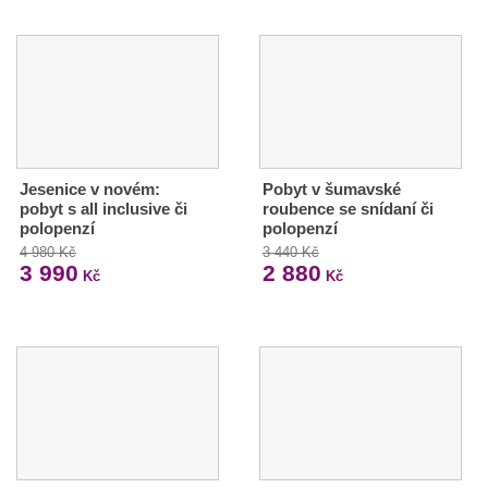
Jesenice v novém:
Pobyt v šumavské
pobyt s all inclusive či
roubence se snídaní či
polopenzí
polopenzí
4 980 Kč
3 440 Kč
3 990
2 880
Kč
Kč