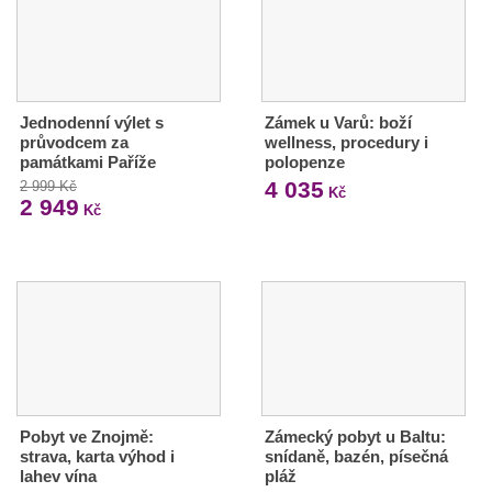
Jednodenní výlet s
Zámek u Varů: boží
průvodcem za
wellness, procedury i
památkami Paříže
polopenze
4 035
2 999 Kč
Kč
2 949
Kč
Pobyt ve Znojmě:
Zámecký pobyt u Baltu:
strava, karta výhod i
snídaně, bazén, písečná
lahev vína
pláž