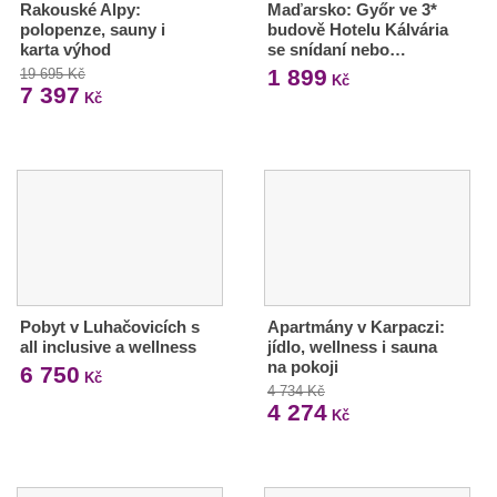
Rakouské Alpy:
Maďarsko: Győr ve 3*
polopenze, sauny i
budově Hotelu Kálvária
karta výhod
se snídaní nebo…
1 899
19 695 Kč
Kč
7 397
Kč
Pobyt v Luhačovicích s
Apartmány v Karpaczi:
all inclusive a wellness
jídlo, wellness i sauna
na pokoji
6 750
Kč
4 734 Kč
4 274
Kč