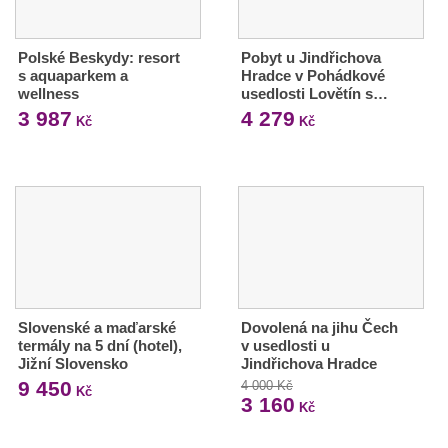
Polské Beskydy: resort
Pobyt u Jindřichova
s aquaparkem a
Hradce v Pohádkové
wellness
usedlosti Lovětín s…
3 987
4 279
Kč
Kč
Slovenské a maďarské
Dovolená na jihu Čech
termály na 5 dní (hotel),
v usedlosti u
Jižní Slovensko
Jindřichova Hradce
9 450
4 000 Kč
Kč
3 160
Kč