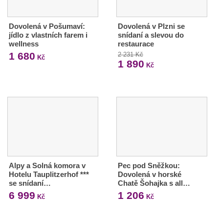
Dovolená v Pošumaví:
Dovolená v Plzni se
jídlo z vlastních farem i
snídaní a slevou do
wellness
restaurace
1 680
2 231 Kč
Kč
1 890
Kč
Alpy a Solná komora v
Pec pod Sněžkou:
Hotelu Tauplitzerhof ***
Dovolená v horské
se snídaní…
Chatě Šohajka s all…
6 999
1 206
Kč
Kč