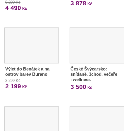
3 878
5 290 Kč
Kč
4 490
Kč
Výlet do Benátek a na
České Švýcarsko:
ostrov barev Burano
snídaně, 3chod. večeře
i wellness
2 299 Kč
2 199
3 500
Kč
Kč