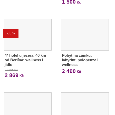
1 500
Kč
-55 %
4* hotel u jezera, 40 km
Pobyt na zámku:
od Berlína: wellness i
labyrint, polopenze i
jídlo
wellness
2 490
6 322 Kč
Kč
2 869
Kč