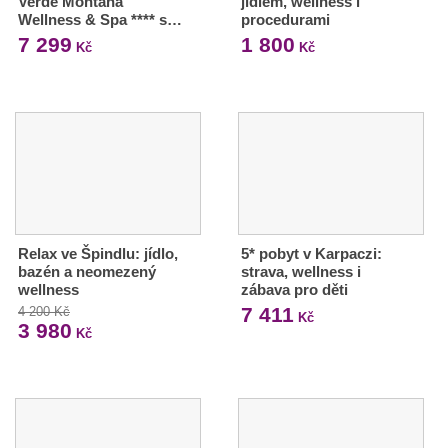
Verde Montana
jídlem, wellness i
Wellness & Spa **** s…
procedurami
7 299
1 800
Kč
Kč
Relax ve Špindlu: jídlo,
5* pobyt v Karpaczi:
bazén a neomezený
strava, wellness i
wellness
zábava pro děti
7 411
4 200 Kč
Kč
3 980
Kč