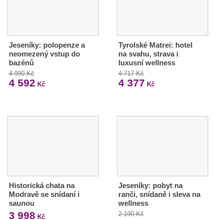
Jeseníky: polopenze a
Tyrolské Matrei: hotel
neomezený vstup do
na svahu, strava i
bazénů
luxusní wellness
4 990 Kč
4 717 Kč
4 592
4 377
Kč
Kč
Historická chata na
Jeseníky: pobyt na
Modravě se snídaní i
ranči, snídaně i sleva na
saunou
wellness
3 998
2 190 Kč
Kč