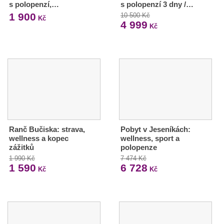
s polopenzí,…
s polopenzí 3 dny /…
1 900
10 500 Kč
Kč
4 999
Kč
Ranč Bučiska: strava,
Pobyt v Jeseníkách:
wellness a kopec
wellness, sport a
zážitků
polopenze
1 990 Kč
7 474 Kč
1 590
6 728
Kč
Kč