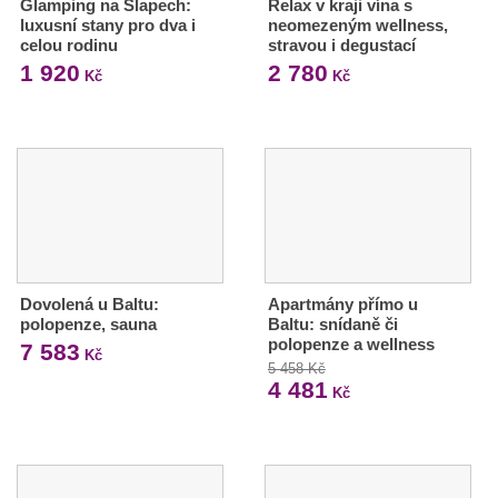
Glamping na Slapech:
Relax v kraji vína s
luxusní stany pro dva i
neomezeným wellness,
celou rodinu
stravou i degustací
1 920
2 780
Kč
Kč
Dovolená u Baltu:
Apartmány přímo u
polopenze, sauna
Baltu: snídaně či
polopenze a wellness
7 583
Kč
5 458 Kč
4 481
Kč