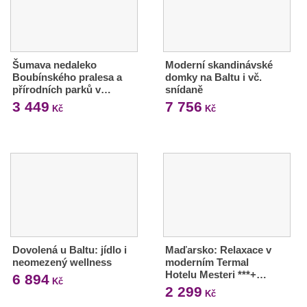
Šumava nedaleko
Moderní skandinávské
Boubínského pralesa a
domky na Baltu i vč.
přírodních parků v…
snídaně
3 449
7 756
Kč
Kč
Dovolená u Baltu: jídlo i
Maďarsko: Relaxace v
neomezený wellness
moderním Termal
Hotelu Mesteri ***+…
6 894
Kč
2 299
Kč