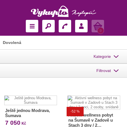
Košík
0
Dovolená
Kategorie
Filtrovat
Ještě jednou Modrava,
-52 %
Aktivní wellness pobyt
Šumava
na Šumavě v Zadově u
7 050
Kč
Stach 3 dny / 2…