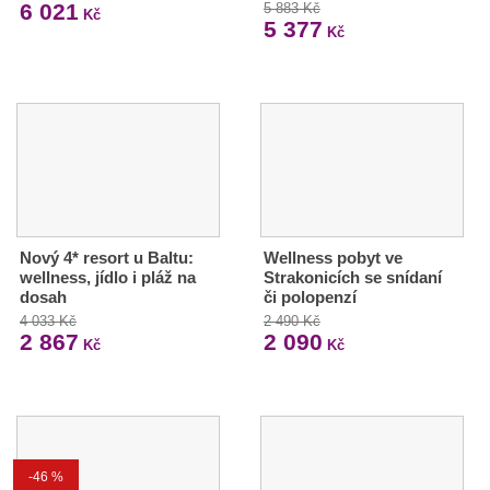
6 021
5 883 Kč
Kč
5 377
Kč
Nový 4* resort u Baltu:
Wellness pobyt ve
wellness, jídlo i pláž na
Strakonicích se snídaní
dosah
či polopenzí
4 033 Kč
2 490 Kč
2 867
2 090
Kč
Kč
-46 %