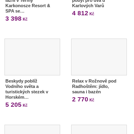
lázní v Termy
pobyt pro dva u
Karkonosze Resort &
Karlových Varů
SPA se…
4 812
Kč
3 398
Kč
Beskydy poblíž
Relax v Rožnově pod
Vodního světa a
Radhoštěm: jídlo,
turistických stezek v
sauna i bazén
Horském…
2 770
Kč
5 205
Kč