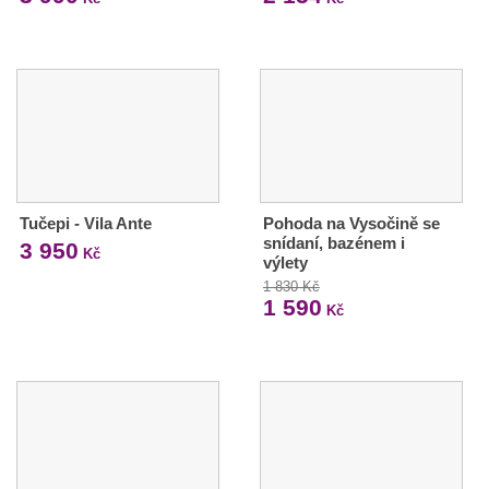
Tučepi - Vila Ante
Pohoda na Vysočině se
snídaní, bazénem i
3 950
Kč
výlety
1 830 Kč
1 590
Kč