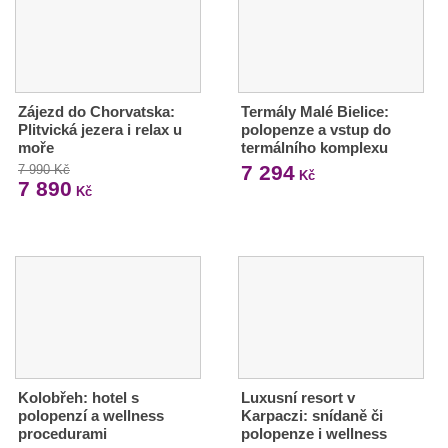
Zájezd do Chorvatska:
Termály Malé Bielice:
Plitvická jezera i relax u
polopenze a vstup do
moře
termálního komplexu
7 294
7 990 Kč
Kč
7 890
Kč
Kolobřeh: hotel s
Luxusní resort v
polopenzí a wellness
Karpaczi: snídaně či
procedurami
polopenze i wellness