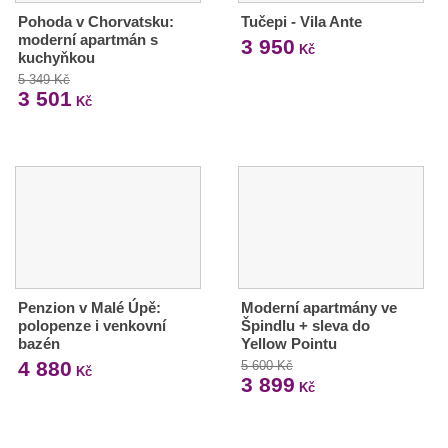
Pohoda v Chorvatsku:
Tučepi - Vila Ante
moderní apartmán s
3 950
Kč
kuchyňkou
5 349 Kč
3 501
Kč
Penzion v Malé Úpě:
Moderní apartmány ve
polopenze i venkovní
Špindlu + sleva do
bazén
Yellow Pointu
4 880
5 600 Kč
Kč
3 899
Kč