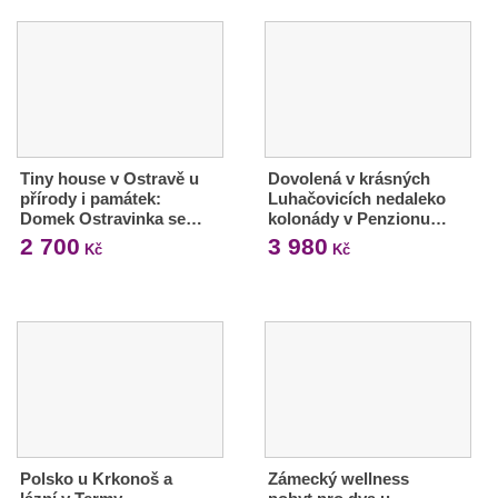
Tiny house v Ostravě u
Dovolená v krásných
přírody i památek:
Luhačovicích nedaleko
Domek Ostravinka se…
kolonády v Penzionu…
2 700
3 980
Kč
Kč
Polsko u Krkonoš a
Zámecký wellness