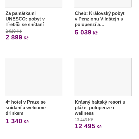
Za památkami
Cheb: Královský pobyt
UNESCO: pobyt v
v Penzionu Vildštejn s
Třebíči se snídaní
polopenzí a…
5 039
2 919 Kč
Kč
2 899
Kč
4* hotel v Praze se
Krásný baltský resort u
snídaní a welcome
pláže: polopenze i
drinkem
wellness
1 340
13 443 Kč
Kč
12 495
Kč