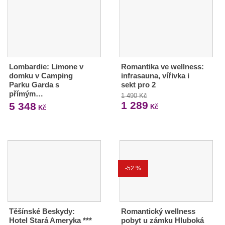
Lombardie: Limone v
Romantika ve wellness:
domku v Camping
infrasauna, vířivka i
Parku Garda s
sekt pro 2
přímým…
1 490 Kč
1 289
5 348
Kč
Kč
-52 %
Těšínské Beskydy:
Romantický wellness
Hotel Stará Ameryka ***
pobyt u zámku Hluboká