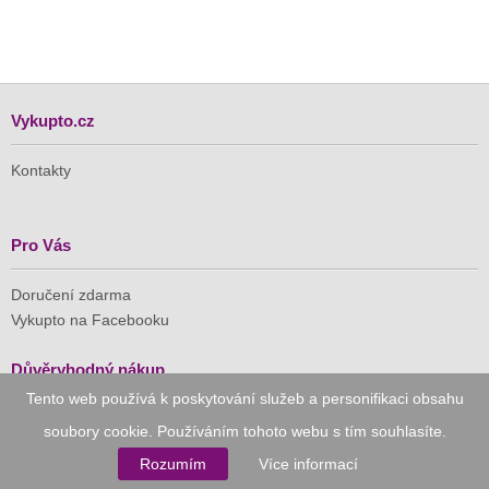
Vykupto.cz
Kontakty
Pro Vás
Doručení zdarma
Vykupto na Facebooku
Důvěryhodný nákup
Tento web používá k poskytování služeb a personifikaci obsahu
Naše společnost je členem Asociace pro elektronickou
soubory cookie. Používáním tohoto webu s tím souhlasíte.
komerci (APEK)
Rozumím
Více informací