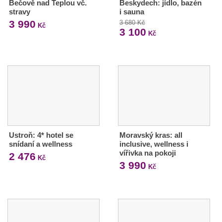
Bečově nad Teplou vč.
Beskydech: jídlo, bazén
stravy
i sauna
3 990
3 680 Kč
Kč
3 100
Kč
Ustroň: 4* hotel se
Moravský kras: all
snídaní a wellness
inclusive, wellness i
vířivka na pokoji
2 476
Kč
3 990
Kč