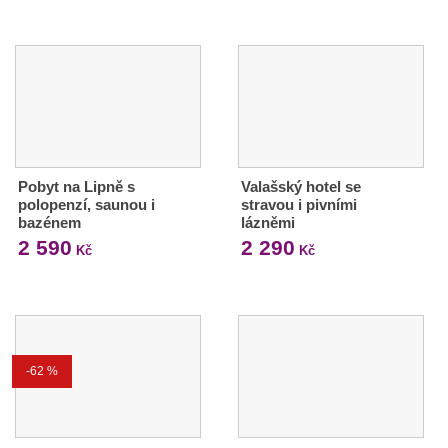
Pobyt na Lipně s
Valašský hotel se
polopenzí, saunou i
stravou i pivními
bazénem
lázněmi
2 590
2 290
Kč
Kč
-62 %