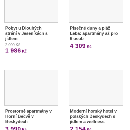
Pobyt u Dlouhých
Písečné duny a pláž
strání v Jeseníkách s
Leba: apartmány až pro
jídlem
6 osob
4 309
2 090 Kč
Kč
1 986
Kč
Prostorné apartmány v
Moderní horský hotel v
Horní Bečvě v
polských Beskydech s
Beskydech
jídlem a wellness
3 990
2 154
Kč
Kč