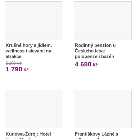
Krušné hory s jídlem,
Rodinný penzion u
wellness i slevami na
Českého lesa:
atrakce
polopenze i bazén
4 680
2 190 Kč
Kč
1 790
Kč
Kudowa-Zdrój: Hotel
Františkovy Lázně s