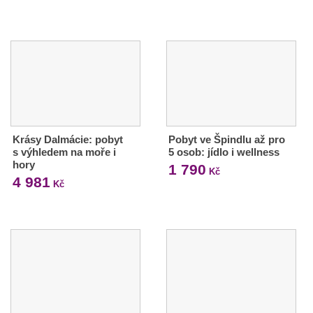
Krásy Dalmácie: pobyt
Pobyt ve Špindlu až pro
s výhledem na moře i
5 osob: jídlo i wellness
hory
1 790
Kč
4 981
Kč