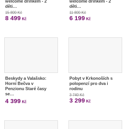
welcome drinkem - 2
welcome drinkem - 2
děti…
děti…
15 800 Kč
11 800 Kč
8 499
6 199
Kč
Kč
Beskydy a Valašsko:
Pobyt v Krkonoších s
Horní Bečva v
polopenzí pro dva i
Penzionu Staré časy
rodinu
se…
3 740 Kč
3 299
4 399
Kč
Kč