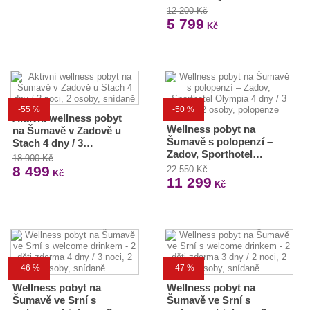
12 200 Kč
5 799
Kč
-55 %
-50 %
Aktivní wellness pobyt
Wellness pobyt na
na Šumavě v Zadově u
Šumavě s polopenzí –
Stach 4 dny / 3…
Zadov, Sporthotel…
18 900 Kč
8 499
22 550 Kč
Kč
11 299
Kč
-46 %
-47 %
Wellness pobyt na
Wellness pobyt na
Šumavě ve Srní s
Šumavě ve Srní s