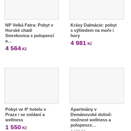
NP Velká Fatra: Pobyt v
Krásy Dalmácie: pobyt
Horské chatě
s výhledem na moře i
Smrekovica s polopenzí
hory
a…
4 981
Kč
4 564
Kč
Pobyt ve 4* hotelu v
Apartmány v
Praze i se snídaní a
Demänovské dolině:
wellness
možnost wellness a
polopenze…
1 550
Kč