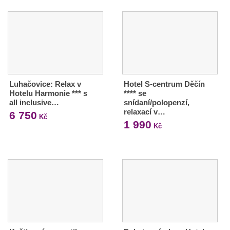
Luhačovice: Relax v
Hotel S-centrum Děčín
Hotelu Harmonie *** s
**** se
all inclusive…
snídaní/polopenzí,
relaxací v…
6 750
Kč
1 990
Kč