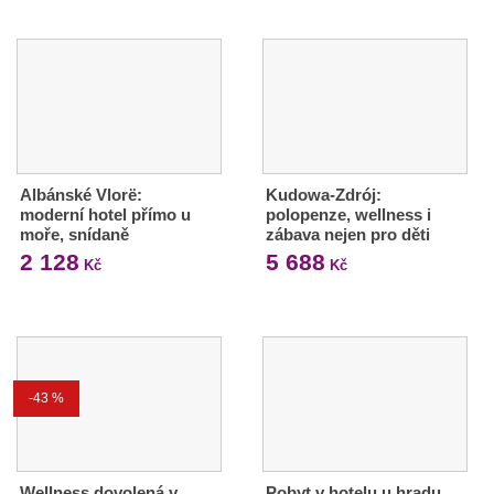
Albánské Vlorë:
Kudowa-Zdrój:
moderní hotel přímo u
polopenze, wellness i
moře, snídaně
zábava nejen pro děti
2 128
5 688
Kč
Kč
-43 %
Wellness dovolená v
Pobyt v hotelu u hradu