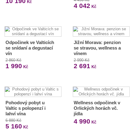
10 190
Kč
4 042
Kč
Odpočinek ve Valticích
Jižní Morava: penzion
se snídaní a degustací
se stravou, wellness a
vín
vínem
2 860 Kč
2 990 Kč
1 990
2 691
Kč
Kč
Pohodový pobyt u
Wellness odpočinek v
Valtic s polopenzí i
Orlických horách vč.
lahví vína
jídla
4 990
6 880 Kč
Kč
5 160
Kč