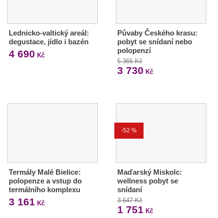
Lednicko-valtický areál:
Půvaby Českého krasu:
degustace, jídlo i bazén
pobyt se snídaní nebo
polopenzí
4 690
Kč
5 366 Kč
3 730
Kč
-52 %
Termály Malé Bielice:
Maďarský Miskolc:
polopenze a vstup do
wellness pobyt se
termálního komplexu
snídaní
3 161
3 647 Kč
Kč
1 751
Kč