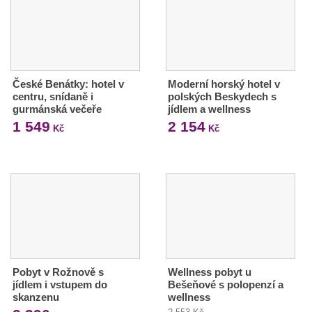
České Benátky: hotel v
Moderní horský hotel v
centru, snídaně i
polských Beskydech s
gurmánská večeře
jídlem a wellness
1 549
2 154
Kč
Kč
Pobyt v Rožnově s
Wellness pobyt u
jídlem i vstupem do
Bešeňové s polopenzí a
skanzenu
wellness