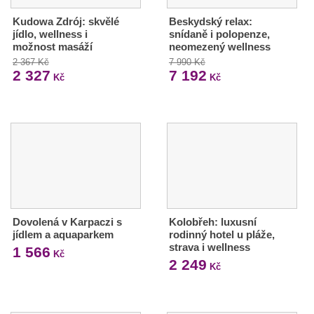
Kudowa Zdrój: skvělé
Beskydský relax:
jídlo, wellness i
snídaně i polopenze,
možnost masáží
neomezený wellness
2 367 Kč
7 990 Kč
2 327
7 192
Kč
Kč
Dovolená v Karpaczi s
Kolobřeh: luxusní
jídlem a aquaparkem
rodinný hotel u pláže,
strava i wellness
1 566
Kč
2 249
Kč