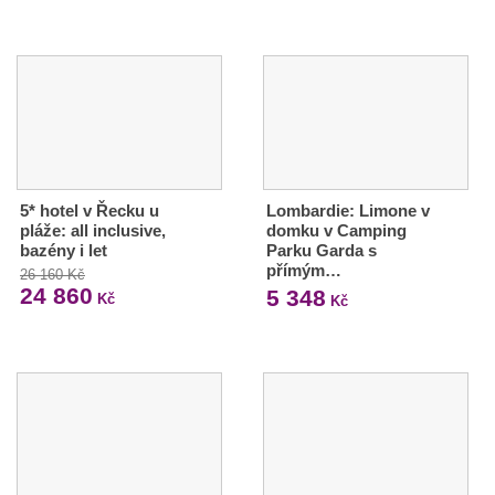
5* hotel v Řecku u
Lombardie: Limone v
pláže: all inclusive,
domku v Camping
bazény i let
Parku Garda s
přímým…
26 160 Kč
24 860
5 348
Kč
Kč