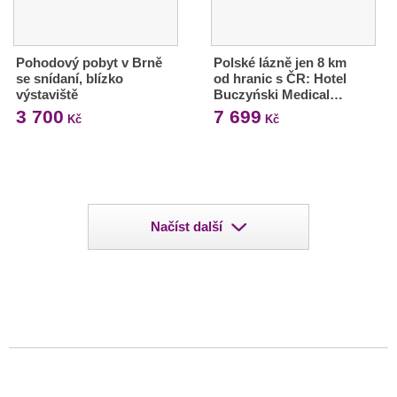
Pohodový pobyt v Brně
Polské lázně jen 8 km
se snídaní, blízko
od hranic s ČR: Hotel
výstaviště
Buczyński Medical…
3 700
7 699
Kč
Kč
Načíst další