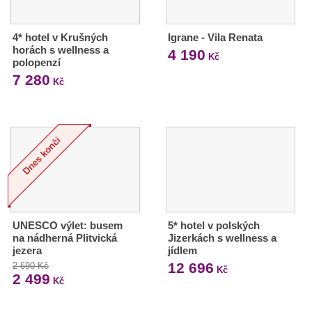
4* hotel v Krušných
Igrane - Vila Renata
horách s wellness a
4 190
Kč
polopenzí
7 280
Kč
UNESCO výlet: busem
5* hotel v polských
na nádherná Plitvická
Jizerkách s wellness a
jezera
jídlem
12 696
2 690 Kč
Kč
2 499
Kč