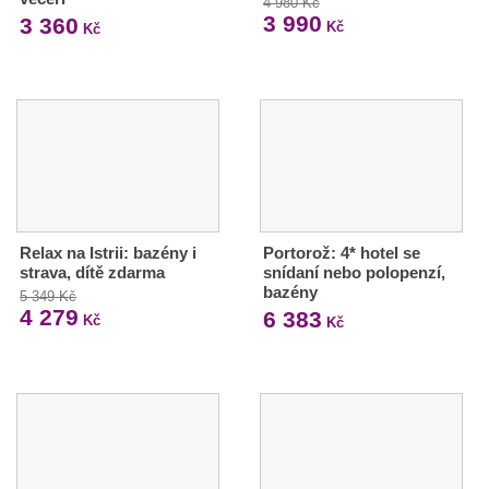
4 980 Kč
3 990
3 360
Kč
Kč
Relax na Istrii: bazény i
Portorož: 4* hotel se
strava, dítě zdarma
snídaní nebo polopenzí,
bazény
5 349 Kč
4 279
6 383
Kč
Kč