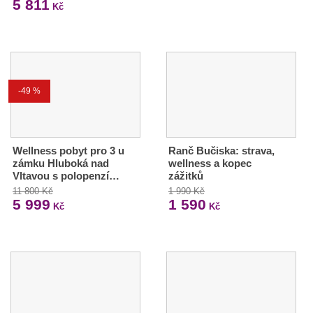
5 811
Kč
-49 %
Wellness pobyt pro 3 u
Ranč Bučiska: strava,
zámku Hluboká nad
wellness a kopec
Vltavou s polopenzí…
zážitků
11 800 Kč
1 990 Kč
5 999
1 590
Kč
Kč