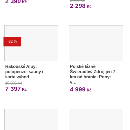
2 390
2 553 Kč
Kč
2 298
Kč
-62 %
Rakouské Alpy:
Polské lázně
polopenze, sauny i
Świeradów Zdrój jen 7
karta výhod
km od hranic: Pobyt
v…
19 695 Kč
7 397
4 999
Kč
Kč