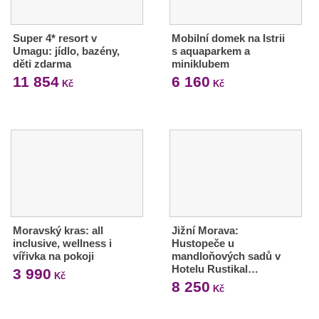
Super 4* resort v
Mobilní domek na Istrii
Umagu: jídlo, bazény,
s aquaparkem a
děti zdarma
miniklubem
11 854
6 160
Kč
Kč
Moravský kras: all
Jižní Morava:
inclusive, wellness i
Hustopeče u
vířivka na pokoji
mandloňových sadů v
Hotelu Rustikal…
3 990
Kč
8 250
Kč