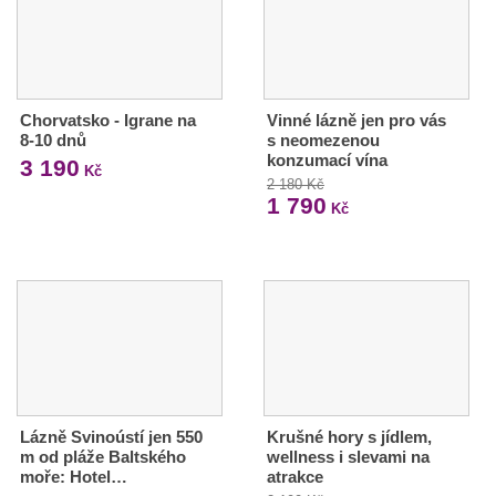
Chorvatsko - Igrane na
Vinné lázně jen pro vás
8-10 dnů
s neomezenou
konzumací vína
3 190
Kč
2 180 Kč
1 790
Kč
Lázně Svinoústí jen 550
Krušné hory s jídlem,
m od pláže Baltského
wellness i slevami na
moře: Hotel…
atrakce