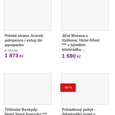
Polská strana Jizerek:
Jižní Morava u
polopenze i vstup do
Vyškova: Hotel Allvet
aquaparku
*** v bývalém
letohrádku…
2 172 Kč
1 873
1 590
Kč
Kč
-48 %
Těšínské Beskydy:
Pohádkový pobyt -
Hotel Stará Ameryka ***
Středověký hotel v