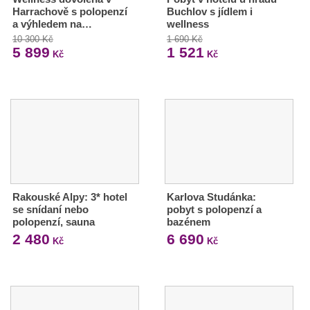
Harrachově s polopenzí
Buchlov s jídlem i
a výhledem na…
wellness
10 300 Kč
1 690 Kč
5 899
1 521
Kč
Kč
Rakouské Alpy: 3* hotel
Karlova Studánka:
se snídaní nebo
pobyt s polopenzí a
polopenzí, sauna
bazénem
2 480
6 690
Kč
Kč