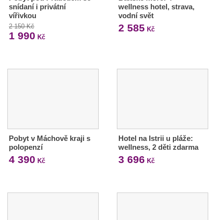
snídaní i privátní
wellness hotel, strava,
vířivkou
vodní svět
2 585
2 150 Kč
Kč
1 990
Kč
Pobyt v Máchově kraji s
Hotel na Istrii u pláže:
polopenzí
wellness, 2 děti zdarma
4 390
3 696
Kč
Kč