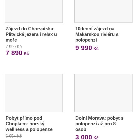
Zájezd do Chorvatska:
10denní zájezd na
Plitvická jezera i relax u
Makarskou riviéru s
moře
polopenzí
9 990
7 990 Kč
Kč
7 890
Kč
Pobyt přímo pod
Dolní Morava: pobyt s
Chopkem: horský
polopenzí až pro 8
wellness a polopenze
osob
3 000
6 054 Kč
Kč