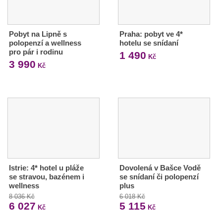
Pobyt na Lipně s
Praha: pobyt ve 4*
polopenzí a wellness
hotelu se snídaní
pro pár i rodinu
1 490
Kč
3 990
Kč
Istrie: 4* hotel u pláže
Dovolená v Bašce Vodě
se stravou, bazénem i
se snídaní či polopenzí
wellness
plus
8 036 Kč
6 018 Kč
6 027
5 115
Kč
Kč