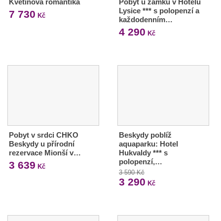
Květinová romantika
Pobyt u zámku v Hotelu
Lysice *** s polopenzí a
7 730
Kč
každodenním…
4 290
Kč
Pobyt v srdci CHKO
Beskydy poblíž
Beskydy u přírodní
aquaparku: Hotel
rezervace Mionší v…
Hukvaldy *** s
polopenzí,…
3 639
Kč
3 590 Kč
3 290
Kč