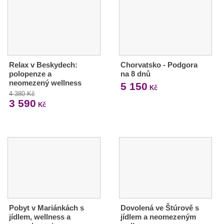
Relax v Beskydech:
Chorvatsko - Podgora
polopenze a
na 8 dnů
neomezený wellness
5 150
Kč
4 380 Kč
3 590
Kč
Pobyt v Mariánkách s
Dovolená ve Štúrově s
jídlem, wellness a
jídlem a neomezeným