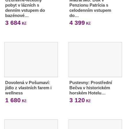
pobyt v lázních s
Penzionu Patrícia s
denním vstupem do
celodenním vstupem
bazénové…
do…
3 684
4 399
Kč
Kč
Dovolená v Pošumaví:
Pustevny: Prostřední
jídlo z vlastních farem i
Bečva v historickém
wellness
horském Hotelu…
1 680
3 120
Kč
Kč