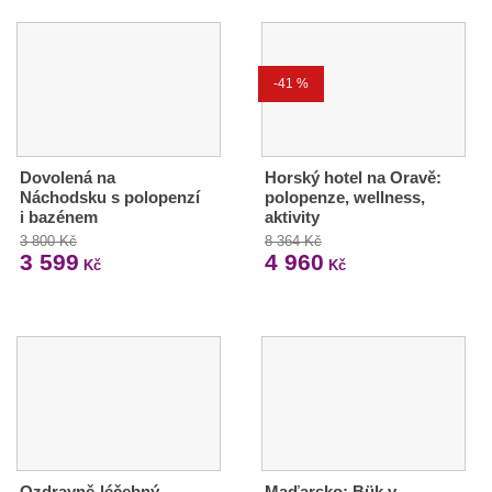
-41 %
Dovolená na
Horský hotel na Oravě:
Náchodsku s polopenzí
polopenze, wellness,
i bazénem
aktivity
3 800 Kč
8 364 Kč
3 599
4 960
Kč
Kč
Ozdravně-léčebný
Maďarsko: Bük v