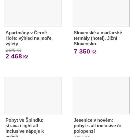
Apartmány v Černé
Slovenské a maďarské
Hoře: výhled na moře,
termály (hotel), Jižní
výlety
Slovensko
7 350
2 675 Kč
Kč
2 468
Kč
Pobyt ve Špindlu:
Jesenice v novém:
strava i light all
pobyt s all inclusive či
inclusive nápoje k
polopenzí
večeři