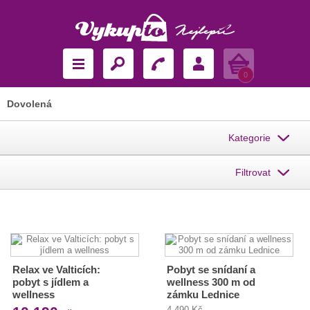
Košík
0
Dovolená
Kategorie
Filtrovat
Relax ve Valticích:
Pobyt se snídaní a
pobyt s jídlem a
wellness 300 m od
wellness
zámku Lednice
4 490 Kč