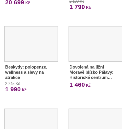
20 699
2 190 Kč
Kč
1 790
Kč
Beskydy: polopenze,
Dovolená na jižní
wellness a slevy na
Moravě blízko Pálavy:
atrakce
Historické centrum…
1 460
2 245 Kč
Kč
1 990
Kč