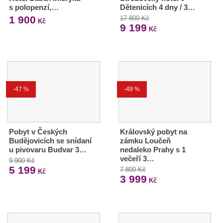
s polopenzí,…
Dětenicích 4 dny / 3…
1 900
17 800 Kč
Kč
9 199
Kč
-47 %
-49 %
Pobyt v Českých
Královský pobyt na
Budějovicích se snídaní
zámku Loučeň
u pivovaru Budvar 3…
nedaleko Prahy s 1
večeří 3…
9 900 Kč
5 199
7 800 Kč
Kč
3 999
Kč