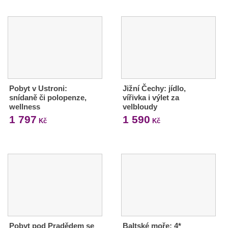
Pobyt v Ustroni:
Jižní Čechy: jídlo,
snídaně či polopenze,
vířivka i výlet za
wellness
velbloudy
1 797
1 590
Kč
Kč
Pobyt pod Pradědem se
Baltské moře: 4*