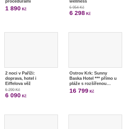
procedurami
wellness
1 890
6 954 Kč
Kč
6 298
Kč
2 noci v Paříži:
Ostrov Krk: Sunny
doprava, hotel i
Baska Hotel *** přímo u
Eiffelova věž
pláže s rozšířenou…
16 799
6 290 Kč
Kč
6 090
Kč