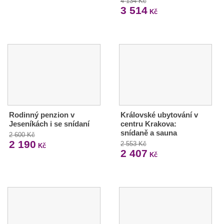
4 134 Kč
3 514
Kč
Rodinný penzion v
Královské ubytování v
Jeseníkách i se snídaní
centru Krakova:
snídaně a sauna
2 600 Kč
2 190
2 553 Kč
Kč
2 407
Kč