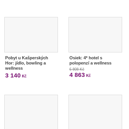
Pobyt u Kašperských
Osiek: 4* hotel s
Hor: jídlo, bowling a
polopenzí a wellness
wellness
6 808 Kč
4 863
3 140
Kč
Kč