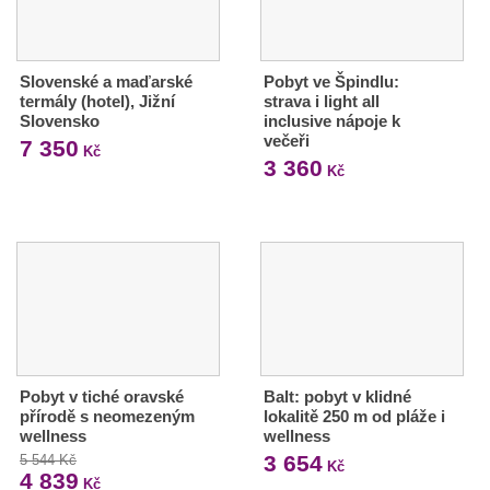
Slovenské a maďarské
Pobyt ve Špindlu:
termály (hotel), Jižní
strava i light all
Slovensko
inclusive nápoje k
večeři
7 350
Kč
3 360
Kč
Pobyt v tiché oravské
Balt: pobyt v klidné
přírodě s neomezeným
lokalitě 250 m od pláže i
wellness
wellness
3 654
5 544 Kč
Kč
4 839
Kč