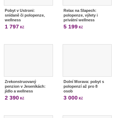
Pobyt v Ustroni:
Relax na Slapech:
snídaně či polopenze,
polopenze, výlety i
wellness
privátní wellness
1 797
5 199
Kč
Kč
Zrekonstruovaný
Dolní Morava: pobyt s
penzion v Jeseníkách:
polopenzí až pro 8
jídlo a wellness
osob
2 390
3 000
Kč
Kč