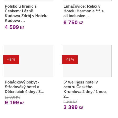
Polsko u hranic s
Luhačovice: Relax v
Českem: Lázně
Hotelu Harmonie *** s
Kudowa-Zdrój v Hotelu
all inclusive…
Kudowa …
6 750
Kč
4 599
Kč
-48 %
-48 %
Pohádkový pobyt -
5* wellness hotel v
Středověký hotel v
centru Českého
Dětenicích 4 dny / 3…
Krumlova 2 dny / 1 noc,
2…
17 800 Kč
9 199
6 490 Kč
Kč
3 399
Kč