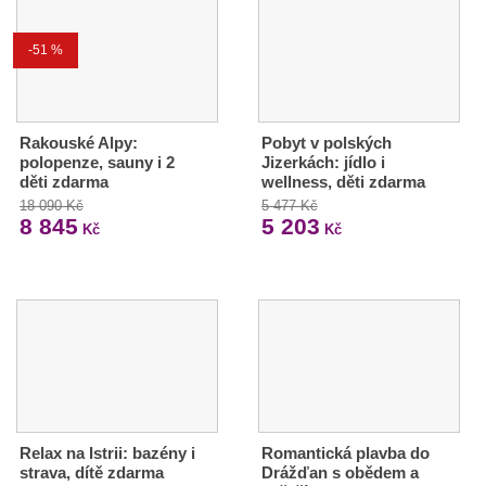
-51 %
Rakouské Alpy:
Pobyt v polských
polopenze, sauny i 2
Jizerkách: jídlo i
děti zdarma
wellness, děti zdarma
18 090 Kč
5 477 Kč
8 845
5 203
Kč
Kč
Relax na Istrii: bazény i
Romantická plavba do
strava, dítě zdarma
Drážďan s obědem a