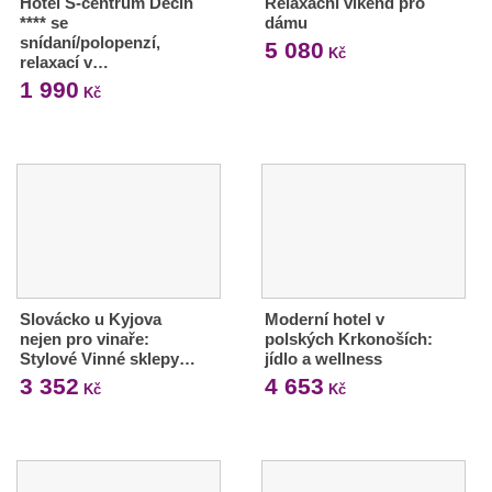
Hotel S-centrum Děčín
Relaxační víkend pro
**** se
dámu
snídaní/polopenzí,
5 080
Kč
relaxací v…
1 990
Kč
Slovácko u Kyjova
Moderní hotel v
nejen pro vinaře:
polských Krkonoších:
Stylové Vinné sklepy…
jídlo a wellness
3 352
4 653
Kč
Kč