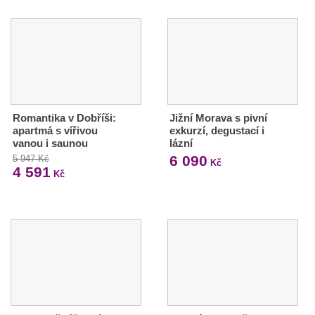
Romantika v Dobříši:
Jižní Morava s pivní
apartmá s vířivou
exkurzí, degustací i
vanou i saunou
lázní
6 090
5 947 Kč
Kč
4 591
Kč