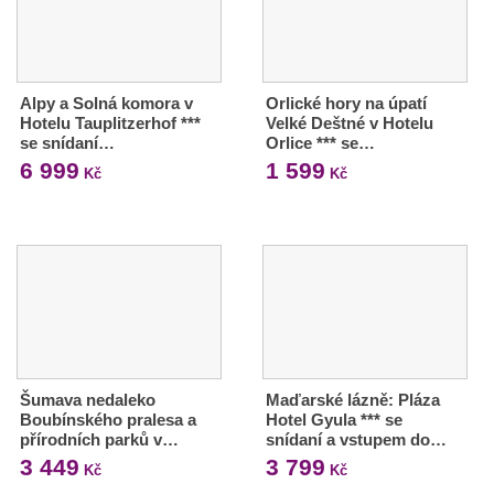
Alpy a Solná komora v
Orlické hory na úpatí
Hotelu Tauplitzerhof ***
Velké Deštné v Hotelu
se snídaní…
Orlice *** se…
6 999
1 599
Kč
Kč
Šumava nedaleko
Maďarské lázně: Pláza
Boubínského pralesa a
Hotel Gyula *** se
přírodních parků v…
snídaní a vstupem do…
3 449
3 799
Kč
Kč