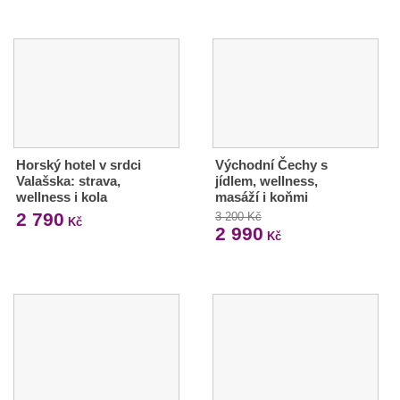
Horský hotel v srdci
Východní Čechy s
Valašska: strava,
jídlem, wellness,
wellness i kola
masáží i koňmi
2 790
3 200 Kč
Kč
2 990
Kč