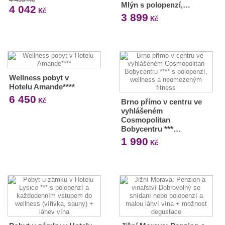
Mlýn s polopenzí,…
4 042
Kč
3 899
Kč
Wellness pobyt v
Hotelu Amande****
6 450
Kč
Brno přímo v centru ve
vyhlášeném
Cosmopolitan
Bobycentru ***…
1 990
Kč