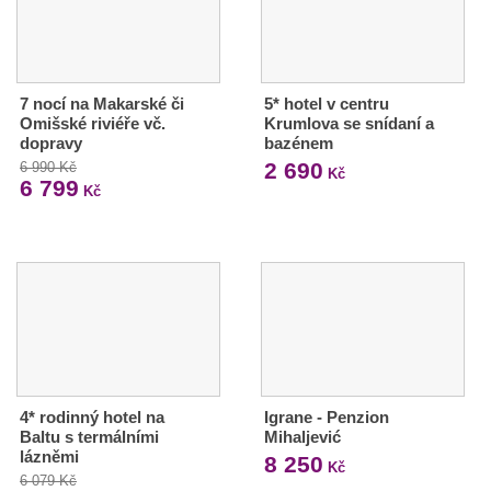
7 nocí na Makarské či
5* hotel v centru
Omišské riviéře vč.
Krumlova se snídaní a
dopravy
bazénem
2 690
6 990 Kč
Kč
6 799
Kč
4* rodinný hotel na
Igrane - Penzion
Baltu s termálními
Mihaljević
lázněmi
8 250
Kč
6 079 Kč