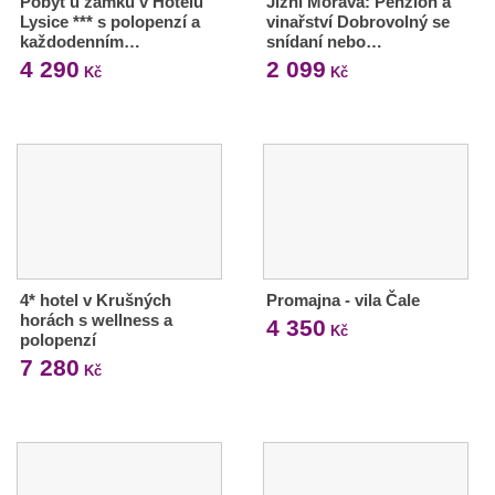
Pobyt u zámku v Hotelu
Jižní Morava: Penzion a
Lysice *** s polopenzí a
vinařství Dobrovolný se
každodenním…
snídaní nebo…
4 290
2 099
Kč
Kč
4* hotel v Krušných
Promajna - vila Čale
horách s wellness a
4 350
Kč
polopenzí
7 280
Kč