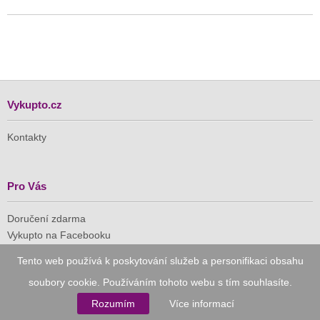
Vykupto.cz
Kontakty
Pro Vás
Doručení zdarma
Vykupto na Facebooku
Tento web používá k poskytování služeb a personifikaci obsahu
Důvěryhodný nákup
soubory cookie. Používáním tohoto webu s tím souhlasíte.
Rozumím
Více informací
Naše společnost je členem Asociace pro elektronickou
komerci (APEK)