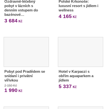
Ozdravně-léčebný
Polské Krkonoše:
pobyt v lázních s
luxusní resort s jídlem i
denním vstupem do
wellness
bazénové…
4 165
Kč
3 684
Kč
Pobyt pod Pradědem se
Hotel v Karpaczi s
snídaní i privátní
obřím aquaparkem a
vířivkou
jídlem
5 337
2 150 Kč
Kč
1 990
Kč