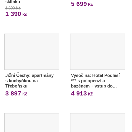
sklípku
5 699
Kč
1 600 Kč
1 390
Kč
Jižní Čechy: apartmány
Vysočina: Hotel Podlesí
s kuchyňkou na
*** s polopenzí a
Třeboňsku
bazénem + vstup do…
3 897
4 913
Kč
Kč