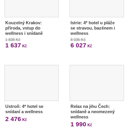
Kouzelný Krakov:
Istrie: 4* hotel u pláže
příroda, vstup do
se stravou, bazénem i
wellness i snídaně
wellness
1 838 Kč
8 036 Kč
1 637
6 027
Kč
Kč
Ustroň: 4* hotel se
Relax na jihu Čech:
snídaní a wellness
snídaně a neomezený
wellness
2 476
Kč
1 990
Kč