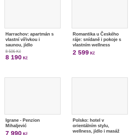
Harrachov: apartmán s
Romantika u Českého
vlastní vířivkou i
ráje: snídaně i pokoje s
saunou, jídlo
vlastním wellness
2 599
8 506 Kč
Kč
8 190
Kč
Igrane - Penzion
Polsko: hotel v
Mihaljević
orientálním stylu,
wellness, jídlo i masáž
7 990
Kč