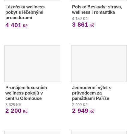
Lázeňský wellness
Polské Beskydy: strava,
pobyt s léčebnými
wellness i romantika
procedurami
4 159 Kč
3 861
4 401
Kč
Kč
Pronájem luxusních
Jednodenní výlet s
wellness pokojů v
průvodcem za
centru Olomouce
památkami Paříže
3 625 Kč
2 999 Kč
2 200
2 949
Kč
Kč