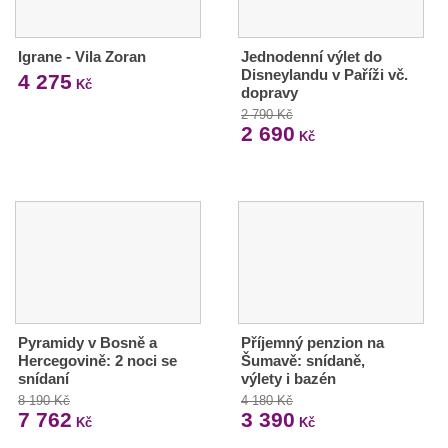
Igrane - Vila Zoran
Jednodenní výlet do
Disneylandu v Paříži vč.
4 275
Kč
dopravy
2 790 Kč
2 690
Kč
Pyramidy v Bosně a
Příjemný penzion na
Hercegovině: 2 noci se
Šumavě: snídaně,
snídaní
výlety i bazén
8 190 Kč
4 180 Kč
7 762
3 390
Kč
Kč