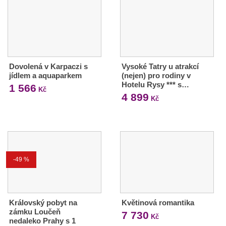
Dovolená v Karpaczi s
Vysoké Tatry u atrakcí
jídlem a aquaparkem
(nejen) pro rodiny v
Hotelu Rysy *** s…
1 566
Kč
4 899
Kč
-49 %
Královský pobyt na
Květinová romantika
zámku Loučeň
7 730
Kč
nedaleko Prahy s 1