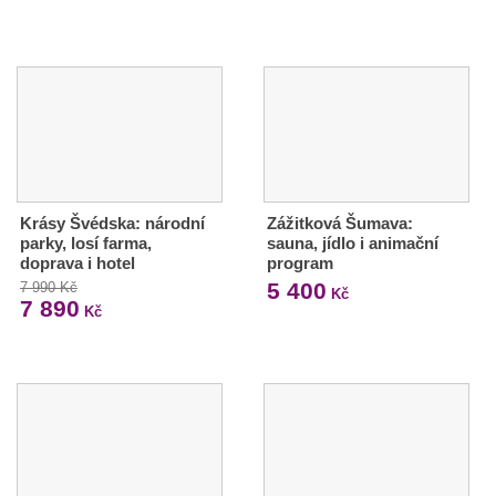
Krásy Švédska: národní
Zážitková Šumava:
parky, losí farma,
sauna, jídlo i animační
doprava i hotel
program
5 400
7 990 Kč
Kč
7 890
Kč