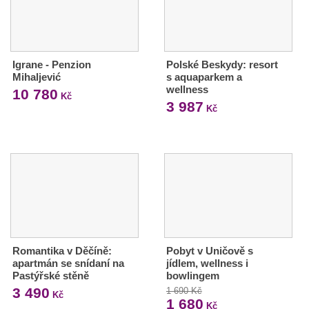
Igrane - Penzion
Polské Beskydy: resort
Mihaljević
s aquaparkem a
wellness
10 780
Kč
3 987
Kč
Romantika v Děčíně:
Pobyt v Uničově s
apartmán se snídaní na
jídlem, wellness i
Pastýřské stěně
bowlingem
3 490
1 690 Kč
Kč
1 680
Kč