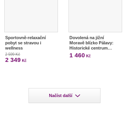
Sportovně-relaxační
Dovolená na jižní
pobyt se stravou i
Moravě blízko Pálavy:
wellness
Historické centrum…
1 460
2 599 Kč
Kč
2 349
Kč
Načíst další