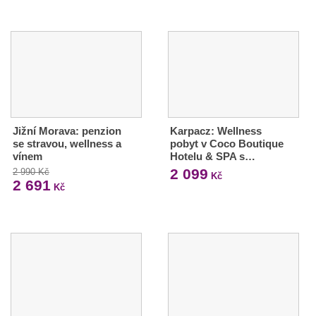
Jižní Morava: penzion
Karpacz: Wellness
se stravou, wellness a
pobyt v Coco Boutique
vínem
Hotelu & SPA s…
2 099
2 990 Kč
Kč
2 691
Kč