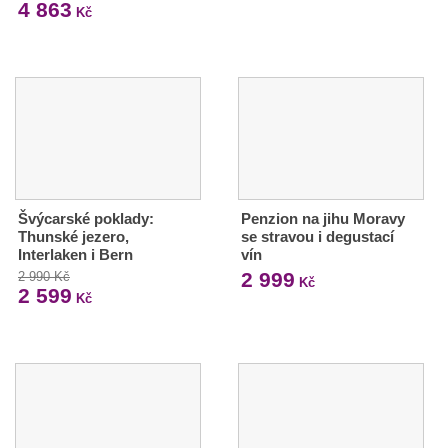
4 863
Kč
Švýcarské poklady:
Penzion na jihu Moravy
Thunské jezero,
se stravou i degustací
Interlaken i Bern
vín
2 999
2 990 Kč
Kč
2 599
Kč