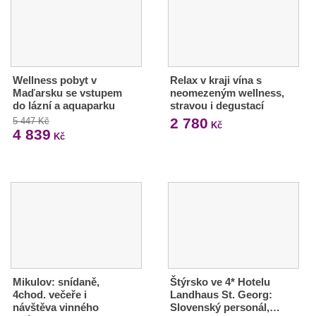
Wellness pobyt v
Relax v kraji vína s
Maďarsku se vstupem
neomezeným wellness,
do lázní a aquaparku
stravou i degustací
2 780
5 447 Kč
Kč
4 839
Kč
Mikulov: snídaně,
Štýrsko ve 4* Hotelu
4chod. večeře i
Landhaus St. Georg:
návštěva vinného
Slovenský personál,…