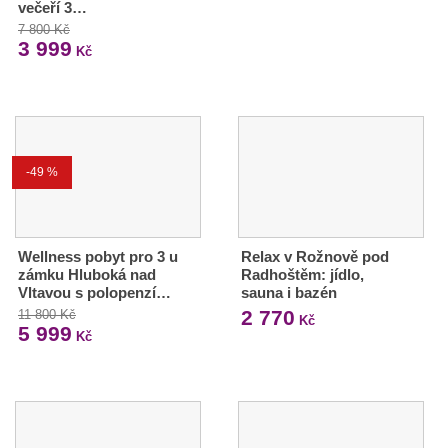
večeří 3…
7 800 Kč
3 999
Kč
-49 %
Wellness pobyt pro 3 u
Relax v Rožnově pod
zámku Hluboká nad
Radhoštěm: jídlo,
Vltavou s polopenzí…
sauna i bazén
2 770
11 800 Kč
Kč
5 999
Kč