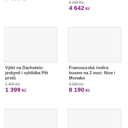
5 159 Kč
4 642
Kč
Výlet na Dachstein:
Francouzská riviéra
jeskyně i vyhlídka Pět
busem na 2 noci: Nice i
prstů
Monako
1 499 Kč
8 590 Kč
1 399
8 190
Kč
Kč