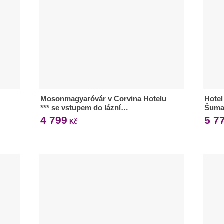
Mosonmagyaróvár v Corvina Hotelu
Hotel
*** se vstupem do lázní…
Šuma
4 799
5 7
Kč