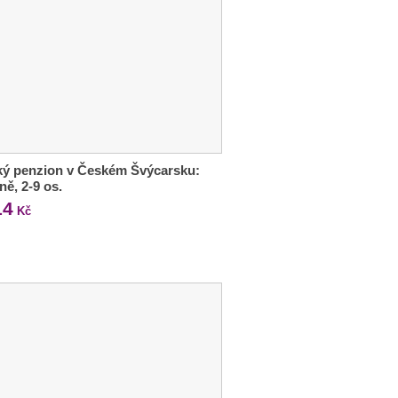
ký penzion v Českém Švýcarsku:
ně, 2-9 os.
14
Kč