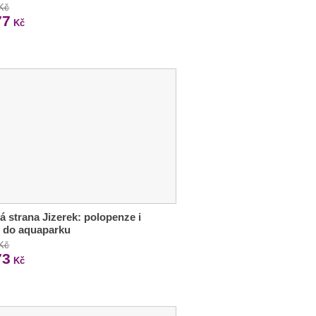
 Kč
77
Kč
á strana Jizerek: polopenze i
 do aquaparku
 Kč
73
Kč