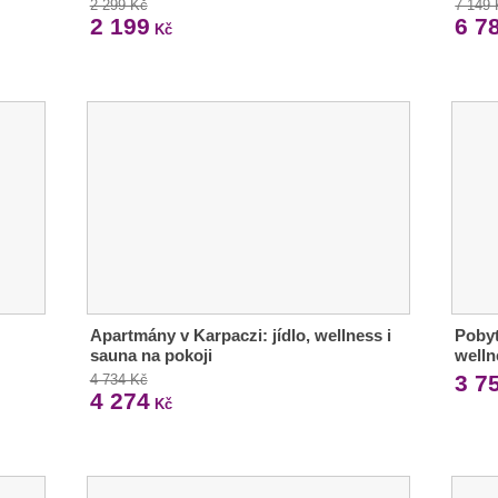
2 299 Kč
7 149
2 199
6 7
Kč
Apartmány v Karpaczi: jídlo, wellness i
Pobyt
sauna na pokoji
welln
3 7
4 734 Kč
4 274
Kč