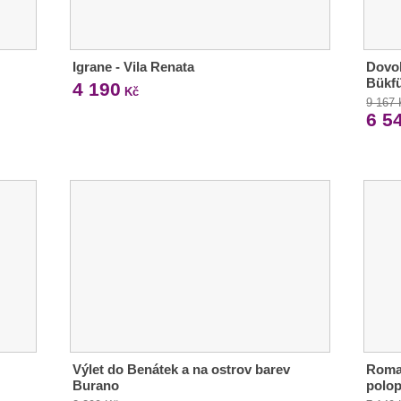
Igrane - Vila Renata
Dovol
Bükfü
4 190
Kč
9 167
6 5
Výlet do Benátek a na ostrov barev
Roman
Burano
polop