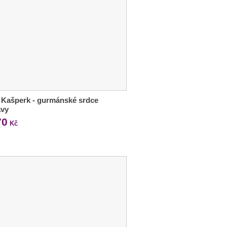
 Kašperk - gurmánské srdce
vy
70
Kč