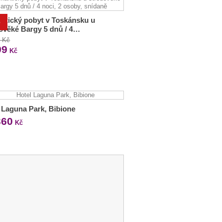
tický pobyt v Toskánsku u
%
ověké Bargy 5 dnů / 4…
0 Kč
99
Kč
 Laguna Park, Bibione
360
Kč