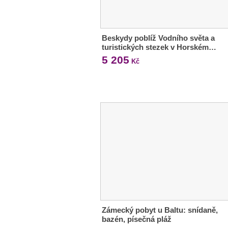
Beskydy poblíž Vodního světa a
turistických stezek v Horském…
5 205
Kč
Zámecký pobyt u Baltu: snídaně,
bazén, písečná pláž