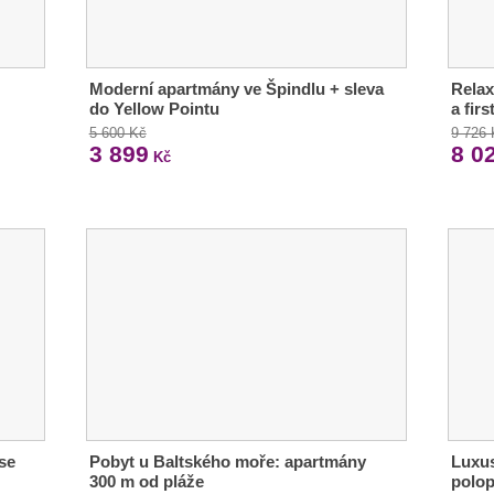
Moderní apartmány ve Špindlu + sleva
Relax
do Yellow Pointu
a fir
5 600 Kč
9 726
3 899
8 0
Kč
se
Pobyt u Baltského moře: apartmány
Luxus
300 m od pláže
polop