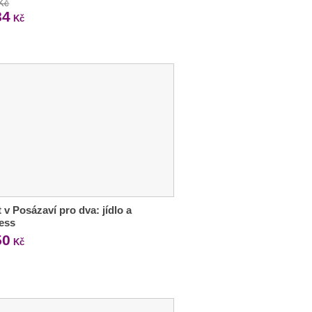
 Kč
84
Kč
 v Posázaví pro dva: jídlo a
ess
50
Kč