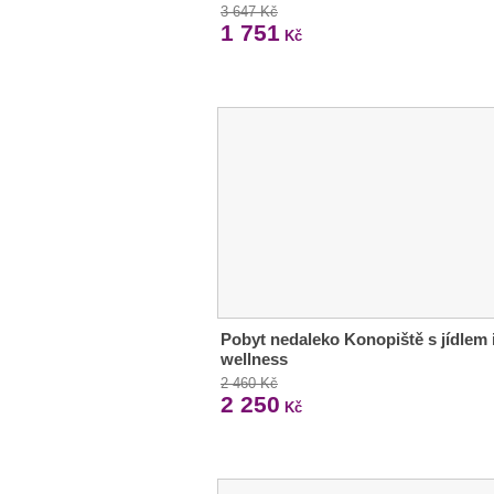
3 647 Kč
1 751
Kč
Pobyt nedaleko Konopiště s jídlem 
wellness
2 460 Kč
2 250
Kč