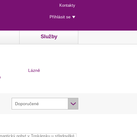
Menu
Kontakty
rychlého
Uživatelské
přístupu
Přihlásit se
menu
Služby
Lázně
e
Doporučené