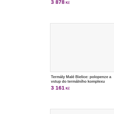
3 878
Kč
Termály Malé Bielice: polopenze a
vstup do termálního komplexu
3 161
Kč