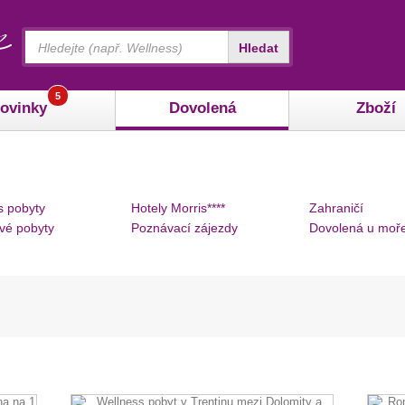
Vyhledávání
Hledat
5
ovinky
Dovolená
Zboží
s pobyty
Hotely Morris****
Zahraničí
vé pobyty
Poznávací zájezdy
Dovolená u moř