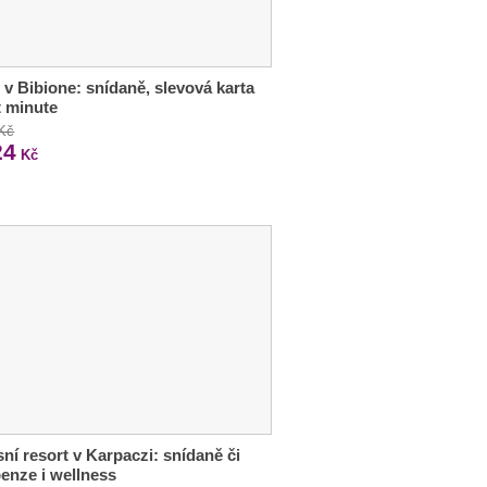
 v Bibione: snídaně, slevová karta
st minute
 Kč
24
Kč
ní resort v Karpaczi: snídaně či
enze i wellness