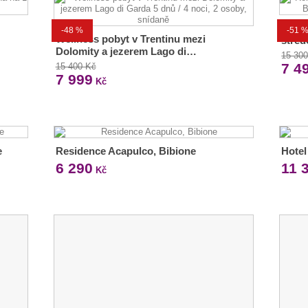
Roman
-48 %
-51 
Wellness pobyt v Trentinu mezi
střed
Dolomity a jezerem Lago di…
15 30
7 4
15 400 Kč
7 999
Kč
e
Residence Acapulco, Bibione
Hotel
6 290
11 
Kč