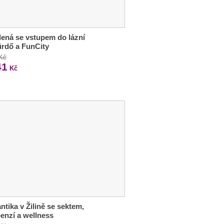
ená se vstupem do lázní
rdő a FunCity
 Kč
41
Kč
tika v Žilině se sektem,
enzí a wellness