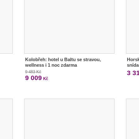
Kolobřeh: hotel u Baltu se stravou,
Hors
wellness i 1 noc zdarma
snída
3 3
9 483 Kč
9 009
Kč