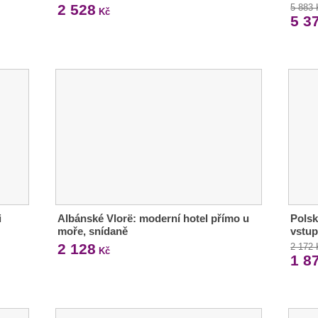
2 528
5 883
Kč
5 3
i
Albánské Vlorë: moderní hotel přímo u
Polsk
moře, snídaně
vstup
2 128
2 172
Kč
1 8