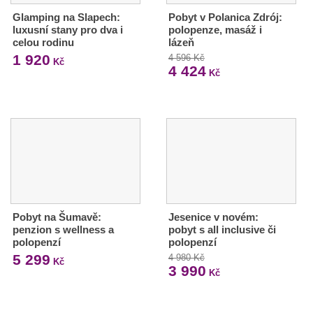
Glamping na Slapech:
Pobyt v Polanica Zdrój:
luxusní stany pro dva i
polopenze, masáž i
celou rodinu
lázeň
1 920
4 596 Kč
Kč
4 424
Kč
Pobyt na Šumavě:
Jesenice v novém:
penzion s wellness a
pobyt s all inclusive či
polopenzí
polopenzí
5 299
4 980 Kč
Kč
3 990
Kč