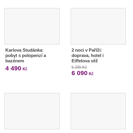
Karlova Studánka:
2 noci v Paříži:
pobyt s polopenzí a
doprava, hotel i
bazénem
Eiffelova věž
4 490
6 290 Kč
Kč
6 090
Kč