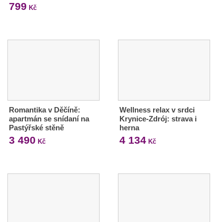
799
Kč
Romantika v Děčíně:
Wellness relax v srdci
apartmán se snídaní na
Krynice-Zdrój: strava i
Pastýřské stěně
herna
3 490
4 134
Kč
Kč