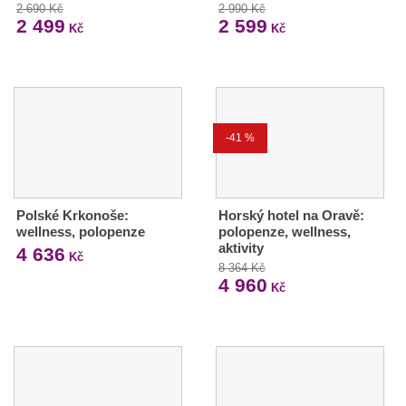
2 690 Kč
2 990 Kč
2 499
2 599
Kč
Kč
-41 %
Polské Krkonoše:
Horský hotel na Oravě:
wellness, polopenze
polopenze, wellness,
aktivity
4 636
Kč
8 364 Kč
4 960
Kč