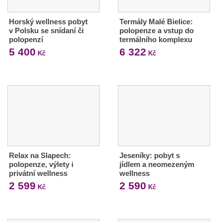
Horský wellness pobyt
Termály Malé Bielice:
v Polsku se snídaní či
polopenze a vstup do
polopenzí
termálního komplexu
5 400
6 322
Kč
Kč
Relax na Slapech:
Jeseníky: pobyt s
polopenze, výlety i
jídlem a neomezeným
privátní wellness
wellness
2 599
2 590
Kč
Kč