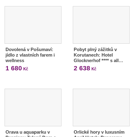
Dovolená v Pošumaví:
Pobyt plný zážitků v
jídlo z vlastních farem i
Korutanech: Hotel
wellness
Glocknerhof **** s all…
1 680
2 638
Kč
Kč
Orava u aquaparku v
Orlické hory v luxusním