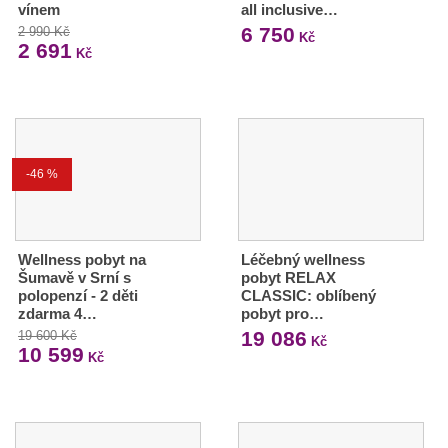
vínem
all inclusive…
6 750
2 990 Kč
Kč
2 691
Kč
-46 %
Wellness pobyt na
Léčebný wellness
Šumavě v Srní s
pobyt RELAX
polopenzí - 2 děti
CLASSIC: oblíbený
zdarma 4…
pobyt pro…
19 086
19 600 Kč
Kč
10 599
Kč