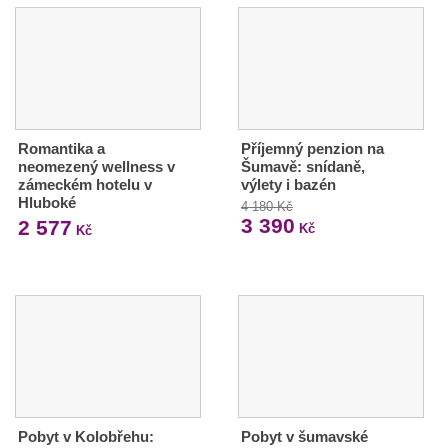
Romantika a
Příjemný penzion na
neomezený wellness v
Šumavě: snídaně,
zámeckém hotelu v
výlety i bazén
Hluboké
4 180 Kč
3 390
2 577
Kč
Kč
Pobyt v Kolobřehu:
Pobyt v šumavské