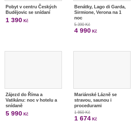
Pobyt v centru Českých
Benátky, Lago di Garda,
Budějovic se snídaní
Sirmione, Verona na 1
noc
1 390
Kč
5 390 Kč
4 990
Kč
Zájezd do Říma a
Mariánské Lázně se
Vatikánu: noc v hotelu a
stravou, saunou i
snídaně
procedurami
5 990
1 860 Kč
Kč
1 674
Kč