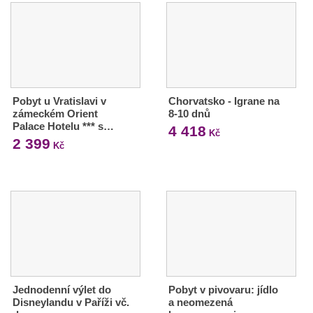
Pobyt u Vratislavi v
Chorvatsko - Igrane na
zámeckém Orient
8-10 dnů
Palace Hotelu *** s…
4 418
Kč
2 399
Kč
Jednodenní výlet do
Pobyt v pivovaru: jídlo
Disneylandu v Paříži vč.
a neomezená