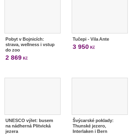
Pobyt v Bojnicích:
Tučepi - Vila Ante
strava, wellness i vstup
3 950
Kč
do zoo
2 869
Kč
UNESCO výlet: busem
Švýcarské poklady:
na nádherná Plitvická
Thunské jezero,
jezera
Interlaken i Bern