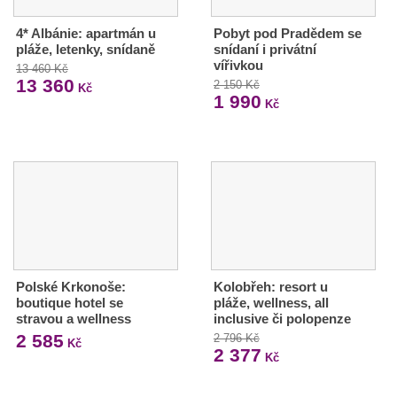
4* Albánie: apartmán u
Pobyt pod Pradědem se
pláže, letenky, snídaně
snídaní i privátní
vířivkou
13 460 Kč
13 360
2 150 Kč
Kč
1 990
Kč
Polské Krkonoše:
Kolobřeh: resort u
boutique hotel se
pláže, wellness, all
stravou a wellness
inclusive či polopenze
2 585
2 796 Kč
Kč
2 377
Kč