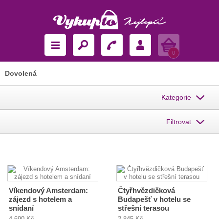
Košík
0
Dovolená
Kategorie
Filtrovat
Víkendový Amsterdam:
Čtyřhvězdičková
zájezd s hotelem a
Budapešť v hotelu se
snídaní
střešní terasou
4 690 Kč
2 845 Kč