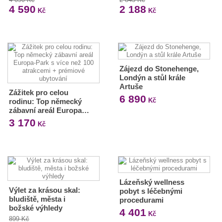
4 590
2 188
Kč
Kč
Zájezd do Stonehenge,
Londýn a stůl krále
Artuše
Zážitek pro celou
6 890
Kč
rodinu: Top německý
zábavní areál Europa…
3 170
Kč
Lázeňský wellness
Výlet za krásou skal:
pobyt s léčebnými
bludiště, města i
procedurami
božské výhledy
4 401
Kč
899 Kč