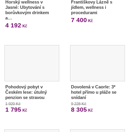
Horský wellness v
Františkovy Lázně s
Jasné: Ubytování s
jídlem, wellness i
borůvkovým drinkem
procedurami
a…
7 400
Kč
4 192
Kč
Pohodový pobyt v
Dovolená v Caorle: 3*
Českém lese: útulný
hotel přímo u pláže se
penzion se stravou
snídaní
1 920 Kč
9 228 Kč
1 795
8 305
Kč
Kč