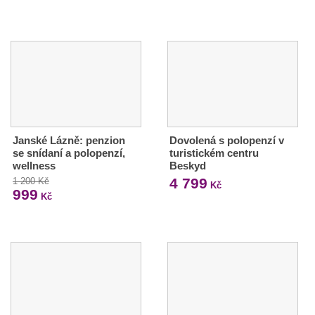
Janské Lázně: penzion
Dovolená s polopenzí v
se snídaní a polopenzí,
turistickém centru
wellness
Beskyd
4 799
1 200 Kč
Kč
999
Kč