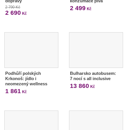
dopravy
konzumace piva
2 499
2 790 Kč
Kč
2 690
Kč
Podhůří polských
Bulharsko autobusem:
Krkonoš: jídlo i
7 nocí s all inclusive
neomezený wellness
13 860
Kč
1 861
Kč