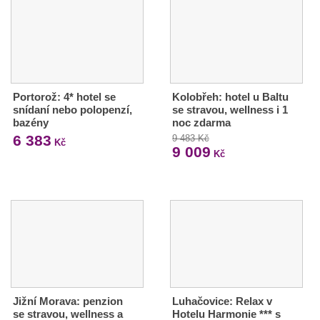
Portorož: 4* hotel se
Kolobřeh: hotel u Baltu
snídaní nebo polopenzí,
se stravou, wellness i 1
bazény
noc zdarma
6 383
9 483 Kč
Kč
9 009
Kč
Jižní Morava: penzion
Luhačovice: Relax v
se stravou, wellness a
Hotelu Harmonie *** s