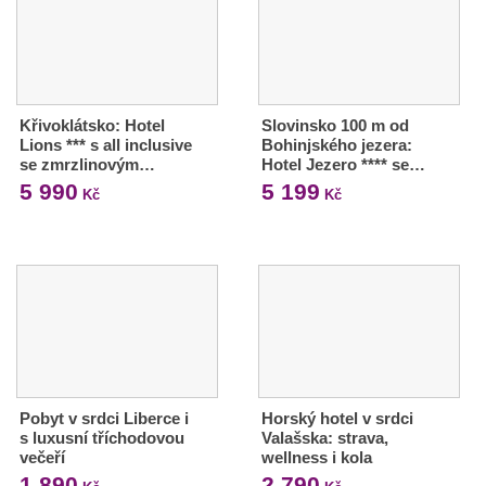
Křivoklátsko: Hotel
Slovinsko 100 m od
Lions *** s all inclusive
Bohinjského jezera:
se zmrzlinovým…
Hotel Jezero **** se…
5 990
5 199
Kč
Kč
Pobyt v srdci Liberce i
Horský hotel v srdci
s luxusní tříchodovou
Valašska: strava,
večeří
wellness i kola
1 890
2 790