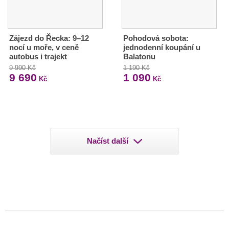
Zájezd do Řecka: 9–12
Pohodová sobota:
nocí u moře, v ceně
jednodenní koupání u
autobus i trajekt
Balatonu
9 990 Kč
1 190 Kč
9 690
1 090
Kč
Kč
Načíst další