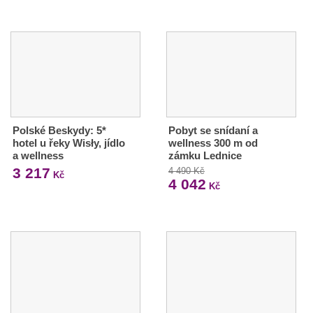
Polské Beskydy: 5*
Pobyt se snídaní a
hotel u řeky Wisły, jídlo
wellness 300 m od
a wellness
zámku Lednice
3 217
4 490 Kč
Kč
4 042
Kč