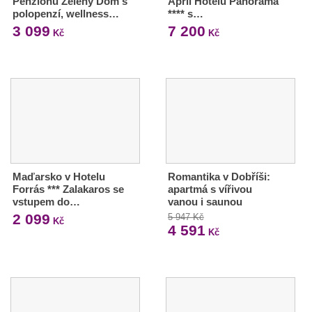
Penzionu Zelený Dom s
April Hotelu Panorama
polopenzí, wellness…
**** s…
3 099
7 200
Kč
Kč
Maďarsko v Hotelu
Romantika v Dobříši:
Forrás *** Zalakaros se
apartmá s vířivou
vstupem do…
vanou i saunou
2 099
5 947 Kč
Kč
4 591
Kč