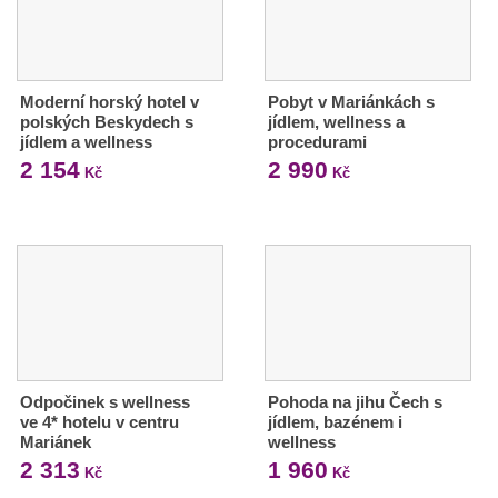
Moderní horský hotel v
Pobyt v Mariánkách s
polských Beskydech s
jídlem, wellness a
jídlem a wellness
procedurami
2 154
2 990
Kč
Kč
Odpočinek s wellness
Pohoda na jihu Čech s
ve 4* hotelu v centru
jídlem, bazénem i
Mariánek
wellness
2 313
1 960
Kč
Kč