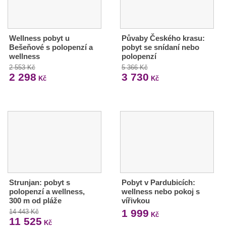
Wellness pobyt u
Půvaby Českého krasu:
Bešeňové s polopenzí a
pobyt se snídaní nebo
wellness
polopenzí
2 553 Kč
5 366 Kč
2 298
3 730
Kč
Kč
Strunjan: pobyt s
Pobyt v Pardubicích:
polopenzí a wellness,
wellness nebo pokoj s
300 m od pláže
vířivkou
1 999
14 443 Kč
Kč
11 525
Kč