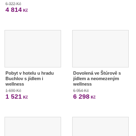
6 322 Kč
4 814
Kč
Pobyt v hotelu u hradu
Dovolená ve Štúrově s
Buchlov s jídlem i
jídlem a neomezeným
wellness
wellness
1 690 Kč
6 954 Kč
1 521
6 298
Kč
Kč