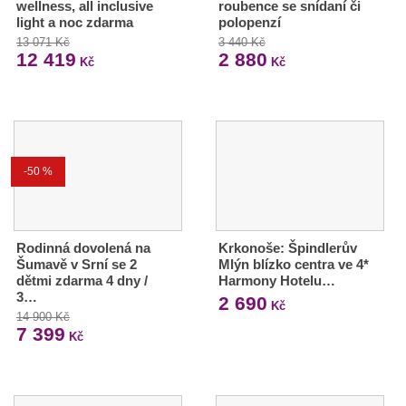
wellness, all inclusive
roubence se snídaní či
light a noc zdarma
polopenzí
13 071 Kč
3 440 Kč
12 419
2 880
Kč
Kč
-50 %
Rodinná dovolená na
Krkonoše: Špindlerův
Šumavě v Srní se 2
Mlýn blízko centra ve 4*
dětmi zdarma 4 dny /
Harmony Hotelu…
3…
2 690
Kč
14 900 Kč
7 399
Kč