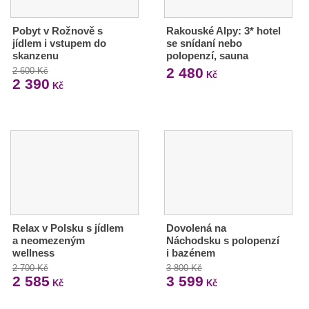
Pobyt v Rožnově s
Rakouské Alpy: 3* hotel
jídlem i vstupem do
se snídaní nebo
skanzenu
polopenzí, sauna
2 480
2 600 Kč
Kč
2 390
Kč
Relax v Polsku s jídlem
Dovolená na
a neomezeným
Náchodsku s polopenzí
wellness
i bazénem
2 700 Kč
3 800 Kč
2 585
3 599
Kč
Kč