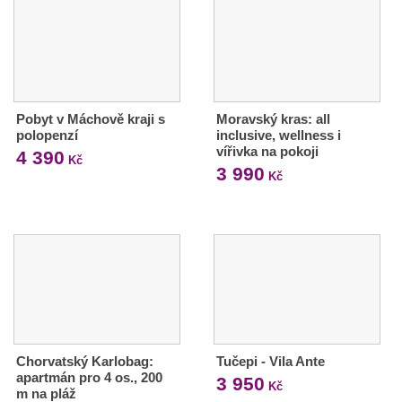
Pobyt v Máchově kraji s
Moravský kras: all
polopenzí
inclusive, wellness i
vířivka na pokoji
4 390
Kč
3 990
Kč
Chorvatský Karlobag:
Tučepi - Vila Ante
apartmán pro 4 os., 200
3 950
Kč
m na pláž