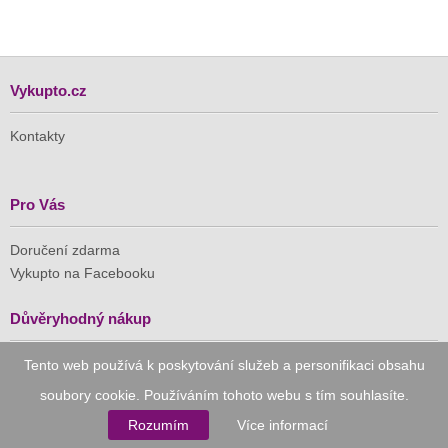
Vykupto.cz
Kontakty
Pro Vás
Doručení zdarma
Vykupto na Facebooku
Důvěryhodný nákup
Tento web používá k poskytování služeb a personifikaci obsahu
Naše společnost je členem Asociace pro elektronickou
komerci (APEK)
soubory cookie. Používáním tohoto webu s tím souhlasíte.
Rozumím
Více informací