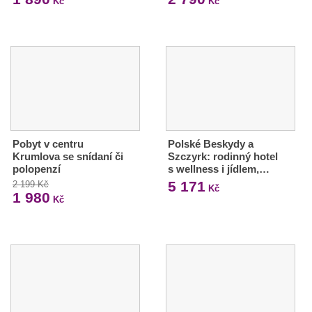
Kč
Kč
Pobyt v centru
Polské Beskydy a
Krumlova se snídaní či
Szczyrk: rodinný hotel
polopenzí
s wellness i jídlem,…
5 171
2 199 Kč
Kč
1 980
Kč