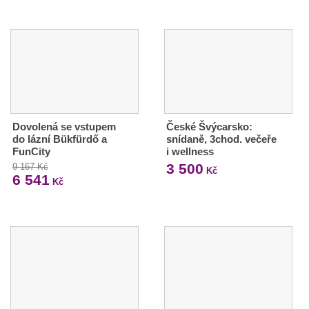
Dovolená se vstupem
České Švýcarsko:
do lázní Bükfürdő a
snídaně, 3chod. večeře
FunCity
i wellness
3 500
9 167 Kč
Kč
6 541
Kč