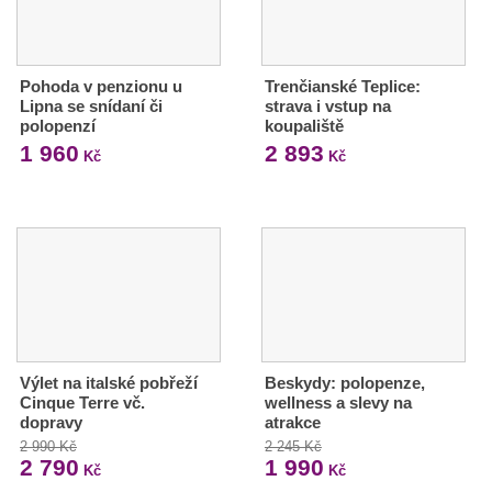
Pohoda v penzionu u
Trenčianské Teplice:
Lipna se snídaní či
strava i vstup na
polopenzí
koupaliště
1 960
2 893
Kč
Kč
Výlet na italské pobřeží
Beskydy: polopenze,
Cinque Terre vč.
wellness a slevy na
dopravy
atrakce
2 990 Kč
2 245 Kč
2 790
1 990
Kč
Kč