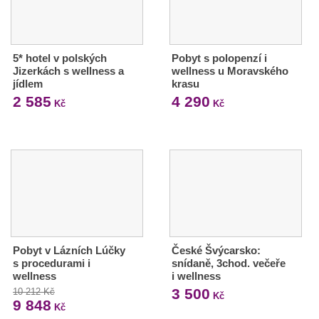
5* hotel v polských
Pobyt s polopenzí i
Jizerkách s wellness a
wellness u Moravského
jídlem
krasu
2 585
4 290
Kč
Kč
Pobyt v Lázních Lúčky
České Švýcarsko:
s procedurami i
snídaně, 3chod. večeře
wellness
i wellness
3 500
10 212 Kč
Kč
9 848
Kč