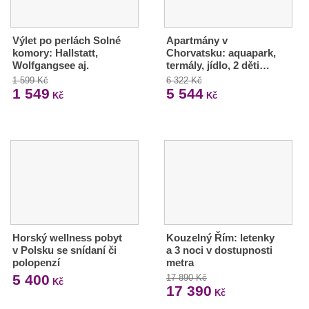
Výlet po perlách Solné
Apartmány v
komory: Hallstatt,
Chorvatsku: aquapark,
Wolfgangsee aj.
termály, jídlo, 2 děti…
1 599 Kč
6 322 Kč
1 549
5 544
Kč
Kč
Horský wellness pobyt
Kouzelný Řím: letenky
v Polsku se snídaní či
a 3 noci v dostupnosti
polopenzí
metra
5 400
17 890 Kč
Kč
17 390
Kč