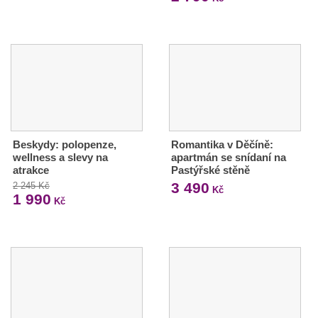
Beskydy: polopenze,
Romantika v Děčíně:
wellness a slevy na
apartmán se snídaní na
atrakce
Pastýřské stěně
3 490
2 245 Kč
Kč
1 990
Kč