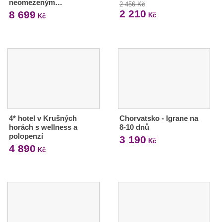
neomezeným…
2 456 Kč
2 210
8 699
Kč
Kč
4* hotel v Krušných
Chorvatsko - Igrane na
horách s wellness a
8-10 dnů
polopenzí
3 190
Kč
4 890
Kč