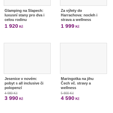
Glamping na Slapech:
Za výlety do
luxusní stany pro dva i
Harrachova: nocleh i
celou rodinu
strava a wellness
1 920
1 999
Kč
Kč
Jesenice v novém:
Maringotka na jihu
pobyt s all inclusive či
Čech vč. stravy a
polopenzí
wellness
4 980 Kč
5 800 Kč
3 990
4 590
Kč
Kč