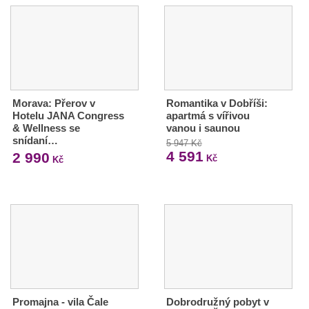
Morava: Přerov v
Romantika v Dobříši:
Hotelu JANA Congress
apartmá s vířivou
& Wellness se
vanou i saunou
snídaní…
5 947 Kč
4 591
2 990
Kč
Kč
Promajna - vila Čale
Dobrodružný pobyt v