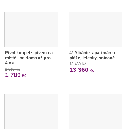
Pivní koupel s pivem na
4* Albánie: apartmán u
místě i na doma až pro
pláže, letenky, snídaně
4 os.
13 460 Kč
13 360
1 910 Kč
Kč
1 789
Kč