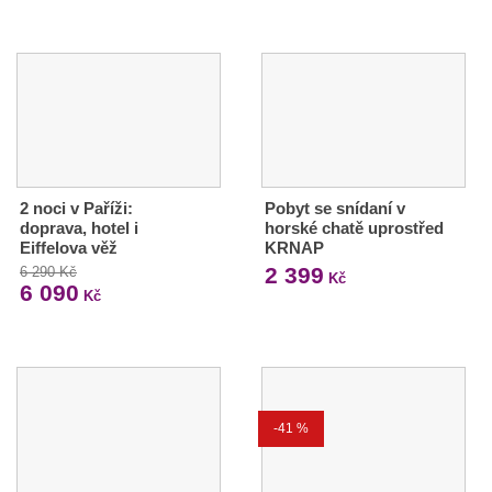
2 noci v Paříži:
Pobyt se snídaní v
doprava, hotel i
horské chatě uprostřed
Eiffelova věž
KRNAP
2 399
6 290 Kč
Kč
6 090
Kč
-41 %