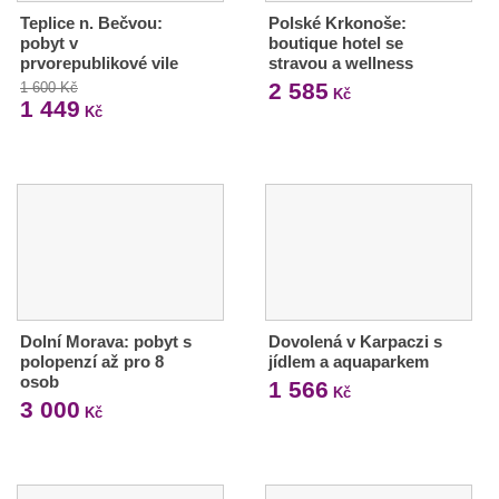
Teplice n. Bečvou:
Polské Krkonoše:
pobyt v
boutique hotel se
prvorepublikové vile
stravou a wellness
2 585
1 600 Kč
Kč
1 449
Kč
Dolní Morava: pobyt s
Dovolená v Karpaczi s
polopenzí až pro 8
jídlem a aquaparkem
osob
1 566
Kč
3 000
Kč