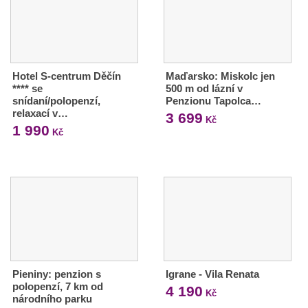
Hotel S-centrum Děčín
Maďarsko: Miskolc jen
**** se
500 m od lázní v
snídaní/polopenzí,
Penzionu Tapolca…
relaxací v…
3 699
Kč
1 990
Kč
Pieniny: penzion s
Igrane - Vila Renata
polopenzí, 7 km od
4 190
Kč
národního parku