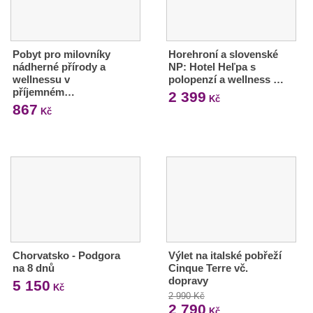
Pobyt pro milovníky
Horehroní a slovenské
nádherné přírody a
NP: Hotel Heľpa s
wellnessu v
polopenzí a wellness …
příjemném…
2 399
Kč
867
Kč
Chorvatsko - Podgora
Výlet na italské pobřeží
na 8 dnů
Cinque Terre vč.
dopravy
5 150
Kč
2 990 Kč
2 790
Kč