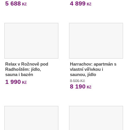
5 688
4 899
Kč
Kč
Relax v Rožnově pod
Harrachov: apartmán s
Radhoštěm: jídlo,
vlastní vířivkou i
sauna i bazén
saunou, jídlo
1 990
8 506 Kč
Kč
8 190
Kč