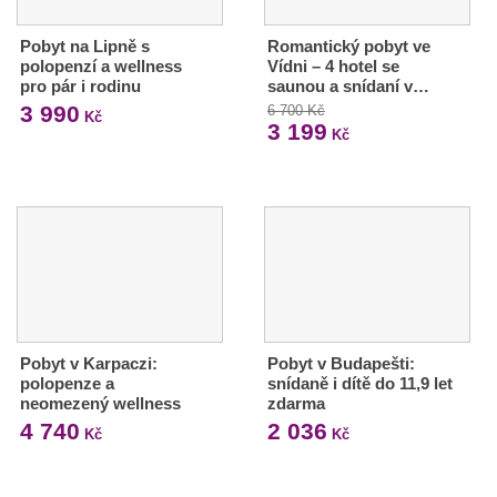
Pobyt na Lipně s
Romantický pobyt ve
polopenzí a wellness
Vídni – 4 hotel se
pro pár i rodinu
saunou a snídaní v…
3 990
6 700 Kč
Kč
3 199
Kč
Pobyt v Karpaczi:
Pobyt v Budapešti:
polopenze a
snídaně i dítě do 11,9 let
neomezený wellness
zdarma
4 740
2 036
Kč
Kč