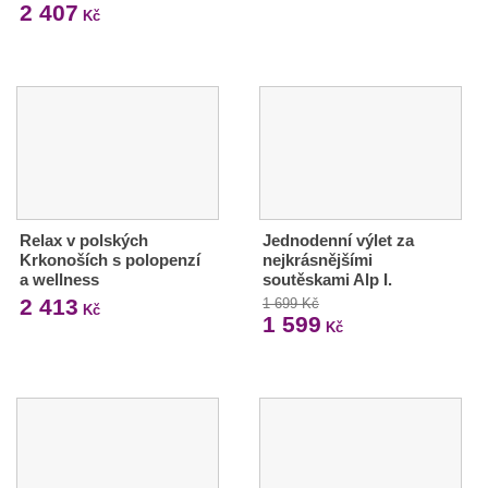
2 407
Kč
Relax v polských
Jednodenní výlet za
Krkonoších s polopenzí
nejkrásnějšími
a wellness
soutěskami Alp I.
2 413
1 699 Kč
Kč
1 599
Kč