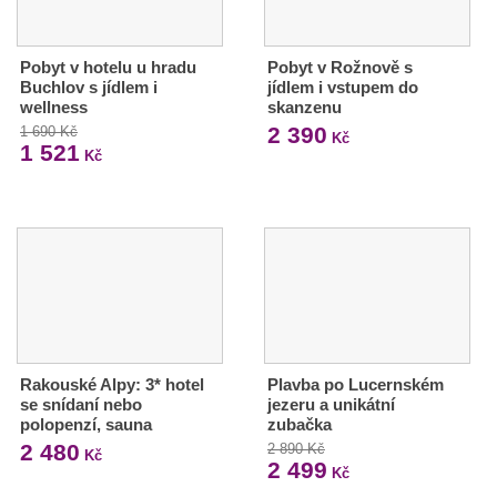
Pobyt v hotelu u hradu
Pobyt v Rožnově s
Buchlov s jídlem i
jídlem i vstupem do
wellness
skanzenu
2 390
1 690 Kč
Kč
1 521
Kč
Rakouské Alpy: 3* hotel
Plavba po Lucernském
se snídaní nebo
jezeru a unikátní
polopenzí, sauna
zubačka
2 480
2 890 Kč
Kč
2 499
Kč