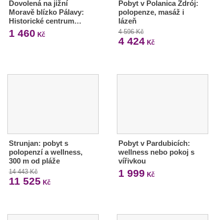
Dovolená na jižní
Pobyt v Polanica Zdrój:
Moravě blízko Pálavy:
polopenze, masáž i
Historické centrum…
lázeň
1 460
4 596 Kč
Kč
4 424
Kč
Strunjan: pobyt s
Pobyt v Pardubicích:
polopenzí a wellness,
wellness nebo pokoj s
300 m od pláže
vířivkou
1 999
14 443 Kč
Kč
11 525
Kč