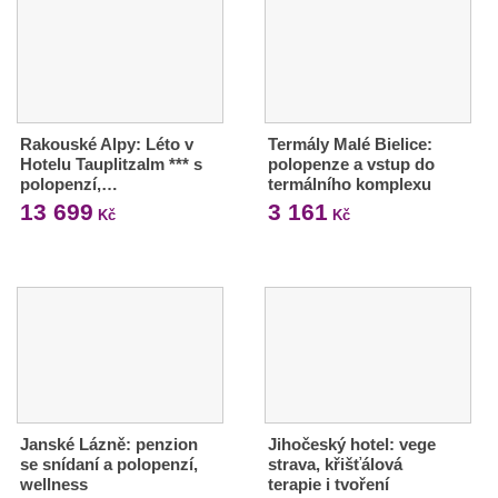
Rakouské Alpy: Léto v
Termály Malé Bielice:
Hotelu Tauplitzalm *** s
polopenze a vstup do
polopenzí,…
termálního komplexu
13 699
3 161
Kč
Kč
Janské Lázně: penzion
Jihočeský hotel: vege
se snídaní a polopenzí,
strava, křišťálová
wellness
terapie i tvoření