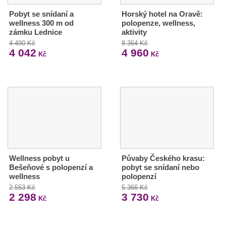
Pobyt se snídaní a
Horský hotel na Oravě:
wellness 300 m od
polopenze, wellness,
zámku Lednice
aktivity
4 490 Kč
8 364 Kč
4 042
4 960
Kč
Kč
Wellness pobyt u
Půvaby Českého krasu:
Bešeňové s polopenzí a
pobyt se snídaní nebo
wellness
polopenzí
2 553 Kč
5 366 Kč
2 298
3 730
Kč
Kč