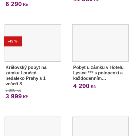
6 290
Kč
-49 %
Královský pobyt na
Pobyt u zámku v Hotelu
zámku Loučeň
Lysice *** s polopenzí a
nedaleko Prahy s 1
každodenním…
večeří 3…
4 290
Kč
7 800 Kč
3 999
Kč