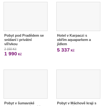
Pobyt pod Pradědem se
Hotel v Karpaczi s
snídaní i privátní
obřím aquaparkem a
vířivkou
jídlem
5 337
2 150 Kč
Kč
1 990
Kč
Pobyt v šumavské
Pobyt v Máchově kraji s