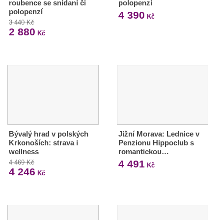
roubence se snídaní či
polopenzí
polopenzí
4 390
Kč
3 440 Kč
2 880
Kč
Bývalý hrad v polských
Jižní Morava: Lednice v
Krkonoších: strava i
Penzionu Hippoclub s
wellness
romantickou…
4 491
4 469 Kč
Kč
4 246
Kč