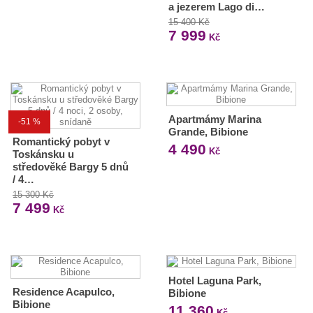
a jezerem Lago di…
15 400 Kč
7 999
Kč
Apartmámy Marina
-51 %
Grande, Bibione
Romantický pobyt v
4 490
Kč
Toskánsku u
středověké Bargy 5 dnů
/ 4…
15 300 Kč
7 499
Kč
Hotel Laguna Park,
Residence Acapulco,
Bibione
Bibione
11 360
Kč