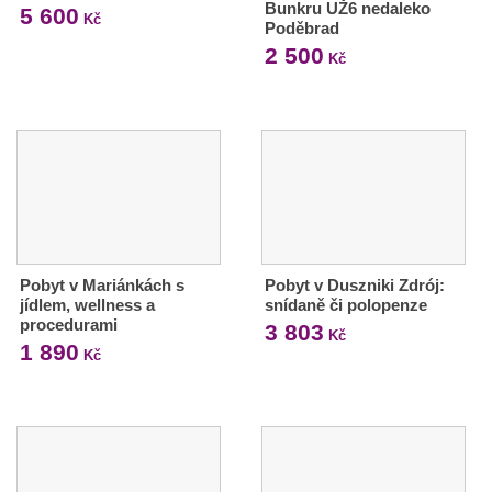
Bunkru UŽ6 nedaleko
5 600
Kč
Poděbrad
2 500
Kč
Pobyt v Mariánkách s
Pobyt v Duszniki Zdrój:
jídlem, wellness a
snídaně či polopenze
procedurami
3 803
Kč
1 890
Kč