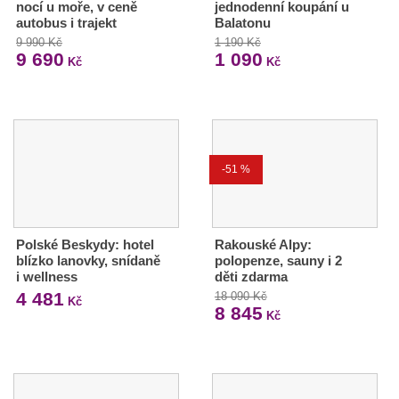
nocí u moře, v ceně
jednodenní koupání u
autobus i trajekt
Balatonu
9 990 Kč
1 190 Kč
9 690
1 090
Kč
Kč
-51 %
Polské Beskydy: hotel
Rakouské Alpy:
blízko lanovky, snídaně
polopenze, sauny i 2
i wellness
děti zdarma
4 481
18 090 Kč
Kč
8 845
Kč