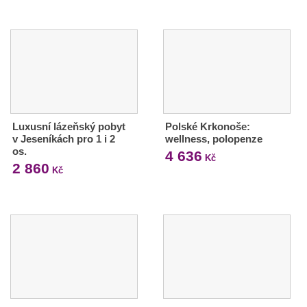
Luxusní lázeňský pobyt
Polské Krkonoše:
v Jeseníkách pro 1 i 2
wellness, polopenze
os.
4 636
Kč
2 860
Kč