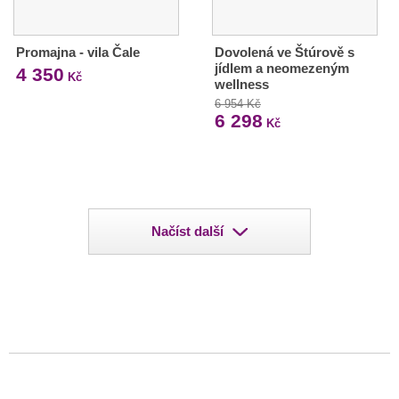
Promajna - vila Čale
Dovolená ve Štúrově s
jídlem a neomezeným
4 350
Kč
wellness
6 954 Kč
6 298
Kč
Načíst další