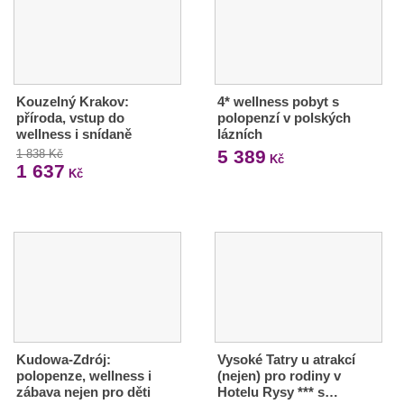
Kouzelný Krakov:
4* wellness pobyt s
příroda, vstup do
polopenzí v polských
wellness i snídaně
lázních
5 389
1 838 Kč
Kč
1 637
Kč
Kudowa-Zdrój:
Vysoké Tatry u atrakcí
polopenze, wellness i
(nejen) pro rodiny v
zábava nejen pro děti
Hotelu Rysy *** s…