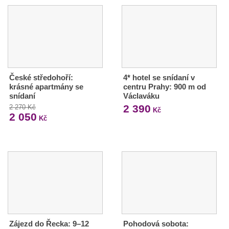
České středohoří:
4* hotel se snídaní v
krásné apartmány se
centru Prahy: 900 m od
snídaní
Václaváku
2 390
2 270 Kč
Kč
2 050
Kč
Zájezd do Řecka: 9–12
Pohodová sobota: