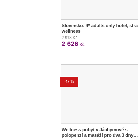
Slovinsko: 4* adults only hotel, stra
wellness
2 918 Kč
2 626
Kč
-48 %
Wellness pobyt v Jáchymově s
polopenzí a masáží pro dva 3 dny…