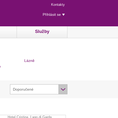
Menu
Kontakty
rychlého
Uživatelské
přístupu
Přihlásit se
menu
Služby
Lázně
e
Doporučené