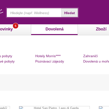
Vyhledávání
Hledat
5
ovinky
Dovolená
Zboží
s pobyty
Hotely Morris****
Zahraničí
vé pobyty
Poznávací zájezdy
Dovolená u moř