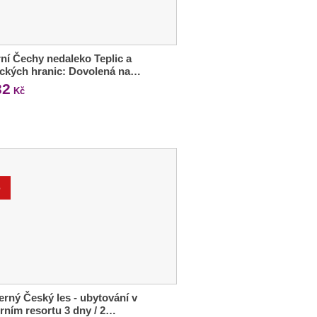
ní Čechy nedaleko Teplic a
ckých hranic: Dovolená na…
32
Kč
%
rný Český les - ubytování v
ním resortu 3 dny / 2…