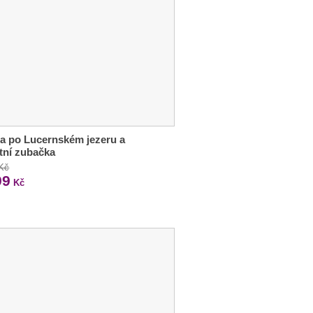
a po Lucernském jezeru a
tní zubačka
 Kč
99
Kč