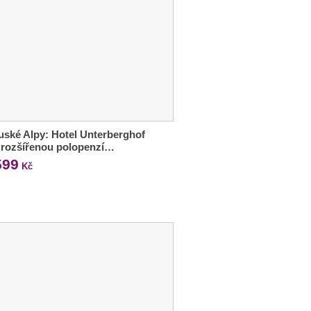
ské Alpy: Hotel Unterberghof
s rozšířenou polopenzí…
599
Kč