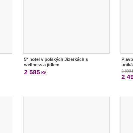
5* hotel v polských Jizerkách s
Plavb
wellness a jídlem
uniká
2 585
2 890
Kč
2 4