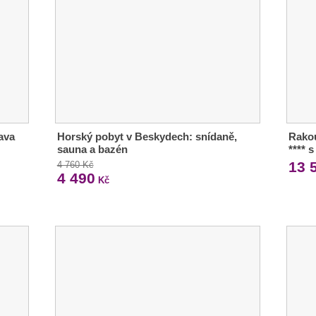
rava
Horský pobyt v Beskydech: snídaně,
Rakou
sauna a bazén
**** 
13 
4 760 Kč
4 490
Kč