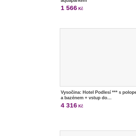
aquaparkem
1 566
Kč
Vysočina: Hotel Podlesí *** s polop
a bazénem + vstup do…
4 316
Kč