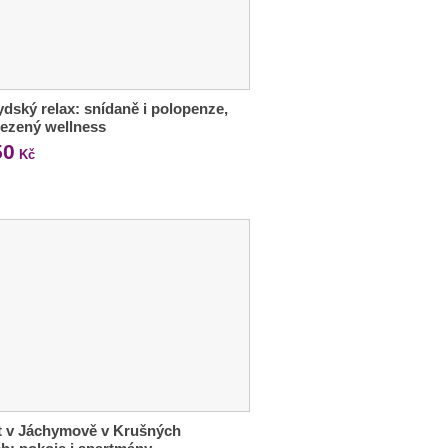
dský relax: snídaně i polopenze,
ezený wellness
50
Kč
t v Jáchymově v Krušných