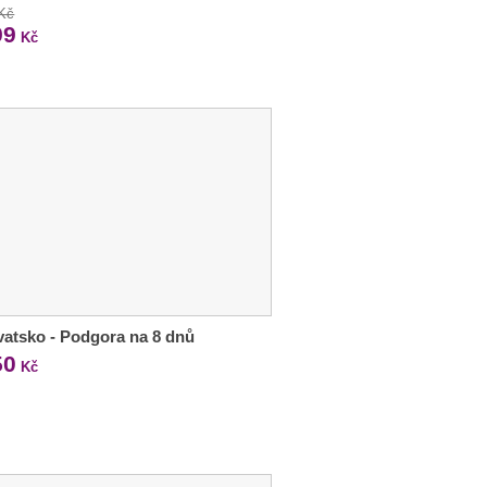
 Kč
99
Kč
atsko - Podgora na 8 dnů
50
Kč