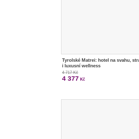
Tyrolské Matrei: hotel na svahu, st
i luxusní wellness
4 717 Kč
4 377
Kč