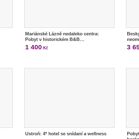
Mariánské Lázně nedaleko centra:
Besky
Pobyt v historickém B&B…
neom
1 400
3 6
Kč
Ustroň: 4* hotel se snídaní a wellness
Poby