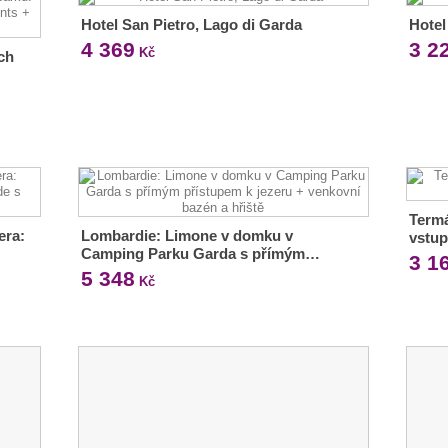
Hotel San Pietro, Lago di Garda
Hotel
4 369
3 2
Kč
ch
Termá
era:
Lombardie: Limone v domku v
vstup
Camping Parku Garda s přímým…
3 1
5 348
Kč