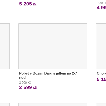
5 205
9 300
Kč
4 9
Pobyt v Božím Daru s jídlem na 2-7
Chorv
nocí
5 1
3 000 Kč
2 599
Kč