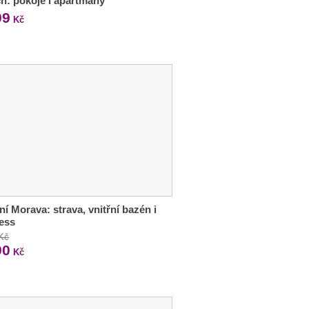
h: pokoje i apartmány
99
Kč
ní Morava: strava, vnitřní bazén i
ess
 Kč
90
Kč