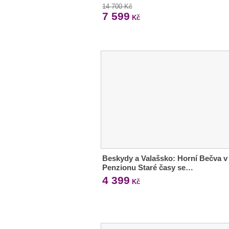
14 700 Kč
7 599
Kč
Beskydy a Valašsko: Horní Bečva v
Penzionu Staré časy se…
4 399
Kč