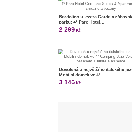
Bardolino u jezera Garda a zábavní
parků: 4* Parc Hotel…
2 299
Kč
Dovolená u největšího italského jez
Mobilní domek ve 4*…
3 146
Kč