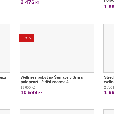
horác
2 476
Kč
1 9
-46 %
enzí
Wellness pobyt na Šumavě v Srní s
Střed
polopenzí - 2 děti zdarma 4…
welln
19 600 Kč
2 730
10 599
1 9
Kč