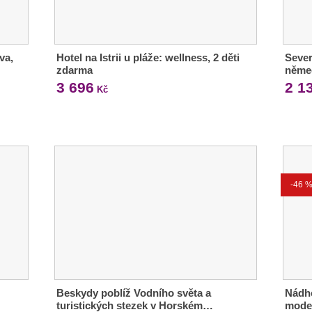
va,
Hotel na Istrii u pláže: wellness, 2 děti
Sever
zdarma
něme
3 696
2 1
Kč
-46 
Beskydy poblíž Vodního světa a
Nádhe
turistických stezek v Horském…
moder