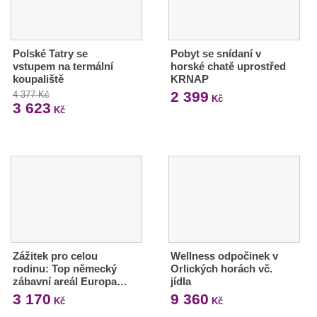
Polské Tatry se
Pobyt se snídaní v
vstupem na termální
horské chatě uprostřed
koupaliště
KRNAP
2 399
4 377 Kč
Kč
3 623
Kč
Zážitek pro celou
Wellness odpočinek v
rodinu: Top německý
Orlických horách vč.
zábavní areál Europa…
jídla
3 170
9 360
Kč
Kč