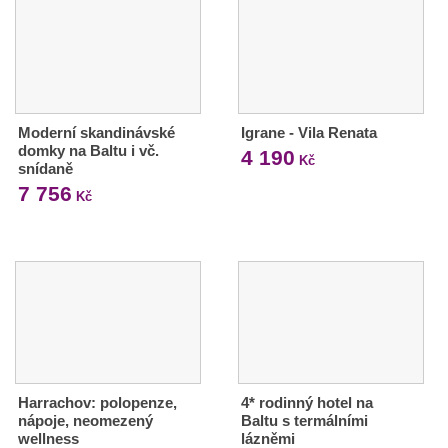
Moderní skandinávské
Igrane - Vila Renata
domky na Baltu i vč.
4 190
Kč
snídaně
7 756
Kč
Harrachov: polopenze,
4* rodinný hotel na
nápoje, neomezený
Baltu s termálními
wellness
lázněmi