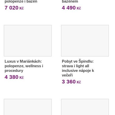
polopenze i bazén
bazénem
7 020
4 490
Kč
Kč
Luxus v Mariánkách:
Pobyt ve Špindlu:
polopenze, wellness i
strava i light all
procedury
inclusive nápoje k
večeři
4 380
Kč
3 360
Kč