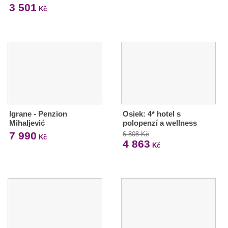
3 501
Kč
Igrane - Penzion
Osiek: 4* hotel s
Mihaljević
polopenzí a wellness
7 990
6 808 Kč
Kč
4 863
Kč