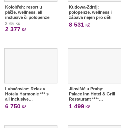
Kolobřeh: resort u
Kudowa-Zdrój:
pláže, wellness, all
polopenze, wellness i
inclusive či polopenze
zábava nejen pro děti
8 531
2 796 Kč
Kč
2 377
Kč
Luhačovice: Relax v
Jíloviště u Prahy:
Hotelu Harmonie *** s
Palace Inn Hotel & Grill
all inclusive…
Restaurant ****…
6 750
1 499
Kč
Kč