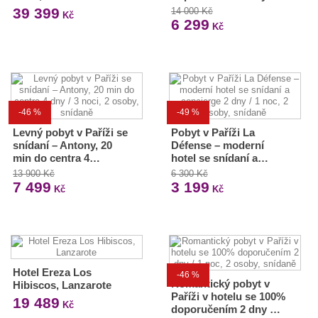
39 399
14 000 Kč
Kč
6 299
Kč
-46 %
-49 %
Levný pobyt v Paříži se
Pobyt v Paříži La
snídaní – Antony, 20
Défense – moderní
min do centra 4…
hotel se snídaní a…
13 900 Kč
6 300 Kč
7 499
3 199
Kč
Kč
Hotel Ereza Los
-46 %
Romantický pobyt v
Hibiscos, Lanzarote
Paříži v hotelu se 100%
19 489
Kč
doporučením 2 dny …