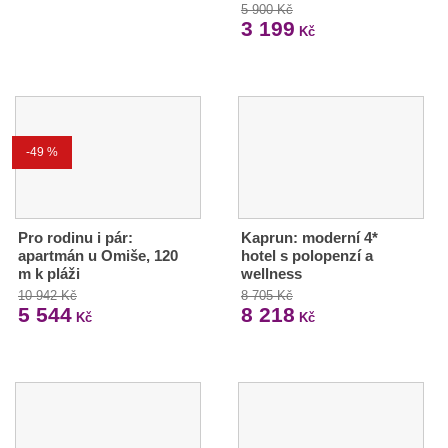
5 900 Kč
3 199
Kč
-49 %
Pro rodinu i pár:
Kaprun: moderní 4*
apartmán u Omiše, 120
hotel s polopenzí a
m k pláži
wellness
10 942 Kč
8 705 Kč
5 544
8 218
Kč
Kč