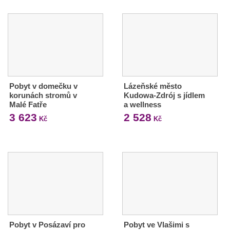
Pobyt v domečku v
Lázeňské město
korunách stromů v
Kudowa-Zdrój s jídlem
Malé Fatře
a wellness
3 623
2 528
Kč
Kč
Pobyt v Posázaví pro
Pobyt ve Vlašimi s