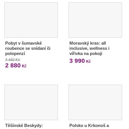
Pobyt v šumavské
Moravský kras: all
roubence se snídaní či
inclusive, wellness i
polopenzí
vířivka na pokoji
3 990
3 440 Kč
Kč
2 880
Kč
Těšínské Beskydy:
Polsko u Krkonoš a