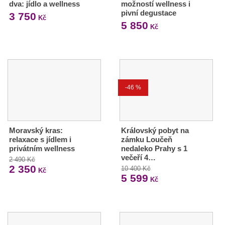
dva: jídlo a wellness
možností wellness i
pivní degustace
3 750
Kč
5 850
Kč
-46 %
Moravský kras:
Královský pobyt na
relaxace s jídlem i
zámku Loučeň
privátním wellness
nedaleko Prahy s 1
večeří 4…
2 490 Kč
2 350
10 400 Kč
Kč
5 599
Kč