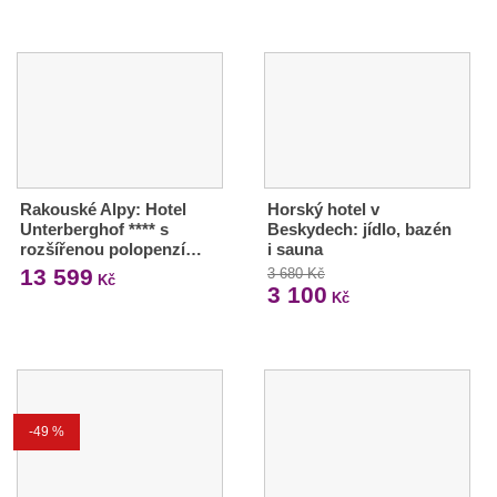
Rakouské Alpy: Hotel
Horský hotel v
Unterberghof **** s
Beskydech: jídlo, bazén
rozšířenou polopenzí…
i sauna
13 599
3 680 Kč
Kč
3 100
Kč
-49 %