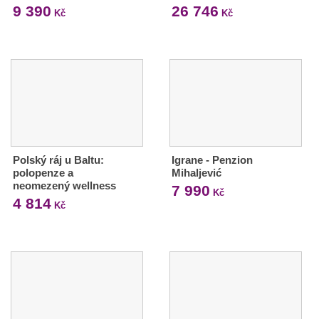
9 390
26 746
Kč
Kč
Polský ráj u Baltu:
Igrane - Penzion
polopenze a
Mihaljević
neomezený wellness
7 990
Kč
4 814
Kč