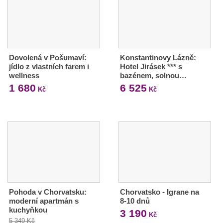
Dovolená v Pošumaví:
Konstantinovy Lázně:
jídlo z vlastních farem i
Hotel Jirásek *** s
wellness
bazénem, solnou…
1 680
6 525
Kč
Kč
Pohoda v Chorvatsku:
Chorvatsko - Igrane na
moderní apartmán s
8-10 dnů
kuchyňkou
3 190
Kč
5 349 Kč