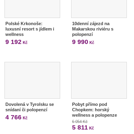
Polské Krkonoše:
10denní zájezd na
luxusní resort s jídlem i
Makarskou riviéru s
wellness
polopenzí
9 192
9 990
Kč
Kč
Dovolená v Tyrolsku se
Pobyt přímo pod
snídaní či polopenzí
Chopkem: horský
wellness a polopenze
4 766
Kč
6 054 Kč
5 811
Kč