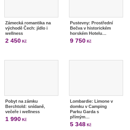
Zámecká romantika na
Pustevny: Prostřední
východě Čech: jídlo i
Bečva v historickém
wellness
horském Hotelu…
2 450
9 750
Kč
Kč
Pobyt na zámku
Lombardie: Limone v
Berchtold: snídaně,
domku v Camping
večeře i wellness
Parku Garda s
přímým…
1 990
Kč
5 348
Kč