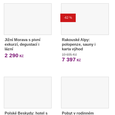
-62 %
Jižní Morava s pivní
Rakouské Alpy:
exkurzí, degustací i
polopenze, sauny i
lázní
karta výhod
2 290
19 695 Kč
Kč
7 397
Kč
Polské Beskydy: hotel s
Pobyt v rodinném