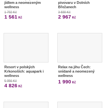
jídlem a neomezeným
pivovaru v Dolních
wellness
Břežanech
1 792 Kč
3 830 Kč
1 561
2 967
Kč
Kč
Resort v polských
Relax na jihu Čech:
Krkonoších: aquapark i
snídaně a neomezený
wellness
wellness
1 990
5 056 Kč
Kč
4 826
Kč