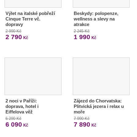
Výlet na italské pobřeží
Beskydy: polopenze,
Cinque Terre vč.
wellness a slevy na
dopravy
atrakce
2 990 Kč
2 245 Kč
2 790
1 990
Kč
Kč
2 noci v Paříži:
Zájezd do Chorvatska:
doprava, hotel i
Plitvická jezera i relax u
Eiffelova věž
moře
6 290 Kč
7 990 Kč
6 090
7 890
Kč
Kč