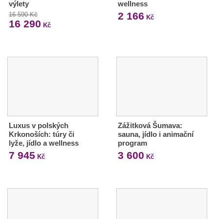
výlety
wellness
2 166
16 590 Kč
Kč
16 290
Kč
Luxus v polských
Zážitková Šumava:
Krkonoších: túry či
sauna, jídlo i animační
lyže, jídlo a wellness
program
7 945
3 600
Kč
Kč