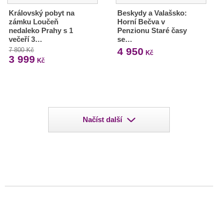
Královský pobyt na
Beskydy a Valašsko:
zámku Loučeň
Horní Bečva v
nedaleko Prahy s 1
Penzionu Staré časy
večeří 3…
se…
4 950
7 800 Kč
Kč
3 999
Kč
Načíst další