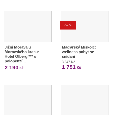
-52 %
Jižní Morava u
Maďarský Miskolc:
Moravského krasu:
wellness pobyt se
Hotel Olberg *** s
snídaní
polopenzí…
3 647 Kč
1 751
2 190
Kč
Kč