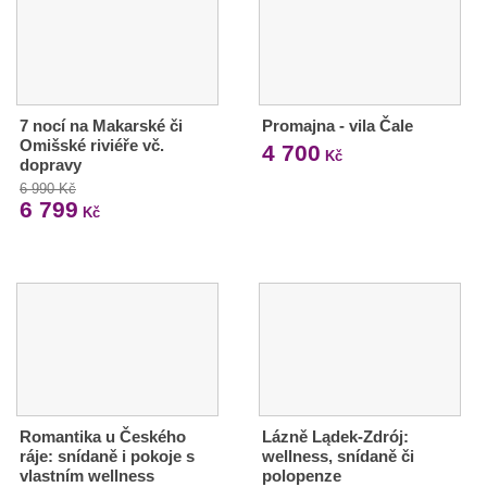
7 nocí na Makarské či
Promajna - vila Čale
Omišské riviéře vč.
4 700
Kč
dopravy
6 990 Kč
6 799
Kč
Romantika u Českého
Lázně Lądek-Zdrój:
ráje: snídaně i pokoje s
wellness, snídaně či
vlastním wellness
polopenze