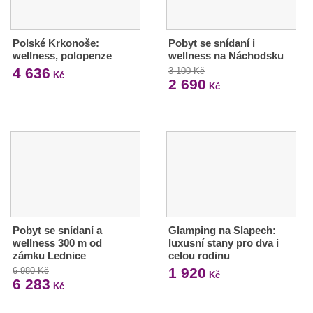
Polské Krkonoše:
Pobyt se snídaní i
wellness, polopenze
wellness na Náchodsku
4 636
3 100 Kč
Kč
2 690
Kč
Pobyt se snídaní a
Glamping na Slapech:
wellness 300 m od
luxusní stany pro dva i
zámku Lednice
celou rodinu
1 920
6 980 Kč
Kč
6 283
Kč