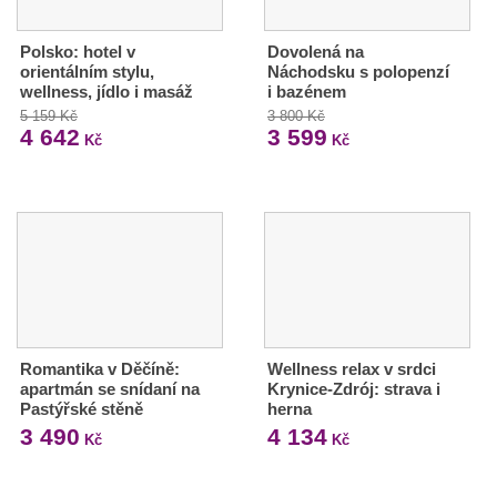
Polsko: hotel v
Dovolená na
orientálním stylu,
Náchodsku s polopenzí
wellness, jídlo i masáž
i bazénem
5 159 Kč
3 800 Kč
4 642
3 599
Kč
Kč
Romantika v Děčíně:
Wellness relax v srdci
apartmán se snídaní na
Krynice-Zdrój: strava i
Pastýřské stěně
herna
3 490
4 134
Kč
Kč