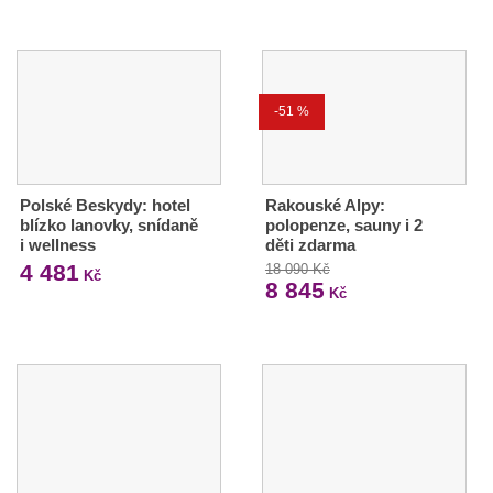
-51 %
Polské Beskydy: hotel
Rakouské Alpy:
blízko lanovky, snídaně
polopenze, sauny i 2
i wellness
děti zdarma
4 481
18 090 Kč
Kč
8 845
Kč