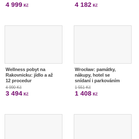
4 999
4 182
Kč
Kč
Wellness pobyt na
Wrocław: památky,
Rakovnicku: jídlo a až
nákupy, hotel se
12 procedur
snídaní i parkováním
4 990 Kč
1 551 Kč
3 494
1 408
Kč
Kč