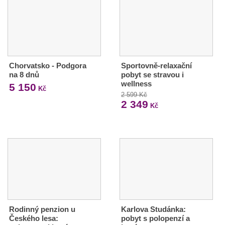
Chorvatsko - Podgora
Sportovně-relaxační
na 8 dnů
pobyt se stravou i
wellness
5 150
Kč
2 599 Kč
2 349
Kč
Rodinný penzion u
Karlova Studánka:
Českého lesa:
pobyt s polopenzí a