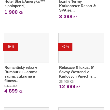
Hotel Stará Ameryka ***
lázní v Termy
s polopenzí,…
Karkonosze Resort &
SPA se…
1 900
Kč
3 398
Kč
-49 %
-49 %
Romantický relax v
Relaxace & luxus: 5*
Rumburku – aroma
Savoy Westend v
sauna, cukrárna a
Karlových Varech s…
fitness…
25 400 Kč
12 999
9 650 Kč
Kč
4 899
Kč