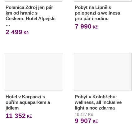
Polanica Zdroj jen pár
Pobyt na Lipně s
km od hranic s
polopenzí a wellness
Českem: Hotel Alpejski
pro pár i rodinu
…
7 990
Kč
2 499
Kč
Hotel v Karpaczi s
Pobyt v Kolobřehu:
obřím aquaparkem a
wellness, all inclusive
jídlem
light a noc zdarma
11 352
10 427 Kč
Kč
9 907
Kč