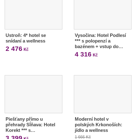
Ustroň: 4* hotel se
Vysočina: Hotel Podlesí
snídaní a wellness
*** s polopenzí a
bazénem + vstup do…
2 476
Kč
4 316
Kč
Piešťany přímo u
Moderní hotel v
přehrady Sĺňava: Hotel
polských Krkonoších:
Korekt *** s…
jídlo a wellness
3 399
1 666 Kč
Kč