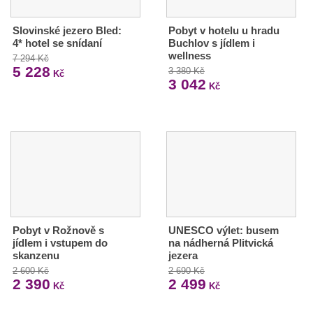
Slovinské jezero Bled:
Pobyt v hotelu u hradu
4* hotel se snídaní
Buchlov s jídlem i
wellness
7 294 Kč
5 228
3 380 Kč
Kč
3 042
Kč
Pobyt v Rožnově s
UNESCO výlet: busem
jídlem i vstupem do
na nádherná Plitvická
skanzenu
jezera
2 600 Kč
2 690 Kč
2 390
2 499
Kč
Kč