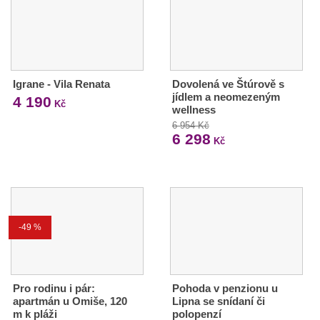
Igrane - Vila Renata
Dovolená ve Štúrově s
jídlem a neomezeným
4 190
Kč
wellness
6 954 Kč
6 298
Kč
-49 %
Pro rodinu i pár:
Pohoda v penzionu u
apartmán u Omiše, 120
Lipna se snídaní či
m k pláži
polopenzí