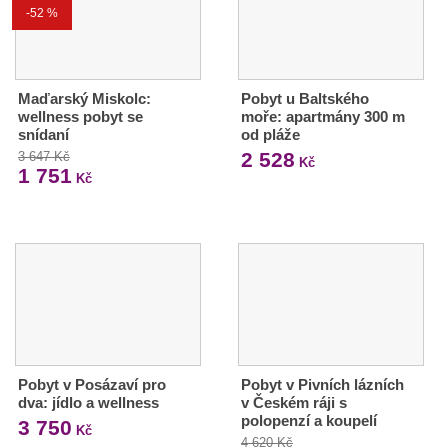
-52 %
Maďarský Miskolc:
Pobyt u Baltského
wellness pobyt se
moře: apartmány 300 m
snídaní
od pláže
2 528
3 647 Kč
Kč
1 751
Kč
Pobyt v Posázaví pro
Pobyt v Pivních lázních
dva: jídlo a wellness
v Českém ráji s
polopenzí a koupelí
3 750
Kč
4 620 Kč