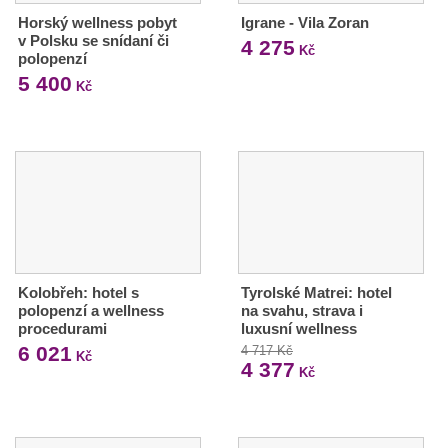
Horský wellness pobyt
Igrane - Vila Zoran
v Polsku se snídaní či
4 275
Kč
polopenzí
5 400
Kč
Kolobřeh: hotel s
Tyrolské Matrei: hotel
polopenzí a wellness
na svahu, strava i
procedurami
luxusní wellness
6 021
4 717 Kč
Kč
4 377
Kč