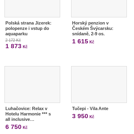
Polská strana Jizerek:
Horský penzion v
polopenze i vstup do
Českém Švýcarsku:
aquaparku
snídaně, 2-9 os.
1 615
2 172 Kč
Kč
1 873
Kč
Luhačovice: Relax v
Tučepi - Vila Ante
Hotelu Harmonie *** s
3 950
Kč
all inclusive…
6 750
Kč