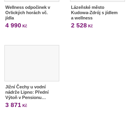
Wellness odpočinek v
Lázeňské město
Orlických horách vč.
Kudowa-Zdrój s jídlem
jídla
a wellness
4 990
2 528
Kč
Kč
Jižní Čechy u vodní
nádrže Lipno: Přední
Výtoň v Pensionu…
3 871
Kč