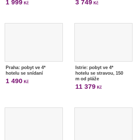
1 999
3 749
Kč
Kč
Praha: pobyt ve 4*
Istrie: pobyt ve 4*
hotelu se snídaní
hotelu se stravou, 150
m od pláže
1 490
Kč
11 379
Kč