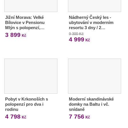
Jižní Morava: Velké
Nádherný Český les -
Bílovice v Pensionu
ubytování v moderním
Mlýn s polopenzí,…
resortu 3 dny / 2…
3 899
9 300 Kč
Kč
4 999
Kč
Pobyt v Krkonoších s
Moderní skandinávské
polopenzí pro dva i
domky na Baltu i vč.
rodinu
snídaně
4 798
7 756
Kč
Kč