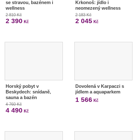
se stravou, bazénem i
Krkonoš: jídlo i
wellness
neomezený wellness
2 810 Kč
2 183 Kč
2 390
2 045
Kč
Kč
Horský pobyt v
Dovolená v Karpaczi s
Beskydech: snídaně,
jídlem a aquaparkem
sauna a bazén
1 566
Kč
4 760 Kč
4 490
Kč