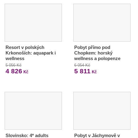
Resort v polských
Pobyt přímo pod
Krkonoších: aquapark i
Chopkem: horský
wellness
wellness a polopenze
5 056 Kč
6 054 Kč
4 826
5 811
Kč
Kč
Slovinsko: 4* adults
Pobyt v Jáchymově v