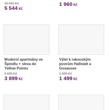
1 960
10 942 Kč
Kč
5 544
Kč
Moderní apartmány ve
Výlet k rakouským
Špindlu + sleva do
jezerům Hallstatt a
Yellow Pointu
Gosausee
5 600 Kč
1 599 Kč
3 899
1 499
Kč
Kč