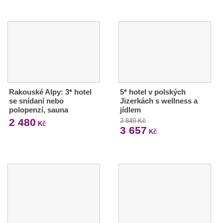
Rakouské Alpy: 3* hotel
5* hotel v polských
se snídaní nebo
Jizerkách s wellness a
polopenzí, sauna
jídlem
2 480
3 849 Kč
Kč
3 657
Kč