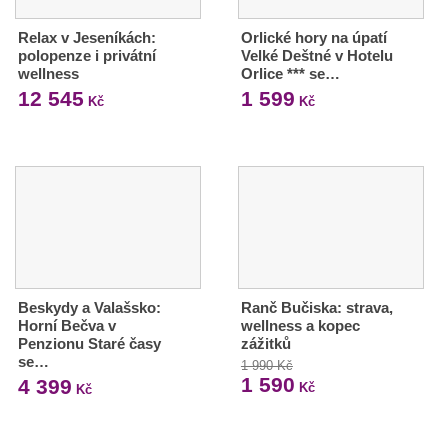
Relax v Jeseníkách:
Orlické hory na úpatí
polopenze i privátní
Velké Deštné v Hotelu
wellness
Orlice *** se…
12 545
1 599
Kč
Kč
Beskydy a Valašsko:
Ranč Bučiska: strava,
Horní Bečva v
wellness a kopec
Penzionu Staré časy
zážitků
se…
1 990 Kč
1 590
4 399
Kč
Kč