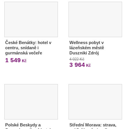
České Benátky: hotel v
Wellness pobyt v
centru, snídaně i
lázeňském městě
gurmánská večeře
Duszniki Zdrój
1 549
4 022 Kč
Kč
3 964
Kč
Polské Beskydy a
Střední Morava: strava,