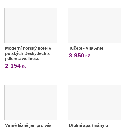
Moderní horský hotel v
Tučepi - Vila Ante
polských Beskydech s
3 950
Kč
jídlem a wellness
2 154
Kč
Vinné lázně jen pro vás
Útulné apartmány u