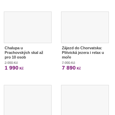
Chalupa u
Zájezd do Chorvatska:
Prachovských skal až
Plitvická jezera i relax u
pro 10 osob
moře
2 990 Kč
7 990 Kč
1 990
7 890
Kč
Kč