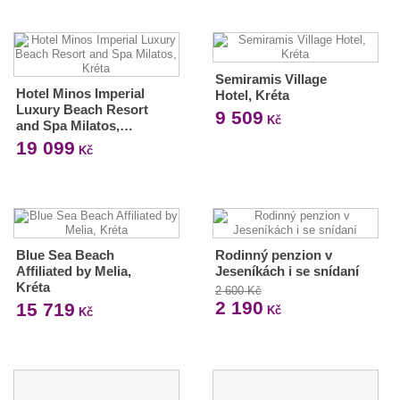
Semiramis Village
Hotel Minos Imperial
Hotel, Kréta
Luxury Beach Resort
9 509
Kč
and Spa Milatos,…
19 099
Kč
Blue Sea Beach
Rodinný penzion v
Affiliated by Melia,
Jeseníkách i se snídaní
Kréta
2 600 Kč
2 190
15 719
Kč
Kč