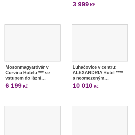
3 999
Kč
Mosonmagyaróvár v
Luhačovice v centru:
Corvina Hotelu *** se
ALEXANDRIA Hotel ****
vstupem do lázní…
s neomezeným…
6 199
10 010
Kč
Kč