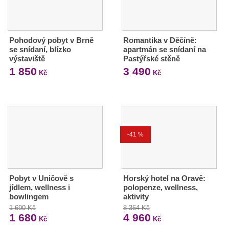
Pohodový pobyt v Brně
Romantika v Děčíně:
se snídaní, blízko
apartmán se snídaní na
výstaviště
Pastýřské stěně
1 850
3 490
Kč
Kč
-41 %
Pobyt v Uničově s
Horský hotel na Oravě:
jídlem, wellness i
polopenze, wellness,
bowlingem
aktivity
1 690 Kč
8 364 Kč
1 680
4 960
Kč
Kč