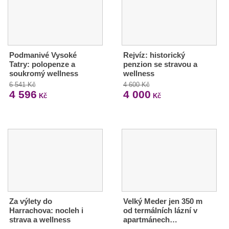
Podmanivé Vysoké
Rejvíz: historický
Tatry: polopenze a
penzion se stravou a
soukromý wellness
wellness
6 541 Kč
4 600 Kč
4 596
4 000
Kč
Kč
Za výlety do
Velký Meder jen 350 m
Harrachova: nocleh i
od termálních lázní v
strava a wellness
apartmánech…