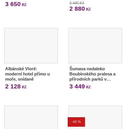
3 650
3 440 Kč
Kč
2 880
Kč
Albánské Vlorë:
Šumava nedaleko
moderní hotel přímo u
Boubínského pralesa a
moře, snídaně
přírodních parků v…
2 128
3 449
Kč
Kč
-46 %