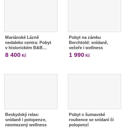
Mariánské Lázně
Pobyt na zámku
nedaleko centra: Pobyt
Berchtold: snídaně,
v historickém B&B…
večeře i wellness
8 400
1 990
Kč
Kč
Beskydský relax:
Pobyt v šumavské
snídaně i polopenze,
roubence se snídaní či
neomezený wellness
polopenzí