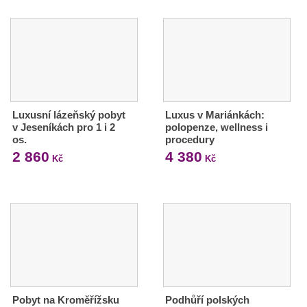
Luxusní lázeňský pobyt
Luxus v Mariánkách:
v Jeseníkách pro 1 i 2
polopenze, wellness i
os.
procedury
2 860
4 380
Kč
Kč
Pobyt na Kroměřížsku
Podhůří polských