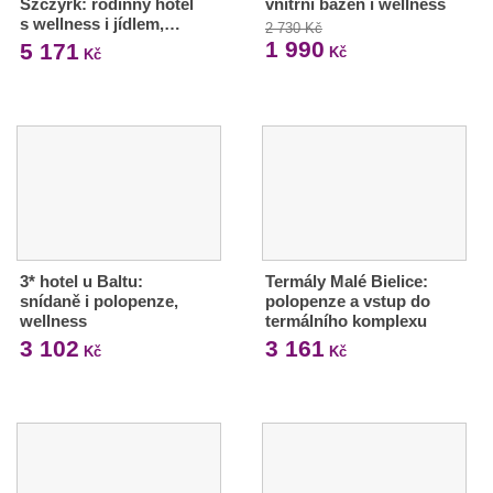
Szczyrk: rodinný hotel
vnitřní bazén i wellness
s wellness i jídlem,…
2 730 Kč
1 990
5 171
Kč
Kč
3* hotel u Baltu:
Termály Malé Bielice:
snídaně i polopenze,
polopenze a vstup do
wellness
termálního komplexu
3 102
3 161
Kč
Kč