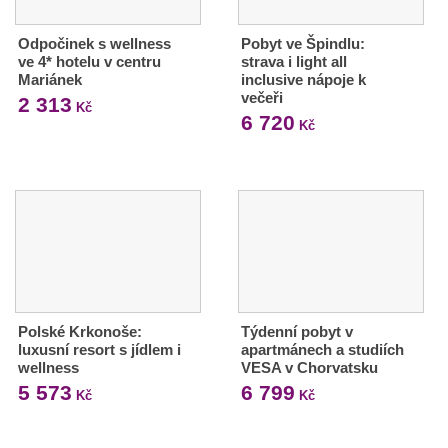
Odpočinek s wellness
Pobyt ve Špindlu:
ve 4* hotelu v centru
strava i light all
Mariánek
inclusive nápoje k
večeři
2 313
Kč
6 720
Kč
Polské Krkonoše:
Týdenní pobyt v
luxusní resort s jídlem i
apartmánech a studiích
wellness
VESA v Chorvatsku
5 573
6 799
Kč
Kč