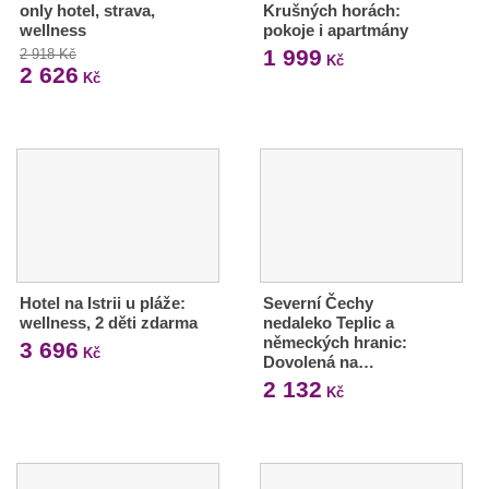
only hotel, strava,
Krušných horách:
wellness
pokoje i apartmány
1 999
2 918 Kč
Kč
2 626
Kč
Hotel na Istrii u pláže:
Severní Čechy
wellness, 2 děti zdarma
nedaleko Teplic a
německých hranic:
3 696
Kč
Dovolená na…
2 132
Kč