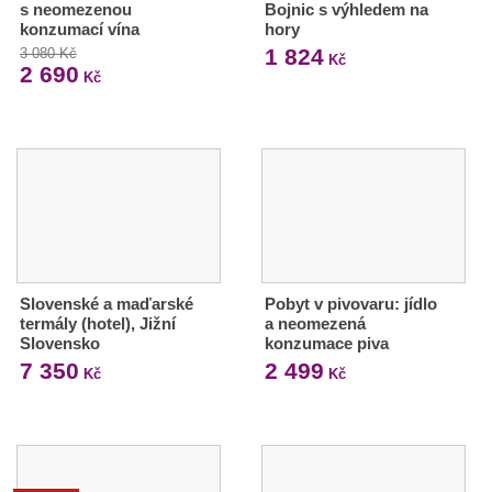
s neomezenou
Bojnic s výhledem na
konzumací vína
hory
1 824
3 080 Kč
Kč
2 690
Kč
Slovenské a maďarské
Pobyt v pivovaru: jídlo
termály (hotel), Jižní
a neomezená
Slovensko
konzumace piva
7 350
2 499
Kč
Kč