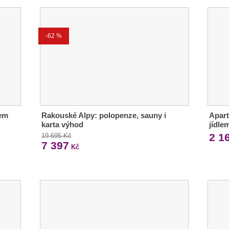
-62 %
kem
Rakouské Alpy: polopenze, sauny i
Apart
karta výhod
jídle
2 1
19 695 Kč
7 397
Kč