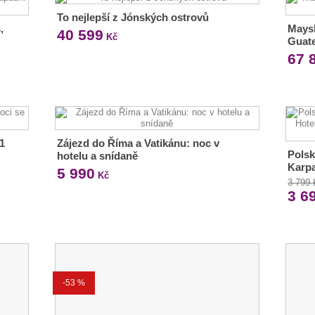
To nejlepší z Jónských ostrovů
,
Maysk
40 599
Kč
Guate
67 
1
Zájezd do Říma a Vatikánu: noc v
Polsk
hotelu a snídaně
Karpa
5 990
Kč
3 799
3 6
-53 %