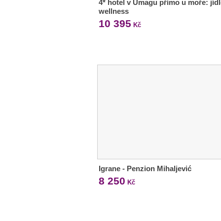
4* hotel v Umagu přímo u moře: jídl
wellness
10 395
Kč
Igrane - Penzion Mihaljević
8 250
Kč