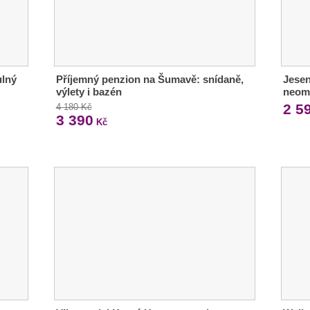
ulný
Příjemný penzion na Šumavě: snídaně,
Jesen
výlety i bazén
neom
2 5
4 180 Kč
3 390
Kč