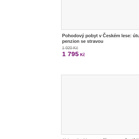
Pohodový pobyt v Českém lese: út
penzion se stravou
1 920 Kč
1 795
Kč