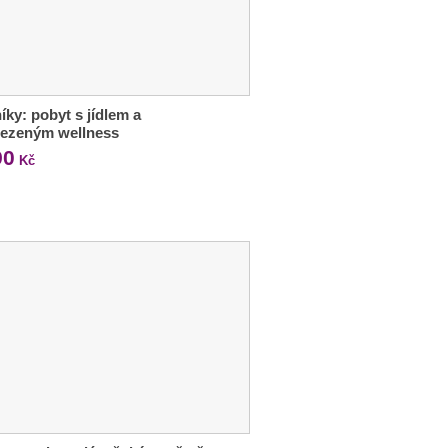
íky: pobyt s jídlem a
ezeným wellness
90
Kč