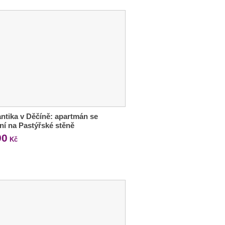
tika v Děčíně: apartmán se
ní na Pastýřské stěně
90
Kč