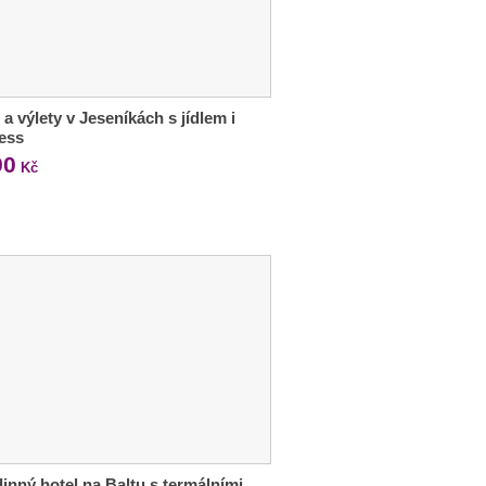
 a výlety v Jeseníkách s jídlem i
ess
90
Kč
dinný hotel na Baltu s termálními