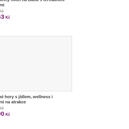
mi
 Kč
63
Kč
é hory s jídlem, wellness i
mi na atrakce
 Kč
90
Kč