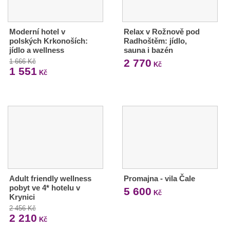
Moderní hotel v
Relax v Rožnově pod
polských Krkonoších:
Radhoštěm: jídlo,
jídlo a wellness
sauna i bazén
2 770
1 666 Kč
Kč
1 551
Kč
Adult friendly wellness
Promajna - vila Čale
pobyt ve 4* hotelu v
5 600
Kč
Krynici
2 456 Kč
2 210
Kč