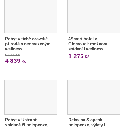
Pobyt v tiché oravské
4Smart hotel v
přírodě s neomezeným
Olomouci: možnost
wellness
snídaní i wellness
1 275
5 544 Kč
Kč
4 839
Kč
Pobyt v Ustroni:
Relax na Slapech:
snídaně či polopenze,
polopenze, výlety i