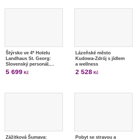
Štýrsko ve 4* Hotelu
Lázeňské město
Landhaus St. Georg:
Kudowa-Zdrój s jídlem
Slovenský personál,…
a wellness
5 699
2 528
Kč
Kč
Zážitková Šumava:
Pobyt se stravou a