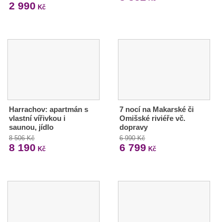
2 990
Kč
Harrachov: apartmán s
7 nocí na Makarské či
vlastní vířivkou i
Omišské riviéře vč.
saunou, jídlo
dopravy
8 506 Kč
6 990 Kč
8 190
6 799
Kč
Kč