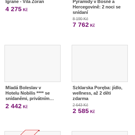
Igrane - Vila Zoran
Pyramidy v Bosně a
Hercegovině: 2 noci se
4 275
Kč
snídaní
8 190 Kč
7 762
Kč
Mladá Boleslav v
Szklarska Poręba: jídlo,
Hotelu Nobilis **** se
wellness, až 2 děti
snídaněmi, privátním…
zdarma
2 442
2 643 Kč
Kč
2 585
Kč