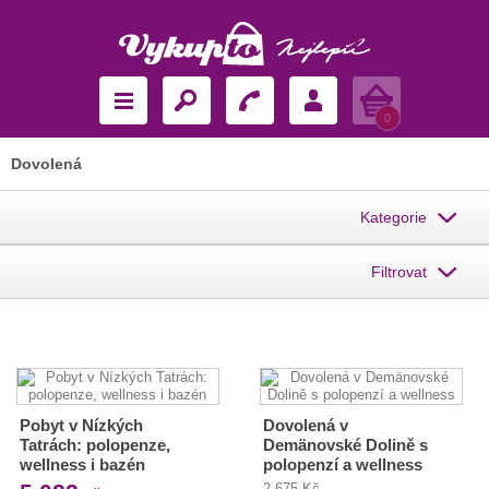
Košík
0
Dovolená
Kategorie
Filtrovat
Pobyt v Nízkých
Dovolená v
Tatrách: polopenze,
Demänovské Dolině s
wellness i bazén
polopenzí a wellness
2 675 Kč