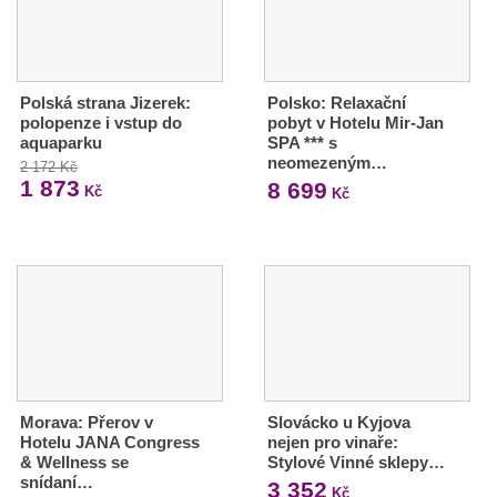
Polská strana Jizerek:
Polsko: Relaxační
polopenze i vstup do
pobyt v Hotelu Mir-Jan
aquaparku
SPA *** s
neomezeným…
2 172 Kč
1 873
8 699
Kč
Kč
Morava: Přerov v
Slovácko u Kyjova
Hotelu JANA Congress
nejen pro vinaře:
& Wellness se
Stylové Vinné sklepy…
snídaní…
3 352
Kč