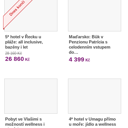
5* hotel v Řecku u
Maďarsko: Bük v
pláže: all inclusive,
Penzionu Patrícia s
bazény i let
celodenním vstupem
do…
28 160 Kč
26 860
4 399
Kč
Kč
Pobyt ve Vlašimi s
4* hotel v Umagu přímo
možností wellness i
u moře: jídlo a wellness