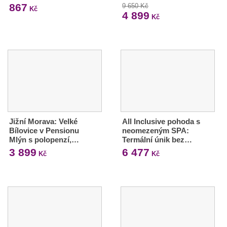
867
9 650 Kč
Kč
4 899
Kč
Jižní Morava: Velké
All Inclusive pohoda s
Bílovice v Pensionu
neomezeným SPA:
Mlýn s polopenzí,…
Termální únik bez…
3 899
6 477
Kč
Kč