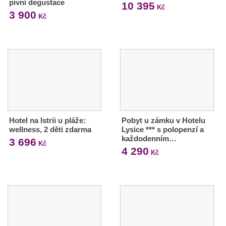
pivní degustace
10 395
Kč
3 900
Kč
Hotel na Istrii u pláže:
Pobyt u zámku v Hotelu
wellness, 2 děti zdarma
Lysice *** s polopenzí a
každodenním…
3 696
Kč
4 290
Kč