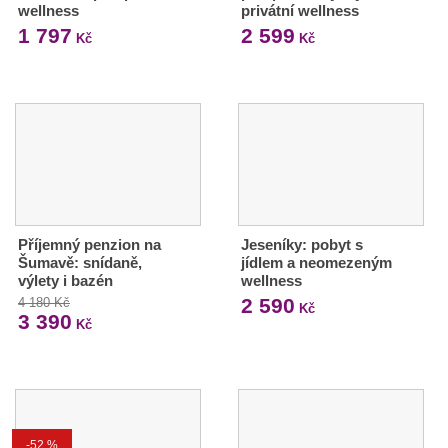
wellness
privátní wellness
1 797
2 599
Kč
Kč
Příjemný penzion na
Jeseníky: pobyt s
Šumavě: snídaně,
jídlem a neomezeným
výlety i bazén
wellness
2 590
4 180 Kč
Kč
3 390
Kč
-52 %