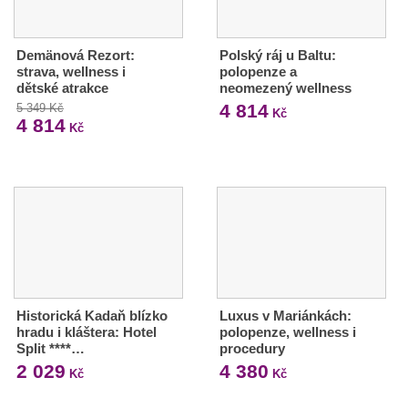
Demänová Rezort:
Polský ráj u Baltu:
strava, wellness i
polopenze a
dětské atrakce
neomezený wellness
4 814
5 349 Kč
Kč
4 814
Kč
Historická Kadaň blízko
Luxus v Mariánkách:
hradu i kláštera: Hotel
polopenze, wellness i
Split ****…
procedury
2 029
4 380
Kč
Kč