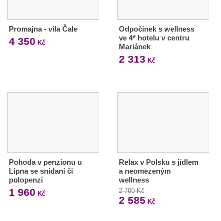
Promajna - vila Čale
Odpočinek s wellness
ve 4* hotelu v centru
4 350
Kč
Mariánek
2 313
Kč
Pohoda v penzionu u
Relax v Polsku s jídlem
Lipna se snídaní či
a neomezeným
polopenzí
wellness
1 960
2 700 Kč
Kč
2 585
Kč