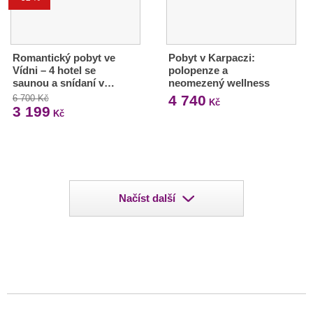
Romantický pobyt ve
Pobyt v Karpaczi:
Vídni – 4 hotel se
polopenze a
saunou a snídaní v…
neomezený wellness
4 740
6 700 Kč
Kč
3 199
Kč
Načíst další