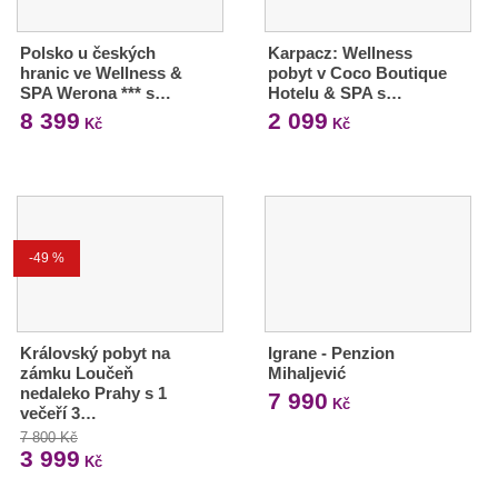
Polsko u českých
Karpacz: Wellness
hranic ve Wellness &
pobyt v Coco Boutique
SPA Werona *** s…
Hotelu & SPA s…
8 399
2 099
Kč
Kč
-49 %
Královský pobyt na
Igrane - Penzion
zámku Loučeň
Mihaljević
nedaleko Prahy s 1
7 990
Kč
večeří 3…
7 800 Kč
3 999
Kč