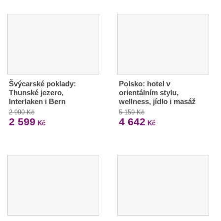
Švýcarské poklady:
Polsko: hotel v
Thunské jezero,
orientálním stylu,
Interlaken i Bern
wellness, jídlo i masáž
2 990 Kč
5 159 Kč
2 599
4 642
Kč
Kč