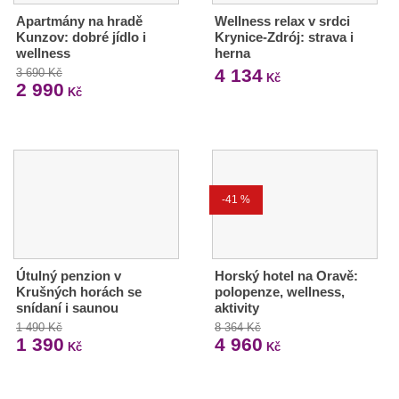
Apartmány na hradě
Wellness relax v srdci
Kunzov: dobré jídlo i
Krynice-Zdrój: strava i
wellness
herna
4 134
3 690 Kč
Kč
2 990
Kč
-41 %
Útulný penzion v
Horský hotel na Oravě:
Krušných horách se
polopenze, wellness,
snídaní i saunou
aktivity
1 490 Kč
8 364 Kč
1 390
4 960
Kč
Kč