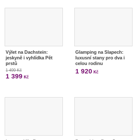
Výlet na Dachstein:
Glamping na Slapech:
jeskyně i vyhlídka Pět
luxusní stany pro dva i
prstů
celou rodinu
1 920
1 499 Kč
Kč
1 399
Kč