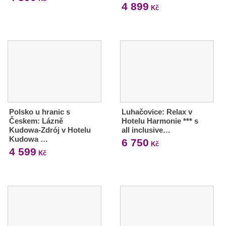
4 899
Kč
Polsko u hranic s
Luhačovice: Relax v
Českem: Lázně
Hotelu Harmonie *** s
Kudowa-Zdrój v Hotelu
all inclusive…
Kudowa …
6 750
Kč
4 599
Kč