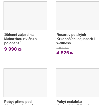
10denní zájezd na
Resort v polských
Makarskou riviéru s
Krkonoších: aquapark i
polopenzí
wellness
9 990
5 056 Kč
Kč
4 826
Kč
Pobyt přímo pod
Pobyt nedaleko