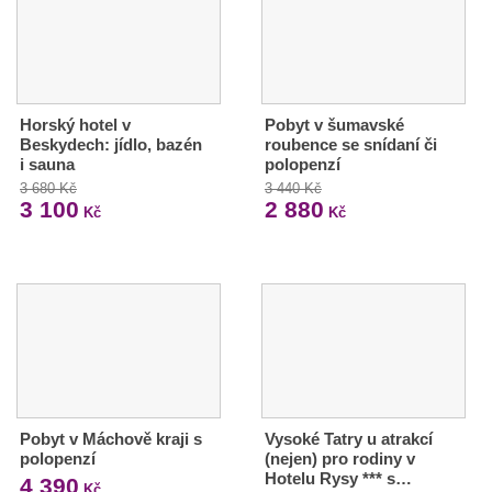
Horský hotel v
Pobyt v šumavské
Beskydech: jídlo, bazén
roubence se snídaní či
i sauna
polopenzí
3 680 Kč
3 440 Kč
3 100
2 880
Kč
Kč
Pobyt v Máchově kraji s
Vysoké Tatry u atrakcí
polopenzí
(nejen) pro rodiny v
Hotelu Rysy *** s…
4 390
Kč