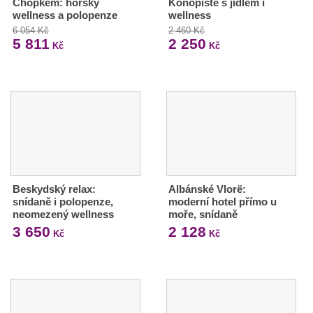
Chopkem: horský
Konopiště s jídlem i
wellness a polopenze
wellness
6 054 Kč
2 460 Kč
5 811
2 250
Kč
Kč
Beskydský relax:
Albánské Vlorë:
snídaně i polopenze,
moderní hotel přímo u
neomezený wellness
moře, snídaně
3 650
2 128
Kč
Kč