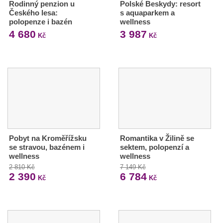
Rodinný penzion u
Polské Beskydy: resort
Českého lesa:
s aquaparkem a
polopenze i bazén
wellness
4 680
3 987
Kč
Kč
Pobyt na Kroměřížsku
Romantika v Žilině se
se stravou, bazénem i
sektem, polopenzí a
wellness
wellness
2 810 Kč
7 149 Kč
2 390
6 784
Kč
Kč