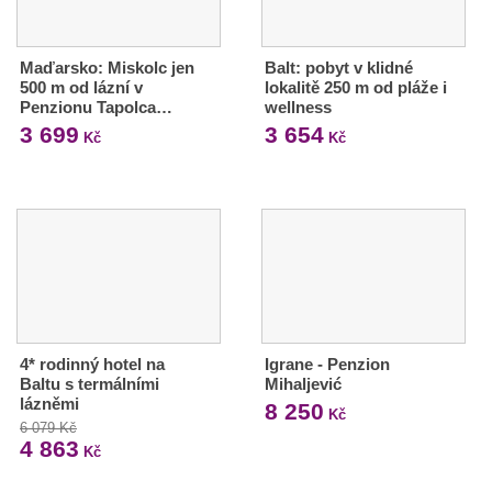
Maďarsko: Miskolc jen
Balt: pobyt v klidné
500 m od lázní v
lokalitě 250 m od pláže i
Penzionu Tapolca…
wellness
3 699
3 654
Kč
Kč
4* rodinný hotel na
Igrane - Penzion
Baltu s termálními
Mihaljević
lázněmi
8 250
Kč
6 079 Kč
4 863
Kč