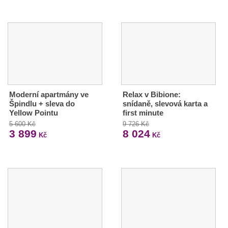
Moderní apartmány ve
Relax v Bibione:
Špindlu + sleva do
snídaně, slevová karta a
Yellow Pointu
first minute
5 600 Kč
9 726 Kč
3 899
8 024
Kč
Kč