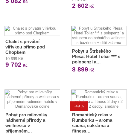
5 082
Kč
2 602
Kč
Chalet s privátní
vířivkou přímo pod
Pobyt u Štrbského
Chopkem
Plesa: Hotel Toliar *** s
10 699 Kč
polopenzí a…
9 702
Kč
8 899
Kč
-49 %
Pobyt pro milovníky
Romantický relax v
nádherné přírody a
Rumburku – aroma
wellnessu v
sauna, cukrárna a
příjemném…
fitness…