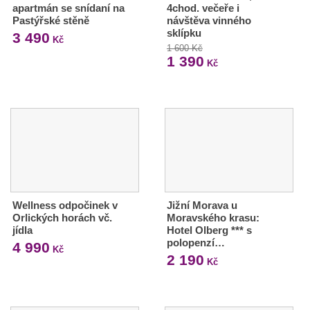
apartmán se snídaní na
4chod. večeře i
Pastýřské stěně
návštěva vinného
sklípku
3 490
Kč
1 600 Kč
1 390
Kč
Wellness odpočinek v
Jižní Morava u
Orlických horách vč.
Moravského krasu:
jídla
Hotel Olberg *** s
polopenzí…
4 990
Kč
2 190
Kč