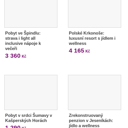
Pobyt ve Špindlu:
Polské Krkonoše:
strava i light all
luxusní resort s jídlem i
inclusive nápoje k
wellness
večeři
4 165
Kč
3 360
Kč
Pobyt v srdci Šumavy v
Zrekonstruovaný
Kašperských Horách
penzion v Jeseníkách:
jídlo a wellness
1 290