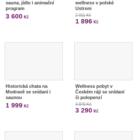
sauna, jídlo i animační
wellness v polské
program
Ustroni
3 600
2 011 Kč
Kč
1 896
Kč
Historická chata na
Wellness pobyt v
Modravě se snídaní i
Českém ráji se snídaní
saunou
či polopenzí
1 999
3 870 Kč
Kč
3 290
Kč