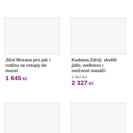
Jižní Morava pro pár i
Kudowa Zdrój: skvělé
rodinu se vstupy do
jídlo, wellness i
muzeí
možnost masáží
1 645
2 367 Kč
Kč
2 327
Kč