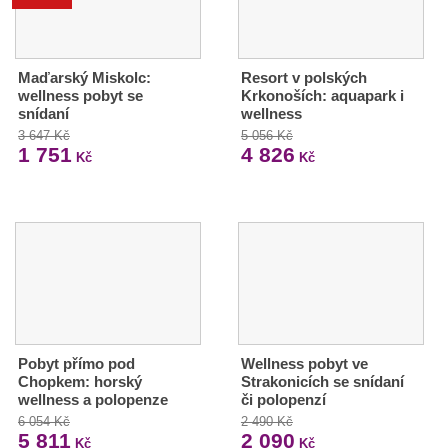
Maďarský Miskolc:
Resort v polských
wellness pobyt se
Krkonoších: aquapark i
snídaní
wellness
3 647 Kč
5 056 Kč
1 751
4 826
Kč
Kč
Pobyt přímo pod
Wellness pobyt ve
Chopkem: horský
Strakonicích se snídaní
wellness a polopenze
či polopenzí
6 054 Kč
2 490 Kč
5 811
2 090
Kč
Kč