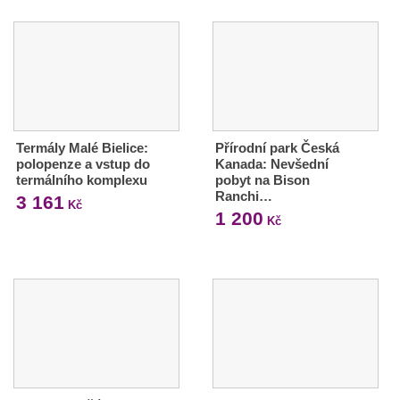
Termály Malé Bielice:
Přírodní park Česká
polopenze a vstup do
Kanada: Nevšední
termálního komplexu
pobyt na Bison
Ranchi…
3 161
Kč
1 200
Kč