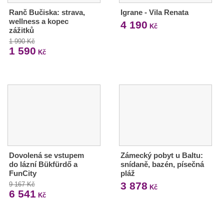
Ranč Bučiska: strava,
Igrane - Vila Renata
wellness a kopec
4 190
Kč
zážitků
1 990 Kč
1 590
Kč
Dovolená se vstupem
Zámecký pobyt u Baltu:
do lázní Bükfürdő a
snídaně, bazén, písečná
FunCity
pláž
3 878
9 167 Kč
Kč
6 541
Kč