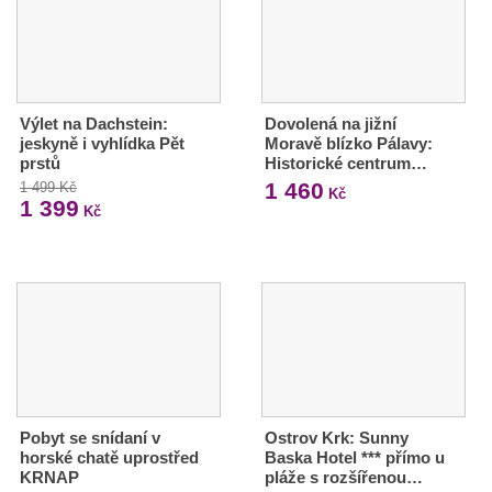
Výlet na Dachstein:
Dovolená na jižní
jeskyně i vyhlídka Pět
Moravě blízko Pálavy:
prstů
Historické centrum…
1 460
1 499 Kč
Kč
1 399
Kč
Pobyt se snídaní v
Ostrov Krk: Sunny
horské chatě uprostřed
Baska Hotel *** přímo u
KRNAP
pláže s rozšířenou…