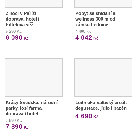
2 noci v Paříži:
Pobyt se snídaní a
doprava, hotel i
wellness 300 m od
Eiffelova věž
zámku Lednice
6 290 Kč
4 490 Kč
6 090
4 042
Kč
Kč
Krásy Švédska: národní
Lednicko-valtický areál:
parky, losí farma,
degustace, jídlo i bazén
doprava i hotel
4 690
Kč
7 990 Kč
7 890
Kč