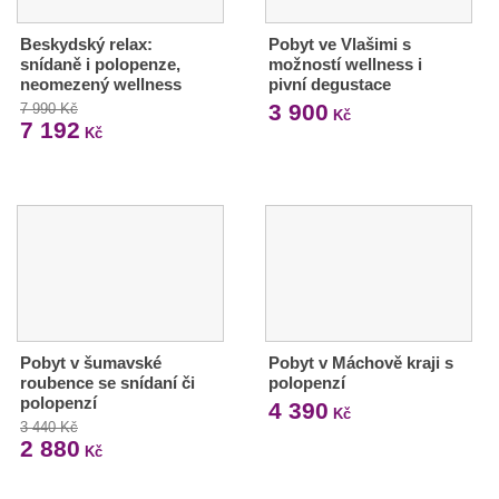
Beskydský relax:
Pobyt ve Vlašimi s
snídaně i polopenze,
možností wellness i
neomezený wellness
pivní degustace
3 900
7 990 Kč
Kč
7 192
Kč
Pobyt v šumavské
Pobyt v Máchově kraji s
roubence se snídaní či
polopenzí
polopenzí
4 390
Kč
3 440 Kč
2 880
Kč