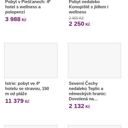
Pobyt v Piešťanech: 4*
Pobyt nedaleko
hotel s wellness a
Konopiště s jídlem i
polopenzí
wellness
3 988
2 460 Kč
Kč
2 250
Kč
Istrie: pobyt ve 4*
Severní Čechy
hotelu se stravou, 150
nedaleko Teplic a
m od pláže
německých hranic:
Dovolená na…
11 379
Kč
2 132
Kč