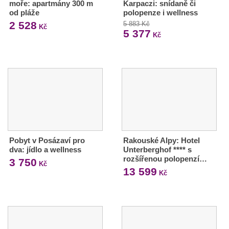
moře: apartmány 300 m
Karpaczi: snídaně či
od pláže
polopenze i wellness
2 528
5 883 Kč
Kč
5 377
Kč
Pobyt v Posázaví pro
Rakouské Alpy: Hotel
dva: jídlo a wellness
Unterberghof **** s
rozšířenou polopenzí…
3 750
Kč
13 599
Kč