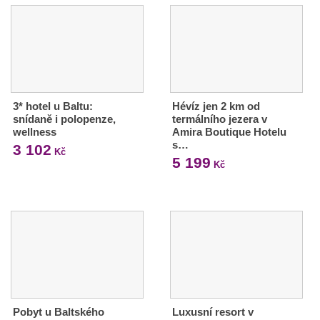
3* hotel u Baltu:
Hévíz jen 2 km od
snídaně i polopenze,
termálního jezera v
wellness
Amira Boutique Hotelu
s…
3 102
Kč
5 199
Kč
Pobyt u Baltského
Luxusní resort v