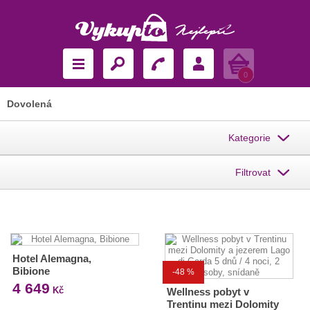
Košík
0
Dovolená
Kategorie
Filtrovat
Hotel Alemagna,
Bibione
-48 %
4 649
Kč
Wellness pobyt v
Trentinu mezi Dolomity