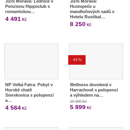
Jižní Morava: Lednice v
Jižní Morava:
Penzionu Hippoclub s
Hustopeče u
romantickou…
mandloňových sadů v
Hotelu Rustikal…
4 491
Kč
8 250
Kč
-43 %
NP Velká Fatra: Pobyt v
Wellness dovolená v
Horské chatě
Harrachově s polopenzí
Smrekovica s polopenzí
a výhledem na…
a…
10 300 Kč
5 899
4 564
Kč
Kč