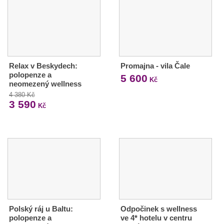
Relax v Beskydech:
Promajna - vila Čale
polopenze a
5 600
Kč
neomezený wellness
4 380 Kč
3 590
Kč
Polský ráj u Baltu:
Odpočinek s wellness
polopenze a
ve 4* hotelu v centru