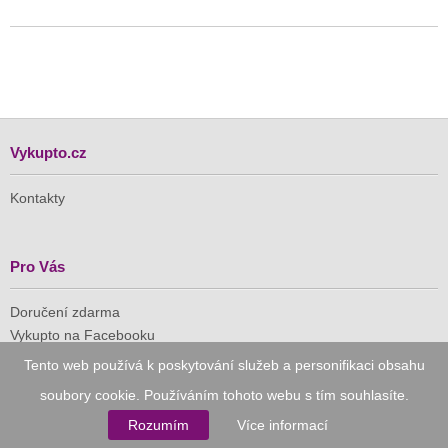
Vykupto.cz
Kontakty
Pro Vás
Doručení zdarma
Vykupto na Facebooku
Tento web používá k poskytování služeb a personifikaci obsahu
Důvěryhodný nákup
soubory cookie. Používáním tohoto webu s tím souhlasíte.
Rozumím
Více informací
Naše společnost je členem Asociace pro elektronickou
komerci (APEK)