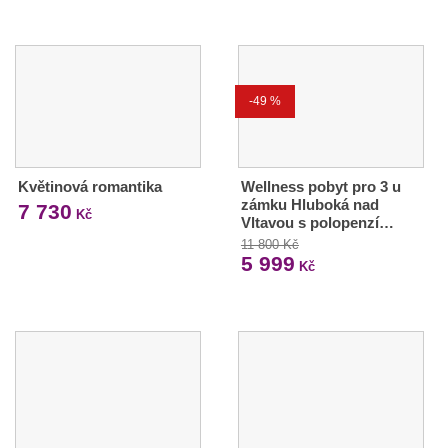
-49 %
Květinová romantika
Wellness pobyt pro 3 u
zámku Hluboká nad
7 730
Kč
Vltavou s polopenzí…
11 800 Kč
5 999
Kč