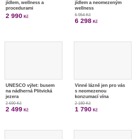
jídlem, wellness a
jídlem a neomezeným
procedurami
wellness
2 990
6 954 Kč
Kč
6 298
Kč
UNESCO výlet: busem
Vinné lázně jen pro vás
na nádherná Plitvická
s neomezenou
jezera
konzumací vína
2 690 Kč
2 180 Kč
2 499
1 790
Kč
Kč