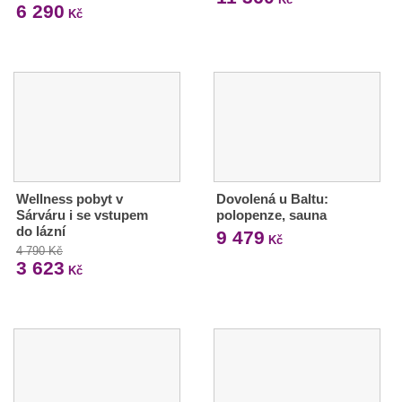
6 290
Kč
Wellness pobyt v
Dovolená u Baltu:
Sárváru i se vstupem
polopenze, sauna
do lázní
9 479
Kč
4 790 Kč
3 623
Kč