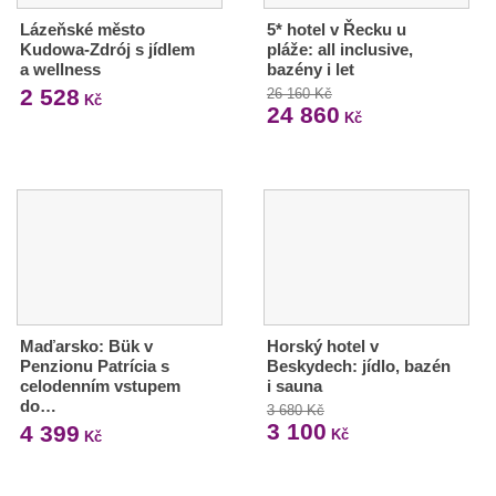
Lázeňské město
5* hotel v Řecku u
Kudowa-Zdrój s jídlem
pláže: all inclusive,
a wellness
bazény i let
2 528
26 160 Kč
Kč
24 860
Kč
Maďarsko: Bük v
Horský hotel v
Penzionu Patrícia s
Beskydech: jídlo, bazén
celodenním vstupem
i sauna
do…
3 680 Kč
3 100
4 399
Kč
Kč