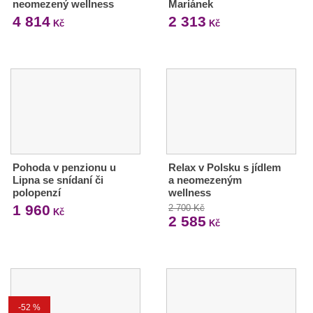
neomezený wellness
Mariánek
4 814
2 313
Kč
Kč
Pohoda v penzionu u
Relax v Polsku s jídlem
Lipna se snídaní či
a neomezeným
polopenzí
wellness
1 960
2 700 Kč
Kč
2 585
Kč
-52 %