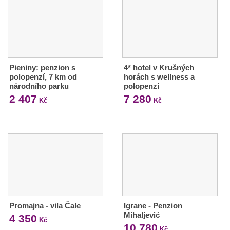
Pieniny: penzion s
4* hotel v Krušných
polopenzí, 7 km od
horách s wellness a
národního parku
polopenzí
2 407
7 280
Kč
Kč
Promajna - vila Čale
Igrane - Penzion
Mihaljević
4 350
Kč
10 780
Kč