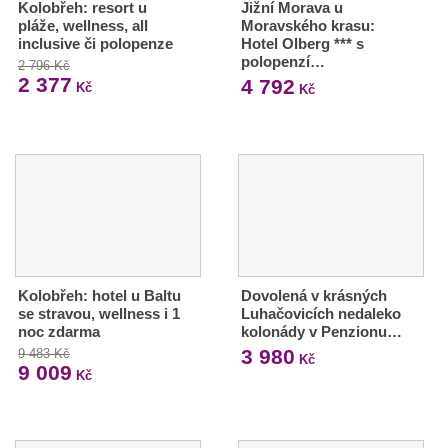
Kolobřeh: resort u
Jižní Morava u
pláže, wellness, all
Moravského krasu:
inclusive či polopenze
Hotel Olberg *** s
polopenzí…
2 796 Kč
2 377
4 792
Kč
Kč
Kolobřeh: hotel u Baltu
Dovolená v krásných
se stravou, wellness i 1
Luhačovicích nedaleko
noc zdarma
kolonády v Penzionu…
3 980
9 483 Kč
Kč
9 009
Kč