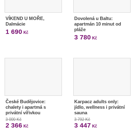
VÍKEND U MOŘE,
Dovolená u Baltu:
Dalmácie
apartmán 10 minut od
pláže
1 690
Kč
3 780
Kč
České Budějovice:
Karpacz adults only:
chalety i apartmá s
jídlo, wellness i privátní
privátní vířivkou
sauna
3 000 Kč
3 792 Kč
2 366
3 447
Kč
Kč