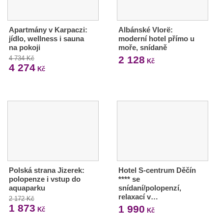
Apartmány v Karpaczi:
Albánské Vlorë:
jídlo, wellness i sauna
moderní hotel přímo u
na pokoji
moře, snídaně
2 128
4 734 Kč
Kč
4 274
Kč
Polská strana Jizerek:
Hotel S-centrum Děčín
polopenze i vstup do
**** se
aquaparku
snídaní/polopenzí,
relaxací v…
2 172 Kč
1 873
1 990
Kč
Kč