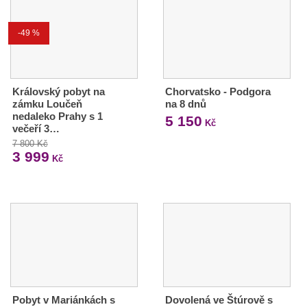
-49 %
Královský pobyt na
Chorvatsko - Podgora
zámku Loučeň
na 8 dnů
nedaleko Prahy s 1
5 150
Kč
večeří 3…
7 800 Kč
3 999
Kč
Pobyt v Mariánkách s
Dovolená ve Štúrově s