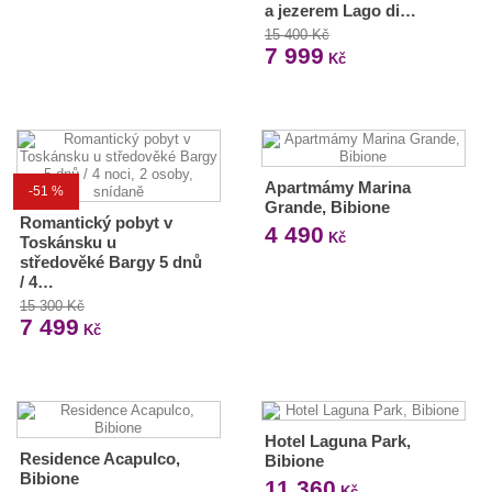
a jezerem Lago di…
15 400 Kč
7 999
Kč
Apartmámy Marina
-51 %
Grande, Bibione
Romantický pobyt v
4 490
Kč
Toskánsku u
středověké Bargy 5 dnů
/ 4…
15 300 Kč
7 499
Kč
Hotel Laguna Park,
Residence Acapulco,
Bibione
Bibione
11 360
Kč