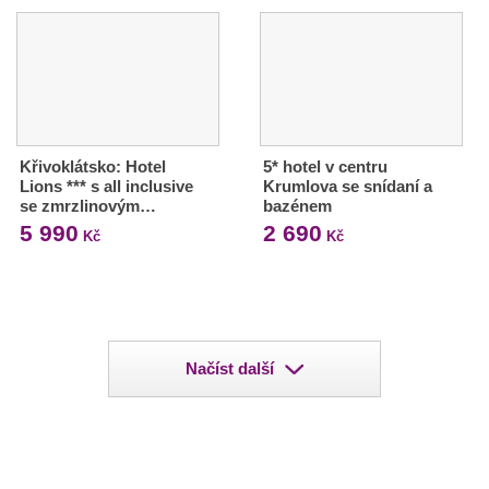
Křivoklátsko: Hotel
5* hotel v centru
Lions *** s all inclusive
Krumlova se snídaní a
se zmrzlinovým…
bazénem
5 990
2 690
Kč
Kč
Načíst další