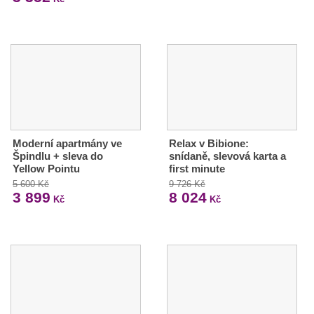
Moderní apartmány ve
Relax v Bibione:
Špindlu + sleva do
snídaně, slevová karta a
Yellow Pointu
first minute
5 600 Kč
9 726 Kč
3 899
8 024
Kč
Kč