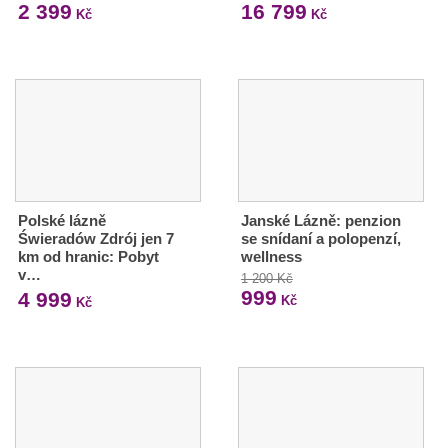
2 399
16 799
Kč
Kč
Polské lázně
Janské Lázně: penzion
Świeradów Zdrój jen 7
se snídaní a polopenzí,
km od hranic: Pobyt
wellness
v…
1 200 Kč
999
4 999
Kč
Kč