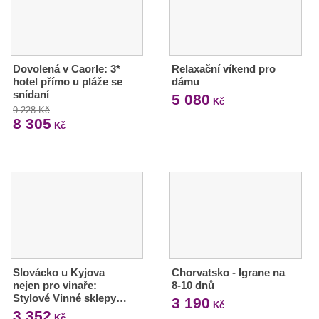
Dovolená v Caorle: 3*
Relaxační víkend pro
hotel přímo u pláže se
dámu
snídaní
5 080
Kč
9 228 Kč
8 305
Kč
Slovácko u Kyjova
Chorvatsko - Igrane na
nejen pro vinaře:
8-10 dnů
Stylové Vinné sklepy…
3 190
Kč
3 352
Kč