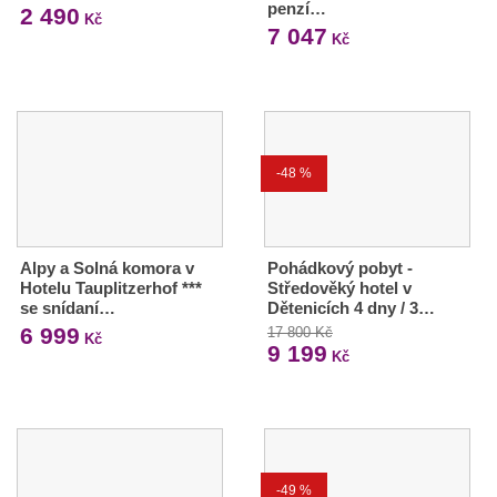
penzí…
2 490
Kč
7 047
Kč
-48 %
Alpy a Solná komora v
Pohádkový pobyt -
Hotelu Tauplitzerhof ***
Středověký hotel v
se snídaní…
Dětenicích 4 dny / 3…
6 999
17 800 Kč
Kč
9 199
Kč
-49 %