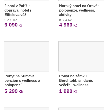
2 noci v Paříži:
Horský hotel na Oravě:
doprava, hotel i
polopenze, wellness,
Eiffelova věž
aktivity
6 290 Kč
8 364 Kč
6 090
4 960
Kč
Kč
Pobyt na Šumavě:
Pobyt na zámku
penzion s wellness a
Berchtold: snídaně,
polopenzí
večeře i wellness
5 299
1 990
Kč
Kč