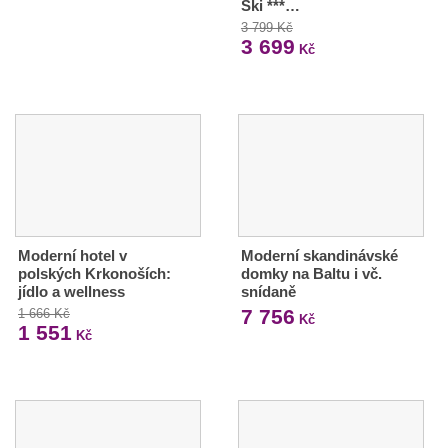
Ski ***…
3 799 Kč
3 699
Kč
Moderní hotel v
Moderní skandinávské
polských Krkonoších:
domky na Baltu i vč.
jídlo a wellness
snídaně
7 756
1 666 Kč
Kč
1 551
Kč