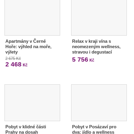
Apartmány v Černé
Relax v kraji vína s
Hoře: výhled na moře,
neomezeným wellness,
výlety
stravou i degustací
5 756
2 675 Kč
Kč
2 468
Kč
Pobyt v klidné části
Pobyt v Posázaví pro
Prahy na dosah
dva: jídlo a wellness