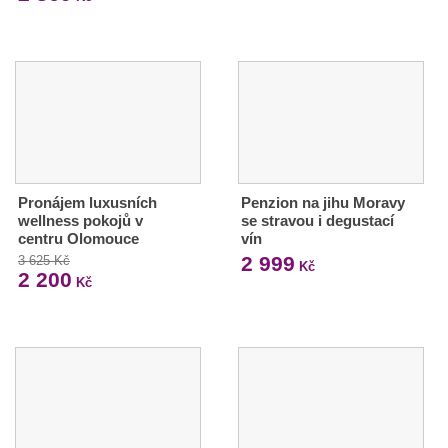
Pronájem luxusních
Penzion na jihu Moravy
wellness pokojů v
se stravou i degustací
centru Olomouce
vín
2 999
3 625 Kč
Kč
2 200
Kč