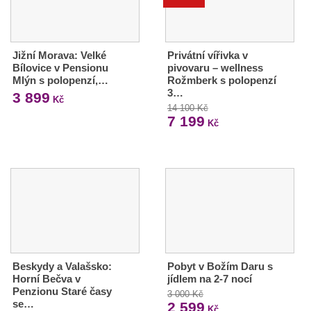
Jižní Morava: Velké
Privátní vířivka v
Bílovice v Pensionu
pivovaru – wellness
Mlýn s polopenzí,…
Rožmberk s polopenzí
3…
3 899
Kč
14 100 Kč
7 199
Kč
Beskydy a Valašsko:
Pobyt v Božím Daru s
Horní Bečva v
jídlem na 2-7 nocí
Penzionu Staré časy
3 000 Kč
se…
2 599
Kč