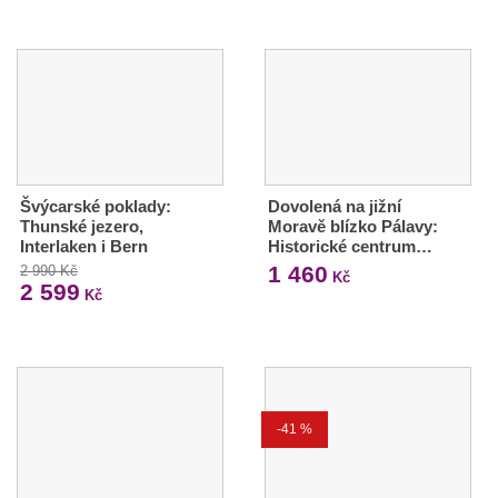
Švýcarské poklady:
Dovolená na jižní
Thunské jezero,
Moravě blízko Pálavy:
Interlaken i Bern
Historické centrum…
1 460
2 990 Kč
Kč
2 599
Kč
-41 %