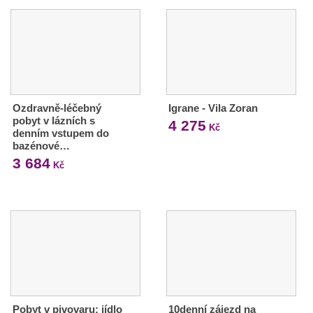
Ozdravně-léčebný
Igrane - Vila Zoran
pobyt v lázních s
4 275
Kč
denním vstupem do
bazénové…
3 684
Kč
Pobyt v pivovaru: jídlo
10denní zájezd na