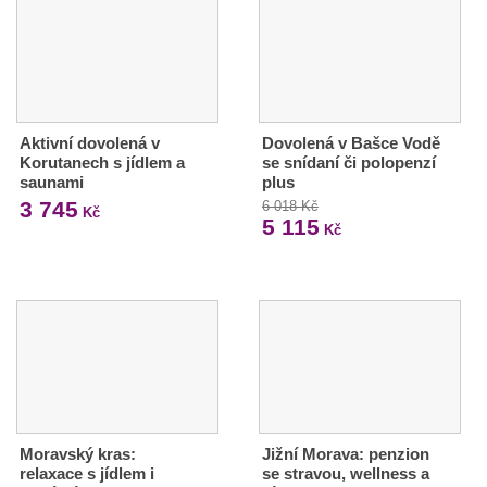
Aktivní dovolená v
Dovolená v Bašce Vodě
Korutanech s jídlem a
se snídaní či polopenzí
saunami
plus
3 745
6 018 Kč
Kč
5 115
Kč
Moravský kras:
Jižní Morava: penzion
relaxace s jídlem i
se stravou, wellness a