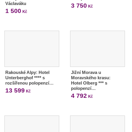
Václaváku
3 750
Kč
1 500
Kč
Rakouské Alpy: Hotel
Jižní Morava u
Unterberghof **** s
Moravského krasu:
rozšířenou polopenzí…
Hotel Olberg *** s
polopenzí…
13 599
Kč
4 792
Kč