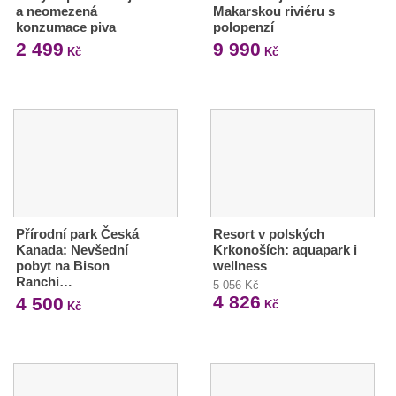
a neomezená
Makarskou riviéru s
konzumace piva
polopenzí
2 499
9 990
Kč
Kč
Přírodní park Česká
Resort v polských
Kanada: Nevšední
Krkonoších: aquapark i
pobyt na Bison
wellness
Ranchi…
5 056 Kč
4 826
4 500
Kč
Kč