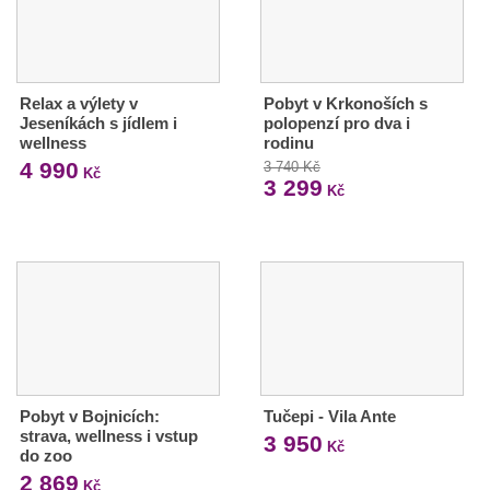
Relax a výlety v
Pobyt v Krkonoších s
Jeseníkách s jídlem i
polopenzí pro dva i
wellness
rodinu
4 990
3 740 Kč
Kč
3 299
Kč
Pobyt v Bojnicích:
Tučepi - Vila Ante
strava, wellness i vstup
3 950
Kč
do zoo
2 869
Kč