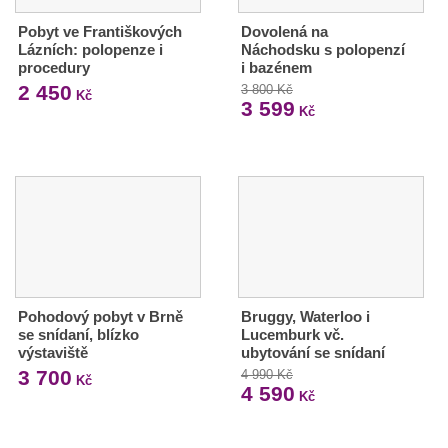
Pobyt ve Františkových
Dovolená na
Lázních: polopenze i
Náchodsku s polopenzí
procedury
i bazénem
2 450
3 800 Kč
Kč
3 599
Kč
Pohodový pobyt v Brně
Bruggy, Waterloo i
se snídaní, blízko
Lucemburk vč.
výstaviště
ubytování se snídaní
3 700
4 990 Kč
Kč
4 590
Kč