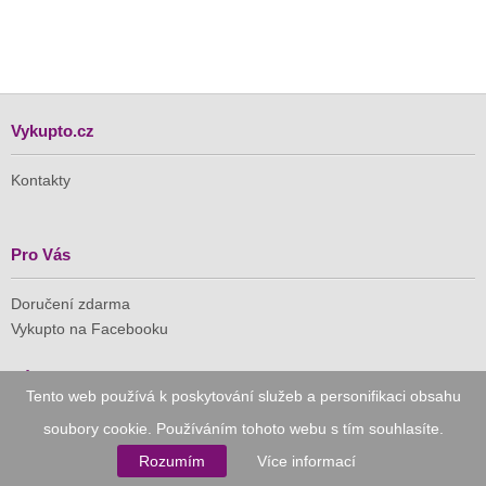
Vykupto.cz
Kontakty
Pro Vás
Doručení zdarma
Vykupto na Facebooku
Důvěryhodný nákup
Tento web používá k poskytování služeb a personifikaci obsahu
soubory cookie. Používáním tohoto webu s tím souhlasíte.
Naše společnost je členem Asociace pro elektronickou
komerci (APEK)
Rozumím
Více informací