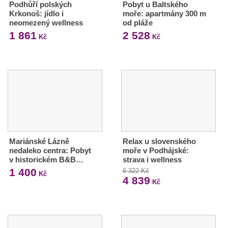
Podhůří polských
Pobyt u Baltského
Krkonoš: jídlo i
moře: apartmány 300 m
neomezený wellness
od pláže
1 861
2 528
Kč
Kč
Mariánské Lázně
Relax u slovenského
nedaleko centra: Pobyt
moře v Podhájské:
v historickém B&B…
strava i wellness
1 400
6 322 Kč
Kč
4 839
Kč