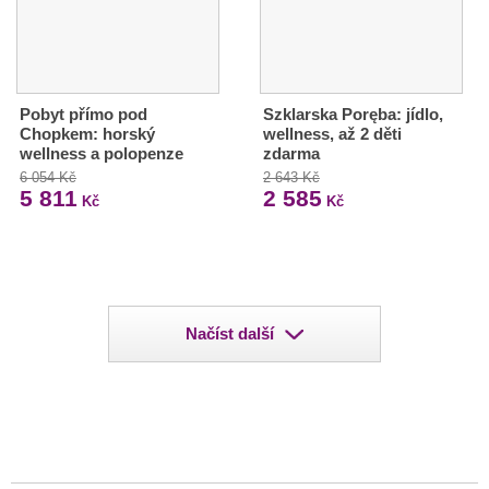
Pobyt přímo pod
Szklarska Poręba: jídlo,
Chopkem: horský
wellness, až 2 děti
wellness a polopenze
zdarma
6 054 Kč
2 643 Kč
5 811
2 585
Kč
Kč
Načíst další