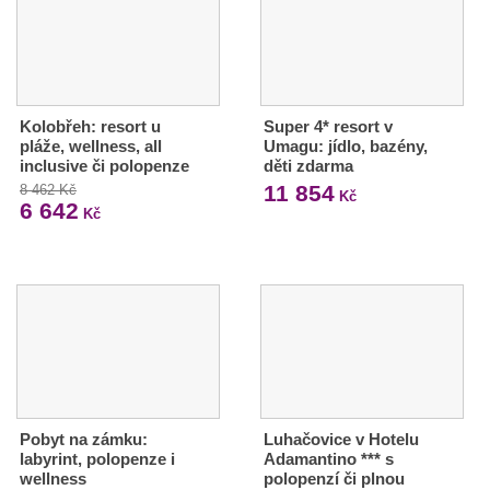
Kolobřeh: resort u
Super 4* resort v
pláže, wellness, all
Umagu: jídlo, bazény,
inclusive či polopenze
děti zdarma
11 854
8 462 Kč
Kč
6 642
Kč
Pobyt na zámku:
Luhačovice v Hotelu
labyrint, polopenze i
Adamantino *** s
wellness
polopenzí či plnou