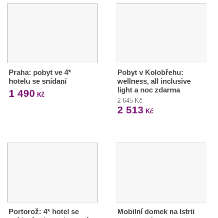
Praha: pobyt ve 4*
Pobyt v Kolobřehu:
hotelu se snídaní
wellness, all inclusive
light a noc zdarma
1 490
Kč
2 645 Kč
2 513
Kč
Portorož: 4* hotel se
Mobilní domek na Istrii