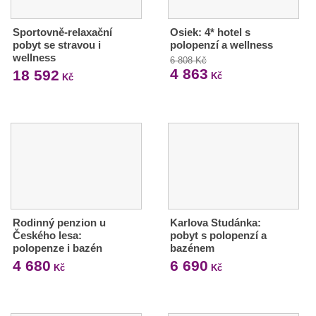
Sportovně-relaxační
Osiek: 4* hotel s
pobyt se stravou i
polopenzí a wellness
wellness
6 808 Kč
4 863
18 592
Kč
Kč
Rodinný penzion u
Karlova Studánka:
Českého lesa:
pobyt s polopenzí a
polopenze i bazén
bazénem
4 680
6 690
Kč
Kč