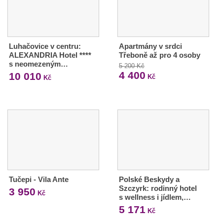
Luhačovice v centru:
Apartmány v srdci
ALEXANDRIA Hotel ****
Třeboně až pro 4 osoby
s neomezeným…
5 200 Kč
4 400
10 010
Kč
Kč
Tučepi - Vila Ante
Polské Beskydy a
Szczyrk: rodinný hotel
3 950
Kč
s wellness i jídlem,…
5 171
Kč