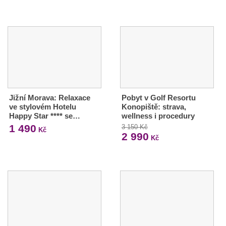
Jižní Morava: Relaxace
Pobyt v Golf Resortu
ve stylovém Hotelu
Konopiště: strava,
Happy Star **** se…
wellness i procedury
1 490
3 150 Kč
Kč
2 990
Kč