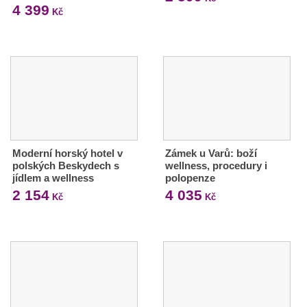
4 399
Kč
Moderní horský hotel v
Zámek u Varů: boží
polských Beskydech s
wellness, procedury i
jídlem a wellness
polopenze
2 154
4 035
Kč
Kč