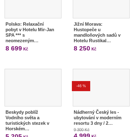
Polsko: Relaxační
Jižní Morava:
pobyt v Hotelu Mir-Jan
Hustopeče u
SPA *** s
mandloňových sadů v
neomezeným…
Hotelu Rustikal…
8 699
8 250
Kč
Kč
-46 %
Beskydy poblíž
Nádherný Český les -
Vodního světa a
ubytování v moderním
turistických stezek v
resortu 3 dny / 2…
Horském…
9 300 Kč
4 999
5 205
Kč