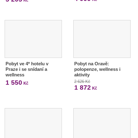
Kč
Pobyt ve 4* hotelu v
Pobyt na Oravě:
Praze i se snídaní a
polopenze, wellness i
wellness
aktivity
1 550
2 626 Kč
Kč
1 872
Kč