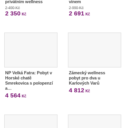
privátním wellness
vínem
2 490 Kč
2 990 Kč
2 350
2 691
Kč
Kč
NP Velká Fatra: Pobyt v
Zámecký wellness
Horské chatě
pobyt pro dva u
Smrekovica s polopenzí
Karlových Varů
a…
4 812
Kč
4 564
Kč