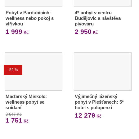
Pobyt v Pardubicích:
4* pobyt v centru
wellness nebo pokoj s
Budějovic a návštěva
vířivkou
pivovaru
1 999
2 950
Kč
Kč
-52 %
Maďarský Miskolc:
Výjimečný lázeňský
wellness pobyt se
pobyt v Piešťanech: 5*
snídaní
hotel s polopenzí
12 279
3 647 Kč
Kč
1 751
Kč