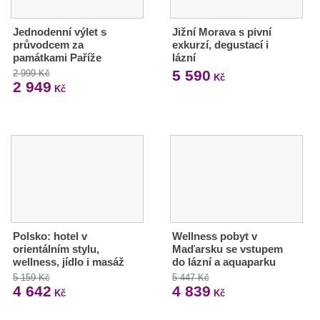
Jednodenní výlet s
Jižní Morava s pivní
průvodcem za
exkurzí, degustací i
památkami Paříže
lázní
5 590
2 999 Kč
Kč
2 949
Kč
Polsko: hotel v
Wellness pobyt v
orientálním stylu,
Maďarsku se vstupem
wellness, jídlo i masáž
do lázní a aquaparku
5 159 Kč
5 447 Kč
4 642
4 839
Kč
Kč