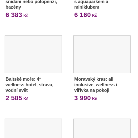
snídaní nebo polopenzí,
s aquaparkem a
bazény
miniklubem
6 383
6 160
Kč
Kč
Baltské moře: 4*
Moravský kras: all
wellness hotel, strava,
inclusive, wellness i
vodní svět
vířivka na pokoji
2 585
3 990
Kč
Kč