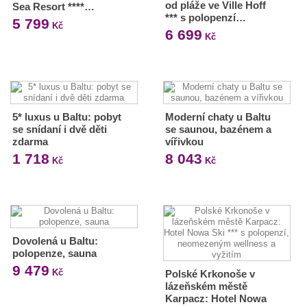
od pláže ve Ville Hoff
Sea Resort ****…
*** s polopenzí…
5 799
Kč
6 699
Kč
5* luxus u Baltu: pobyt
Moderní chaty u Baltu
se snídaní i dvě děti
se saunou, bazénem a
zdarma
vířivkou
1 718
8 043
Kč
Kč
Dovolená u Baltu:
polopenze, sauna
9 479
Kč
Polské Krkonoše v
lázeňském městě
Karpacz: Hotel Nowa