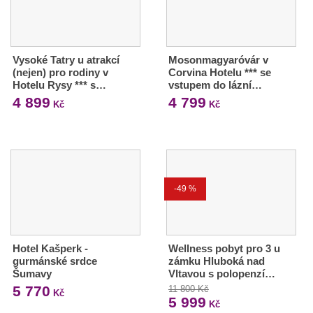
Vysoké Tatry u atrakcí
Mosonmagyaróvár v
(nejen) pro rodiny v
Corvina Hotelu *** se
Hotelu Rysy *** s…
vstupem do lázní…
4 899
4 799
Kč
Kč
-49 %
Hotel Kašperk -
Wellness pobyt pro 3 u
gurmánské srdce
zámku Hluboká nad
Šumavy
Vltavou s polopenzí…
5 770
11 800 Kč
Kč
5 999
Kč